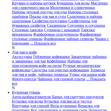
Кружки и наборы кружек
Кувшины для воды
Масленки
для сливочного масла
Молочники и сливочники
Наборы детской посуды для еды
Наборы столовых
приборов
Пиалы для чая и супа
Салатники и наборы
салатников
Салфетки-подставки
Салфетницы для
бумажных салфеток
Сахарницы
Соусники и соусницы
Столовые тарелки
Супницы с крышкой
Тарелки
менажницы
Фарфоровые селедочницы
Фарфоровые
столовые сервизы
Фарфоровые чайные сервизы
Чашки с
блюдцами
... Показать все
N
Для чая и кофе
Аксессуары
Гейзерные кофеварки
Заварочные чайники
и заварники для чая
Кофейники
Наборы для
приготовления кофе на песке
Ручные механические
кофемолки
Средства для очистки кофемашин
Термосы
для чая и кофе, чайники термосы
Турки для варки кофе
Френч-прессы
Чайники для газовой плиты
... Показать
все
N
Кухонная утварь
Анти-разбрызгиватели
Банки для сыпучих продуктов
Бутылки для воды
Бутылки для масла и уксуса
Вертушки для специй
Весы кухонные
Вешалка для
полотенец
Всё для нарезки и хранения сыра
Держатели