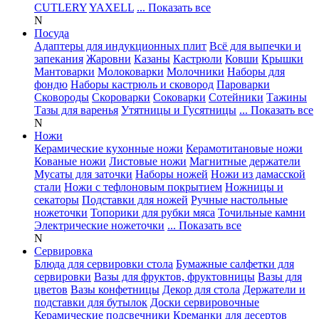
CUTLERY
YAXELL
... Показать все
N
Посуда
Адаптеры для индукционных плит
Всё для выпечки и
запекания
Жаровни
Казаны
Кастрюли
Ковши
Крышки
Мантоварки
Молоковарки
Молочники
Наборы для
фондю
Наборы кастрюль и сковород
Пароварки
Сковороды
Скороварки
Соковарки
Сотейники
Тажины
Тазы для варенья
Утятницы и Гусятницы
... Показать все
N
Ножи
Керамические кухонные ножи
Керамотитановые ножи
Кованые ножи
Листовые ножи
Магнитные держатели
Мусаты для заточки
Наборы ножей
Ножи из дамасской
стали
Ножи с тефлоновым покрытием
Ножницы и
секаторы
Подставки для ножей
Ручные настольные
ножеточки
Топорики для рубки мяса
Точильные камни
Электрические ножеточки
... Показать все
N
Сервировка
Блюда для сервировки стола
Бумажные салфетки для
сервировки
Вазы для фруктов, фруктовницы
Вазы для
цветов
Вазы конфетницы
Декор для стола
Держатели и
подставки для бутылок
Доски сервировочные
Керамические подсвечники
Креманки для десертов