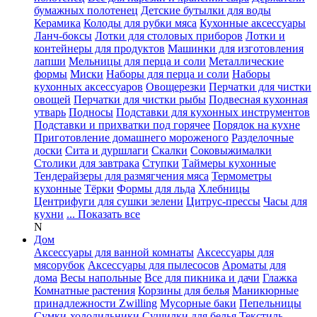
бумажных полотенец
Детские бутылки для воды
Керамика
Колоды для рубки мяса
Кухонные аксессуары
Ланч-боксы
Лотки для столовых приборов
Лотки и
контейнеры для продуктов
Машинки для изготовления
лапши
Мельницы для перца и соли
Металлические
формы
Миски
Наборы для перца и соли
Наборы
кухонных аксессуаров
Овощерезки
Перчатки для чистки
овощей
Перчатки для чистки рыбы
Подвесная кухонная
утварь
Подносы
Подставки для кухонных инструментов
Подставки и прихватки под горячее
Порядок на кухне
Приготовление домашнего мороженого
Разделочные
доски
Сита и дуршлаги
Скалки
Соковыжималки
Столики для завтрака
Ступки
Таймеры кухонные
Тендерайзеры для размягчения мяса
Термометры
кухонные
Тёрки
Формы для льда
Хлебницы
Центрифуги для сушки зелени
Цитрус-прессы
Часы для
кухни
... Показать все
N
Дом
Аксессуары для ванной комнаты
Аксессуары для
мясорубок
Аксессуары для пылесосов
Ароматы для
дома
Весы напольные
Все для пикника и дачи
Глажка
Комнатные растения
Корзины для белья
Маникюрные
принадлежности Zwilling
Мусорные баки
Пепельницы
Сумки-холодильники
Сушилки для белья
Текстиль