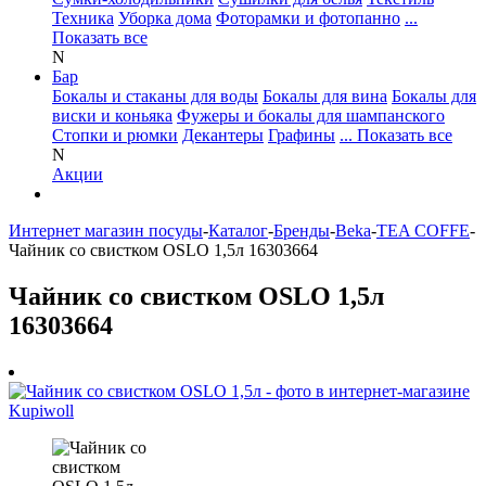
Техника
Уборка дома
Фоторамки и фотопанно
...
Показать все
N
Бар
Бокалы и стаканы для воды
Бокалы для вина
Бокалы для
виски и коньяка
Фужеры и бокалы для шампанского
Стопки и рюмки
Декантеры
Графины
... Показать все
N
Акции
Интернет магазин посуды
-
Каталог
-
Бренды
-
Beka
-
TEA COFFE
-
Чайник со свистком OSLO 1,5л 16303664
Чайник со свистком OSLO 1,5л
16303664