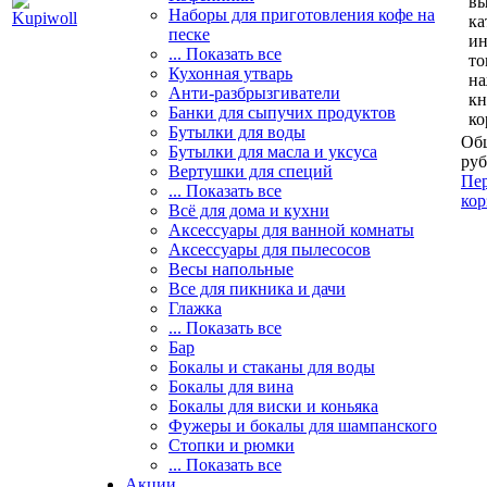
вы
Наборы для приготовления кофе на
ка
песке
и
... Показать все
то
Кухонная утварь
н
Анти-разбрызгиватели
кн
Банки для сыпучих продуктов
ко
Бутылки для воды
Общ
Бутылки для масла и уксуса
руб
Вертушки для специй
Пер
... Показать все
кор
Всё для дома и кухни
Аксессуары для ванной комнаты
Аксессуары для пылесосов
Весы напольные
Все для пикника и дачи
Глажка
... Показать все
Бар
Бокалы и стаканы для воды
Бокалы для вина
Бокалы для виски и коньяка
Фужеры и бокалы для шампанского
Стопки и рюмки
... Показать все
Акции