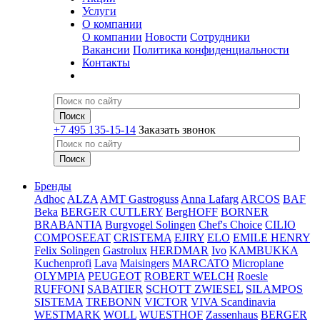
Услуги
О компании
О компании
Новости
Сотрудники
Вакансии
Политика конфиденциальности
Контакты
+7 495 135-15-14
Заказать звонок
Бренды
Adhoc
ALZA
AMT Gastroguss
Anna Lafarg
ARCOS
BAF
Beka
BERGER CUTLERY
BergHOFF
BORNER
BRABANTIA
Burgvogel Solingen
Chef's Choice
CILIO
COMPOSEEAT
CRISTEMA
EJIRY
ELO
EMILE HENRY
Felix Solingen
Gastrolux
HERDMAR
Ivo
KAMBUKKA
Kuchenprofi
Lava
Maisingers
MARCATO
Microplane
OLYMPIA
PEUGEOT
ROBERT WELCH
Roesle
RUFFONI
SABATIER
SCHOTT ZWIESEL
SILAMPOS
SISTEMA
TREBONN
VICTOR
VIVA Scandinavia
WESTMARK
WOLL
WUESTHOF
Zassenhaus
BERGER