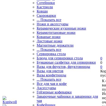
Сотейники
Кастрюли
Ковши
Скороварки
... Показать все
Ножи и аксессуары
Керамические кухонные ножи
Керамотитановые ножи
Кованые ножи
Листовые ножи
Магнитные держатели
... Показать все
Сервировка стола
Блюда для сервировки стола
0
Бумажные салфетки для сервировки
0
Вазы для фруктов, фруктовницы
0
Вазы для цветов
Ко
Вазы конфетницы
пус
... Показать все
К 
Все для чая и кофе
ва
Аксессуары
пу
Гейзерные кофеварки
Ис
Заварочные чайники и заварники для
не
чая
оч
Кофейники