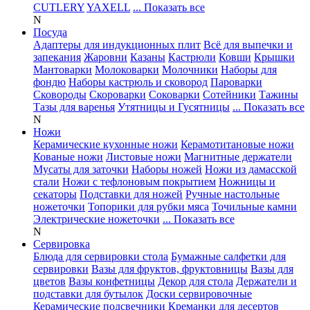
CUTLERY
YAXELL
... Показать все
N
Посуда
Адаптеры для индукционных плит
Всё для выпечки и
запекания
Жаровни
Казаны
Кастрюли
Ковши
Крышки
Мантоварки
Молоковарки
Молочники
Наборы для
фондю
Наборы кастрюль и сковород
Пароварки
Сковороды
Скороварки
Соковарки
Сотейники
Тажины
Тазы для варенья
Утятницы и Гусятницы
... Показать все
N
Ножи
Керамические кухонные ножи
Керамотитановые ножи
Кованые ножи
Листовые ножи
Магнитные держатели
Мусаты для заточки
Наборы ножей
Ножи из дамасской
стали
Ножи с тефлоновым покрытием
Ножницы и
секаторы
Подставки для ножей
Ручные настольные
ножеточки
Топорики для рубки мяса
Точильные камни
Электрические ножеточки
... Показать все
N
Сервировка
Блюда для сервировки стола
Бумажные салфетки для
сервировки
Вазы для фруктов, фруктовницы
Вазы для
цветов
Вазы конфетницы
Декор для стола
Держатели и
подставки для бутылок
Доски сервировочные
Керамические подсвечники
Креманки для десертов