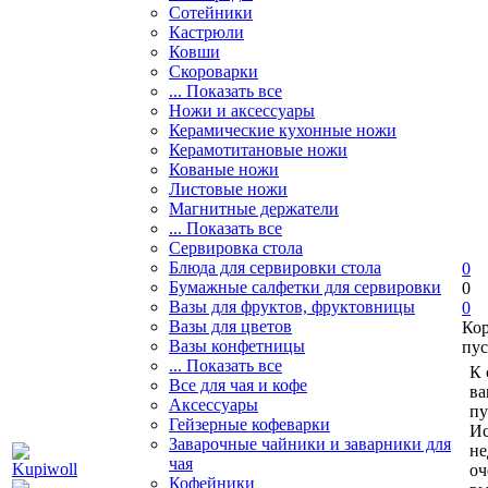
Сотейники
Кастрюли
Ковши
Скороварки
... Показать все
Ножи и аксессуары
Керамические кухонные ножи
Керамотитановые ножи
Кованые ножи
Листовые ножи
Магнитные держатели
... Показать все
Сервировка стола
Блюда для сервировки стола
0
Бумажные салфетки для сервировки
0
Вазы для фруктов, фруктовницы
0
Вазы для цветов
Ко
Вазы конфетницы
пус
... Показать все
К 
Все для чая и кофе
ва
Аксессуары
пу
Гейзерные кофеварки
Ис
Заварочные чайники и заварники для
не
чая
оч
Кофейники