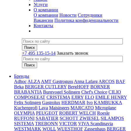
Услуги
О компании
О компании
Новости
Сотрудники
Вакансии
Политика конфиденциальности
Контакты
+7 495 135-15-14
Заказать звонок
Бренды
Adhoc
ALZA
AMT Gastroguss
Anna Lafarg
ARCOS
BAF
Beka
BERGER CUTLERY
BergHOFF
BORNER
BRABANTIA
Burgvogel Solingen
Chef's Choice
CILIO
COMPOSEEAT
CRISTEMA
EJIRY
ELO
EMILE HENRY
Felix Solingen
Gastrolux
HERDMAR
Ivo
KAMBUKKA
Kuchenprofi
Lava
Maisingers
MARCATO
Microplane
OLYMPIA
PEUGEOT
ROBERT WELCH
Roesle
RUFFONI
SABATIER
SCHOTT ZWIESEL
SILAMPOS
SISTEMA
TREBONN
VICTOR
VIVA Scandinavia
WESTMARK
WOLL
WUESTHOF
Zassenhaus
BERGER