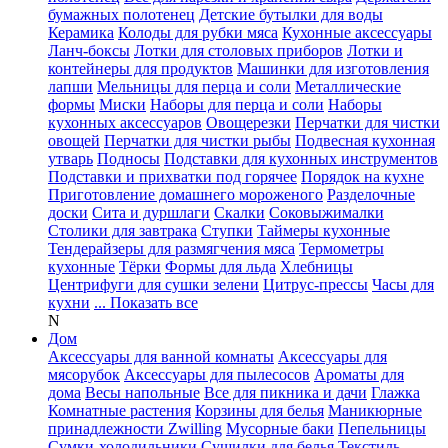
бумажных полотенец
Детские бутылки для воды
Керамика
Колоды для рубки мяса
Кухонные аксессуары
Ланч-боксы
Лотки для столовых приборов
Лотки и
контейнеры для продуктов
Машинки для изготовления
лапши
Мельницы для перца и соли
Металлические
формы
Миски
Наборы для перца и соли
Наборы
кухонных аксессуаров
Овощерезки
Перчатки для чистки
овощей
Перчатки для чистки рыбы
Подвесная кухонная
утварь
Подносы
Подставки для кухонных инструментов
Подставки и прихватки под горячее
Порядок на кухне
Приготовление домашнего мороженого
Разделочные
доски
Сита и дуршлаги
Скалки
Соковыжималки
Столики для завтрака
Ступки
Таймеры кухонные
Тендерайзеры для размягчения мяса
Термометры
кухонные
Тёрки
Формы для льда
Хлебницы
Центрифуги для сушки зелени
Цитрус-прессы
Часы для
кухни
... Показать все
N
Дом
Аксессуары для ванной комнаты
Аксессуары для
мясорубок
Аксессуары для пылесосов
Ароматы для
дома
Весы напольные
Все для пикника и дачи
Глажка
Комнатные растения
Корзины для белья
Маникюрные
принадлежности Zwilling
Мусорные баки
Пепельницы
Сумки-холодильники
Сушилки для белья
Текстиль