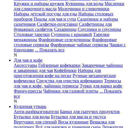
Кружки и наборы кружек
Кувшины для воды
Масленки
для сливочного масла
Молочники и сливочники
Наборы детской посуды для еды
Наборы столовых
приборов
Пиалы для чая и супа
Салатники и наборы
салатников
Салфетки-подставки
Салфетницы для
бумажных салфеток
Сахарницы
Соусники и соусницы
Столовые тарелки
Супницы с крышкой
Тарелки
менажницы
Фарфоровые селедочницы
Фарфоровые
столовые сервизы
Фарфоровые чайные сервизы
Чашки с
блюдцами
... Показать все
N
Для чая и кофе
Аксессуары
Гейзерные кофеварки
Заварочные чайники
и заварники для чая
Кофейники
Наборы для
приготовления кофе на песке
Ручные механические
кофемолки
Средства для очистки кофемашин
Термосы
для чая и кофе, чайники термосы
Турки для варки кофе
Френч-прессы
Чайники для газовой плиты
... Показать
все
N
Кухонная утварь
Анти-разбрызгиватели
Банки для сыпучих продуктов
Бутылки для воды
Бутылки для масла и уксуса
Вертушки для специй
Весы кухонные
Вешалка для
полотенец
Всё для нарезки и хранения сыра
Держатели