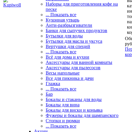
вы
Наборы для приготовления кофе на
ка
песке
и
... Показать все
то
Кухонная утварь
н
Анти-разбрызгиватели
кн
Банки для сыпучих продуктов
ко
Бутылки для воды
Общ
Бутылки для масла и уксуса
руб
Вертушки для специй
Пер
... Показать все
кор
Всё для дома и кухни
Аксессуары для ванной комнаты
Аксессуары для пылесосов
Весы напольные
Все для пикника и дачи
Глажка
... Показать все
Бар
Бокалы и стаканы для воды
Бокалы для вина
Бокалы для виски и коньяка
Фужеры и бокалы для шампанского
Стопки и рюмки
... Показать все
Акции