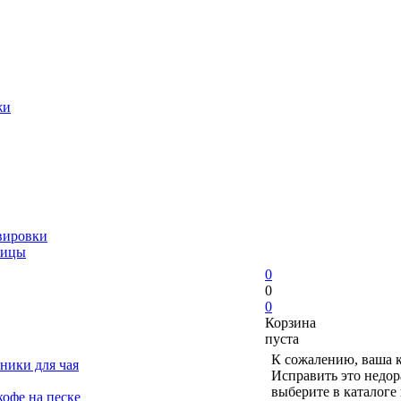
жи
вировки
ницы
0
0
0
Корзина
пуста
К сожалению, ваша к
ники для чая
Исправить это недор
выберите в каталоге
офе на песке