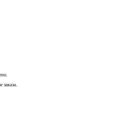
тно.
 заказа.