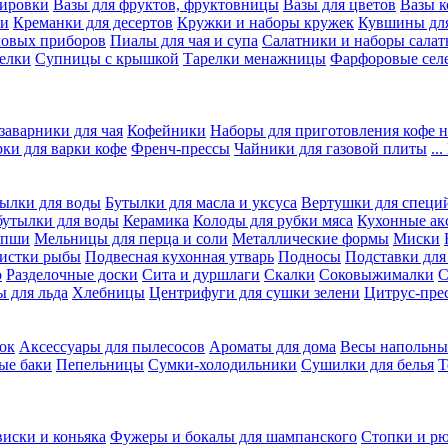
вировки
Вазы для фруктов, фруктовницы
Вазы для цветов
Вазы 
ки
Креманки для десертов
Кружки и наборы кружек
Кувшины дл
ловых приборов
Пиалы для чая и супа
Салатники и наборы салат
елки
Супницы с крышкой
Тарелки менажницы
Фарфоровые сел
заварники для чая
Кофейники
Наборы для приготовления кофе н
рки для варки кофе
Френч-прессы
Чайники для газовой плиты
..
ылки для воды
Бутылки для масла и уксуса
Вертушки для специ
бутылки для воды
Керамика
Колоды для рубки мяса
Кухонные ак
апши
Мельницы для перца и соли
Металлические формы
Миски
чистки рыбы
Подвесная кухонная утварь
Подносы
Подставки для
о
Разделочные доски
Сита и дуршлаги
Скалки
Соковыжималки
С
 для льда
Хлебницы
Центрифуги для сушки зелени
Цитрус-пре
ок
Аксессуары для пылесосов
Ароматы для дома
Весы напольны
ые баки
Пепельницы
Сумки-холодильники
Сушилки для белья
Т
виски и коньяка
Фужеры и бокалы для шампанского
Стопки и р