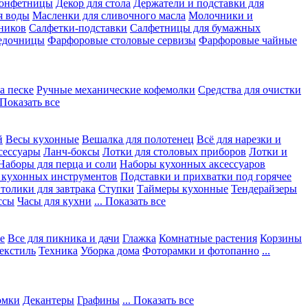
конфетницы
Декор для стола
Держатели и подставки для
я воды
Масленки для сливочного масла
Молочники и
ников
Салфетки-подставки
Салфетницы для бумажных
едочницы
Фарфоровые столовые сервизы
Фарфоровые чайные
а песке
Ручные механические кофемолки
Средства для очистки
. Показать все
й
Весы кухонные
Вешалка для полотенец
Всё для нарезки и
сессуары
Ланч-боксы
Лотки для столовых приборов
Лотки и
Наборы для перца и соли
Наборы кухонных аксессуаров
 кухонных инструментов
Подставки и прихватки под горячее
толики для завтрака
Ступки
Таймеры кухонные
Тендерайзеры
ссы
Часы для кухни
... Показать все
е
Все для пикника и дачи
Глажка
Комнатные растения
Корзины
екстиль
Техника
Уборка дома
Фоторамки и фотопанно
...
юмки
Декантеры
Графины
... Показать все