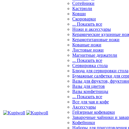
Сотейники
Кастрюли
Ковши
Скороварки
... Показать все
Ножи и аксессуары
Керамические кухонные но
Керамотитановые ножи
Кованые ножи
Листовые ножи
Магнитные держатели
... Показать все
Сервировка стола
Блюда для сервировки стола
Бумажные салфетки для сер
Вазы для фруктов, фруктов
Вазы для цветов
Вазы конфетницы
... Показать все
Все для чая и кофе
Аксессуары
Гейзерные кофеварки
Заварочные чайники и завар
Кофейники
Наборы для приготовления к