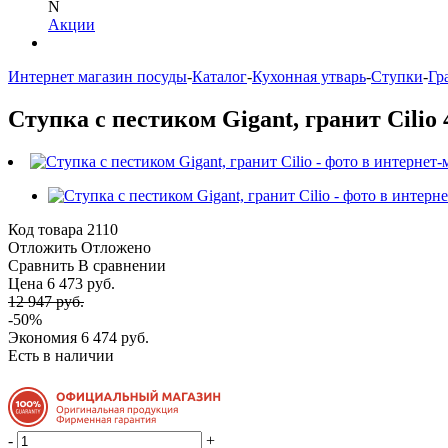
N
Акции
Интернет магазин посуды
-
Каталог
-
Кухонная утварь
-
Ступки
-
Гр
Ступка с пестиком Gigant, гранит Cilio 
Код товара
2110
Отложить
Отложено
Сравнить
В сравнении
Цена 6 473 руб.
12 947 руб.
-50%
Экономия
6 474 руб.
Есть в наличии
-
+