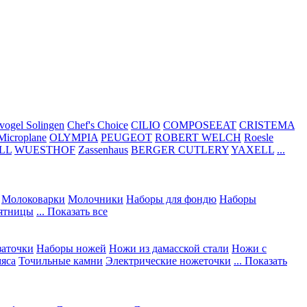
vogel Solingen
Chef's Choice
CILIO
COMPOSEEAT
CRISTEMA
Microplane
OLYMPIA
PEUGEOT
ROBERT WELCH
Roesle
LL
WUESTHOF
Zassenhaus
BERGER CUTLERY
YAXELL
...
Молоковарки
Молочники
Наборы для фондю
Наборы
сятницы
... Показать все
заточки
Наборы ножей
Ножи из дамасской стали
Ножи с
мяса
Точильные камни
Электрические ножеточки
... Показать