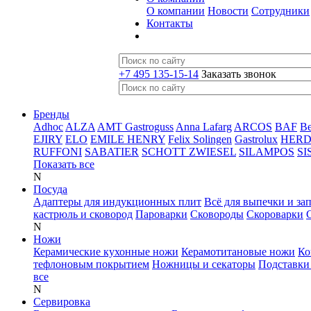
О компании
Новости
Сотрудники
Контакты
+7 495 135-15-14
Заказать звонок
Бренды
Adhoc
ALZA
AMT Gastroguss
Anna Lafarg
ARCOS
BAF
B
EJIRY
ELO
EMILE HENRY
Felix Solingen
Gastrolux
HER
RUFFONI
SABATIER
SCHOTT ZWIESEL
SILAMPOS
SI
Показать все
N
Посуда
Адаптеры для индукционных плит
Всё для выпечки и за
кастрюль и сковород
Пароварки
Сковороды
Скороварки
N
Ножи
Керамические кухонные ножи
Керамотитановые ножи
Ко
тефлоновым покрытием
Ножницы и секаторы
Подставки
все
N
Сервировка