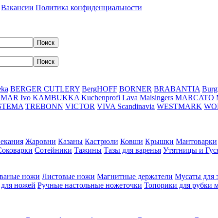
Вакансии
Политика конфиденциальности
eka
BERGER CUTLERY
BergHOFF
BORNER
BRABANTIA
Burg
DMAR
Ivo
KAMBUKKA
Kuchenprofi
Lava
Maisingers
MARCATO
STEMA
TREBONN
VICTOR
VIVA Scandinavia
WESTMARK
WO
пекания
Жаровни
Казаны
Кастрюли
Ковши
Крышки
Мантоварки
Соковарки
Сотейники
Тажины
Тазы для варенья
Утятницы и Гу
ваные ножи
Листовые ножи
Магнитные держатели
Мусаты для 
 для ножей
Ручные настольные ножеточки
Топорики для рубки 