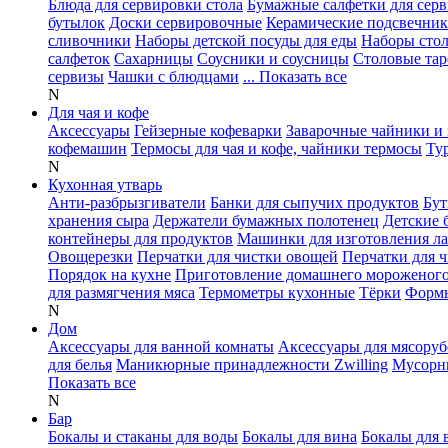
Блюда для сервировки стола
Бумажные салфетки для сер
бутылок
Доски сервировочные
Керамические подсвечни
сливочники
Наборы детской посуды для еды
Наборы сто
салфеток
Сахарницы
Соусники и соусницы
Столовые тар
сервизы
Чашки с блюдцами
... Показать все
N
Для чая и кофе
Аксессуары
Гейзерные кофеварки
Заварочные чайники и 
кофемашин
Термосы для чая и кофе, чайники термосы
Ту
N
Кухонная утварь
Анти-разбрызгиватели
Банки для сыпучих продуктов
Бут
хранения сыра
Держатели бумажных полотенец
Детские 
контейнеры для продуктов
Машинки для изготовления л
Овощерезки
Перчатки для чистки овощей
Перчатки для 
Порядок на кухне
Приготовление домашнего мороженог
для размягчения мяса
Термометры кухонные
Тёрки
Формы
N
Дом
Аксессуары для ванной комнаты
Аксессуары для мясоруб
для белья
Маникюрные принадлежности Zwilling
Мусорн
Показать все
N
Бар
Бокалы и стаканы для воды
Бокалы для вина
Бокалы для 