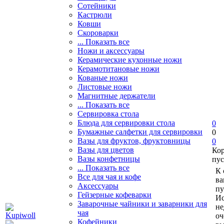
Сотейники
Кастрюли
Ковши
Скороварки
... Показать все
Ножи и аксессуары
Керамические кухонные ножи
Керамотитановые ножи
Кованые ножи
Листовые ножи
Магнитные держатели
... Показать все
Сервировка стола
Блюда для сервировки стола
0
Бумажные салфетки для сервировки
0
Вазы для фруктов, фруктовницы
0
Вазы для цветов
Ко
Вазы конфетницы
пус
... Показать все
К 
Все для чая и кофе
ва
Аксессуары
пу
Гейзерные кофеварки
Ис
Заварочные чайники и заварники для
не
чая
оч
Кофейники