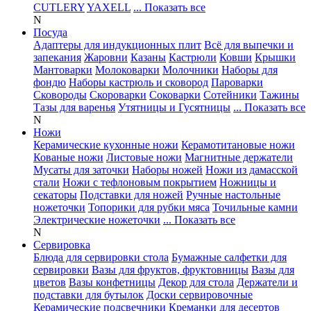
CUTLERY
YAXELL
... Показать все
N
Посуда
Адаптеры для индукционных плит
Всё для выпечки и
запекания
Жаровни
Казаны
Кастрюли
Ковши
Крышки
Мантоварки
Молоковарки
Молочники
Наборы для
фондю
Наборы кастрюль и сковород
Пароварки
Сковороды
Скороварки
Соковарки
Сотейники
Тажины
Тазы для варенья
Утятницы и Гусятницы
... Показать все
N
Ножи
Керамические кухонные ножи
Керамотитановые ножи
Кованые ножи
Листовые ножи
Магнитные держатели
Мусаты для заточки
Наборы ножей
Ножи из дамасской
стали
Ножи с тефлоновым покрытием
Ножницы и
секаторы
Подставки для ножей
Ручные настольные
ножеточки
Топорики для рубки мяса
Точильные камни
Электрические ножеточки
... Показать все
N
Сервировка
Блюда для сервировки стола
Бумажные салфетки для
сервировки
Вазы для фруктов, фруктовницы
Вазы для
цветов
Вазы конфетницы
Декор для стола
Держатели и
подставки для бутылок
Доски сервировочные
Керамические подсвечники
Креманки для десертов