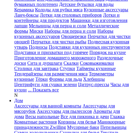
бумажных полотенец
Детские бутылки для воды
Керамика
Колоды для рубки мяса
Кухонные аксессуары
Ланч-боксы
Лотки для столовых приборов
Лотки и
контейнеры для продуктов
Машинки для изготовления
лапши
Мельницы для перца и соли
Металлические
формы
Миски
Наборы для перца и соли
Наборы
кухонных аксессуаров
Овощерезки
Перчатки для чистки
овощей
Перчатки для чистки рыбы
Подвесная кухонная
утварь
Подносы
Подставки для кухонных инструментов
Подставки и прихватки под горячее
Порядок на кухне
Приготовление домашнего мороженого
Разделочные
доски
Сита и дуршлаги
Скалки
Соковыжималки
Столики для завтрака
Ступки
Таймеры кухонные
Тендерайзеры для размягчения мяса
Термометры
кухонные
Тёрки
Формы для льда
Хлебницы
Центрифуги для сушки зелени
Цитрус-прессы
Часы для
кухни
... Показать все
N
Дом
Аксессуары для ванной комнаты
Аксессуары для
мясорубок
Аксессуары для пылесосов
Ароматы для
дома
Весы напольные
Все для пикника и дачи
Глажка
Комнатные растения
Корзины для белья
Маникюрные
принадлежности Zwilling
Мусорные баки
Пепельницы
Сумки-холодильники
Сушилки для белья
Текстиль