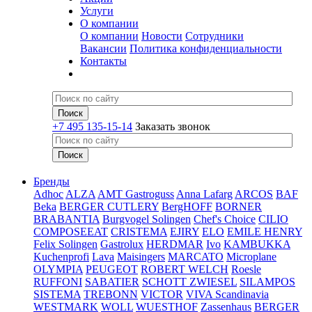
Услуги
О компании
О компании
Новости
Сотрудники
Вакансии
Политика конфиденциальности
Контакты
+7 495 135-15-14
Заказать звонок
Бренды
Adhoc
ALZA
AMT Gastroguss
Anna Lafarg
ARCOS
BAF
Beka
BERGER CUTLERY
BergHOFF
BORNER
BRABANTIA
Burgvogel Solingen
Chef's Choice
CILIO
COMPOSEEAT
CRISTEMA
EJIRY
ELO
EMILE HENRY
Felix Solingen
Gastrolux
HERDMAR
Ivo
KAMBUKKA
Kuchenprofi
Lava
Maisingers
MARCATO
Microplane
OLYMPIA
PEUGEOT
ROBERT WELCH
Roesle
RUFFONI
SABATIER
SCHOTT ZWIESEL
SILAMPOS
SISTEMA
TREBONN
VICTOR
VIVA Scandinavia
WESTMARK
WOLL
WUESTHOF
Zassenhaus
BERGER