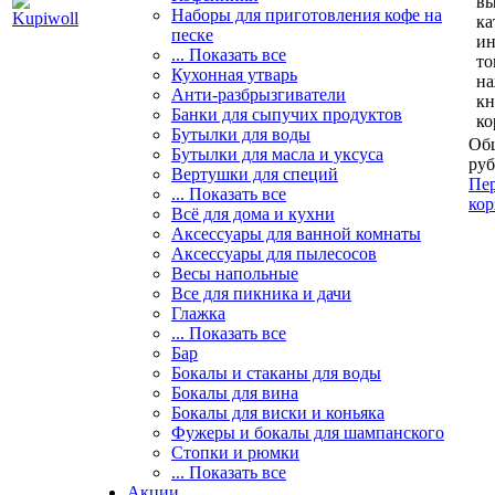
вы
Наборы для приготовления кофе на
ка
песке
и
... Показать все
то
Кухонная утварь
н
Анти-разбрызгиватели
кн
Банки для сыпучих продуктов
ко
Бутылки для воды
Общ
Бутылки для масла и уксуса
руб
Вертушки для специй
Пер
... Показать все
кор
Всё для дома и кухни
Аксессуары для ванной комнаты
Аксессуары для пылесосов
Весы напольные
Все для пикника и дачи
Глажка
... Показать все
Бар
Бокалы и стаканы для воды
Бокалы для вина
Бокалы для виски и коньяка
Фужеры и бокалы для шампанского
Стопки и рюмки
... Показать все
Акции