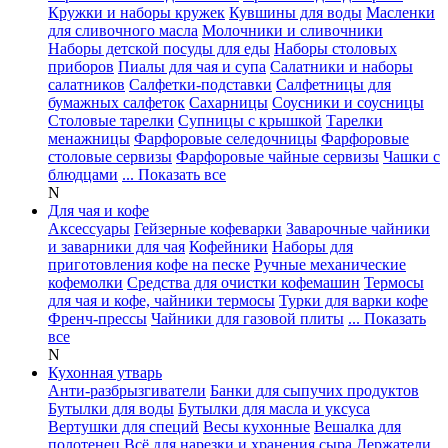
Кружки и наборы кружек
Кувшины для воды
Масленки
для сливочного масла
Молочники и сливочники
Наборы детской посуды для еды
Наборы столовых
приборов
Пиалы для чая и супа
Салатники и наборы
салатников
Салфетки-подставки
Салфетницы для
бумажных салфеток
Сахарницы
Соусники и соусницы
Столовые тарелки
Супницы с крышкой
Тарелки
менажницы
Фарфоровые селедочницы
Фарфоровые
столовые сервизы
Фарфоровые чайные сервизы
Чашки с
блюдцами
... Показать все
N
Для чая и кофе
Аксессуары
Гейзерные кофеварки
Заварочные чайники
и заварники для чая
Кофейники
Наборы для
приготовления кофе на песке
Ручные механические
кофемолки
Средства для очистки кофемашин
Термосы
для чая и кофе, чайники термосы
Турки для варки кофе
Френч-прессы
Чайники для газовой плиты
... Показать
все
N
Кухонная утварь
Анти-разбрызгиватели
Банки для сыпучих продуктов
Бутылки для воды
Бутылки для масла и уксуса
Вертушки для специй
Весы кухонные
Вешалка для
полотенец
Всё для нарезки и хранения сыра
Держатели