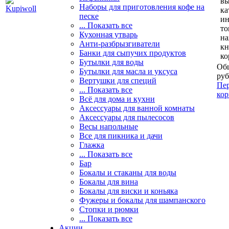
вы
Наборы для приготовления кофе на
ка
песке
и
... Показать все
то
Кухонная утварь
н
Анти-разбрызгиватели
кн
Банки для сыпучих продуктов
ко
Бутылки для воды
Общ
Бутылки для масла и уксуса
руб
Вертушки для специй
Пер
... Показать все
кор
Всё для дома и кухни
Аксессуары для ванной комнаты
Аксессуары для пылесосов
Весы напольные
Все для пикника и дачи
Глажка
... Показать все
Бар
Бокалы и стаканы для воды
Бокалы для вина
Бокалы для виски и коньяка
Фужеры и бокалы для шампанского
Стопки и рюмки
... Показать все
Акции