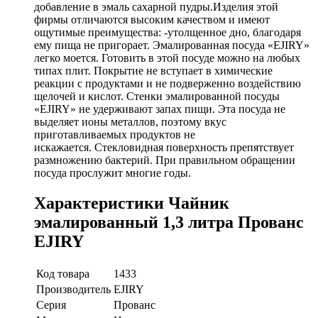
добавление в эмаль сахарной пудры.Изделия этой
фирмы отличаются высоким качеством и имеют
ощутимые преимущества: -утолщенное дно, благодаря
ему пища не пригорает. Эмалированная посуда «EJIRY»
легко моется. Готовить в этой посуде можно на любых
типах плит. Покрытие не вступает в химические
реакции с продуктами и не подверженно воздействию
щелочей и кислот. Стенки эмалированной посуды
«EJIRY» не удерживают запах пищи. Эта посуда не
выделяет ионы металлов, поэтому вкус
приготавливаемых продуктов не
искажается. Стекловидная поверхность препятствует
размножению бактерий. При правильном обращении
посуда прослужит многие годы.
Характеристики Чайник
эмалированный 1,3 литра Прованс
EJIRY
Код товара
1433
Производитель
EJIRY
Серия
Прованс