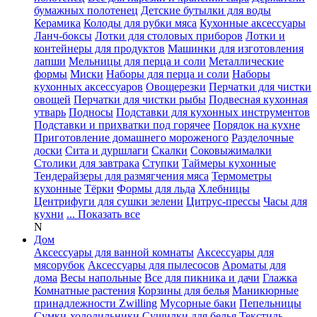
бумажных полотенец
Детские бутылки для воды
Керамика
Колоды для рубки мяса
Кухонные аксессуары
Ланч-боксы
Лотки для столовых приборов
Лотки и
контейнеры для продуктов
Машинки для изготовления
лапши
Мельницы для перца и соли
Металлические
формы
Миски
Наборы для перца и соли
Наборы
кухонных аксессуаров
Овощерезки
Перчатки для чистки
овощей
Перчатки для чистки рыбы
Подвесная кухонная
утварь
Подносы
Подставки для кухонных инструментов
Подставки и прихватки под горячее
Порядок на кухне
Приготовление домашнего мороженого
Разделочные
доски
Сита и дуршлаги
Скалки
Соковыжималки
Столики для завтрака
Ступки
Таймеры кухонные
Тендерайзеры для размягчения мяса
Термометры
кухонные
Тёрки
Формы для льда
Хлебницы
Центрифуги для сушки зелени
Цитрус-прессы
Часы для
кухни
... Показать все
N
Дом
Аксессуары для ванной комнаты
Аксессуары для
мясорубок
Аксессуары для пылесосов
Ароматы для
дома
Весы напольные
Все для пикника и дачи
Глажка
Комнатные растения
Корзины для белья
Маникюрные
принадлежности Zwilling
Мусорные баки
Пепельницы
Сумки-холодильники
Сушилки для белья
Текстиль