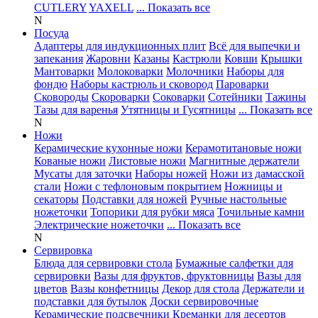
CUTLERY
YAXELL
... Показать все
N
Посуда
Адаптеры для индукционных плит
Всё для выпечки и
запекания
Жаровни
Казаны
Кастрюли
Ковши
Крышки
Мантоварки
Молоковарки
Молочники
Наборы для
фондю
Наборы кастрюль и сковород
Пароварки
Сковороды
Скороварки
Соковарки
Сотейники
Тажины
Тазы для варенья
Утятницы и Гусятницы
... Показать все
N
Ножи
Керамические кухонные ножи
Керамотитановые ножи
Кованые ножи
Листовые ножи
Магнитные держатели
Мусаты для заточки
Наборы ножей
Ножи из дамасской
стали
Ножи с тефлоновым покрытием
Ножницы и
секаторы
Подставки для ножей
Ручные настольные
ножеточки
Топорики для рубки мяса
Точильные камни
Электрические ножеточки
... Показать все
N
Сервировка
Блюда для сервировки стола
Бумажные салфетки для
сервировки
Вазы для фруктов, фруктовницы
Вазы для
цветов
Вазы конфетницы
Декор для стола
Держатели и
подставки для бутылок
Доски сервировочные
Керамические подсвечники
Креманки для десертов