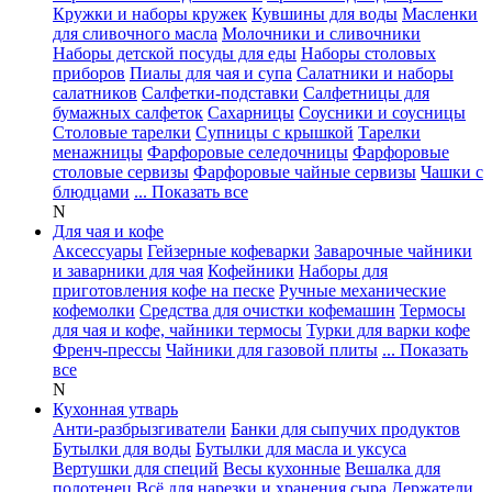
Кружки и наборы кружек
Кувшины для воды
Масленки
для сливочного масла
Молочники и сливочники
Наборы детской посуды для еды
Наборы столовых
приборов
Пиалы для чая и супа
Салатники и наборы
салатников
Салфетки-подставки
Салфетницы для
бумажных салфеток
Сахарницы
Соусники и соусницы
Столовые тарелки
Супницы с крышкой
Тарелки
менажницы
Фарфоровые селедочницы
Фарфоровые
столовые сервизы
Фарфоровые чайные сервизы
Чашки с
блюдцами
... Показать все
N
Для чая и кофе
Аксессуары
Гейзерные кофеварки
Заварочные чайники
и заварники для чая
Кофейники
Наборы для
приготовления кофе на песке
Ручные механические
кофемолки
Средства для очистки кофемашин
Термосы
для чая и кофе, чайники термосы
Турки для варки кофе
Френч-прессы
Чайники для газовой плиты
... Показать
все
N
Кухонная утварь
Анти-разбрызгиватели
Банки для сыпучих продуктов
Бутылки для воды
Бутылки для масла и уксуса
Вертушки для специй
Весы кухонные
Вешалка для
полотенец
Всё для нарезки и хранения сыра
Держатели