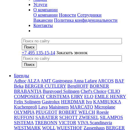
Услуги
О компании
О компании
Новости
Сотрудники
Вакансии
Политика конфиденциальности
Контакты
+7 495 135-15-14
Заказать звонок
Бренды
Adhoc
ALZA
AMT Gastroguss
Anna Lafarg
ARCOS
BAF
Beka
BERGER CUTLERY
BergHOFF
BORNER
BRABANTIA
Burgvogel Solingen
Chef's Choice
CILIO
COMPOSEEAT
CRISTEMA
EJIRY
ELO
EMILE HENRY
Felix Solingen
Gastrolux
HERDMAR
Ivo
KAMBUKKA
Kuchenprofi
Lava
Maisingers
MARCATO
Microplane
OLYMPIA
PEUGEOT
ROBERT WELCH
Roesle
RUFFONI
SABATIER
SCHOTT ZWIESEL
SILAMPOS
SISTEMA
TREBONN
VICTOR
VIVA Scandinavia
WESTMARK
WOLL
WUESTHOF
Zassenhaus
BERGER