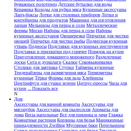
бумажных полотенец
Детские бутылки для воды
Керамика
Колоды для рубки мяса
Кухонные аксессуары
Ланч-боксы
Лотки для столовых приборов
Лотки и
контейнеры для продуктов
Машинки для изготовления
лапши
Мельницы для перца и соли
Металлические
формы
Миски
Наборы для перца и соли
Наборы
кухонных аксессуаров
Овощерезки
Перчатки для чистки
овощей
Перчатки для чистки рыбы
Подвесная кухонная
утварь
Подносы
Подставки для кухонных инструментов
Подставки и прихватки под горячее
Порядок на кухне
Приготовление домашнего мороженого
Разделочные
доски
Сита и дуршлаги
Скалки
Соковыжималки
Столики для завтрака
Ступки
Таймеры кухонные
Тендерайзеры для размягчения мяса
Термометры
кухонные
Тёрки
Формы для льда
Хлебницы
Центрифуги для сушки зелени
Цитрус-прессы
Часы для
кухни
... Показать все
N
Дом
Аксессуары для ванной комнаты
Аксессуары для
мясорубок
Аксессуары для пылесосов
Ароматы для
дома
Весы напольные
Все для пикника и дачи
Глажка
Комнатные растения
Корзины для белья
Маникюрные
принадлежности Zwilling
Мусорные баки
Пепельницы
Сумки-холодильники
Сушилки для белья
Текстиль