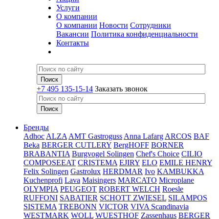
Услуги
О компании
О компании
Новости
Сотрудники
Вакансии
Политика конфиденциальности
Контакты
+7 495 135-15-14
Заказать звонок
Бренды
Adhoc
ALZA
AMT Gastroguss
Anna Lafarg
ARCOS
BAF
Beka
BERGER CUTLERY
BergHOFF
BORNER
BRABANTIA
Burgvogel Solingen
Chef's Choice
CILIO
COMPOSEEAT
CRISTEMA
EJIRY
ELO
EMILE HENRY
Felix Solingen
Gastrolux
HERDMAR
Ivo
KAMBUKKA
Kuchenprofi
Lava
Maisingers
MARCATO
Microplane
OLYMPIA
PEUGEOT
ROBERT WELCH
Roesle
RUFFONI
SABATIER
SCHOTT ZWIESEL
SILAMPOS
SISTEMA
TREBONN
VICTOR
VIVA Scandinavia
WESTMARK
WOLL
WUESTHOF
Zassenhaus
BERGER