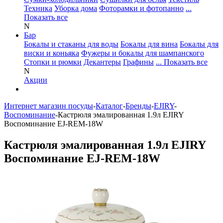
Техника
Уборка дома
Фоторамки и фотопанно
...
Показать все
N
Бар
Бокалы и стаканы для воды
Бокалы для вина
Бокалы для
виски и коньяка
Фужеры и бокалы для шампанского
Стопки и рюмки
Декантеры
Графины
... Показать все
N
Акции
Интернет магазин посуды
-
Каталог
-
Бренды
-
EJIRY
-
Воспоминание
-
Кастрюля эмалированная 1.9л EJIRY
Воспоминание EJ-REM-18W
Кастрюля эмалированная 1.9л EJIRY
Воспоминание EJ-REM-18W