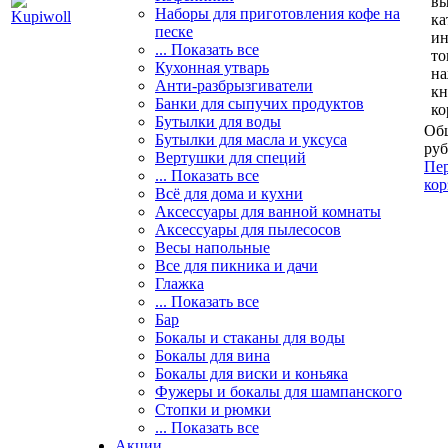
вы
Наборы для приготовления кофе на
ка
песке
и
... Показать все
то
Кухонная утварь
н
Анти-разбрызгиватели
кн
Банки для сыпучих продуктов
ко
Бутылки для воды
Общ
Бутылки для масла и уксуса
руб
Вертушки для специй
Пер
... Показать все
кор
Всё для дома и кухни
Аксессуары для ванной комнаты
Аксессуары для пылесосов
Весы напольные
Все для пикника и дачи
Глажка
... Показать все
Бар
Бокалы и стаканы для воды
Бокалы для вина
Бокалы для виски и коньяка
Фужеры и бокалы для шампанского
Стопки и рюмки
... Показать все
Акции