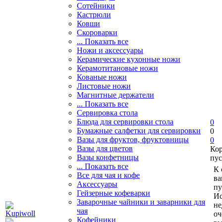
Сотейники
Кастрюли
Ковши
Скороварки
... Показать все
Ножи и аксессуары
Керамические кухонные ножи
Керамотитановые ножи
Кованые ножи
Листовые ножи
Магнитные держатели
... Показать все
Сервировка стола
Блюда для сервировки стола
0
Бумажные салфетки для сервировки
0
Вазы для фруктов, фруктовницы
0
Вазы для цветов
Ко
Вазы конфетницы
пус
... Показать все
К 
Все для чая и кофе
ва
Аксессуары
пу
Гейзерные кофеварки
Ис
Заварочные чайники и заварники для
не
чая
оч
Кофейники