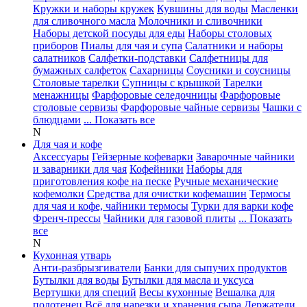
Кружки и наборы кружек
Кувшины для воды
Масленки
для сливочного масла
Молочники и сливочники
Наборы детской посуды для еды
Наборы столовых
приборов
Пиалы для чая и супа
Салатники и наборы
салатников
Салфетки-подставки
Салфетницы для
бумажных салфеток
Сахарницы
Соусники и соусницы
Столовые тарелки
Супницы с крышкой
Тарелки
менажницы
Фарфоровые селедочницы
Фарфоровые
столовые сервизы
Фарфоровые чайные сервизы
Чашки с
блюдцами
... Показать все
N
Для чая и кофе
Аксессуары
Гейзерные кофеварки
Заварочные чайники
и заварники для чая
Кофейники
Наборы для
приготовления кофе на песке
Ручные механические
кофемолки
Средства для очистки кофемашин
Термосы
для чая и кофе, чайники термосы
Турки для варки кофе
Френч-прессы
Чайники для газовой плиты
... Показать
все
N
Кухонная утварь
Анти-разбрызгиватели
Банки для сыпучих продуктов
Бутылки для воды
Бутылки для масла и уксуса
Вертушки для специй
Весы кухонные
Вешалка для
полотенец
Всё для нарезки и хранения сыра
Держатели