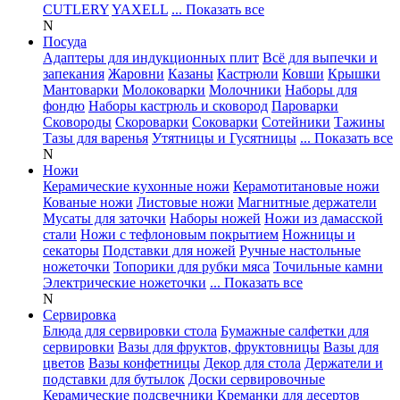
CUTLERY
YAXELL
... Показать все
N
Посуда
Адаптеры для индукционных плит
Всё для выпечки и
запекания
Жаровни
Казаны
Кастрюли
Ковши
Крышки
Мантоварки
Молоковарки
Молочники
Наборы для
фондю
Наборы кастрюль и сковород
Пароварки
Сковороды
Скороварки
Соковарки
Сотейники
Тажины
Тазы для варенья
Утятницы и Гусятницы
... Показать все
N
Ножи
Керамические кухонные ножи
Керамотитановые ножи
Кованые ножи
Листовые ножи
Магнитные держатели
Мусаты для заточки
Наборы ножей
Ножи из дамасской
стали
Ножи с тефлоновым покрытием
Ножницы и
секаторы
Подставки для ножей
Ручные настольные
ножеточки
Топорики для рубки мяса
Точильные камни
Электрические ножеточки
... Показать все
N
Сервировка
Блюда для сервировки стола
Бумажные салфетки для
сервировки
Вазы для фруктов, фруктовницы
Вазы для
цветов
Вазы конфетницы
Декор для стола
Держатели и
подставки для бутылок
Доски сервировочные
Керамические подсвечники
Креманки для десертов