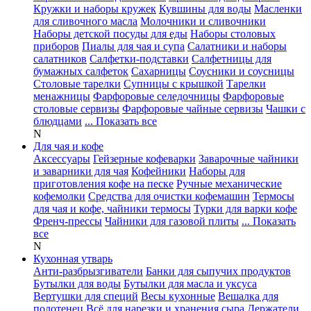
Кружки и наборы кружек
Кувшины для воды
Масленки
для сливочного масла
Молочники и сливочники
Наборы детской посуды для еды
Наборы столовых
приборов
Пиалы для чая и супа
Салатники и наборы
салатников
Салфетки-подставки
Салфетницы для
бумажных салфеток
Сахарницы
Соусники и соусницы
Столовые тарелки
Супницы с крышкой
Тарелки
менажницы
Фарфоровые селедочницы
Фарфоровые
столовые сервизы
Фарфоровые чайные сервизы
Чашки с
блюдцами
... Показать все
N
Для чая и кофе
Аксессуары
Гейзерные кофеварки
Заварочные чайники
и заварники для чая
Кофейники
Наборы для
приготовления кофе на песке
Ручные механические
кофемолки
Средства для очистки кофемашин
Термосы
для чая и кофе, чайники термосы
Турки для варки кофе
Френч-прессы
Чайники для газовой плиты
... Показать
все
N
Кухонная утварь
Анти-разбрызгиватели
Банки для сыпучих продуктов
Бутылки для воды
Бутылки для масла и уксуса
Вертушки для специй
Весы кухонные
Вешалка для
полотенец
Всё для нарезки и хранения сыра
Держатели