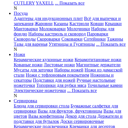
CUTLERY
YAXELL
... Показать все
N
Посуда
Адаптеры для индукционных плит
Всё для выпечки и
запекания
Жаровни
Казаны
Кастрюли
Ковши
Крышки
Мантоварки
Молоковарки
Молочники
Наборы для
фондю
Наборы кастрюль и сковород
Пароварки
Сковороды
Скороварки
Соковарки
Сотейники
Тажины
Тазы для варенья
Утятницы и Гусятницы
... Показать все
N
Ножи
Керамические кухонные ножи
Керамотитановые ножи
Кованые ножи
Листовые ножи
Магнитные держатели
Мусаты для заточки
Наборы ножей
Ножи из дамасской
стали
Ножи с тефлоновым покрытием
Ножницы и
секаторы
Подставки для ножей
Ручные настольные
ножеточки
Топорики для рубки мяса
Точильные камни
Электрические ножеточки
... Показать все
N
Сервировка
Блюда для сервировки стола
Бумажные салфетки для
сервировки
Вазы для фруктов, фруктовницы
Вазы для
цветов
Вазы конфетницы
Декор для стола
Держатели и
подставки для бутылок
Доски сервировочные
Керамические подсвечники
Креманки для десертов