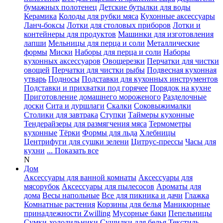
бумажных полотенец
Детские бутылки для воды
Керамика
Колоды для рубки мяса
Кухонные аксессуары
Ланч-боксы
Лотки для столовых приборов
Лотки и
контейнеры для продуктов
Машинки для изготовления
лапши
Мельницы для перца и соли
Металлические
формы
Миски
Наборы для перца и соли
Наборы
кухонных аксессуаров
Овощерезки
Перчатки для чистки
овощей
Перчатки для чистки рыбы
Подвесная кухонная
утварь
Подносы
Подставки для кухонных инструментов
Подставки и прихватки под горячее
Порядок на кухне
Приготовление домашнего мороженого
Разделочные
доски
Сита и дуршлаги
Скалки
Соковыжималки
Столики для завтрака
Ступки
Таймеры кухонные
Тендерайзеры для размягчения мяса
Термометры
кухонные
Тёрки
Формы для льда
Хлебницы
Центрифуги для сушки зелени
Цитрус-прессы
Часы для
кухни
... Показать все
N
Дом
Аксессуары для ванной комнаты
Аксессуары для
мясорубок
Аксессуары для пылесосов
Ароматы для
дома
Весы напольные
Все для пикника и дачи
Глажка
Комнатные растения
Корзины для белья
Маникюрные
принадлежности Zwilling
Мусорные баки
Пепельницы
Сумки-холодильники
Сушилки для белья
Текстиль