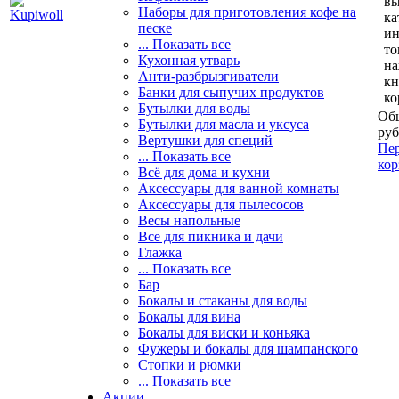
вы
Наборы для приготовления кофе на
ка
песке
и
... Показать все
то
Кухонная утварь
н
Анти-разбрызгиватели
кн
Банки для сыпучих продуктов
ко
Бутылки для воды
Общ
Бутылки для масла и уксуса
руб
Вертушки для специй
Пер
... Показать все
кор
Всё для дома и кухни
Аксессуары для ванной комнаты
Аксессуары для пылесосов
Весы напольные
Все для пикника и дачи
Глажка
... Показать все
Бар
Бокалы и стаканы для воды
Бокалы для вина
Бокалы для виски и коньяка
Фужеры и бокалы для шампанского
Стопки и рюмки
... Показать все
Акции