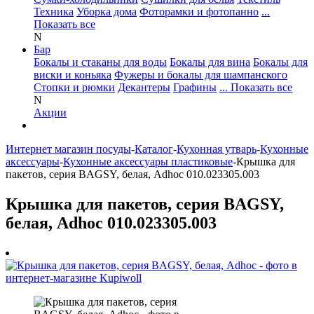
Техника
Уборка дома
Фоторамки и фотопанно
...
Показать все
N
Бар
Бокалы и стаканы для воды
Бокалы для вина
Бокалы для
виски и коньяка
Фужеры и бокалы для шампанского
Стопки и рюмки
Декантеры
Графины
... Показать все
N
Акции
Интернет магазин посуды
-
Каталог
-
Кухонная утварь
-
Кухонные
аксессуары
-
Кухонные аксессуары пластиковые
-
Крышка для
пакетов, серия BAGSY, белая, Adhoc 010.023305.003
Крышка для пакетов, серия BAGSY,
белая, Adhoc 010.023305.003