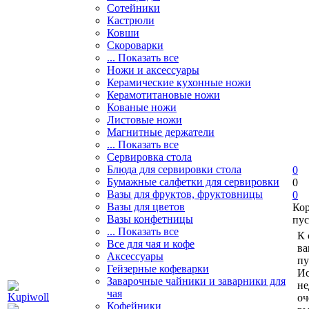
Сотейники
Кастрюли
Ковши
Скороварки
... Показать все
Ножи и аксессуары
Керамические кухонные ножи
Керамотитановые ножи
Кованые ножи
Листовые ножи
Магнитные держатели
... Показать все
Сервировка стола
Блюда для сервировки стола
0
Бумажные салфетки для сервировки
0
Вазы для фруктов, фруктовницы
0
Вазы для цветов
Ко
Вазы конфетницы
пус
... Показать все
К 
Все для чая и кофе
ва
Аксессуары
пу
Гейзерные кофеварки
Ис
Заварочные чайники и заварники для
не
чая
оч
Кофейники