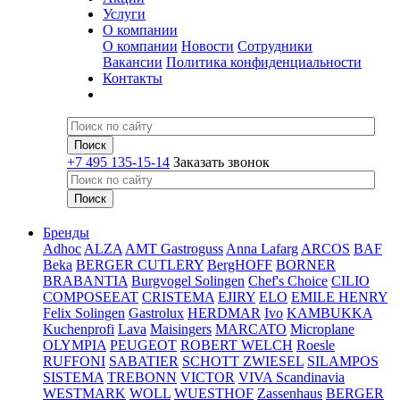
Услуги
О компании
О компании
Новости
Сотрудники
Вакансии
Политика конфиденциальности
Контакты
+7 495 135-15-14
Заказать звонок
Бренды
Adhoc
ALZA
AMT Gastroguss
Anna Lafarg
ARCOS
BAF
Beka
BERGER CUTLERY
BergHOFF
BORNER
BRABANTIA
Burgvogel Solingen
Chef's Choice
CILIO
COMPOSEEAT
CRISTEMA
EJIRY
ELO
EMILE HENRY
Felix Solingen
Gastrolux
HERDMAR
Ivo
KAMBUKKA
Kuchenprofi
Lava
Maisingers
MARCATO
Microplane
OLYMPIA
PEUGEOT
ROBERT WELCH
Roesle
RUFFONI
SABATIER
SCHOTT ZWIESEL
SILAMPOS
SISTEMA
TREBONN
VICTOR
VIVA Scandinavia
WESTMARK
WOLL
WUESTHOF
Zassenhaus
BERGER