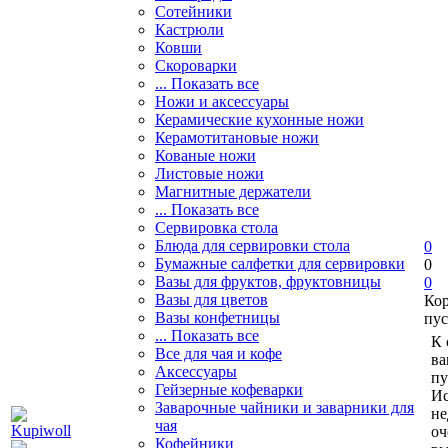
Сотейники
Кастрюли
Ковши
Скороварки
... Показать все
Ножи и аксессуары
Керамические кухонные ножи
Керамотитановые ножи
Кованые ножи
Листовые ножи
Магнитные держатели
... Показать все
Сервировка стола
Блюда для сервировки стола
0
Бумажные салфетки для сервировки
0
Вазы для фруктов, фруктовницы
0
Вазы для цветов
Ко
Вазы конфетницы
пус
... Показать все
К 
Все для чая и кофе
ва
Аксессуары
пу
Гейзерные кофеварки
Ис
Заварочные чайники и заварники для
не
чая
оч
Кофейники