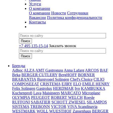
Услуги
О компании
О компании
Новости
Сотрудники
Вакансии
Политика конфиденциальности
Контакты
+7 495 135-15-14
Заказать звонок
Бренды
Adhoc
ALZA
AMT Gastroguss
Anna Lafarg
ARCOS
BAF
Beka
BERGER CUTLERY
BergHOFF
BORNER
BRABANTIA
Burgvogel Solingen
Chef's Choice
CILIO
COMPOSEEAT
CRISTEMA
EJIRY
ELO
EMILE HENRY
Felix Solingen
Gastrolux
HERDMAR
Ivo
KAMBUKKA
Kuchenprofi
Lava
Maisingers
MARCATO
Microplane
OLYMPIA
PEUGEOT
ROBERT WELCH
Roesle
RUFFONI
SABATIER
SCHOTT ZWIESEL
SILAMPOS
SISTEMA
TREBONN
VICTOR
VIVA Scandinavia
WESTMARK
WOLL
WUESTHOF
Zassenhaus
BERGER