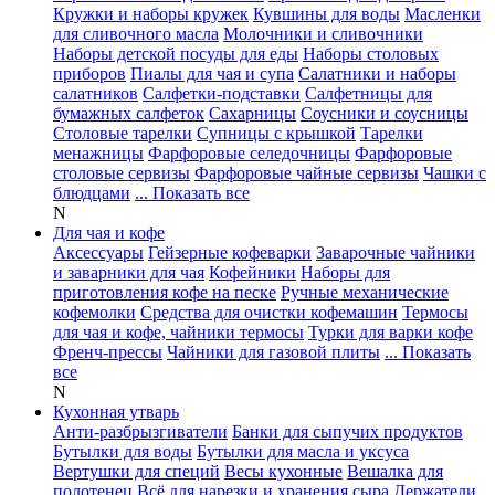
Кружки и наборы кружек
Кувшины для воды
Масленки
для сливочного масла
Молочники и сливочники
Наборы детской посуды для еды
Наборы столовых
приборов
Пиалы для чая и супа
Салатники и наборы
салатников
Салфетки-подставки
Салфетницы для
бумажных салфеток
Сахарницы
Соусники и соусницы
Столовые тарелки
Супницы с крышкой
Тарелки
менажницы
Фарфоровые селедочницы
Фарфоровые
столовые сервизы
Фарфоровые чайные сервизы
Чашки с
блюдцами
... Показать все
N
Для чая и кофе
Аксессуары
Гейзерные кофеварки
Заварочные чайники
и заварники для чая
Кофейники
Наборы для
приготовления кофе на песке
Ручные механические
кофемолки
Средства для очистки кофемашин
Термосы
для чая и кофе, чайники термосы
Турки для варки кофе
Френч-прессы
Чайники для газовой плиты
... Показать
все
N
Кухонная утварь
Анти-разбрызгиватели
Банки для сыпучих продуктов
Бутылки для воды
Бутылки для масла и уксуса
Вертушки для специй
Весы кухонные
Вешалка для
полотенец
Всё для нарезки и хранения сыра
Держатели