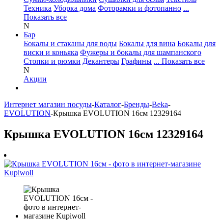
Техника
Уборка дома
Фоторамки и фотопанно
...
Показать все
N
Бар
Бокалы и стаканы для воды
Бокалы для вина
Бокалы для
виски и коньяка
Фужеры и бокалы для шампанского
Стопки и рюмки
Декантеры
Графины
... Показать все
N
Акции
Интернет магазин посуды
-
Каталог
-
Бренды
-
Beka
-
EVOLUTION
-
Крышка EVOLUTION 16см 12329164
Крышка EVOLUTION 16см 12329164