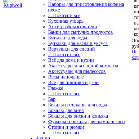
вы
Наборы для приготовления кофе на
ка
песке
и
... Показать все
то
Кухонная утварь
н
Анти-разбрызгиватели
кн
Банки для сыпучих продуктов
ко
Бутылки для воды
Общ
Бутылки для масла и уксуса
руб
Вертушки для специй
Пер
... Показать все
кор
Всё для дома и кухни
Аксессуары для ванной комнаты
Аксессуары для пылесосов
Весы напольные
Все для пикника и дачи
Глажка
... Показать все
Бар
Бокалы и стаканы для воды
Бокалы для вина
Бокалы для виски и коньяка
Фужеры и бокалы для шампанского
Стопки и рюмки
... Показать все
Акции