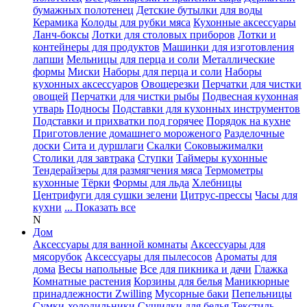
бумажных полотенец
Детские бутылки для воды
Керамика
Колоды для рубки мяса
Кухонные аксессуары
Ланч-боксы
Лотки для столовых приборов
Лотки и
контейнеры для продуктов
Машинки для изготовления
лапши
Мельницы для перца и соли
Металлические
формы
Миски
Наборы для перца и соли
Наборы
кухонных аксессуаров
Овощерезки
Перчатки для чистки
овощей
Перчатки для чистки рыбы
Подвесная кухонная
утварь
Подносы
Подставки для кухонных инструментов
Подставки и прихватки под горячее
Порядок на кухне
Приготовление домашнего мороженого
Разделочные
доски
Сита и дуршлаги
Скалки
Соковыжималки
Столики для завтрака
Ступки
Таймеры кухонные
Тендерайзеры для размягчения мяса
Термометры
кухонные
Тёрки
Формы для льда
Хлебницы
Центрифуги для сушки зелени
Цитрус-прессы
Часы для
кухни
... Показать все
N
Дом
Аксессуары для ванной комнаты
Аксессуары для
мясорубок
Аксессуары для пылесосов
Ароматы для
дома
Весы напольные
Все для пикника и дачи
Глажка
Комнатные растения
Корзины для белья
Маникюрные
принадлежности Zwilling
Мусорные баки
Пепельницы
Сумки-холодильники
Сушилки для белья
Текстиль