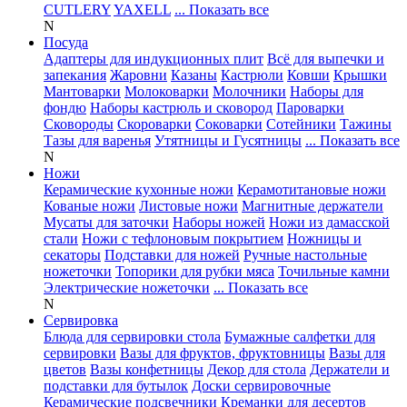
CUTLERY
YAXELL
... Показать все
N
Посуда
Адаптеры для индукционных плит
Всё для выпечки и
запекания
Жаровни
Казаны
Кастрюли
Ковши
Крышки
Мантоварки
Молоковарки
Молочники
Наборы для
фондю
Наборы кастрюль и сковород
Пароварки
Сковороды
Скороварки
Соковарки
Сотейники
Тажины
Тазы для варенья
Утятницы и Гусятницы
... Показать все
N
Ножи
Керамические кухонные ножи
Керамотитановые ножи
Кованые ножи
Листовые ножи
Магнитные держатели
Мусаты для заточки
Наборы ножей
Ножи из дамасской
стали
Ножи с тефлоновым покрытием
Ножницы и
секаторы
Подставки для ножей
Ручные настольные
ножеточки
Топорики для рубки мяса
Точильные камни
Электрические ножеточки
... Показать все
N
Сервировка
Блюда для сервировки стола
Бумажные салфетки для
сервировки
Вазы для фруктов, фруктовницы
Вазы для
цветов
Вазы конфетницы
Декор для стола
Держатели и
подставки для бутылок
Доски сервировочные
Керамические подсвечники
Креманки для десертов