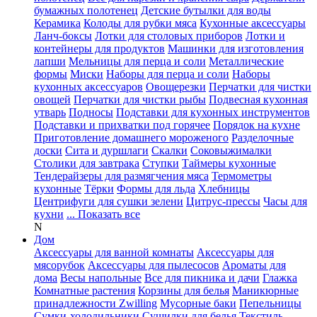
бумажных полотенец
Детские бутылки для воды
Керамика
Колоды для рубки мяса
Кухонные аксессуары
Ланч-боксы
Лотки для столовых приборов
Лотки и
контейнеры для продуктов
Машинки для изготовления
лапши
Мельницы для перца и соли
Металлические
формы
Миски
Наборы для перца и соли
Наборы
кухонных аксессуаров
Овощерезки
Перчатки для чистки
овощей
Перчатки для чистки рыбы
Подвесная кухонная
утварь
Подносы
Подставки для кухонных инструментов
Подставки и прихватки под горячее
Порядок на кухне
Приготовление домашнего мороженого
Разделочные
доски
Сита и дуршлаги
Скалки
Соковыжималки
Столики для завтрака
Ступки
Таймеры кухонные
Тендерайзеры для размягчения мяса
Термометры
кухонные
Тёрки
Формы для льда
Хлебницы
Центрифуги для сушки зелени
Цитрус-прессы
Часы для
кухни
... Показать все
N
Дом
Аксессуары для ванной комнаты
Аксессуары для
мясорубок
Аксессуары для пылесосов
Ароматы для
дома
Весы напольные
Все для пикника и дачи
Глажка
Комнатные растения
Корзины для белья
Маникюрные
принадлежности Zwilling
Мусорные баки
Пепельницы
Сумки-холодильники
Сушилки для белья
Текстиль