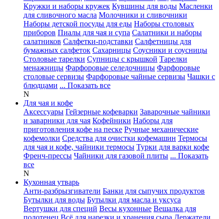
Кружки и наборы кружек
Кувшины для воды
Масленки
для сливочного масла
Молочники и сливочники
Наборы детской посуды для еды
Наборы столовых
приборов
Пиалы для чая и супа
Салатники и наборы
салатников
Салфетки-подставки
Салфетницы для
бумажных салфеток
Сахарницы
Соусники и соусницы
Столовые тарелки
Супницы с крышкой
Тарелки
менажницы
Фарфоровые селедочницы
Фарфоровые
столовые сервизы
Фарфоровые чайные сервизы
Чашки с
блюдцами
... Показать все
N
Для чая и кофе
Аксессуары
Гейзерные кофеварки
Заварочные чайники
и заварники для чая
Кофейники
Наборы для
приготовления кофе на песке
Ручные механические
кофемолки
Средства для очистки кофемашин
Термосы
для чая и кофе, чайники термосы
Турки для варки кофе
Френч-прессы
Чайники для газовой плиты
... Показать
все
N
Кухонная утварь
Анти-разбрызгиватели
Банки для сыпучих продуктов
Бутылки для воды
Бутылки для масла и уксуса
Вертушки для специй
Весы кухонные
Вешалка для
полотенец
Всё для нарезки и хранения сыра
Держатели