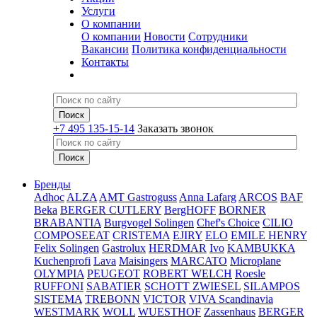
Услуги
О компании
О компании
Новости
Сотрудники
Вакансии
Политика конфиденциальности
Контакты
+7 495 135-15-14
Заказать звонок
Бренды
Adhoc
ALZA
AMT Gastroguss
Anna Lafarg
ARCOS
BAF
Beka
BERGER CUTLERY
BergHOFF
BORNER
BRABANTIA
Burgvogel Solingen
Chef's Choice
CILIO
COMPOSEEAT
CRISTEMA
EJIRY
ELO
EMILE HENRY
Felix Solingen
Gastrolux
HERDMAR
Ivo
KAMBUKKA
Kuchenprofi
Lava
Maisingers
MARCATO
Microplane
OLYMPIA
PEUGEOT
ROBERT WELCH
Roesle
RUFFONI
SABATIER
SCHOTT ZWIESEL
SILAMPOS
SISTEMA
TREBONN
VICTOR
VIVA Scandinavia
WESTMARK
WOLL
WUESTHOF
Zassenhaus
BERGER