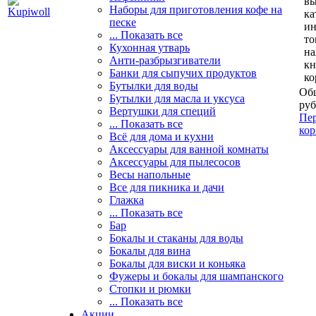
вы
Наборы для приготовления кофе на
ка
песке
и
... Показать все
то
Кухонная утварь
н
Анти-разбрызгиватели
кн
Банки для сыпучих продуктов
ко
Бутылки для воды
Общ
Бутылки для масла и уксуса
руб
Вертушки для специй
Пер
... Показать все
кор
Всё для дома и кухни
Аксессуары для ванной комнаты
Аксессуары для пылесосов
Весы напольные
Все для пикника и дачи
Глажка
... Показать все
Бар
Бокалы и стаканы для воды
Бокалы для вина
Бокалы для виски и коньяка
Фужеры и бокалы для шампанского
Стопки и рюмки
... Показать все
Акции