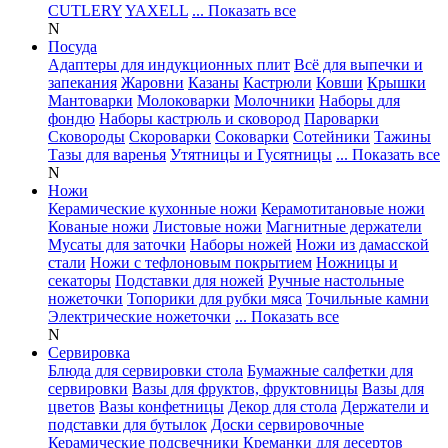
CUTLERY
YAXELL
... Показать все
N
Посуда
Адаптеры для индукционных плит
Всё для выпечки и
запекания
Жаровни
Казаны
Кастрюли
Ковши
Крышки
Мантоварки
Молоковарки
Молочники
Наборы для
фондю
Наборы кастрюль и сковород
Пароварки
Сковороды
Скороварки
Соковарки
Сотейники
Тажины
Тазы для варенья
Утятницы и Гусятницы
... Показать все
N
Ножи
Керамические кухонные ножи
Керамотитановые ножи
Кованые ножи
Листовые ножи
Магнитные держатели
Мусаты для заточки
Наборы ножей
Ножи из дамасской
стали
Ножи с тефлоновым покрытием
Ножницы и
секаторы
Подставки для ножей
Ручные настольные
ножеточки
Топорики для рубки мяса
Точильные камни
Электрические ножеточки
... Показать все
N
Сервировка
Блюда для сервировки стола
Бумажные салфетки для
сервировки
Вазы для фруктов, фруктовницы
Вазы для
цветов
Вазы конфетницы
Декор для стола
Держатели и
подставки для бутылок
Доски сервировочные
Керамические подсвечники
Креманки для десертов