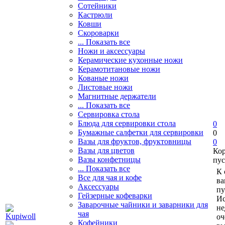
Сотейники
Кастрюли
Ковши
Скороварки
... Показать все
Ножи и аксессуары
Керамические кухонные ножи
Керамотитановые ножи
Кованые ножи
Листовые ножи
Магнитные держатели
... Показать все
Сервировка стола
Блюда для сервировки стола
0
Бумажные салфетки для сервировки
0
Вазы для фруктов, фруктовницы
0
Вазы для цветов
Ко
Вазы конфетницы
пус
... Показать все
К 
Все для чая и кофе
ва
Аксессуары
пу
Гейзерные кофеварки
Ис
Заварочные чайники и заварники для
не
чая
оч
Кофейники