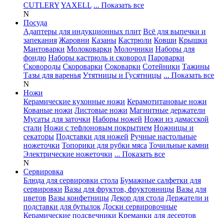
CUTLERY
YAXELL
... Показать все
N
Посуда
Адаптеры для индукционных плит
Всё для выпечки и
запекания
Жаровни
Казаны
Кастрюли
Ковши
Крышки
Мантоварки
Молоковарки
Молочники
Наборы для
фондю
Наборы кастрюль и сковород
Пароварки
Сковороды
Скороварки
Соковарки
Сотейники
Тажины
Тазы для варенья
Утятницы и Гусятницы
... Показать все
N
Ножи
Керамические кухонные ножи
Керамотитановые ножи
Кованые ножи
Листовые ножи
Магнитные держатели
Мусаты для заточки
Наборы ножей
Ножи из дамасской
стали
Ножи с тефлоновым покрытием
Ножницы и
секаторы
Подставки для ножей
Ручные настольные
ножеточки
Топорики для рубки мяса
Точильные камни
Электрические ножеточки
... Показать все
N
Сервировка
Блюда для сервировки стола
Бумажные салфетки для
сервировки
Вазы для фруктов, фруктовницы
Вазы для
цветов
Вазы конфетницы
Декор для стола
Держатели и
подставки для бутылок
Доски сервировочные
Керамические подсвечники
Креманки для десертов