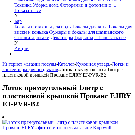
Техника
Уборка дома
Фоторамки и фотопанно
...
Показать все
N
Бар
Бокалы и стаканы для воды
Бокалы для вина
Бокалы для
виски и коньяка
Фужеры и бокалы для шампанского
Стопки и рюмки
Декантеры
Графины
... Показать все
N
Акции
Интернет магазин посуды
-
Каталог
-
Кухонная утварь
-
Лотки и
контейнеры для продуктов
-
Лоток прямоугольный 1литр с
пластиковой крышкой Прованс EJIRY EJ-PVR-B2
Лоток прямоугольный 1литр с
пластиковой крышкой Прованс EJIRY
EJ-PVR-B2