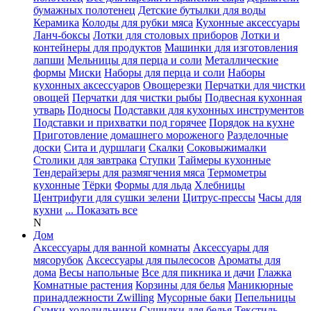
бумажных полотенец
Детские бутылки для воды
Керамика
Колоды для рубки мяса
Кухонные аксессуары
Ланч-боксы
Лотки для столовых приборов
Лотки и
контейнеры для продуктов
Машинки для изготовления
лапши
Мельницы для перца и соли
Металлические
формы
Миски
Наборы для перца и соли
Наборы
кухонных аксессуаров
Овощерезки
Перчатки для чистки
овощей
Перчатки для чистки рыбы
Подвесная кухонная
утварь
Подносы
Подставки для кухонных инструментов
Подставки и прихватки под горячее
Порядок на кухне
Приготовление домашнего мороженого
Разделочные
доски
Сита и дуршлаги
Скалки
Соковыжималки
Столики для завтрака
Ступки
Таймеры кухонные
Тендерайзеры для размягчения мяса
Термометры
кухонные
Тёрки
Формы для льда
Хлебницы
Центрифуги для сушки зелени
Цитрус-прессы
Часы для
кухни
... Показать все
N
Дом
Аксессуары для ванной комнаты
Аксессуары для
мясорубок
Аксессуары для пылесосов
Ароматы для
дома
Весы напольные
Все для пикника и дачи
Глажка
Комнатные растения
Корзины для белья
Маникюрные
принадлежности Zwilling
Мусорные баки
Пепельницы
Сумки-холодильники
Сушилки для белья
Текстиль