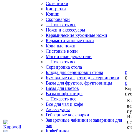
Сотейники
Кастрюли
Ковши
Скороварки
... Показать все
Ножи и аксессуары
Керамические кухонные ножи
Керамотитановые ножи
Кованые ножи
Листовые ножи
Магнитные держатели
... Показать все
Сервировка стола
Блюда для сервировки стола
0
Бумажные салфетки для сервировки
0
Вазы для фруктов, фруктовницы
0
Вазы для цветов
Ко
Вазы конфетницы
пус
... Показать все
К 
Все для чая и кофе
ва
Аксессуары
пу
Гейзерные кофеварки
Ис
Заварочные чайники и заварники для
не
чая
оч
Кофейники