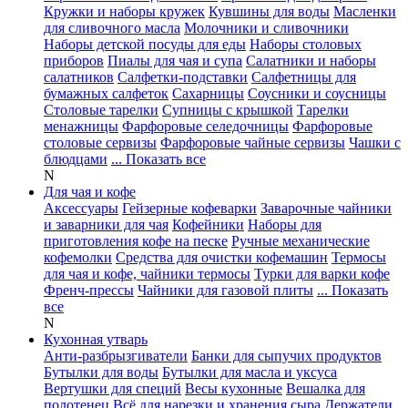
Кружки и наборы кружек
Кувшины для воды
Масленки
для сливочного масла
Молочники и сливочники
Наборы детской посуды для еды
Наборы столовых
приборов
Пиалы для чая и супа
Салатники и наборы
салатников
Салфетки-подставки
Салфетницы для
бумажных салфеток
Сахарницы
Соусники и соусницы
Столовые тарелки
Супницы с крышкой
Тарелки
менажницы
Фарфоровые селедочницы
Фарфоровые
столовые сервизы
Фарфоровые чайные сервизы
Чашки с
блюдцами
... Показать все
N
Для чая и кофе
Аксессуары
Гейзерные кофеварки
Заварочные чайники
и заварники для чая
Кофейники
Наборы для
приготовления кофе на песке
Ручные механические
кофемолки
Средства для очистки кофемашин
Термосы
для чая и кофе, чайники термосы
Турки для варки кофе
Френч-прессы
Чайники для газовой плиты
... Показать
все
N
Кухонная утварь
Анти-разбрызгиватели
Банки для сыпучих продуктов
Бутылки для воды
Бутылки для масла и уксуса
Вертушки для специй
Весы кухонные
Вешалка для
полотенец
Всё для нарезки и хранения сыра
Держатели