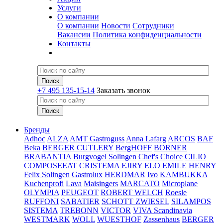
Услуги
О компании
О компании
Новости
Сотрудники
Вакансии
Политика конфиденциальности
Контакты
+7 495 135-15-14
Заказать звонок
Бренды
Adhoc
ALZA
AMT Gastroguss
Anna Lafarg
ARCOS
BAF
Beka
BERGER CUTLERY
BergHOFF
BORNER
BRABANTIA
Burgvogel Solingen
Chef's Choice
CILIO
COMPOSEEAT
CRISTEMA
EJIRY
ELO
EMILE HENRY
Felix Solingen
Gastrolux
HERDMAR
Ivo
KAMBUKKA
Kuchenprofi
Lava
Maisingers
MARCATO
Microplane
OLYMPIA
PEUGEOT
ROBERT WELCH
Roesle
RUFFONI
SABATIER
SCHOTT ZWIESEL
SILAMPOS
SISTEMA
TREBONN
VICTOR
VIVA Scandinavia
WESTMARK
WOLL
WUESTHOF
Zassenhaus
BERGER