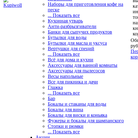
вы
Наборы для приготовления кофе на
ка
песке
и
... Показать все
то
Кухонная утварь
н
Анти-разбрызгиватели
кн
Банки для сыпучих продуктов
ко
Бутылки для воды
Общ
Бутылки для масла и уксуса
руб
Вертушки для специй
Пер
... Показать все
кор
Всё для дома и кухни
Аксессуары для ванной комнаты
Аксессуары для пылесосов
Весы напольные
Все для пикника и дачи
Глажка
... Показать все
Бар
Бокалы и стаканы для воды
Бокалы для вина
Бокалы для виски и коньяка
Фужеры и бокалы для шампанского
Стопки и рюмки
... Показать все
Акции