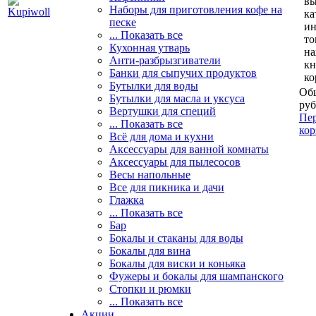
вы
Наборы для приготовления кофе на
ка
песке
и
... Показать все
то
Кухонная утварь
н
Анти-разбрызгиватели
кн
Банки для сыпучих продуктов
ко
Бутылки для воды
Общ
Бутылки для масла и уксуса
руб
Вертушки для специй
Пер
... Показать все
кор
Всё для дома и кухни
Аксессуары для ванной комнаты
Аксессуары для пылесосов
Весы напольные
Все для пикника и дачи
Глажка
... Показать все
Бар
Бокалы и стаканы для воды
Бокалы для вина
Бокалы для виски и коньяка
Фужеры и бокалы для шампанского
Стопки и рюмки
... Показать все
Акции