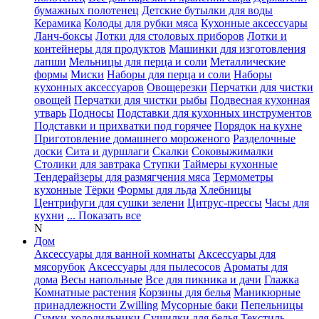
бумажных полотенец
Детские бутылки для воды
Керамика
Колоды для рубки мяса
Кухонные аксессуары
Ланч-боксы
Лотки для столовых приборов
Лотки и
контейнеры для продуктов
Машинки для изготовления
лапши
Мельницы для перца и соли
Металлические
формы
Миски
Наборы для перца и соли
Наборы
кухонных аксессуаров
Овощерезки
Перчатки для чистки
овощей
Перчатки для чистки рыбы
Подвесная кухонная
утварь
Подносы
Подставки для кухонных инструментов
Подставки и прихватки под горячее
Порядок на кухне
Приготовление домашнего мороженого
Разделочные
доски
Сита и дуршлаги
Скалки
Соковыжималки
Столики для завтрака
Ступки
Таймеры кухонные
Тендерайзеры для размягчения мяса
Термометры
кухонные
Тёрки
Формы для льда
Хлебницы
Центрифуги для сушки зелени
Цитрус-прессы
Часы для
кухни
... Показать все
N
Дом
Аксессуары для ванной комнаты
Аксессуары для
мясорубок
Аксессуары для пылесосов
Ароматы для
дома
Весы напольные
Все для пикника и дачи
Глажка
Комнатные растения
Корзины для белья
Маникюрные
принадлежности Zwilling
Мусорные баки
Пепельницы
Сумки-холодильники
Сушилки для белья
Текстиль