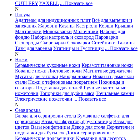
CUTLERY
YAXELL
... Показать все
N
Посуда
Адаптеры для индукционных плит
Всё для выпечки и
запекания
Жаровни
Казаны
Кастрюли
Ковши
Крышки
Мантоварки
Молоковарки
Молочники
Наборы для
фондю
Наборы кастрюль и сковород
Пароварки
Сковороды
Скороварки
Соковарки
Сотейники
Тажины
Тазы для варенья
Утятницы и Гусятницы
... Показать все
N
Ножи
Керамические кухонные ножи
Керамотитановые ножи
Кованые ножи
Листовые ножи
Магнитные держатели
Мусаты для заточки
Наборы ножей
Ножи из дамасской
стали
Ножи с тефлоновым покрытием
Ножницы и
секаторы
Подставки для ножей
Ручные настольные
ножеточки
Топорики для рубки мяса
Точильные камни
Электрические ножеточки
... Показать все
N
Сервировка
Блюда для сервировки стола
Бумажные салфетки для
сервировки
Вазы для фруктов, фруктовницы
Вазы для
цветов
Вазы конфетницы
Декор для стола
Держатели и
подставки для бутылок
Доски сервировочные
Керамические подсвечники
Креманки для десертов