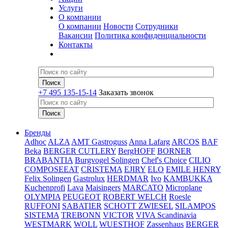
Услуги
О компании
О компании
Новости
Сотрудники
Вакансии
Политика конфиденциальности
Контакты
+7 495 135-15-14
Заказать звонок
Бренды
Adhoc
ALZA
AMT Gastroguss
Anna Lafarg
ARCOS
BAF
Beka
BERGER CUTLERY
BergHOFF
BORNER
BRABANTIA
Burgvogel Solingen
Chef's Choice
CILIO
COMPOSEEAT
CRISTEMA
EJIRY
ELO
EMILE HENRY
Felix Solingen
Gastrolux
HERDMAR
Ivo
KAMBUKKA
Kuchenprofi
Lava
Maisingers
MARCATO
Microplane
OLYMPIA
PEUGEOT
ROBERT WELCH
Roesle
RUFFONI
SABATIER
SCHOTT ZWIESEL
SILAMPOS
SISTEMA
TREBONN
VICTOR
VIVA Scandinavia
WESTMARK
WOLL
WUESTHOF
Zassenhaus
BERGER