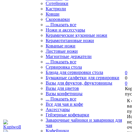
Сотейники
Кастрюли
Ковши
Скороварки
... Показать все
Ножи и аксессуары
Керамические кухонные ножи
Керамотитановые ножи
Кованые ножи
Листовые ножи
Магнитные держатели
... Показать все
Сервировка стола
Блюда для сервировки стола
0
Бумажные салфетки для сервировки
0
Вазы для фруктов, фруктовницы
0
Вазы для цветов
Ко
Вазы конфетницы
пус
... Показать все
К 
Все для чая и кофе
ва
Аксессуары
пу
Гейзерные кофеварки
Ис
Заварочные чайники и заварники для
не
чая
оч
Кофейники