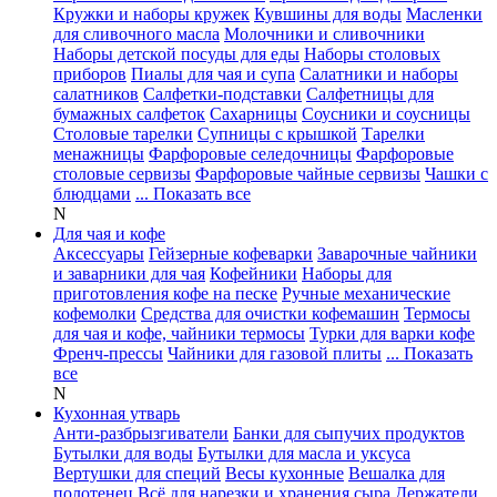
Кружки и наборы кружек
Кувшины для воды
Масленки
для сливочного масла
Молочники и сливочники
Наборы детской посуды для еды
Наборы столовых
приборов
Пиалы для чая и супа
Салатники и наборы
салатников
Салфетки-подставки
Салфетницы для
бумажных салфеток
Сахарницы
Соусники и соусницы
Столовые тарелки
Супницы с крышкой
Тарелки
менажницы
Фарфоровые селедочницы
Фарфоровые
столовые сервизы
Фарфоровые чайные сервизы
Чашки с
блюдцами
... Показать все
N
Для чая и кофе
Аксессуары
Гейзерные кофеварки
Заварочные чайники
и заварники для чая
Кофейники
Наборы для
приготовления кофе на песке
Ручные механические
кофемолки
Средства для очистки кофемашин
Термосы
для чая и кофе, чайники термосы
Турки для варки кофе
Френч-прессы
Чайники для газовой плиты
... Показать
все
N
Кухонная утварь
Анти-разбрызгиватели
Банки для сыпучих продуктов
Бутылки для воды
Бутылки для масла и уксуса
Вертушки для специй
Весы кухонные
Вешалка для
полотенец
Всё для нарезки и хранения сыра
Держатели