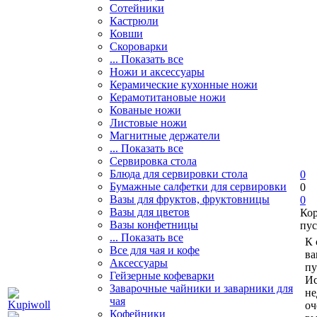
Сотейники
Кастрюли
Ковши
Скороварки
... Показать все
Ножи и аксессуары
Керамические кухонные ножи
Керамотитановые ножи
Кованые ножи
Листовые ножи
Магнитные держатели
... Показать все
Сервировка стола
Блюда для сервировки стола
0
Бумажные салфетки для сервировки
0
Вазы для фруктов, фруктовницы
0
Вазы для цветов
Ко
Вазы конфетницы
пус
... Показать все
К 
Все для чая и кофе
ва
Аксессуары
пу
Гейзерные кофеварки
Ис
Заварочные чайники и заварники для
не
чая
оч
Кофейники