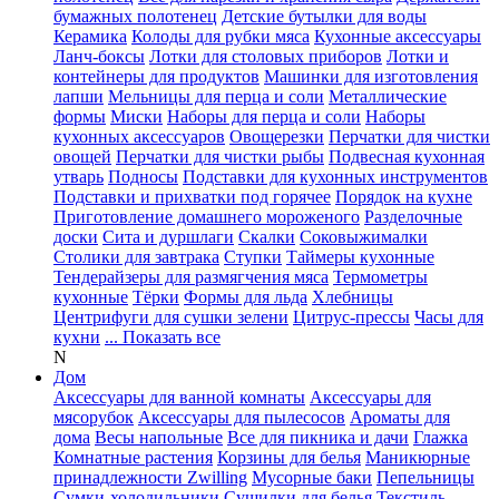
бумажных полотенец
Детские бутылки для воды
Керамика
Колоды для рубки мяса
Кухонные аксессуары
Ланч-боксы
Лотки для столовых приборов
Лотки и
контейнеры для продуктов
Машинки для изготовления
лапши
Мельницы для перца и соли
Металлические
формы
Миски
Наборы для перца и соли
Наборы
кухонных аксессуаров
Овощерезки
Перчатки для чистки
овощей
Перчатки для чистки рыбы
Подвесная кухонная
утварь
Подносы
Подставки для кухонных инструментов
Подставки и прихватки под горячее
Порядок на кухне
Приготовление домашнего мороженого
Разделочные
доски
Сита и дуршлаги
Скалки
Соковыжималки
Столики для завтрака
Ступки
Таймеры кухонные
Тендерайзеры для размягчения мяса
Термометры
кухонные
Тёрки
Формы для льда
Хлебницы
Центрифуги для сушки зелени
Цитрус-прессы
Часы для
кухни
... Показать все
N
Дом
Аксессуары для ванной комнаты
Аксессуары для
мясорубок
Аксессуары для пылесосов
Ароматы для
дома
Весы напольные
Все для пикника и дачи
Глажка
Комнатные растения
Корзины для белья
Маникюрные
принадлежности Zwilling
Мусорные баки
Пепельницы
Сумки-холодильники
Сушилки для белья
Текстиль