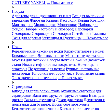
CUTLERY
YAXELL
... Показать все
N
Посуда
Адаптеры для индукционных плит
Всё для выпечки и
запекания
Жаровни
Казаны
Кастрюли
Ковши
Крышки
Мантоварки
Молоковарки
Молочники
Наборы для
фондю
Наборы кастрюль и сковород
Пароварки
Сковороды
Скороварки
Соковарки
Сотейники
Тажины
Тазы для варенья
Утятницы и Гусятницы
... Показать все
N
Ножи
Керамические кухонные ножи
Керамотитановые ножи
Кованые ножи
Листовые ножи
Магнитные держатели
Мусаты для заточки
Наборы ножей
Ножи из дамасской
стали
Ножи с тефлоновым покрытием
Ножницы и
секаторы
Подставки для ножей
Ручные настольные
ножеточки
Топорики для рубки мяса
Точильные камни
Электрические ножеточки
... Показать все
N
Сервировка
Блюда для сервировки стола
Бумажные салфетки для
сервировки
Вазы для фруктов, фруктовницы
Вазы для
цветов
Вазы конфетницы
Декор для стола
Держатели и
подставки для бутылок
Доски сервировочные
Керамические подсвечники
Креманки для десертов