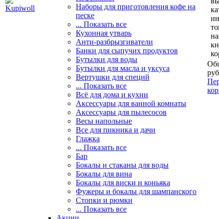
вы
Наборы для приготовления кофе на
ка
песке
и
... Показать все
то
Кухонная утварь
н
Анти-разбрызгиватели
кн
Банки для сыпучих продуктов
ко
Бутылки для воды
Общ
Бутылки для масла и уксуса
руб
Вертушки для специй
Пер
... Показать все
кор
Всё для дома и кухни
Аксессуары для ванной комнаты
Аксессуары для пылесосов
Весы напольные
Все для пикника и дачи
Глажка
... Показать все
Бар
Бокалы и стаканы для воды
Бокалы для вина
Бокалы для виски и коньяка
Фужеры и бокалы для шампанского
Стопки и рюмки
... Показать все
Акции