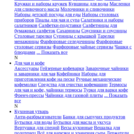
Кружки и наборы кружек
Кувшины для воды
Масленки
для сливочного масла
Молочники и сливочники
Наборы детской посуды для еды
Наборы столовых
приборов
Пиалы для чая и супа
Салатники и наборы
салатников
Салфетки-подставки
Салфетницы для
бумажных салфеток
Сахарницы
Соусники и соусницы
Столовые тарелки
Супницы с крышкой
Тарелки
менажницы
Фарфоровые селедочницы
Фарфоровые
столовые сервизы
Фарфоровые чайные сервизы
Чашки с
блюдцами
... Показать все
N
Для чая и кофе
Аксессуары
Гейзерные кофеварки
Заварочные чайники
и заварники для чая
Кофейники
Наборы для
приготовления кофе на песке
Ручные механические
кофемолки
Средства для очистки кофемашин
Термосы
для чая и кофе, чайники термосы
Турки для варки кофе
Френч-прессы
Чайники для газовой плиты
... Показать
все
N
Кухонная утварь
Анти-разбрызгиватели
Банки для сыпучих продуктов
Бутылки для воды
Бутылки для масла и уксуса
Вертушки для специй
Весы кухонные
Вешалка для
полотенец
Всё для нарезки и хранения сыра
Держатели