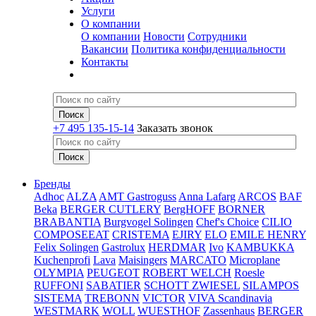
Услуги
О компании
О компании
Новости
Сотрудники
Вакансии
Политика конфиденциальности
Контакты
+7 495 135-15-14
Заказать звонок
Бренды
Adhoc
ALZA
AMT Gastroguss
Anna Lafarg
ARCOS
BAF
Beka
BERGER CUTLERY
BergHOFF
BORNER
BRABANTIA
Burgvogel Solingen
Chef's Choice
CILIO
COMPOSEEAT
CRISTEMA
EJIRY
ELO
EMILE HENRY
Felix Solingen
Gastrolux
HERDMAR
Ivo
KAMBUKKA
Kuchenprofi
Lava
Maisingers
MARCATO
Microplane
OLYMPIA
PEUGEOT
ROBERT WELCH
Roesle
RUFFONI
SABATIER
SCHOTT ZWIESEL
SILAMPOS
SISTEMA
TREBONN
VICTOR
VIVA Scandinavia
WESTMARK
WOLL
WUESTHOF
Zassenhaus
BERGER