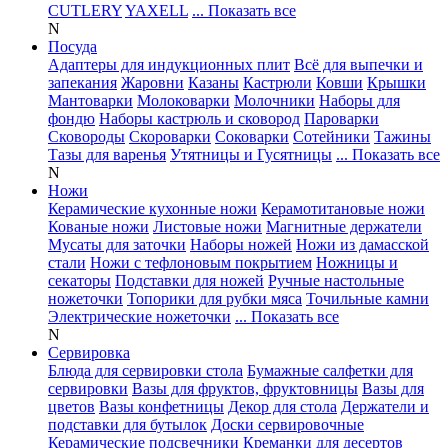
CUTLERY
YAXELL
... Показать все
N
Посуда
Адаптеры для индукционных плит
Всё для выпечки и
запекания
Жаровни
Казаны
Кастрюли
Ковши
Крышки
Мантоварки
Молоковарки
Молочники
Наборы для
фондю
Наборы кастрюль и сковород
Пароварки
Сковороды
Скороварки
Соковарки
Сотейники
Тажины
Тазы для варенья
Утятницы и Гусятницы
... Показать все
N
Ножи
Керамические кухонные ножи
Керамотитановые ножи
Кованые ножи
Листовые ножи
Магнитные держатели
Мусаты для заточки
Наборы ножей
Ножи из дамасской
стали
Ножи с тефлоновым покрытием
Ножницы и
секаторы
Подставки для ножей
Ручные настольные
ножеточки
Топорики для рубки мяса
Точильные камни
Электрические ножеточки
... Показать все
N
Сервировка
Блюда для сервировки стола
Бумажные салфетки для
сервировки
Вазы для фруктов, фруктовницы
Вазы для
цветов
Вазы конфетницы
Декор для стола
Держатели и
подставки для бутылок
Доски сервировочные
Керамические подсвечники
Креманки для десертов