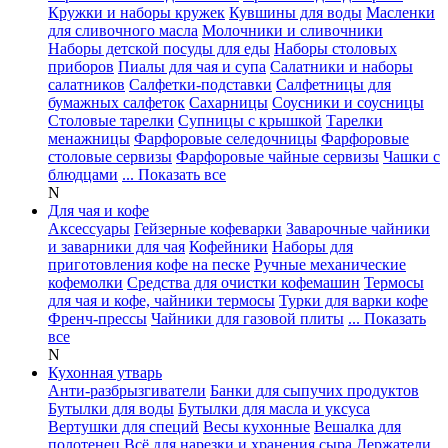
Кружки и наборы кружек
Кувшины для воды
Масленки
для сливочного масла
Молочники и сливочники
Наборы детской посуды для еды
Наборы столовых
приборов
Пиалы для чая и супа
Салатники и наборы
салатников
Салфетки-подставки
Салфетницы для
бумажных салфеток
Сахарницы
Соусники и соусницы
Столовые тарелки
Супницы с крышкой
Тарелки
менажницы
Фарфоровые селедочницы
Фарфоровые
столовые сервизы
Фарфоровые чайные сервизы
Чашки с
блюдцами
... Показать все
N
Для чая и кофе
Аксессуары
Гейзерные кофеварки
Заварочные чайники
и заварники для чая
Кофейники
Наборы для
приготовления кофе на песке
Ручные механические
кофемолки
Средства для очистки кофемашин
Термосы
для чая и кофе, чайники термосы
Турки для варки кофе
Френч-прессы
Чайники для газовой плиты
... Показать
все
N
Кухонная утварь
Анти-разбрызгиватели
Банки для сыпучих продуктов
Бутылки для воды
Бутылки для масла и уксуса
Вертушки для специй
Весы кухонные
Вешалка для
полотенец
Всё для нарезки и хранения сыра
Держатели