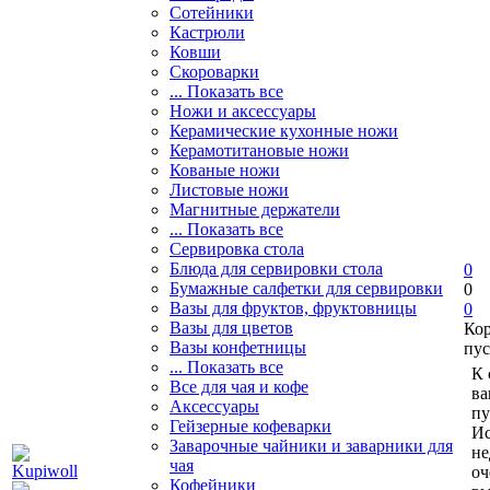
Сотейники
Кастрюли
Ковши
Скороварки
... Показать все
Ножи и аксессуары
Керамические кухонные ножи
Керамотитановые ножи
Кованые ножи
Листовые ножи
Магнитные держатели
... Показать все
Сервировка стола
Блюда для сервировки стола
0
Бумажные салфетки для сервировки
0
Вазы для фруктов, фруктовницы
0
Вазы для цветов
Ко
Вазы конфетницы
пус
... Показать все
К 
Все для чая и кофе
ва
Аксессуары
пу
Гейзерные кофеварки
Ис
Заварочные чайники и заварники для
не
чая
оч
Кофейники