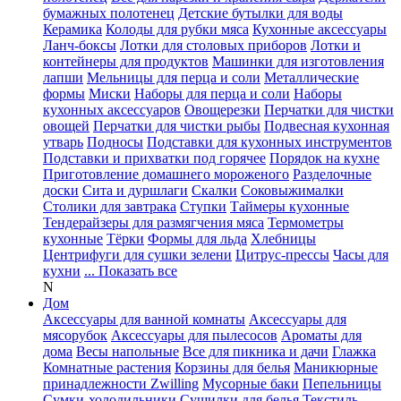
бумажных полотенец
Детские бутылки для воды
Керамика
Колоды для рубки мяса
Кухонные аксессуары
Ланч-боксы
Лотки для столовых приборов
Лотки и
контейнеры для продуктов
Машинки для изготовления
лапши
Мельницы для перца и соли
Металлические
формы
Миски
Наборы для перца и соли
Наборы
кухонных аксессуаров
Овощерезки
Перчатки для чистки
овощей
Перчатки для чистки рыбы
Подвесная кухонная
утварь
Подносы
Подставки для кухонных инструментов
Подставки и прихватки под горячее
Порядок на кухне
Приготовление домашнего мороженого
Разделочные
доски
Сита и дуршлаги
Скалки
Соковыжималки
Столики для завтрака
Ступки
Таймеры кухонные
Тендерайзеры для размягчения мяса
Термометры
кухонные
Тёрки
Формы для льда
Хлебницы
Центрифуги для сушки зелени
Цитрус-прессы
Часы для
кухни
... Показать все
N
Дом
Аксессуары для ванной комнаты
Аксессуары для
мясорубок
Аксессуары для пылесосов
Ароматы для
дома
Весы напольные
Все для пикника и дачи
Глажка
Комнатные растения
Корзины для белья
Маникюрные
принадлежности Zwilling
Мусорные баки
Пепельницы
Сумки-холодильники
Сушилки для белья
Текстиль