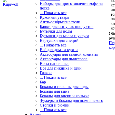
вы
Наборы для приготовления кофе на
ка
песке
и
... Показать все
то
Кухонная утварь
н
Анти-разбрызгиватели
кн
Банки для сыпучих продуктов
ко
Бутылки для воды
Общ
Бутылки для масла и уксуса
руб
Вертушки для специй
Пер
... Показать все
кор
Всё для дома и кухни
Аксессуары для ванной комнаты
Аксессуары для пылесосов
Весы напольные
Все для пикника и дачи
Глажка
... Показать все
Бар
Бокалы и стаканы для воды
Бокалы для вина
Бокалы для виски и коньяка
Фужеры и бокалы для шампанского
Стопки и рюмки
... Показать все
Акции