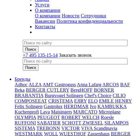
Услуги
О компании
О компании
Новости
Сотрудники
Вакансии
Политика конфиденциальности
Контакты
+7 495 135-15-14
Заказать звонок
Бренды
Adhoc
ALZA
AMT Gastroguss
Anna Lafarg
ARCOS
BAF
Beka
BERGER CUTLERY
BergHOFF
BORNER
BRABANTIA
Burgvogel Solingen
Chef's Choice
CILIO
COMPOSEEAT
CRISTEMA
EJIRY
ELO
EMILE HENRY
Felix Solingen
Gastrolux
HERDMAR
Ivo
KAMBUKKA
Kuchenprofi
Lava
Maisingers
MARCATO
Microplane
OLYMPIA
PEUGEOT
ROBERT WELCH
Roesle
RUFFONI
SABATIER
SCHOTT ZWIESEL
SILAMPOS
SISTEMA
TREBONN
VICTOR
VIVA Scandinavia
WESTMARK
WOLL
WUESTHOF
Zassenhaus
BERGER