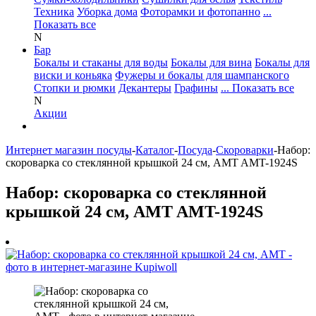
Техника
Уборка дома
Фоторамки и фотопанно
...
Показать все
N
Бар
Бокалы и стаканы для воды
Бокалы для вина
Бокалы для
виски и коньяка
Фужеры и бокалы для шампанского
Стопки и рюмки
Декантеры
Графины
... Показать все
N
Акции
Интернет магазин посуды
-
Каталог
-
Посуда
-
Скороварки
-
Набор:
скороварка со стеклянной крышкой 24 см, AMT AMT-1924S
Набор: скороварка со стеклянной
крышкой 24 см, AMT AMT-1924S