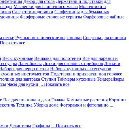
конфетницы
Декор для стола
Держатели и подставки для
я воды
Масленки для сливочного масла
Молочники и
ников
Салфетки-подставки
Салфетницы для бумажных
едочницы
Фарфоровые столовые сервизы
Фарфоровые чайные
а песке
Ручные механические кофемолки
Средства для очистки
. Показать все
й
Весы кухонные
Вешалка для полотенец
Всё для нарезки и
сессуары
Ланч-боксы
Лотки для столовых приборов
Лотки и
Наборы для перца и соли
Наборы кухонных аксессуаров
 кухонных инструментов
Подставки и прихватки под горячее
толики для завтрака
Ступки
Таймеры кухонные
Тендерайзеры
ссы
Часы для кухни
... Показать все
е
Все для пикника и дачи
Глажка
Комнатные растения
Корзины
екстиль
Техника
Уборка дома
Фоторамки и фотопанно
...
юмки
Декантеры
Графины
... Показать все