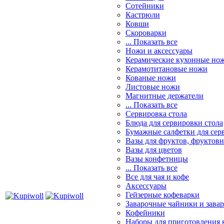
Сотейники
Кастрюли
Ковши
Скороварки
... Показать все
Ножи и аксессуары
Керамические кухонные но
Керамотитановые ножи
Кованые ножи
Листовые ножи
Магнитные держатели
... Показать все
Сервировка стола
Блюда для сервировки стола
Бумажные салфетки для сер
Вазы для фруктов, фруктов
Вазы для цветов
Вазы конфетницы
... Показать все
Все для чая и кофе
Аксессуары
Гейзерные кофеварки
Заварочные чайники и завар
Кофейники
Наборы для приготовления к