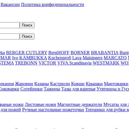
Вакансии
Политика конфиденциальности
eka
BERGER CUTLERY
BergHOFF
BORNER
BRABANTIA
Burg
DMAR
Ivo
KAMBUKKA
Kuchenprofi
Lava
Maisingers
MARCATO
STEMA
TREBONN
VICTOR
VIVA Scandinavia
WESTMARK
WO
пекания
Жаровни
Казаны
Кастрюли
Ковши
Крышки
Мантоварки
Соковарки
Сотейники
Тажины
Тазы для варенья
Утятницы и Гу
ваные ножи
Листовые ножи
Магнитные держатели
Мусаты для 
 для ножей
Ручные настольные ножеточки
Топорики для рубки 