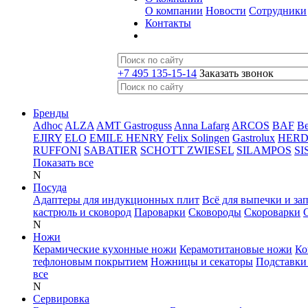
О компании
Новости
Сотрудники
Контакты
+7 495 135-15-14
Заказать звонок
Бренды
Adhoc
ALZA
AMT Gastroguss
Anna Lafarg
ARCOS
BAF
B
EJIRY
ELO
EMILE HENRY
Felix Solingen
Gastrolux
HER
RUFFONI
SABATIER
SCHOTT ZWIESEL
SILAMPOS
SI
Показать все
N
Посуда
Адаптеры для индукционных плит
Всё для выпечки и за
кастрюль и сковород
Пароварки
Сковороды
Скороварки
N
Ножи
Керамические кухонные ножи
Керамотитановые ножи
Ко
тефлоновым покрытием
Ножницы и секаторы
Подставки
все
N
Сервировка