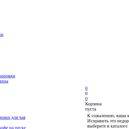
жи
вировки
ницы
0
0
0
Корзина
пуста
К сожалению, ваша к
ники для чая
Исправить это недор
выберите в каталоге
офе на песке