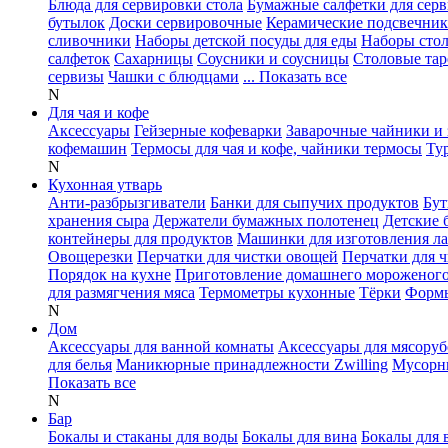
Блюда для сервировки стола
Бумажные салфетки для сер
бутылок
Доски сервировочные
Керамические подсвечни
сливочники
Наборы детской посуды для еды
Наборы сто
салфеток
Сахарницы
Соусники и соусницы
Столовые тар
сервизы
Чашки с блюдцами
... Показать все
N
Для чая и кофе
Аксессуары
Гейзерные кофеварки
Заварочные чайники и 
кофемашин
Термосы для чая и кофе, чайники термосы
Ту
N
Кухонная утварь
Анти-разбрызгиватели
Банки для сыпучих продуктов
Бут
хранения сыра
Держатели бумажных полотенец
Детские 
контейнеры для продуктов
Машинки для изготовления л
Овощерезки
Перчатки для чистки овощей
Перчатки для 
Порядок на кухне
Приготовление домашнего мороженог
для размягчения мяса
Термометры кухонные
Тёрки
Формы
N
Дом
Аксессуары для ванной комнаты
Аксессуары для мясоруб
для белья
Маникюрные принадлежности Zwilling
Мусорн
Показать все
N
Бар
Бокалы и стаканы для воды
Бокалы для вина
Бокалы для 