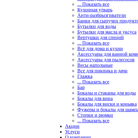
... Показать все
Кухонная утварь
Анти-разбрызгиватели
Банки для сыпучих продукт
Бутылки для воды
Бутылки для масла и уксуса
Вертушки для специй
... Показать все
Всё для дома и кухни
Аксессуары для ванной ком
Аксессуары для пылесосов
Весы напольные
Все для пикника и дачи
Глажка
... Показать все
Бар
Бокалы и стаканы для воды
Бокалы для вина
Бокалы для виски и коньяка
Фужеры и бокалы для шамп
Стопки и рюмки
... Показать все
Акции
Услуги
О компании