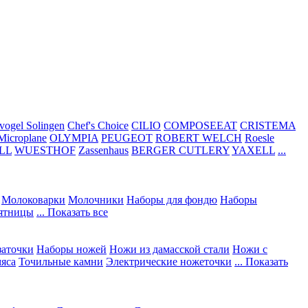
vogel Solingen
Chef's Choice
CILIO
COMPOSEEAT
CRISTEMA
Microplane
OLYMPIA
PEUGEOT
ROBERT WELCH
Roesle
LL
WUESTHOF
Zassenhaus
BERGER CUTLERY
YAXELL
...
Молоковарки
Молочники
Наборы для фондю
Наборы
сятницы
... Показать все
заточки
Наборы ножей
Ножи из дамасской стали
Ножи с
мяса
Точильные камни
Электрические ножеточки
... Показать