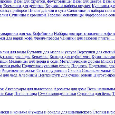
вировки
Вазы для фруктов, фруктовницы
Вазы для цветов
Вазы 
ки
Креманки для десертов
Кружки и наборы кружек
Кувшины дл
ловых приборов
Пиалы для чая и супа
Салатники и наборы салат
елки
Супницы с крышкой
Тарелки менажницы
Фарфоровые сел
заварники для чая
Кофейники
Наборы для приготовления кофе н
рки для варки кофе
Френч-прессы
Чайники для газовой плиты
..
ылки для воды
Бутылки для масла и уксуса
Вертушки для специ
бутылки для воды
Керамика
Колоды для рубки мяса
Кухонные ак
апши
Мельницы для перца и соли
Металлические формы
Миски
чистки рыбы
Подвесная кухонная утварь
Подносы
Подставки для
о
Разделочные доски
Сита и дуршлаги
Скалки
Соковыжималки
С
 для льда
Хлебницы
Центрифуги для сушки зелени
Цитрус-пре
ок
Аксессуары для пылесосов
Ароматы для дома
Весы напольны
ые баки
Пепельницы
Сумки-холодильники
Сушилки для белья
Т
виски и коньяка
Фужеры и бокалы для шампанского
Стопки и р