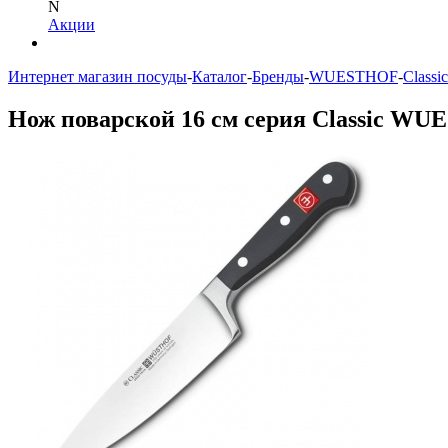
N
Акции
Интернет магазин посуды
-
Каталог
-
Бренды
-
WUESTHOF
-
Classic
Нож поварской 16 см серия Classic WU