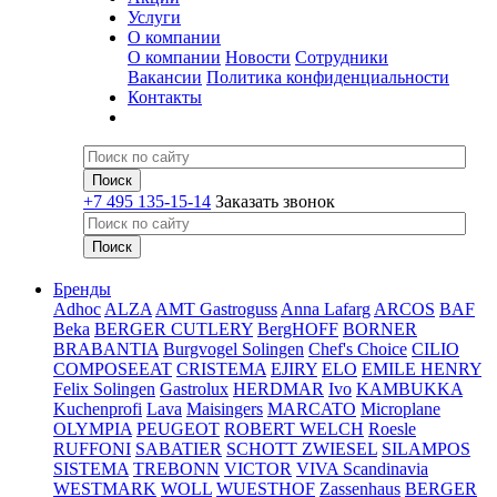
Услуги
О компании
О компании
Новости
Сотрудники
Вакансии
Политика конфиденциальности
Контакты
+7 495 135-15-14
Заказать звонок
Бренды
Adhoc
ALZA
AMT Gastroguss
Anna Lafarg
ARCOS
BAF
Beka
BERGER CUTLERY
BergHOFF
BORNER
BRABANTIA
Burgvogel Solingen
Chef's Choice
CILIO
COMPOSEEAT
CRISTEMA
EJIRY
ELO
EMILE HENRY
Felix Solingen
Gastrolux
HERDMAR
Ivo
KAMBUKKA
Kuchenprofi
Lava
Maisingers
MARCATO
Microplane
OLYMPIA
PEUGEOT
ROBERT WELCH
Roesle
RUFFONI
SABATIER
SCHOTT ZWIESEL
SILAMPOS
SISTEMA
TREBONN
VICTOR
VIVA Scandinavia
WESTMARK
WOLL
WUESTHOF
Zassenhaus
BERGER