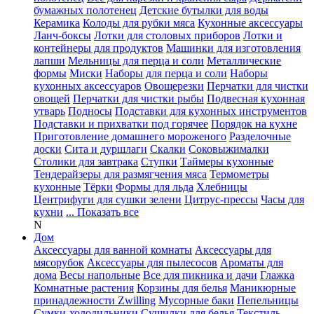
бумажных полотенец
Детские бутылки для воды
Керамика
Колоды для рубки мяса
Кухонные аксессуары
Ланч-боксы
Лотки для столовых приборов
Лотки и
контейнеры для продуктов
Машинки для изготовления
лапши
Мельницы для перца и соли
Металлические
формы
Миски
Наборы для перца и соли
Наборы
кухонных аксессуаров
Овощерезки
Перчатки для чистки
овощей
Перчатки для чистки рыбы
Подвесная кухонная
утварь
Подносы
Подставки для кухонных инструментов
Подставки и прихватки под горячее
Порядок на кухне
Приготовление домашнего мороженого
Разделочные
доски
Сита и дуршлаги
Скалки
Соковыжималки
Столики для завтрака
Ступки
Таймеры кухонные
Тендерайзеры для размягчения мяса
Термометры
кухонные
Тёрки
Формы для льда
Хлебницы
Центрифуги для сушки зелени
Цитрус-прессы
Часы для
кухни
... Показать все
N
Дом
Аксессуары для ванной комнаты
Аксессуары для
мясорубок
Аксессуары для пылесосов
Ароматы для
дома
Весы напольные
Все для пикника и дачи
Глажка
Комнатные растения
Корзины для белья
Маникюрные
принадлежности Zwilling
Мусорные баки
Пепельницы
Сумки-холодильники
Сушилки для белья
Текстиль