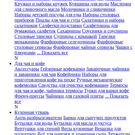
Кружки и наборы кружек
Кувшины для воды
Масленки
для сливочного масла
Молочники и сливочники
Наборы детской посуды для еды
Наборы столовых
приборов
Пиалы для чая и супа
Салатники и наборы
салатников
Салфетки-подставки
Салфетницы для
бумажных салфеток
Сахарницы
Соусники и соусницы
Столовые тарелки
Супницы с крышкой
Тарелки
менажницы
Фарфоровые селедочницы
Фарфоровые
столовые сервизы
Фарфоровые чайные сервизы
Чашки с
блюдцами
... Показать все
N
Для чая и кофе
Аксессуары
Гейзерные кофеварки
Заварочные чайники
и заварники для чая
Кофейники
Наборы для
приготовления кофе на песке
Ручные механические
кофемолки
Средства для очистки кофемашин
Термосы
для чая и кофе, чайники термосы
Турки для варки кофе
Френч-прессы
Чайники для газовой плиты
... Показать
все
N
Кухонная утварь
Анти-разбрызгиватели
Банки для сыпучих продуктов
Бутылки для воды
Бутылки для масла и уксуса
Вертушки для специй
Весы кухонные
Вешалка для
полотенец
Всё для нарезки и хранения сыра
Держатели