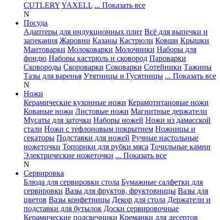
CUTLERY
YAXELL
... Показать все
N
Посуда
Адаптеры для индукционных плит
Всё для выпечки и
запекания
Жаровни
Казаны
Кастрюли
Ковши
Крышки
Мантоварки
Молоковарки
Молочники
Наборы для
фондю
Наборы кастрюль и сковород
Пароварки
Сковороды
Скороварки
Соковарки
Сотейники
Тажины
Тазы для варенья
Утятницы и Гусятницы
... Показать все
N
Ножи
Керамические кухонные ножи
Керамотитановые ножи
Кованые ножи
Листовые ножи
Магнитные держатели
Мусаты для заточки
Наборы ножей
Ножи из дамасской
стали
Ножи с тефлоновым покрытием
Ножницы и
секаторы
Подставки для ножей
Ручные настольные
ножеточки
Топорики для рубки мяса
Точильные камни
Электрические ножеточки
... Показать все
N
Сервировка
Блюда для сервировки стола
Бумажные салфетки для
сервировки
Вазы для фруктов, фруктовницы
Вазы для
цветов
Вазы конфетницы
Декор для стола
Держатели и
подставки для бутылок
Доски сервировочные
Керамические подсвечники
Креманки для десертов