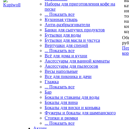
вы
Наборы для приготовления кофе на
ка
песке
и
... Показать все
то
Кухонная утварь
н
Анти-разбрызгиватели
кн
Банки для сыпучих продуктов
ко
Бутылки для воды
Общ
Бутылки для масла и уксуса
руб
Вертушки для специй
Пер
... Показать все
кор
Всё для дома и кухни
Аксессуары для ванной комнаты
Аксессуары для пылесосов
Весы напольные
Все для пикника и дачи
Глажка
... Показать все
Бар
Бокалы и стаканы для воды
Бокалы для вина
Бокалы для виски и коньяка
Фужеры и бокалы для шампанского
Стопки и рюмки
... Показать все
Акции