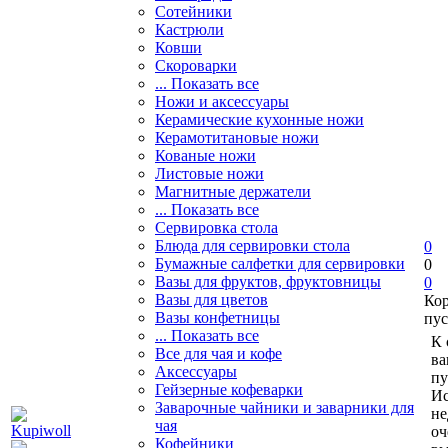
Сотейники
Кастрюли
Ковши
Скороварки
... Показать все
Ножи и аксессуары
Керамические кухонные ножи
Керамотитановые ножи
Кованые ножи
Листовые ножи
Магнитные держатели
... Показать все
Сервировка стола
Блюда для сервировки стола
0
Бумажные салфетки для сервировки
0
Вазы для фруктов, фруктовницы
0
Вазы для цветов
Ко
Вазы конфетницы
пус
... Показать все
К 
Все для чая и кофе
ва
Аксессуары
пу
Гейзерные кофеварки
Ис
Заварочные чайники и заварники для
не
чая
оч
Кофейники