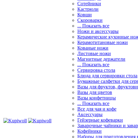
Сотейники
Кастрюли
Ковши
Скороварки
... Показать все
Ножи и аксессуары
Керамические кухонные но
Керамотитановые ножи
Кованые ножи
Листовые ножи
Магнитные держатели
... Показать все
Сервировка стола
Блюда для сервировки стола
Бумажные салфетки для сер
Вазы для фруктов, фруктов
Вазы для цветов
Вазы конфетницы
... Показать все
Все для чая и кофе
Аксессуары
Гейзерные кофеварки
Заварочные чайники и завар
Кофейники
Наборы для приготовления к