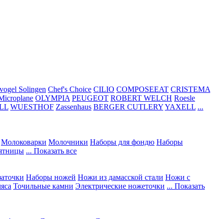
vogel Solingen
Chef's Choice
CILIO
COMPOSEEAT
CRISTEMA
Microplane
OLYMPIA
PEUGEOT
ROBERT WELCH
Roesle
LL
WUESTHOF
Zassenhaus
BERGER CUTLERY
YAXELL
...
Молоковарки
Молочники
Наборы для фондю
Наборы
сятницы
... Показать все
заточки
Наборы ножей
Ножи из дамасской стали
Ножи с
мяса
Точильные камни
Электрические ножеточки
... Показать