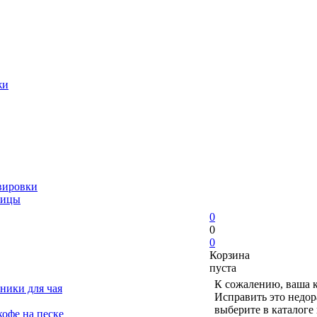
жи
вировки
ницы
0
0
0
Корзина
пуста
К сожалению, ваша к
ники для чая
Исправить это недор
выберите в каталоге
офе на песке