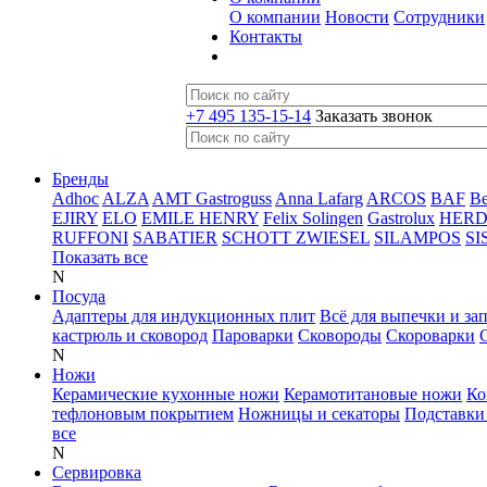
О компании
Новости
Сотрудники
Контакты
+7 495 135-15-14
Заказать звонок
Бренды
Adhoc
ALZA
AMT Gastroguss
Anna Lafarg
ARCOS
BAF
B
EJIRY
ELO
EMILE HENRY
Felix Solingen
Gastrolux
HER
RUFFONI
SABATIER
SCHOTT ZWIESEL
SILAMPOS
SI
Показать все
N
Посуда
Адаптеры для индукционных плит
Всё для выпечки и за
кастрюль и сковород
Пароварки
Сковороды
Скороварки
N
Ножи
Керамические кухонные ножи
Керамотитановые ножи
Ко
тефлоновым покрытием
Ножницы и секаторы
Подставки
все
N
Сервировка