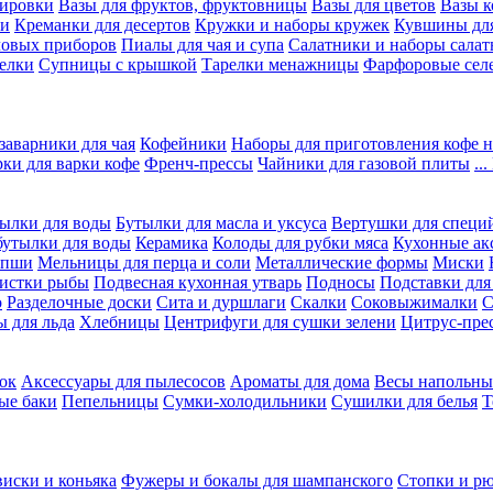
вировки
Вазы для фруктов, фруктовницы
Вазы для цветов
Вазы 
ки
Креманки для десертов
Кружки и наборы кружек
Кувшины дл
ловых приборов
Пиалы для чая и супа
Салатники и наборы салат
елки
Супницы с крышкой
Тарелки менажницы
Фарфоровые сел
заварники для чая
Кофейники
Наборы для приготовления кофе н
рки для варки кофе
Френч-прессы
Чайники для газовой плиты
..
ылки для воды
Бутылки для масла и уксуса
Вертушки для специ
бутылки для воды
Керамика
Колоды для рубки мяса
Кухонные ак
апши
Мельницы для перца и соли
Металлические формы
Миски
чистки рыбы
Подвесная кухонная утварь
Подносы
Подставки для
о
Разделочные доски
Сита и дуршлаги
Скалки
Соковыжималки
С
 для льда
Хлебницы
Центрифуги для сушки зелени
Цитрус-пре
ок
Аксессуары для пылесосов
Ароматы для дома
Весы напольны
ые баки
Пепельницы
Сумки-холодильники
Сушилки для белья
Т
виски и коньяка
Фужеры и бокалы для шампанского
Стопки и р