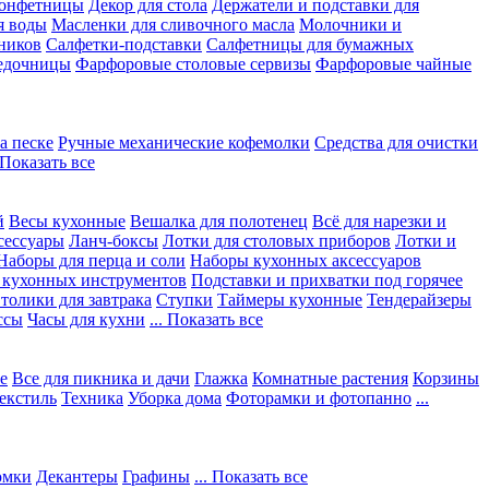
конфетницы
Декор для стола
Держатели и подставки для
я воды
Масленки для сливочного масла
Молочники и
ников
Салфетки-подставки
Салфетницы для бумажных
едочницы
Фарфоровые столовые сервизы
Фарфоровые чайные
а песке
Ручные механические кофемолки
Средства для очистки
. Показать все
й
Весы кухонные
Вешалка для полотенец
Всё для нарезки и
сессуары
Ланч-боксы
Лотки для столовых приборов
Лотки и
Наборы для перца и соли
Наборы кухонных аксессуаров
 кухонных инструментов
Подставки и прихватки под горячее
толики для завтрака
Ступки
Таймеры кухонные
Тендерайзеры
ссы
Часы для кухни
... Показать все
е
Все для пикника и дачи
Глажка
Комнатные растения
Корзины
екстиль
Техника
Уборка дома
Фоторамки и фотопанно
...
юмки
Декантеры
Графины
... Показать все