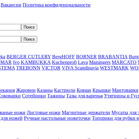
Вакансии
Политика конфиденциальности
eka
BERGER CUTLERY
BergHOFF
BORNER
BRABANTIA
Burg
DMAR
Ivo
KAMBUKKA
Kuchenprofi
Lava
Maisingers
MARCATO
STEMA
TREBONN
VICTOR
VIVA Scandinavia
WESTMARK
WO
пекания
Жаровни
Казаны
Кастрюли
Ковши
Крышки
Мантоварки
Соковарки
Сотейники
Тажины
Тазы для варенья
Утятницы и Гу
ваные ножи
Листовые ножи
Магнитные держатели
Мусаты для 
 для ножей
Ручные настольные ножеточки
Топорики для рубки 