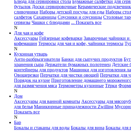
Блюда для сервировки стола
Бумажные салфетки для сер
бутылок
Доски сервировочные
Керамические подсвечни
сливочники
Наборы детской посуды для еды
Наборы сто
салфеток
Сахарницы
Соусники и соусницы
Столовые тар
сервизы
Чашки с блюдцами
... Показать все
N
Для чая и кофе
Аксессуары
Гейзерные кофеварки
Заварочные чайники и 
кофемашин
Термосы для чая и кофе, чайники термосы
Ту
N
Кухонная утварь
Анти-разбрызгиватели
Банки для сыпучих продуктов
Бут
хранения сыра
Держатели бумажных полотенец
Детские 
контейнеры для продуктов
Машинки для изготовления л
Овощерезки
Перчатки для чистки овощей
Перчатки для 
Порядок на кухне
Приготовление домашнего мороженог
для размягчения мяса
Термометры кухонные
Тёрки
Формы
N
Дом
Аксессуары для ванной комнаты
Аксессуары для мясоруб
для белья
Маникюрные принадлежности Zwilling
Мусорн
Показать все
N
Бар
Бокалы и стаканы для воды
Бокалы для вина
Бокалы для 