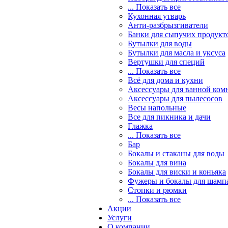
... Показать все
Кухонная утварь
Анти-разбрызгиватели
Банки для сыпучих продукт
Бутылки для воды
Бутылки для масла и уксуса
Вертушки для специй
... Показать все
Всё для дома и кухни
Аксессуары для ванной ком
Аксессуары для пылесосов
Весы напольные
Все для пикника и дачи
Глажка
... Показать все
Бар
Бокалы и стаканы для воды
Бокалы для вина
Бокалы для виски и коньяка
Фужеры и бокалы для шамп
Стопки и рюмки
... Показать все
Акции
Услуги
О компании