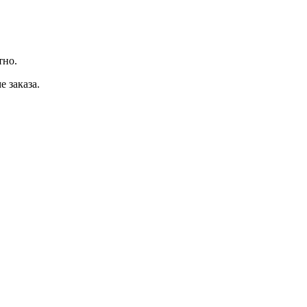
тно.
 заказа.