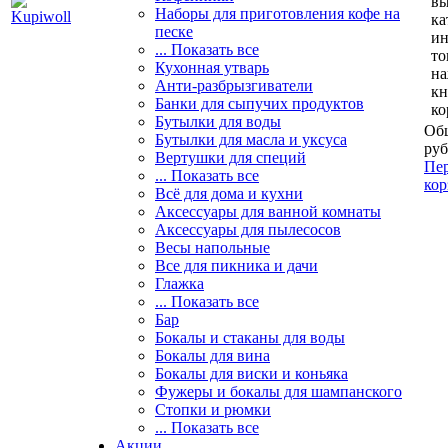
вы
Наборы для приготовления кофе на
ка
песке
и
... Показать все
то
Кухонная утварь
н
Анти-разбрызгиватели
кн
Банки для сыпучих продуктов
ко
Бутылки для воды
Общ
Бутылки для масла и уксуса
руб
Вертушки для специй
Пер
... Показать все
кор
Всё для дома и кухни
Аксессуары для ванной комнаты
Аксессуары для пылесосов
Весы напольные
Все для пикника и дачи
Глажка
... Показать все
Бар
Бокалы и стаканы для воды
Бокалы для вина
Бокалы для виски и коньяка
Фужеры и бокалы для шампанского
Стопки и рюмки
... Показать все
Акции