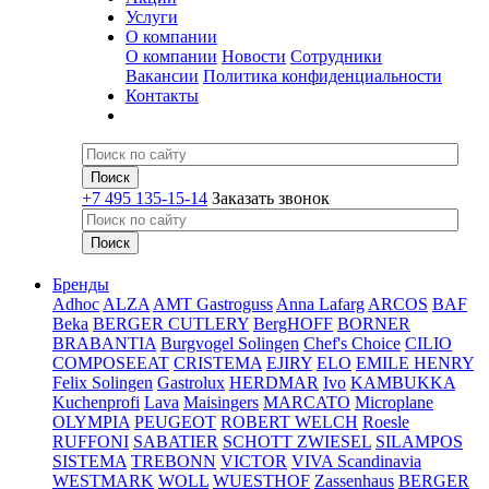
Услуги
О компании
О компании
Новости
Сотрудники
Вакансии
Политика конфиденциальности
Контакты
+7 495 135-15-14
Заказать звонок
Бренды
Adhoc
ALZA
AMT Gastroguss
Anna Lafarg
ARCOS
BAF
Beka
BERGER CUTLERY
BergHOFF
BORNER
BRABANTIA
Burgvogel Solingen
Chef's Choice
CILIO
COMPOSEEAT
CRISTEMA
EJIRY
ELO
EMILE HENRY
Felix Solingen
Gastrolux
HERDMAR
Ivo
KAMBUKKA
Kuchenprofi
Lava
Maisingers
MARCATO
Microplane
OLYMPIA
PEUGEOT
ROBERT WELCH
Roesle
RUFFONI
SABATIER
SCHOTT ZWIESEL
SILAMPOS
SISTEMA
TREBONN
VICTOR
VIVA Scandinavia
WESTMARK
WOLL
WUESTHOF
Zassenhaus
BERGER