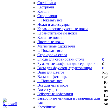
Сотейники
Кастрюли
Ковши
Скороварки
... Показать все
Ножи и аксессуары
Керамические кухонные ножи
Керамотитановые ножи
Кованые ножи
Листовые ножи
Магнитные держатели
... Показать все
Сервировка стола
Блюда для сервировки стола
0
Бумажные салфетки для сервировки
0
Вазы для фруктов, фруктовницы
0
Вазы для цветов
Ко
Вазы конфетницы
пус
... Показать все
К 
Все для чая и кофе
ва
Аксессуары
пу
Гейзерные кофеварки
Ис
Заварочные чайники и заварники для
не
чая
оч
Кофейники