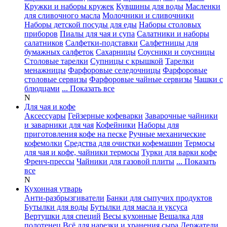
Кружки и наборы кружек
Кувшины для воды
Масленки
для сливочного масла
Молочники и сливочники
Наборы детской посуды для еды
Наборы столовых
приборов
Пиалы для чая и супа
Салатники и наборы
салатников
Салфетки-подставки
Салфетницы для
бумажных салфеток
Сахарницы
Соусники и соусницы
Столовые тарелки
Супницы с крышкой
Тарелки
менажницы
Фарфоровые селедочницы
Фарфоровые
столовые сервизы
Фарфоровые чайные сервизы
Чашки с
блюдцами
... Показать все
N
Для чая и кофе
Аксессуары
Гейзерные кофеварки
Заварочные чайники
и заварники для чая
Кофейники
Наборы для
приготовления кофе на песке
Ручные механические
кофемолки
Средства для очистки кофемашин
Термосы
для чая и кофе, чайники термосы
Турки для варки кофе
Френч-прессы
Чайники для газовой плиты
... Показать
все
N
Кухонная утварь
Анти-разбрызгиватели
Банки для сыпучих продуктов
Бутылки для воды
Бутылки для масла и уксуса
Вертушки для специй
Весы кухонные
Вешалка для
полотенец
Всё для нарезки и хранения сыра
Держатели