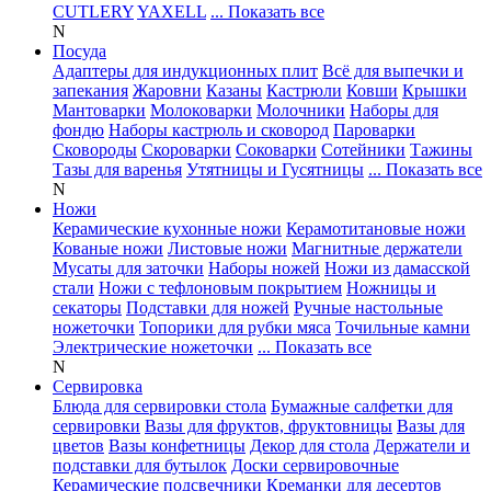
CUTLERY
YAXELL
... Показать все
N
Посуда
Адаптеры для индукционных плит
Всё для выпечки и
запекания
Жаровни
Казаны
Кастрюли
Ковши
Крышки
Мантоварки
Молоковарки
Молочники
Наборы для
фондю
Наборы кастрюль и сковород
Пароварки
Сковороды
Скороварки
Соковарки
Сотейники
Тажины
Тазы для варенья
Утятницы и Гусятницы
... Показать все
N
Ножи
Керамические кухонные ножи
Керамотитановые ножи
Кованые ножи
Листовые ножи
Магнитные держатели
Мусаты для заточки
Наборы ножей
Ножи из дамасской
стали
Ножи с тефлоновым покрытием
Ножницы и
секаторы
Подставки для ножей
Ручные настольные
ножеточки
Топорики для рубки мяса
Точильные камни
Электрические ножеточки
... Показать все
N
Сервировка
Блюда для сервировки стола
Бумажные салфетки для
сервировки
Вазы для фруктов, фруктовницы
Вазы для
цветов
Вазы конфетницы
Декор для стола
Держатели и
подставки для бутылок
Доски сервировочные
Керамические подсвечники
Креманки для десертов