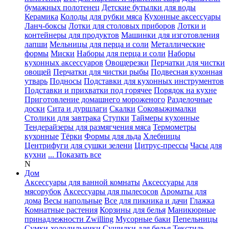
бумажных полотенец
Детские бутылки для воды
Керамика
Колоды для рубки мяса
Кухонные аксессуары
Ланч-боксы
Лотки для столовых приборов
Лотки и
контейнеры для продуктов
Машинки для изготовления
лапши
Мельницы для перца и соли
Металлические
формы
Миски
Наборы для перца и соли
Наборы
кухонных аксессуаров
Овощерезки
Перчатки для чистки
овощей
Перчатки для чистки рыбы
Подвесная кухонная
утварь
Подносы
Подставки для кухонных инструментов
Подставки и прихватки под горячее
Порядок на кухне
Приготовление домашнего мороженого
Разделочные
доски
Сита и дуршлаги
Скалки
Соковыжималки
Столики для завтрака
Ступки
Таймеры кухонные
Тендерайзеры для размягчения мяса
Термометры
кухонные
Тёрки
Формы для льда
Хлебницы
Центрифуги для сушки зелени
Цитрус-прессы
Часы для
кухни
... Показать все
N
Дом
Аксессуары для ванной комнаты
Аксессуары для
мясорубок
Аксессуары для пылесосов
Ароматы для
дома
Весы напольные
Все для пикника и дачи
Глажка
Комнатные растения
Корзины для белья
Маникюрные
принадлежности Zwilling
Мусорные баки
Пепельницы
Сумки-холодильники
Сушилки для белья
Текстиль