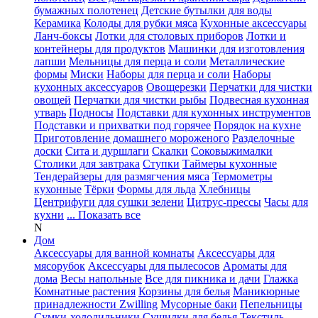
бумажных полотенец
Детские бутылки для воды
Керамика
Колоды для рубки мяса
Кухонные аксессуары
Ланч-боксы
Лотки для столовых приборов
Лотки и
контейнеры для продуктов
Машинки для изготовления
лапши
Мельницы для перца и соли
Металлические
формы
Миски
Наборы для перца и соли
Наборы
кухонных аксессуаров
Овощерезки
Перчатки для чистки
овощей
Перчатки для чистки рыбы
Подвесная кухонная
утварь
Подносы
Подставки для кухонных инструментов
Подставки и прихватки под горячее
Порядок на кухне
Приготовление домашнего мороженого
Разделочные
доски
Сита и дуршлаги
Скалки
Соковыжималки
Столики для завтрака
Ступки
Таймеры кухонные
Тендерайзеры для размягчения мяса
Термометры
кухонные
Тёрки
Формы для льда
Хлебницы
Центрифуги для сушки зелени
Цитрус-прессы
Часы для
кухни
... Показать все
N
Дом
Аксессуары для ванной комнаты
Аксессуары для
мясорубок
Аксессуары для пылесосов
Ароматы для
дома
Весы напольные
Все для пикника и дачи
Глажка
Комнатные растения
Корзины для белья
Маникюрные
принадлежности Zwilling
Мусорные баки
Пепельницы
Сумки-холодильники
Сушилки для белья
Текстиль