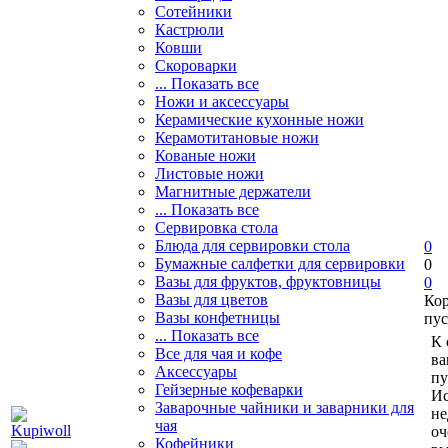
Сотейники
Кастрюли
Ковши
Скороварки
... Показать все
Ножи и аксессуары
Керамические кухонные ножи
Керамотитановые ножи
Кованые ножи
Листовые ножи
Магнитные держатели
... Показать все
Сервировка стола
Блюда для сервировки стола
0
Бумажные салфетки для сервировки
0
Вазы для фруктов, фруктовницы
0
Вазы для цветов
Ко
Вазы конфетницы
пус
... Показать все
К 
Все для чая и кофе
ва
Аксессуары
пу
Гейзерные кофеварки
Ис
Заварочные чайники и заварники для
не
чая
оч
Кофейники