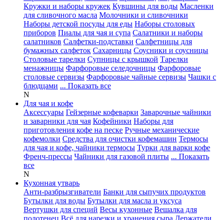
Кружки и наборы кружек
Кувшины для воды
Масленки
для сливочного масла
Молочники и сливочники
Наборы детской посуды для еды
Наборы столовых
приборов
Пиалы для чая и супа
Салатники и наборы
салатников
Салфетки-подставки
Салфетницы для
бумажных салфеток
Сахарницы
Соусники и соусницы
Столовые тарелки
Супницы с крышкой
Тарелки
менажницы
Фарфоровые селедочницы
Фарфоровые
столовые сервизы
Фарфоровые чайные сервизы
Чашки с
блюдцами
... Показать все
N
Для чая и кофе
Аксессуары
Гейзерные кофеварки
Заварочные чайники
и заварники для чая
Кофейники
Наборы для
приготовления кофе на песке
Ручные механические
кофемолки
Средства для очистки кофемашин
Термосы
для чая и кофе, чайники термосы
Турки для варки кофе
Френч-прессы
Чайники для газовой плиты
... Показать
все
N
Кухонная утварь
Анти-разбрызгиватели
Банки для сыпучих продуктов
Бутылки для воды
Бутылки для масла и уксуса
Вертушки для специй
Весы кухонные
Вешалка для
полотенец
Всё для нарезки и хранения сыра
Держатели