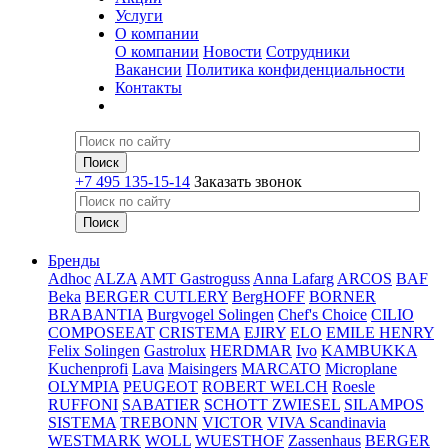
Услуги
О компании
О компании
Новости
Сотрудники
Вакансии
Политика конфиденциальности
Контакты
+7 495 135-15-14
Заказать звонок
Бренды
Adhoc
ALZA
AMT Gastroguss
Anna Lafarg
ARCOS
BAF
Beka
BERGER CUTLERY
BergHOFF
BORNER
BRABANTIA
Burgvogel Solingen
Chef's Choice
CILIO
COMPOSEEAT
CRISTEMA
EJIRY
ELO
EMILE HENRY
Felix Solingen
Gastrolux
HERDMAR
Ivo
KAMBUKKA
Kuchenprofi
Lava
Maisingers
MARCATO
Microplane
OLYMPIA
PEUGEOT
ROBERT WELCH
Roesle
RUFFONI
SABATIER
SCHOTT ZWIESEL
SILAMPOS
SISTEMA
TREBONN
VICTOR
VIVA Scandinavia
WESTMARK
WOLL
WUESTHOF
Zassenhaus
BERGER