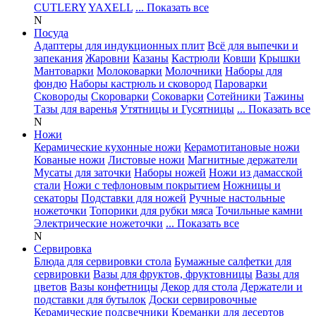
CUTLERY
YAXELL
... Показать все
N
Посуда
Адаптеры для индукционных плит
Всё для выпечки и
запекания
Жаровни
Казаны
Кастрюли
Ковши
Крышки
Мантоварки
Молоковарки
Молочники
Наборы для
фондю
Наборы кастрюль и сковород
Пароварки
Сковороды
Скороварки
Соковарки
Сотейники
Тажины
Тазы для варенья
Утятницы и Гусятницы
... Показать все
N
Ножи
Керамические кухонные ножи
Керамотитановые ножи
Кованые ножи
Листовые ножи
Магнитные держатели
Мусаты для заточки
Наборы ножей
Ножи из дамасской
стали
Ножи с тефлоновым покрытием
Ножницы и
секаторы
Подставки для ножей
Ручные настольные
ножеточки
Топорики для рубки мяса
Точильные камни
Электрические ножеточки
... Показать все
N
Сервировка
Блюда для сервировки стола
Бумажные салфетки для
сервировки
Вазы для фруктов, фруктовницы
Вазы для
цветов
Вазы конфетницы
Декор для стола
Держатели и
подставки для бутылок
Доски сервировочные
Керамические подсвечники
Креманки для десертов