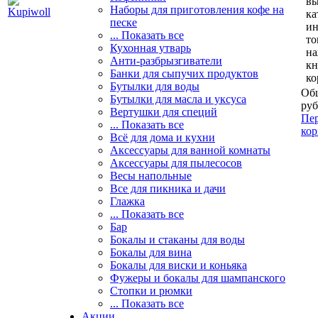
вы
Наборы для приготовления кофе на
ка
песке
и
... Показать все
то
Кухонная утварь
н
Анти-разбрызгиватели
кн
Банки для сыпучих продуктов
ко
Бутылки для воды
Общ
Бутылки для масла и уксуса
руб
Вертушки для специй
Пер
... Показать все
кор
Всё для дома и кухни
Аксессуары для ванной комнаты
Аксессуары для пылесосов
Весы напольные
Все для пикника и дачи
Глажка
... Показать все
Бар
Бокалы и стаканы для воды
Бокалы для вина
Бокалы для виски и коньяка
Фужеры и бокалы для шампанского
Стопки и рюмки
... Показать все
Акции