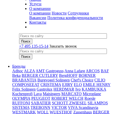
Услуги
О компании
О компании
Новости
Сотрудники
Вакансии
Политика конфиденциальности
Контакты
+7 495 135-15-14
Заказать звонок
Бренды
Adhoc
ALZA
AMT Gastroguss
Anna Lafarg
ARCOS
BAF
Beka
BERGER CUTLERY
BergHOFF
BORNER
BRABANTIA
Burgvogel Solingen
Chef's Choice
CILIO
COMPOSEEAT
CRISTEMA
EJIRY
ELO
EMILE HENRY
Felix Solingen
Gastrolux
HERDMAR
Ivo
KAMBUKKA
Kuchenprofi
Lava
Maisingers
MARCATO
Microplane
OLYMPIA
PEUGEOT
ROBERT WELCH
Roesle
RUFFONI
SABATIER
SCHOTT ZWIESEL
SILAMPOS
SISTEMA
TREBONN
VICTOR
VIVA Scandinavia
WESTMARK
WOLL
WUESTHOF
Zassenhaus
BERGER