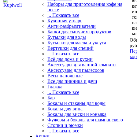
вы
Наборы для приготовления кофе на
ка
песке
и
... Показать все
то
Кухонная утварь
н
Анти-разбрызгиватели
кн
Банки для сыпучих продуктов
ко
Бутылки для воды
Общ
Бутылки для масла и уксуса
руб
Вертушки для специй
Пер
... Показать все
кор
Всё для дома и кухни
Аксессуары для ванной комнаты
Аксессуары для пылесосов
Весы напольные
Все для пикника и дачи
Глажка
... Показать все
Бар
Бокалы и стаканы для воды
Бокалы для вина
Бокалы для виски и коньяка
Фужеры и бокалы для шампанского
Стопки и рюмки
... Показать все
Акции