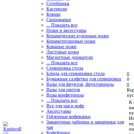
Сотейники
Кастрюли
Ковши
Скороварки
... Показать все
Ножи и аксессуары
Керамические кухонные ножи
Керамотитановые ножи
Кованые ножи
Листовые ножи
Магнитные держатели
... Показать все
Сервировка стола
Блюда для сервировки стола
0
Бумажные салфетки для сервировки
0
Вазы для фруктов, фруктовницы
0
Вазы для цветов
Ко
Вазы конфетницы
пус
... Показать все
К 
Все для чая и кофе
ва
Аксессуары
пу
Гейзерные кофеварки
Ис
Заварочные чайники и заварники для
не
чая
оч
Кофейники