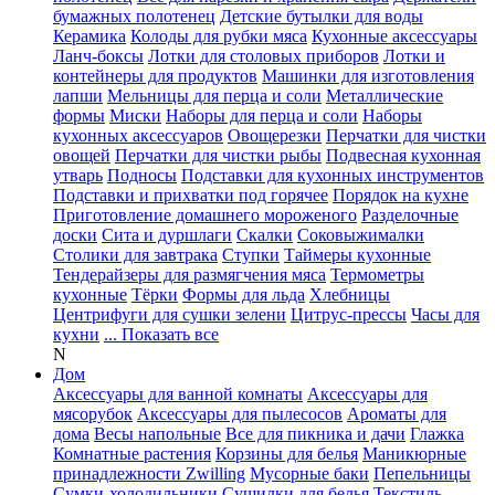
бумажных полотенец
Детские бутылки для воды
Керамика
Колоды для рубки мяса
Кухонные аксессуары
Ланч-боксы
Лотки для столовых приборов
Лотки и
контейнеры для продуктов
Машинки для изготовления
лапши
Мельницы для перца и соли
Металлические
формы
Миски
Наборы для перца и соли
Наборы
кухонных аксессуаров
Овощерезки
Перчатки для чистки
овощей
Перчатки для чистки рыбы
Подвесная кухонная
утварь
Подносы
Подставки для кухонных инструментов
Подставки и прихватки под горячее
Порядок на кухне
Приготовление домашнего мороженого
Разделочные
доски
Сита и дуршлаги
Скалки
Соковыжималки
Столики для завтрака
Ступки
Таймеры кухонные
Тендерайзеры для размягчения мяса
Термометры
кухонные
Тёрки
Формы для льда
Хлебницы
Центрифуги для сушки зелени
Цитрус-прессы
Часы для
кухни
... Показать все
N
Дом
Аксессуары для ванной комнаты
Аксессуары для
мясорубок
Аксессуары для пылесосов
Ароматы для
дома
Весы напольные
Все для пикника и дачи
Глажка
Комнатные растения
Корзины для белья
Маникюрные
принадлежности Zwilling
Мусорные баки
Пепельницы
Сумки-холодильники
Сушилки для белья
Текстиль