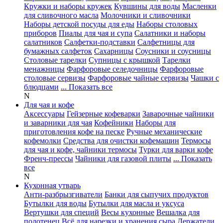
Кружки и наборы кружек
Кувшины для воды
Масленки
для сливочного масла
Молочники и сливочники
Наборы детской посуды для еды
Наборы столовых
приборов
Пиалы для чая и супа
Салатники и наборы
салатников
Салфетки-подставки
Салфетницы для
бумажных салфеток
Сахарницы
Соусники и соусницы
Столовые тарелки
Супницы с крышкой
Тарелки
менажницы
Фарфоровые селедочницы
Фарфоровые
столовые сервизы
Фарфоровые чайные сервизы
Чашки с
блюдцами
... Показать все
N
Для чая и кофе
Аксессуары
Гейзерные кофеварки
Заварочные чайники
и заварники для чая
Кофейники
Наборы для
приготовления кофе на песке
Ручные механические
кофемолки
Средства для очистки кофемашин
Термосы
для чая и кофе, чайники термосы
Турки для варки кофе
Френч-прессы
Чайники для газовой плиты
... Показать
все
N
Кухонная утварь
Анти-разбрызгиватели
Банки для сыпучих продуктов
Бутылки для воды
Бутылки для масла и уксуса
Вертушки для специй
Весы кухонные
Вешалка для
полотенец
Всё для нарезки и хранения сыра
Держатели