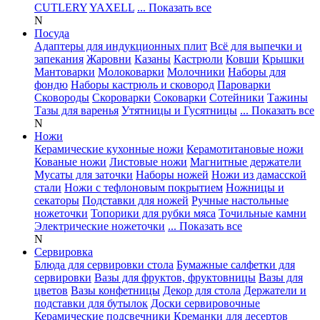
CUTLERY
YAXELL
... Показать все
N
Посуда
Адаптеры для индукционных плит
Всё для выпечки и
запекания
Жаровни
Казаны
Кастрюли
Ковши
Крышки
Мантоварки
Молоковарки
Молочники
Наборы для
фондю
Наборы кастрюль и сковород
Пароварки
Сковороды
Скороварки
Соковарки
Сотейники
Тажины
Тазы для варенья
Утятницы и Гусятницы
... Показать все
N
Ножи
Керамические кухонные ножи
Керамотитановые ножи
Кованые ножи
Листовые ножи
Магнитные держатели
Мусаты для заточки
Наборы ножей
Ножи из дамасской
стали
Ножи с тефлоновым покрытием
Ножницы и
секаторы
Подставки для ножей
Ручные настольные
ножеточки
Топорики для рубки мяса
Точильные камни
Электрические ножеточки
... Показать все
N
Сервировка
Блюда для сервировки стола
Бумажные салфетки для
сервировки
Вазы для фруктов, фруктовницы
Вазы для
цветов
Вазы конфетницы
Декор для стола
Держатели и
подставки для бутылок
Доски сервировочные
Керамические подсвечники
Креманки для десертов