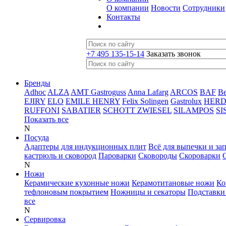
О компании
Новости
Сотрудники
Контакты
+7 495 135-15-14
Заказать звонок
Бренды
Adhoc
ALZA
AMT Gastroguss
Anna Lafarg
ARCOS
BAF
B
EJIRY
ELO
EMILE HENRY
Felix Solingen
Gastrolux
HER
RUFFONI
SABATIER
SCHOTT ZWIESEL
SILAMPOS
SI
Показать все
N
Посуда
Адаптеры для индукционных плит
Всё для выпечки и за
кастрюль и сковород
Пароварки
Сковороды
Скороварки
N
Ножи
Керамические кухонные ножи
Керамотитановые ножи
Ко
тефлоновым покрытием
Ножницы и секаторы
Подставки
все
N
Сервировка