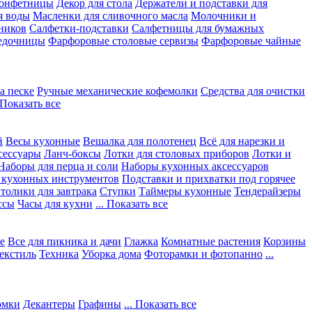
конфетницы
Декор для стола
Держатели и подставки для
я воды
Масленки для сливочного масла
Молочники и
ников
Салфетки-подставки
Салфетницы для бумажных
едочницы
Фарфоровые столовые сервизы
Фарфоровые чайные
а песке
Ручные механические кофемолки
Средства для очистки
. Показать все
й
Весы кухонные
Вешалка для полотенец
Всё для нарезки и
сессуары
Ланч-боксы
Лотки для столовых приборов
Лотки и
Наборы для перца и соли
Наборы кухонных аксессуаров
 кухонных инструментов
Подставки и прихватки под горячее
толики для завтрака
Ступки
Таймеры кухонные
Тендерайзеры
ссы
Часы для кухни
... Показать все
е
Все для пикника и дачи
Глажка
Комнатные растения
Корзины
екстиль
Техника
Уборка дома
Фоторамки и фотопанно
...
юмки
Декантеры
Графины
... Показать все