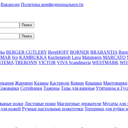
Вакансии
Политика конфиденциальности
eka
BERGER CUTLERY
BergHOFF
BORNER
BRABANTIA
Burg
DMAR
Ivo
KAMBUKKA
Kuchenprofi
Lava
Maisingers
MARCATO
STEMA
TREBONN
VICTOR
VIVA Scandinavia
WESTMARK
WO
пекания
Жаровни
Казаны
Кастрюли
Ковши
Крышки
Мантоварки
Соковарки
Сотейники
Тажины
Тазы для варенья
Утятницы и Гу
ваные ножи
Листовые ножи
Магнитные держатели
Мусаты для 
 для ножей
Ручные настольные ножеточки
Топорики для рубки 