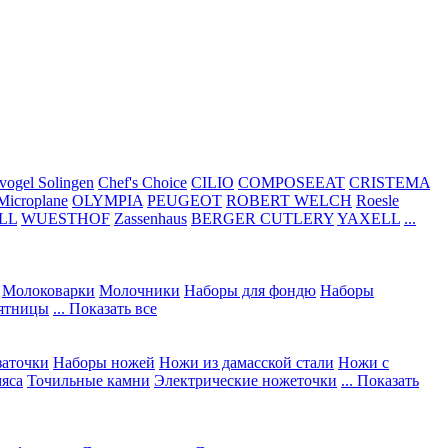
vogel Solingen
Chef's Choice
CILIO
COMPOSEEAT
CRISTEMA
Microplane
OLYMPIA
PEUGEOT
ROBERT WELCH
Roesle
LL
WUESTHOF
Zassenhaus
BERGER CUTLERY
YAXELL
...
Молоковарки
Молочники
Наборы для фондю
Наборы
сятницы
... Показать все
заточки
Наборы ножей
Ножи из дамасской стали
Ножи с
мяса
Точильные камни
Электрические ножеточки
... Показать