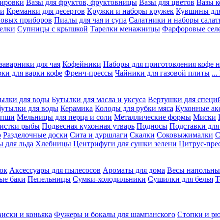
вировки
Вазы для фруктов, фруктовницы
Вазы для цветов
Вазы 
ки
Креманки для десертов
Кружки и наборы кружек
Кувшины дл
ловых приборов
Пиалы для чая и супа
Салатники и наборы салат
елки
Супницы с крышкой
Тарелки менажницы
Фарфоровые сел
заварники для чая
Кофейники
Наборы для приготовления кофе н
рки для варки кофе
Френч-прессы
Чайники для газовой плиты
..
ылки для воды
Бутылки для масла и уксуса
Вертушки для специ
бутылки для воды
Керамика
Колоды для рубки мяса
Кухонные ак
апши
Мельницы для перца и соли
Металлические формы
Миски
чистки рыбы
Подвесная кухонная утварь
Подносы
Подставки для
о
Разделочные доски
Сита и дуршлаги
Скалки
Соковыжималки
С
 для льда
Хлебницы
Центрифуги для сушки зелени
Цитрус-пре
ок
Аксессуары для пылесосов
Ароматы для дома
Весы напольны
ые баки
Пепельницы
Сумки-холодильники
Сушилки для белья
Т
виски и коньяка
Фужеры и бокалы для шампанского
Стопки и р