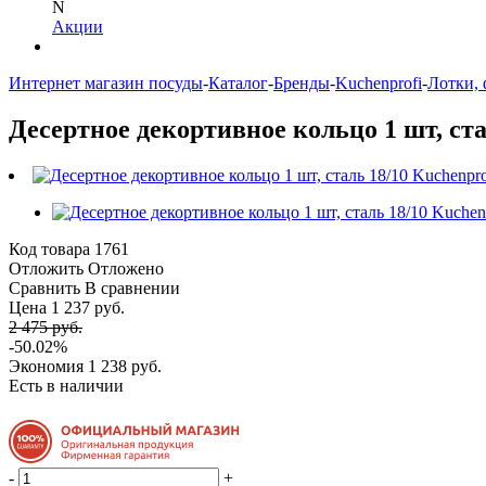
N
Акции
Интернет магазин посуды
-
Каталог
-
Бренды
-
Kuchenprofi
-
Лотки, 
Десертное декортивное кольцо 1 шт, стал
Код товара
1761
Отложить
Отложено
Сравнить
В сравнении
Цена 1 237 руб.
2 475 руб.
-50.02%
Экономия
1 238 руб.
Есть в наличии
-
+