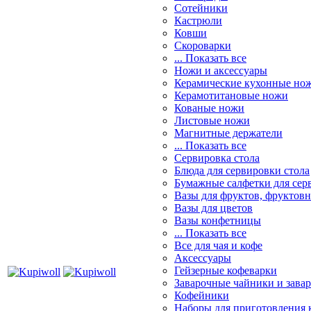
Сотейники
Кастрюли
Ковши
Скороварки
... Показать все
Ножи и аксессуары
Керамические кухонные но
Керамотитановые ножи
Кованые ножи
Листовые ножи
Магнитные держатели
... Показать все
Сервировка стола
Блюда для сервировки стола
Бумажные салфетки для сер
Вазы для фруктов, фруктов
Вазы для цветов
Вазы конфетницы
... Показать все
Все для чая и кофе
Аксессуары
Гейзерные кофеварки
Заварочные чайники и завар
Кофейники
Наборы для приготовления к