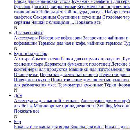
Блюда для сервировки стола
Бумажные салфетки для сер
бутылок
Доски сервировочные
Керамические подсвечни
сливочники
Наборы детской посуды для еды
Наборы сто
салфеток
Сахарницы
Соусники и соусницы
Столовые тар
сервизы
Чашки с блюдцами
... Показать все
N
Для чая и кофе
Аксессуары
Гейзерные кофеварки
Заварочные чайники и 
кофемашин
Термосы для чая и кофе, чайники термосы
Ту
N
Кухонная утварь
Анти-разбрызгиватели
Банки для сыпучих продуктов
Бут
хранения сыра
Держатели бумажных полотенец
Детские 
контейнеры для продуктов
Машинки для изготовления л
Овощерезки
Перчатки для чистки овощей
Перчатки для 
Порядок на кухне
Приготовление домашнего мороженог
для размягчения мяса
Термометры кухонные
Тёрки
Формы
N
Дом
Аксессуары для ванной комнаты
Аксессуары для мясоруб
для белья
Маникюрные принадлежности Zwilling
Мусорн
Показать все
N
Бар
Бокалы и стаканы для воды
Бокалы для вина
Бокалы для 