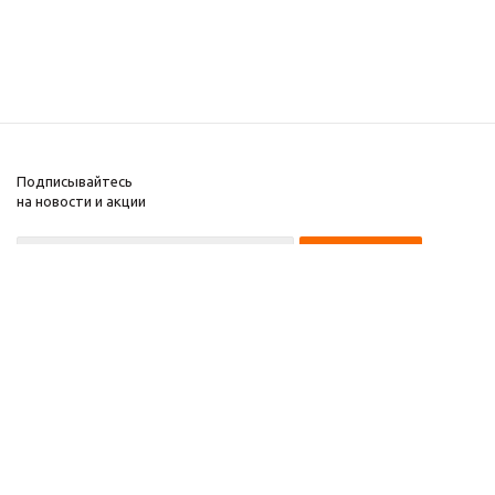
Подписывайтесь
на новости и акции
+7 495 135-15-14
2008-2025 Kupiwoll
Компания
Информация
Помощь