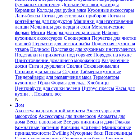
бумажных полотенец
Детские бутылки для воды
Керамика
Колоды для рубки мяса
Кухонные аксессуары
Ланч-боксы
Лотки для столовых приборов
Лотки и
контейнеры для продуктов
Машинки для изготовления
лапши
Мельницы для перца и соли
Металлические
формы
Миски
Наборы для перца и соли
Наборы
кухонных аксессуаров
Овощерезки
Перчатки для чистки
овощей
Перчатки для чистки рыбы
Подвесная кухонная
утварь
Подносы
Подставки для кухонных инструментов
Подставки и прихватки под горячее
Порядок на кухне
Приготовление домашнего мороженого
Разделочные
доски
Сита и дуршлаги
Скалки
Соковыжималки
Столики для завтрака
Ступки
Таймеры кухонные
Тендерайзеры для размягчения мяса
Термометры
кухонные
Тёрки
Формы для льда
Хлебницы
Центрифуги для сушки зелени
Цитрус-прессы
Часы для
кухни
... Показать все
N
Дом
Аксессуары для ванной комнаты
Аксессуары для
мясорубок
Аксессуары для пылесосов
Ароматы для
дома
Весы напольные
Все для пикника и дачи
Глажка
Комнатные растения
Корзины для белья
Маникюрные
принадлежности Zwilling
Мусорные баки
Пепельницы
Сумки-холодильники
Сушилки для белья
Текстиль