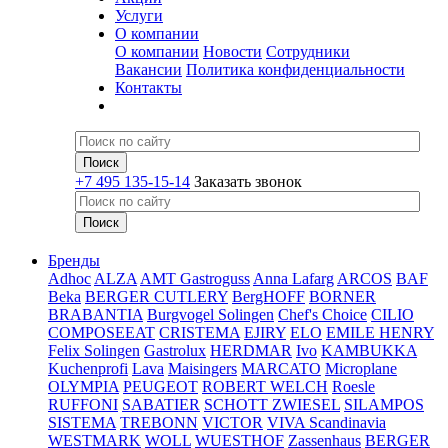
Услуги
О компании
О компании
Новости
Сотрудники
Вакансии
Политика конфиденциальности
Контакты
+7 495 135-15-14
Заказать звонок
Бренды
Adhoc
ALZA
AMT Gastroguss
Anna Lafarg
ARCOS
BAF
Beka
BERGER CUTLERY
BergHOFF
BORNER
BRABANTIA
Burgvogel Solingen
Chef's Choice
CILIO
COMPOSEEAT
CRISTEMA
EJIRY
ELO
EMILE HENRY
Felix Solingen
Gastrolux
HERDMAR
Ivo
KAMBUKKA
Kuchenprofi
Lava
Maisingers
MARCATO
Microplane
OLYMPIA
PEUGEOT
ROBERT WELCH
Roesle
RUFFONI
SABATIER
SCHOTT ZWIESEL
SILAMPOS
SISTEMA
TREBONN
VICTOR
VIVA Scandinavia
WESTMARK
WOLL
WUESTHOF
Zassenhaus
BERGER