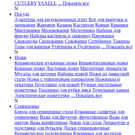
CUTLERY
YAXELL
... Показать все
N
Посуда
Адаптеры для индукционных плит
Всё для выпечки и
запекания
Жаровни
Казаны
Кастрюли
Ковши
Крышки
Мантоварки
Молоковарки
Молочники
Наборы для
фондю
Наборы кастрюль и сковород
Пароварки
Сковороды
Скороварки
Соковарки
Сотейники
Тажины
Тазы для варенья
Утятницы и Гусятницы
... Показать все
N
Ножи
Керамические кухонные ножи
Керамотитановые ножи
Кованые ножи
Листовые ножи
Магнитные держатели
Мусаты для заточки
Наборы ножей
Ножи из дамасской
стали
Ножи с тефлоновым покрытием
Ножницы и
секаторы
Подставки для ножей
Ручные настольные
ножеточки
Топорики для рубки мяса
Точильные камни
Электрические ножеточки
... Показать все
N
Сервировка
Блюда для сервировки стола
Бумажные салфетки для
сервировки
Вазы для фруктов, фруктовницы
Вазы для
цветов
Вазы конфетницы
Декор для стола
Держатели и
подставки для бутылок
Доски сервировочные
Керамические подсвечники
Креманки для десертов