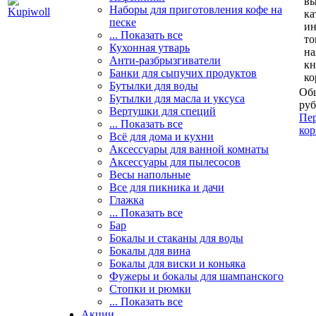
вы
Наборы для приготовления кофе на
ка
песке
и
... Показать все
то
Кухонная утварь
н
Анти-разбрызгиватели
кн
Банки для сыпучих продуктов
ко
Бутылки для воды
Общ
Бутылки для масла и уксуса
руб
Вертушки для специй
Пер
... Показать все
кор
Всё для дома и кухни
Аксессуары для ванной комнаты
Аксессуары для пылесосов
Весы напольные
Все для пикника и дачи
Глажка
... Показать все
Бар
Бокалы и стаканы для воды
Бокалы для вина
Бокалы для виски и коньяка
Фужеры и бокалы для шампанского
Стопки и рюмки
... Показать все
Акции