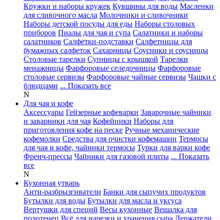
Кружки и наборы кружек
Кувшины для воды
Масленки
для сливочного масла
Молочники и сливочники
Наборы детской посуды для еды
Наборы столовых
приборов
Пиалы для чая и супа
Салатники и наборы
салатников
Салфетки-подставки
Салфетницы для
бумажных салфеток
Сахарницы
Соусники и соусницы
Столовые тарелки
Супницы с крышкой
Тарелки
менажницы
Фарфоровые селедочницы
Фарфоровые
столовые сервизы
Фарфоровые чайные сервизы
Чашки с
блюдцами
... Показать все
N
Для чая и кофе
Аксессуары
Гейзерные кофеварки
Заварочные чайники
и заварники для чая
Кофейники
Наборы для
приготовления кофе на песке
Ручные механические
кофемолки
Средства для очистки кофемашин
Термосы
для чая и кофе, чайники термосы
Турки для варки кофе
Френч-прессы
Чайники для газовой плиты
... Показать
все
N
Кухонная утварь
Анти-разбрызгиватели
Банки для сыпучих продуктов
Бутылки для воды
Бутылки для масла и уксуса
Вертушки для специй
Весы кухонные
Вешалка для
полотенец
Всё для нарезки и хранения сыра
Держатели