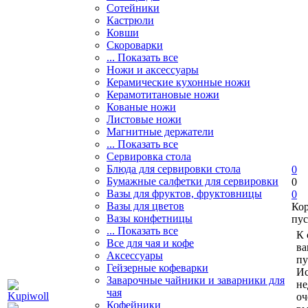
Сотейники
Кастрюли
Ковши
Скороварки
... Показать все
Ножи и аксессуары
Керамические кухонные ножи
Керамотитановые ножи
Кованые ножи
Листовые ножи
Магнитные держатели
... Показать все
Сервировка стола
Блюда для сервировки стола
0
Бумажные салфетки для сервировки
0
Вазы для фруктов, фруктовницы
0
Вазы для цветов
Ко
Вазы конфетницы
пус
... Показать все
К 
Все для чая и кофе
ва
Аксессуары
пу
Гейзерные кофеварки
Ис
Заварочные чайники и заварники для
не
чая
оч
Кофейники