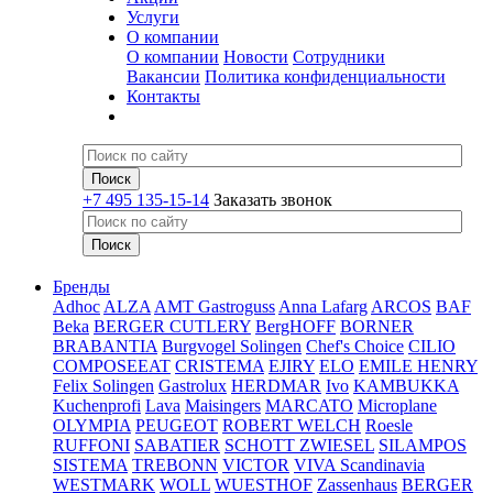
Услуги
О компании
О компании
Новости
Сотрудники
Вакансии
Политика конфиденциальности
Контакты
+7 495 135-15-14
Заказать звонок
Бренды
Adhoc
ALZA
AMT Gastroguss
Anna Lafarg
ARCOS
BAF
Beka
BERGER CUTLERY
BergHOFF
BORNER
BRABANTIA
Burgvogel Solingen
Chef's Choice
CILIO
COMPOSEEAT
CRISTEMA
EJIRY
ELO
EMILE HENRY
Felix Solingen
Gastrolux
HERDMAR
Ivo
KAMBUKKA
Kuchenprofi
Lava
Maisingers
MARCATO
Microplane
OLYMPIA
PEUGEOT
ROBERT WELCH
Roesle
RUFFONI
SABATIER
SCHOTT ZWIESEL
SILAMPOS
SISTEMA
TREBONN
VICTOR
VIVA Scandinavia
WESTMARK
WOLL
WUESTHOF
Zassenhaus
BERGER