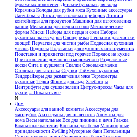
бумажных полотенец
Детские бутылки для воды
Керамика
Колоды для рубки мяса
Кухонные аксессуары
Ланч-боксы
Лотки для столовых приборов
Лотки и
контейнеры для продуктов
Машинки для изготовления
лапши
Мельницы для перца и соли
Металлические
формы
Миски
Наборы для перца и соли
Наборы
кухонных аксессуаров
Овощерезки
Перчатки для чистки
овощей
Перчатки для чистки рыбы
Подвесная кухонная
утварь
Подносы
Подставки для кухонных инструментов
Подставки и прихватки под горячее
Порядок на кухне
Приготовление домашнего мороженого
Разделочные
доски
Сита и дуршлаги
Скалки
Соковыжималки
Столики для завтрака
Ступки
Таймеры кухонные
Тендерайзеры для размягчения мяса
Термометры
кухонные
Тёрки
Формы для льда
Хлебницы
Центрифуги для сушки зелени
Цитрус-прессы
Часы для
кухни
... Показать все
N
Дом
Аксессуары для ванной комнаты
Аксессуары для
мясорубок
Аксессуары для пылесосов
Ароматы для
дома
Весы напольные
Все для пикника и дачи
Глажка
Комнатные растения
Корзины для белья
Маникюрные
принадлежности Zwilling
Мусорные баки
Пепельницы
Сумки-холодильники
Сушилки для белья
Текстиль