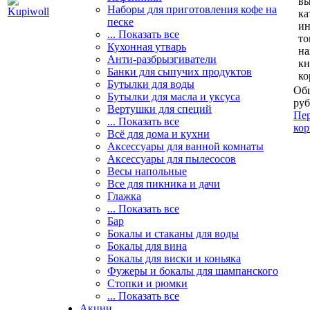
вы
Наборы для приготовления кофе на
ка
песке
и
... Показать все
то
Кухонная утварь
н
Анти-разбрызгиватели
кн
Банки для сыпучих продуктов
ко
Бутылки для воды
Общ
Бутылки для масла и уксуса
руб
Вертушки для специй
Пер
... Показать все
кор
Всё для дома и кухни
Аксессуары для ванной комнаты
Аксессуары для пылесосов
Весы напольные
Все для пикника и дачи
Глажка
... Показать все
Бар
Бокалы и стаканы для воды
Бокалы для вина
Бокалы для виски и коньяка
Фужеры и бокалы для шампанского
Стопки и рюмки
... Показать все
Акции