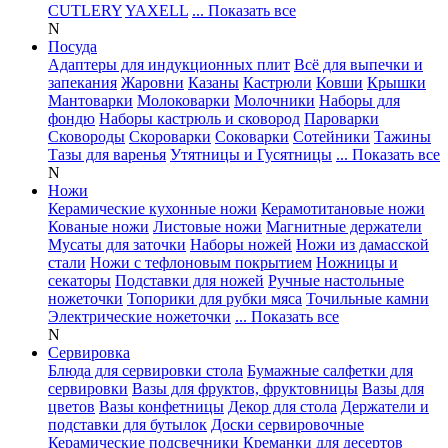
CUTLERY
YAXELL
... Показать все
N
Посуда
Адаптеры для индукционных плит
Всё для выпечки и
запекания
Жаровни
Казаны
Кастрюли
Ковши
Крышки
Мантоварки
Молоковарки
Молочники
Наборы для
фондю
Наборы кастрюль и сковород
Пароварки
Сковороды
Скороварки
Соковарки
Сотейники
Тажины
Тазы для варенья
Утятницы и Гусятницы
... Показать все
N
Ножи
Керамические кухонные ножи
Керамотитановые ножи
Кованые ножи
Листовые ножи
Магнитные держатели
Мусаты для заточки
Наборы ножей
Ножи из дамасской
стали
Ножи с тефлоновым покрытием
Ножницы и
секаторы
Подставки для ножей
Ручные настольные
ножеточки
Топорики для рубки мяса
Точильные камни
Электрические ножеточки
... Показать все
N
Сервировка
Блюда для сервировки стола
Бумажные салфетки для
сервировки
Вазы для фруктов, фруктовницы
Вазы для
цветов
Вазы конфетницы
Декор для стола
Держатели и
подставки для бутылок
Доски сервировочные
Керамические подсвечники
Креманки для десертов