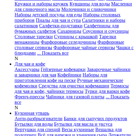
Кружки и наборы кружек
Кувшины для воды
Масленки
для сливочного масла
Молочники и сливочники
Наборы детской посуды для еды
Наборы столовых
приборов
Пиалы для чая и супа
Салатники и наборы
салатников
Салфетки-подставки
Салфетницы для
бумажных салфеток
Сахарницы
Соусники и соусницы
Столовые тарелки
Супницы с крышкой
Тарелки
менажницы
Фарфоровые селедочницы
Фарфоровые
столовые сервизы
Фарфоровые чайные сервизы
Чашки с
блюдцами
... Показать все
N
Для чая и кофе
Аксессуары
Гейзерные кофеварки
Заварочные чайники
и заварники для чая
Кофейники
Наборы для
приготовления кофе на песке
Ручные механические
кофемолки
Средства для очистки кофемашин
Термосы
для чая и кофе, чайники термосы
Турки для варки кофе
Френч-прессы
Чайники для газовой плиты
... Показать
все
N
Кухонная утварь
Анти-разбрызгиватели
Банки для сыпучих продуктов
Бутылки для воды
Бутылки для масла и уксуса
Вертушки для специй
Весы кухонные
Вешалка для
полотенец
Всё для нарезки и хранения сыра
Держатели