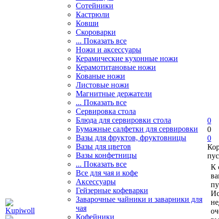
Сотейники
Кастрюли
Ковши
Скороварки
... Показать все
Ножи и аксессуары
Керамические кухонные ножи
Керамотитановые ножи
Кованые ножи
Листовые ножи
Магнитные держатели
... Показать все
Сервировка стола
Блюда для сервировки стола
0
Бумажные салфетки для сервировки
0
Вазы для фруктов, фруктовницы
0
Вазы для цветов
Ко
Вазы конфетницы
пус
... Показать все
К 
Все для чая и кофе
ва
Аксессуары
пу
Гейзерные кофеварки
Ис
Заварочные чайники и заварники для
не
чая
оч
Кофейники