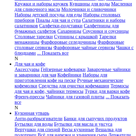
Кружки и наборы кружек
Кувшины для воды
Масленки
для сливочного масла
Молочники и сливочники
Наборы детской посуды для еды
Наборы столовых
приборов
Пиалы для чая и супа
Салатники и наборы
салатников
Салфетки-подставки
Салфетницы для
бумажных салфеток
Сахарницы
Соусники и соусницы
Столовые тарелки
Супницы с крышкой
Тарелки
менажницы
Фарфоровые селедочницы
Фарфоровые
столовые сервизы
Фарфоровые чайные сервизы
Чашки с
блюдцами
... Показать все
N
Для чая и кофе
Аксессуары
Гейзерные кофеварки
Заварочные чайники
и заварники для чая
Кофейники
Наборы для
приготовления кофе на песке
Ручные механические
кофемолки
Средства для очистки кофемашин
Термосы
для чая и кофе, чайники термосы
Турки для варки кофе
Френч-прессы
Чайники для газовой плиты
... Показать
все
N
Кухонная утварь
Анти-разбрызгиватели
Банки для сыпучих продуктов
Бутылки для воды
Бутылки для масла и уксуса
Вертушки для специй
Весы кухонные
Вешалка для
полотенец
Всё для нарезки и хранения сыра
Держатели