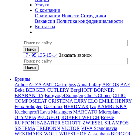
Услуги
О компании
О компании
Новости
Сотрудники
Вакансии
Политика конфиденциальности
Контакты
+7 495 135-15-14
Заказать звонок
Бренды
Adhoc
ALZA
AMT Gastroguss
Anna Lafarg
ARCOS
BAF
Beka
BERGER CUTLERY
BergHOFF
BORNER
BRABANTIA
Burgvogel Solingen
Chef's Choice
CILIO
COMPOSEEAT
CRISTEMA
EJIRY
ELO
EMILE HENRY
Felix Solingen
Gastrolux
HERDMAR
Ivo
KAMBUKKA
Kuchenprofi
Lava
Maisingers
MARCATO
Microplane
OLYMPIA
PEUGEOT
ROBERT WELCH
Roesle
RUFFONI
SABATIER
SCHOTT ZWIESEL
SILAMPOS
SISTEMA
TREBONN
VICTOR
VIVA Scandinavia
WESTMARK
WOLL
WUESTHOF
Zassenhaus
BERGER