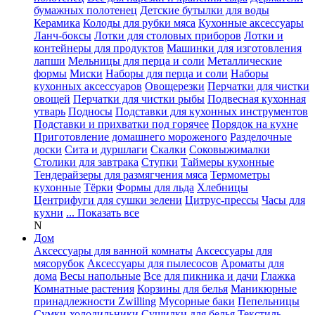
бумажных полотенец
Детские бутылки для воды
Керамика
Колоды для рубки мяса
Кухонные аксессуары
Ланч-боксы
Лотки для столовых приборов
Лотки и
контейнеры для продуктов
Машинки для изготовления
лапши
Мельницы для перца и соли
Металлические
формы
Миски
Наборы для перца и соли
Наборы
кухонных аксессуаров
Овощерезки
Перчатки для чистки
овощей
Перчатки для чистки рыбы
Подвесная кухонная
утварь
Подносы
Подставки для кухонных инструментов
Подставки и прихватки под горячее
Порядок на кухне
Приготовление домашнего мороженого
Разделочные
доски
Сита и дуршлаги
Скалки
Соковыжималки
Столики для завтрака
Ступки
Таймеры кухонные
Тендерайзеры для размягчения мяса
Термометры
кухонные
Тёрки
Формы для льда
Хлебницы
Центрифуги для сушки зелени
Цитрус-прессы
Часы для
кухни
... Показать все
N
Дом
Аксессуары для ванной комнаты
Аксессуары для
мясорубок
Аксессуары для пылесосов
Ароматы для
дома
Весы напольные
Все для пикника и дачи
Глажка
Комнатные растения
Корзины для белья
Маникюрные
принадлежности Zwilling
Мусорные баки
Пепельницы
Сумки-холодильники
Сушилки для белья
Текстиль