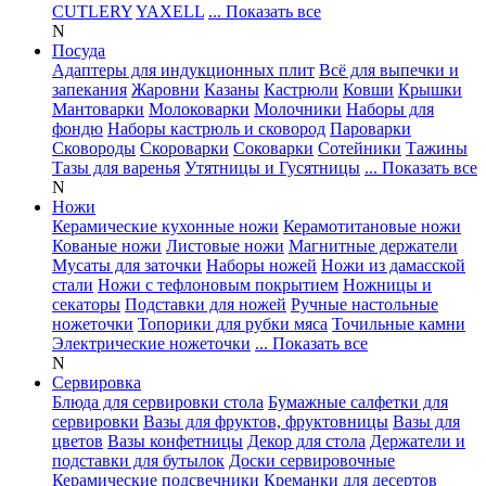
CUTLERY
YAXELL
... Показать все
N
Посуда
Адаптеры для индукционных плит
Всё для выпечки и
запекания
Жаровни
Казаны
Кастрюли
Ковши
Крышки
Мантоварки
Молоковарки
Молочники
Наборы для
фондю
Наборы кастрюль и сковород
Пароварки
Сковороды
Скороварки
Соковарки
Сотейники
Тажины
Тазы для варенья
Утятницы и Гусятницы
... Показать все
N
Ножи
Керамические кухонные ножи
Керамотитановые ножи
Кованые ножи
Листовые ножи
Магнитные держатели
Мусаты для заточки
Наборы ножей
Ножи из дамасской
стали
Ножи с тефлоновым покрытием
Ножницы и
секаторы
Подставки для ножей
Ручные настольные
ножеточки
Топорики для рубки мяса
Точильные камни
Электрические ножеточки
... Показать все
N
Сервировка
Блюда для сервировки стола
Бумажные салфетки для
сервировки
Вазы для фруктов, фруктовницы
Вазы для
цветов
Вазы конфетницы
Декор для стола
Держатели и
подставки для бутылок
Доски сервировочные
Керамические подсвечники
Креманки для десертов