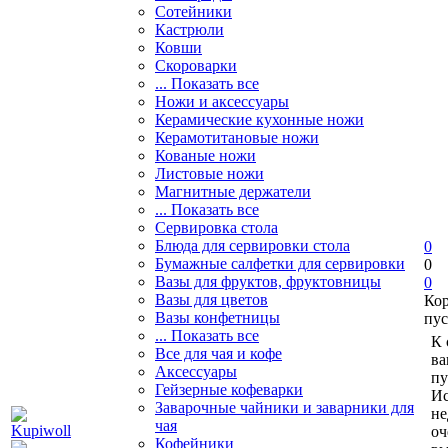
Сотейники
Кастрюли
Ковши
Скороварки
... Показать все
Ножи и аксессуары
Керамические кухонные ножи
Керамотитановые ножи
Кованые ножи
Листовые ножи
Магнитные держатели
... Показать все
Сервировка стола
Блюда для сервировки стола
0
Бумажные салфетки для сервировки
0
Вазы для фруктов, фруктовницы
0
Вазы для цветов
Ко
Вазы конфетницы
пус
... Показать все
К 
Все для чая и кофе
ва
Аксессуары
пу
Гейзерные кофеварки
Ис
Заварочные чайники и заварники для
не
чая
оч
Кофейники