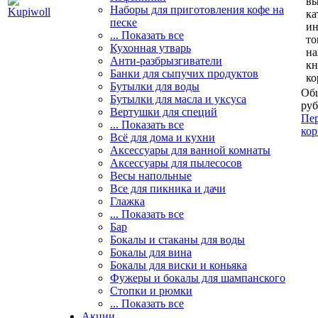
вы
Наборы для приготовления кофе на
ка
песке
и
... Показать все
то
Кухонная утварь
н
Анти-разбрызгиватели
кн
Банки для сыпучих продуктов
ко
Бутылки для воды
Общ
Бутылки для масла и уксуса
руб
Вертушки для специй
Пер
... Показать все
кор
Всё для дома и кухни
Аксессуары для ванной комнаты
Аксессуары для пылесосов
Весы напольные
Все для пикника и дачи
Глажка
... Показать все
Бар
Бокалы и стаканы для воды
Бокалы для вина
Бокалы для виски и коньяка
Фужеры и бокалы для шампанского
Стопки и рюмки
... Показать все
Акции