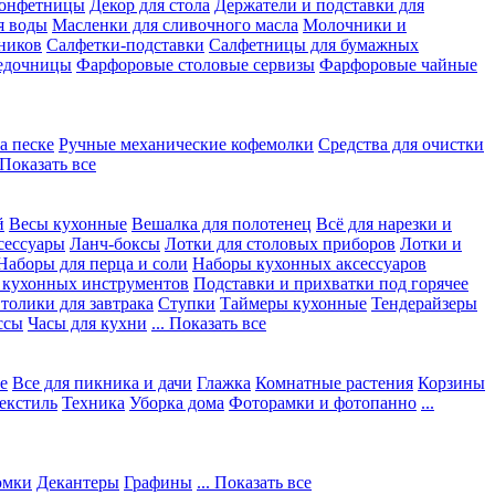
конфетницы
Декор для стола
Держатели и подставки для
я воды
Масленки для сливочного масла
Молочники и
ников
Салфетки-подставки
Салфетницы для бумажных
едочницы
Фарфоровые столовые сервизы
Фарфоровые чайные
а песке
Ручные механические кофемолки
Средства для очистки
. Показать все
й
Весы кухонные
Вешалка для полотенец
Всё для нарезки и
сессуары
Ланч-боксы
Лотки для столовых приборов
Лотки и
Наборы для перца и соли
Наборы кухонных аксессуаров
 кухонных инструментов
Подставки и прихватки под горячее
толики для завтрака
Ступки
Таймеры кухонные
Тендерайзеры
ссы
Часы для кухни
... Показать все
е
Все для пикника и дачи
Глажка
Комнатные растения
Корзины
екстиль
Техника
Уборка дома
Фоторамки и фотопанно
...
юмки
Декантеры
Графины
... Показать все