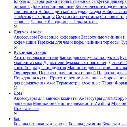
Блюда для сервировки стола
Бумажные салфетки для сер
бутылок
Доски сервировочные
Керамические подсвечни
сливочники
Наборы детской посуды для еды
Наборы сто
салфеток
Сахарницы
Соусники и соусницы
Столовые тар
сервизы
Чашки с блюдцами
... Показать все
N
Для чая и кофе
Аксессуары
Гейзерные кофеварки
Заварочные чайники и 
кофемашин
Термосы для чая и кофе, чайники термосы
Ту
N
Кухонная утварь
Анти-разбрызгиватели
Банки для сыпучих продуктов
Бут
хранения сыра
Держатели бумажных полотенец
Детские 
контейнеры для продуктов
Машинки для изготовления л
Овощерезки
Перчатки для чистки овощей
Перчатки для 
Порядок на кухне
Приготовление домашнего мороженог
для размягчения мяса
Термометры кухонные
Тёрки
Формы
N
Дом
Аксессуары для ванной комнаты
Аксессуары для мясоруб
для белья
Маникюрные принадлежности Zwilling
Мусорн
Показать все
N
Бар
Бокалы и стаканы для воды
Бокалы для вина
Бокалы для 