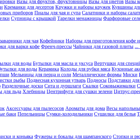
вировки
Вазы для фруктов, фруктовницы
Вазы для цветов
Вазы 
ки
Креманки для десертов
Кружки и наборы кружек
Кувшины дл
ловых приборов
Пиалы для чая и супа
Салатники и наборы салат
елки
Супницы с крышкой
Тарелки менажницы
Фарфоровые сел
заварники для чая
Кофейники
Наборы для приготовления кофе н
рки для варки кофе
Френч-прессы
Чайники для газовой плиты
..
ылки для воды
Бутылки для масла и уксуса
Вертушки для специ
бутылки для воды
Керамика
Колоды для рубки мяса
Кухонные ак
апши
Мельницы для перца и соли
Металлические формы
Миски
чистки рыбы
Подвесная кухонная утварь
Подносы
Подставки для
о
Разделочные доски
Сита и дуршлаги
Скалки
Соковыжималки
С
 для льда
Хлебницы
Центрифуги для сушки зелени
Цитрус-пре
ок
Аксессуары для пылесосов
Ароматы для дома
Весы напольны
ые баки
Пепельницы
Сумки-холодильники
Сушилки для белья
Т
виски и коньяка
Фужеры и бокалы для шампанского
Стопки и р