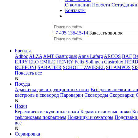
О компании
Новости
Сотрудники
Контакты
+7 495 135-15-14
Заказать звонок
Бренды
Adhoc
ALZA
AMT Gastroguss
Anna Lafarg
ARCOS
BAF
B
EJIRY
ELO
EMILE HENRY
Felix Solingen
Gastrolux
HER
RUFFONI
SABATIER
SCHOTT ZWIESEL
SILAMPOS
SI
Показать все
N
Посуда
Адаптеры для индукционных плит
Всё для выпечки и за
кастрюль и сковород
Пароварки
Сковороды
Скороварки
N
Ножи
Керамические кухонные ножи
Керамотитановые ножи
Ко
тефлоновым покрытием
Ножницы и секаторы
Подставки
все
N
Сервировка