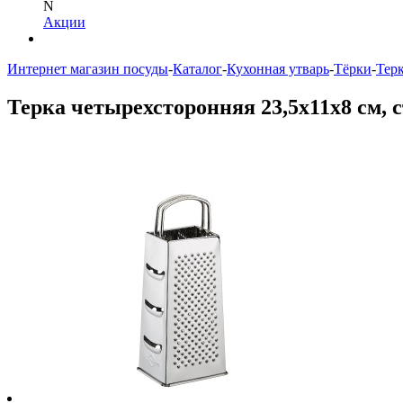
N
Акции
Интернет магазин посуды
-
Каталог
-
Кухонная утварь
-
Тёрки
-
Тер
Терка четырехсторонняя 23,5х11х8 см, ст