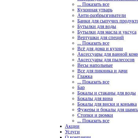
... Показать все
Кухонная утварь
Анти-разбрызгиватели
Банки для сыпучих продукт
Бутылки для воды
Бутылки для масла и уксуса
Вертушки для специй
... Показать все
Всё для дома и кухни
Аксессуары для ванной ком
Аксессуары для пылесосов
Весы напольные
Все для пикника и дачи
Глажка
... Показать все
Бар
Бокалы и стаканы для воды
Бокалы для вина
Бокалы для виски и коньяка
Фужеры и бокалы для шамп
Стопки и рюмки
... Показать все
Акции
Услуги
О компании