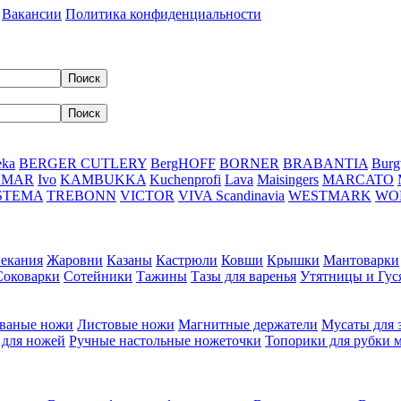
Вакансии
Политика конфиденциальности
eka
BERGER CUTLERY
BergHOFF
BORNER
BRABANTIA
Burg
DMAR
Ivo
KAMBUKKA
Kuchenprofi
Lava
Maisingers
MARCATO
STEMA
TREBONN
VICTOR
VIVA Scandinavia
WESTMARK
WO
пекания
Жаровни
Казаны
Кастрюли
Ковши
Крышки
Мантоварки
Соковарки
Сотейники
Тажины
Тазы для варенья
Утятницы и Гу
ваные ножи
Листовые ножи
Магнитные держатели
Мусаты для 
 для ножей
Ручные настольные ножеточки
Топорики для рубки 