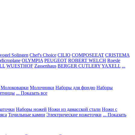
vogel Solingen
Chef's Choice
CILIO
COMPOSEEAT
CRISTEMA
Microplane
OLYMPIA
PEUGEOT
ROBERT WELCH
Roesle
LL
WUESTHOF
Zassenhaus
BERGER CUTLERY
YAXELL
...
Молоковарки
Молочники
Наборы для фондю
Наборы
сятницы
... Показать все
заточки
Наборы ножей
Ножи из дамасской стали
Ножи с
мяса
Точильные камни
Электрические ножеточки
... Показать