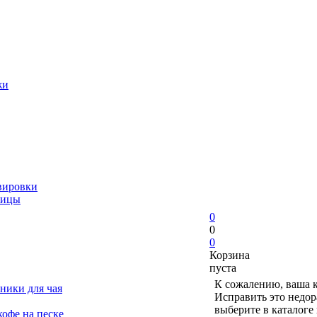
жи
вировки
ницы
0
0
0
Корзина
пуста
К сожалению, ваша к
ники для чая
Исправить это недор
выберите в каталоге
офе на песке