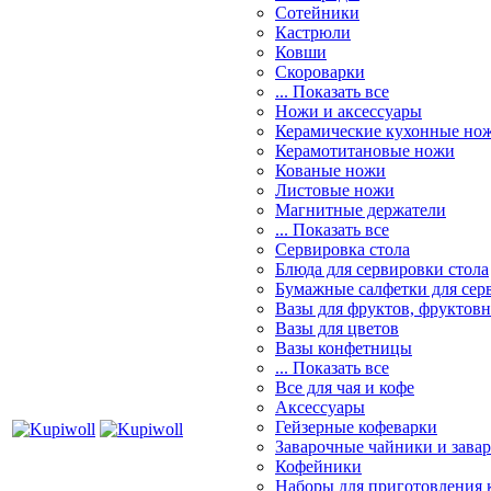
Сотейники
Кастрюли
Ковши
Скороварки
... Показать все
Ножи и аксессуары
Керамические кухонные но
Керамотитановые ножи
Кованые ножи
Листовые ножи
Магнитные держатели
... Показать все
Сервировка стола
Блюда для сервировки стола
Бумажные салфетки для сер
Вазы для фруктов, фруктов
Вазы для цветов
Вазы конфетницы
... Показать все
Все для чая и кофе
Аксессуары
Гейзерные кофеварки
Заварочные чайники и завар
Кофейники
Наборы для приготовления к