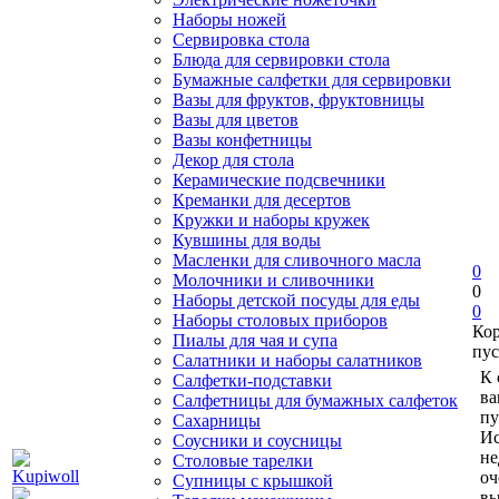
Наборы ножей
Сервировка стола
Блюда для сервировки стола
Бумажные салфетки для сервировки
Вазы для фруктов, фруктовницы
Вазы для цветов
Вазы конфетницы
Декор для стола
Керамические подсвечники
Креманки для десертов
Кружки и наборы кружек
Кувшины для воды
Масленки для сливочного масла
0
Молочники и сливочники
0
Наборы детской посуды для еды
0
Наборы столовых приборов
Ко
Пиалы для чая и супа
пус
Салатники и наборы салатников
К 
Салфетки-подставки
ва
Салфетницы для бумажных салфеток
пу
Сахарницы
Ис
Соусники и соусницы
не
Столовые тарелки
оч
Супницы с крышкой
вы