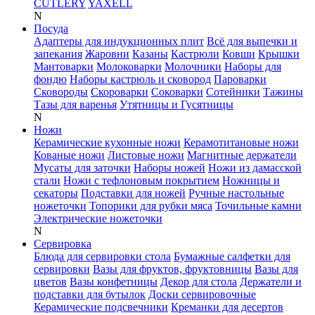
CUTLERY
YAXELL
N
Посуда
Адаптеры для индукционных плит
Всё для выпечки и
запекания
Жаровни
Казаны
Кастрюли
Ковши
Крышки
Мантоварки
Молоковарки
Молочники
Наборы для
фондю
Наборы кастрюль и сковород
Пароварки
Сковороды
Скороварки
Соковарки
Сотейники
Тажины
Тазы для варенья
Утятницы и Гусятницы
N
Ножи
Керамические кухонные ножи
Керамотитановые ножи
Кованые ножи
Листовые ножи
Магнитные держатели
Мусаты для заточки
Наборы ножей
Ножи из дамасской
стали
Ножи с тефлоновым покрытием
Ножницы и
секаторы
Подставки для ножей
Ручные настольные
ножеточки
Топорики для рубки мяса
Точильные камни
Электрические ножеточки
N
Сервировка
Блюда для сервировки стола
Бумажные салфетки для
сервировки
Вазы для фруктов, фруктовницы
Вазы для
цветов
Вазы конфетницы
Декор для стола
Держатели и
подставки для бутылок
Доски сервировочные
Керамические подсвечники
Креманки для десертов