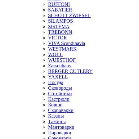
RUFFONI
SABATIER
SCHOTT ZWIESEL
SILAMPOS
SISTEMA
TREBONN
VICTOR
VIVA Scandinavia
WESTMARK
WOLL
WUESTHOF
Zassenhaus
BERGER CUTLERY
YAXELL
Посуда
Сковороды
Сотейники
Кастрюли
Ковши
Скороварки
Казаны
Тажины
Мантоварки
Пароварки
Соковарки