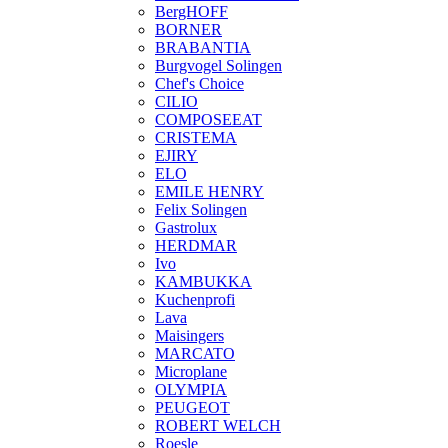
BergHOFF
BORNER
BRABANTIA
Burgvogel Solingen
Chef's Choice
CILIO
COMPOSEEAT
CRISTEMA
EJIRY
ELO
EMILE HENRY
Felix Solingen
Gastrolux
HERDMAR
Ivo
KAMBUKKA
Kuchenprofi
Lava
Maisingers
MARCATO
Microplane
OLYMPIA
PEUGEOT
ROBERT WELCH
Roesle