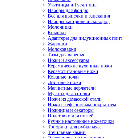
Утятницы и Гусятницы
Наборы для фондю
Всё для выпечки и запекания
Наборы кастрюль и сковород
Молочники
Крышки
Адаптеры для индукционных плит
Жаровни
Молоковарки
Тазы для варенья
Ножи и аксессуары
Керамические кухонные ножи
Керамотитановые ножи
Кованые ножи
Листовые ножи
Магнитные держатели
Мусаты для заточки
Ножи из дамасской стали
Ножи с тефлоновым покрытием
Ножницы и секаторы
Подставки для ножей
Ручные настольные ножеточки
Топорики для рубки мяса
Точильные камни
Электрические ножеточки