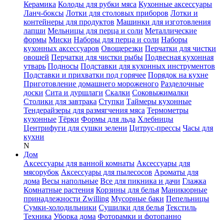
Керамика
Колоды для рубки мяса
Кухонные аксессуары
Ланч-боксы
Лотки для столовых приборов
Лотки и
контейнеры для продуктов
Машинки для изготовления
лапши
Мельницы для перца и соли
Металлические
формы
Миски
Наборы для перца и соли
Наборы
кухонных аксессуаров
Овощерезки
Перчатки для чистки
овощей
Перчатки для чистки рыбы
Подвесная кухонная
утварь
Подносы
Подставки для кухонных инструментов
Подставки и прихватки под горячее
Порядок на кухне
Приготовление домашнего мороженого
Разделочные
доски
Сита и дуршлаги
Скалки
Соковыжималки
Столики для завтрака
Ступки
Таймеры кухонные
Тендерайзеры для размягчения мяса
Термометры
кухонные
Тёрки
Формы для льда
Хлебницы
Центрифуги для сушки зелени
Цитрус-прессы
Часы для
кухни
N
Дом
Аксессуары для ванной комнаты
Аксессуары для
мясорубок
Аксессуары для пылесосов
Ароматы для
дома
Весы напольные
Все для пикника и дачи
Глажка
Комнатные растения
Корзины для белья
Маникюрные
принадлежности Zwilling
Мусорные баки
Пепельницы
Сумки-холодильники
Сушилки для белья
Текстиль
Техника
Уборка дома
Фоторамки и фотопанно