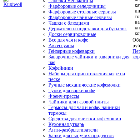
Тарелки менажницы
ка
Фарфоровые селедочницы
и
Фарфоровые столовые сервизы
то
Фарфоровые чайные сервизы
н
Чашки с блюдцами
кн
Держатели и подставки для бутылок
ко
Доски сервировочные
Все для чая и кофе
Общ
Аксессуары
руб
Гейзерные кофеварки
Пер
Заварочные чайники и заварники для
кор
чая
Кофейники
Наборы для приготовления кофе на
песке
Ручные механические кофемолки
Турки для варки кофе
Френч-прессы
Чайники для газовой плиты
Термосы для чая и кофе, чайники
термосы
Средства для очистки кофемашин
Кухонная утварь
Анти-разбрызгиватели
Банки для сыпучих продуктов