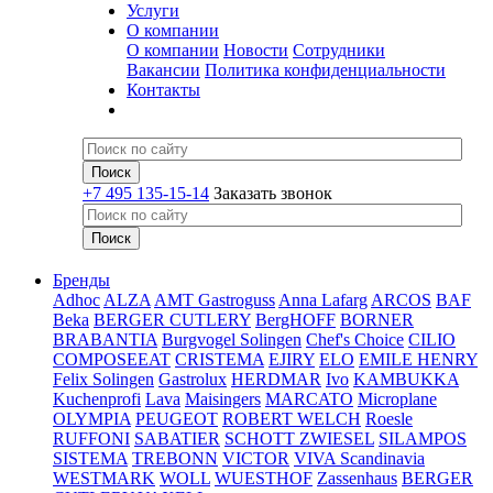
Услуги
О компании
О компании
Новости
Сотрудники
Вакансии
Политика конфиденциальности
Контакты
+7 495 135-15-14
Заказать звонок
Бренды
Adhoc
ALZA
AMT Gastroguss
Anna Lafarg
ARCOS
BAF
Beka
BERGER CUTLERY
BergHOFF
BORNER
BRABANTIA
Burgvogel Solingen
Chef's Choice
CILIO
COMPOSEEAT
CRISTEMA
EJIRY
ELO
EMILE HENRY
Felix Solingen
Gastrolux
HERDMAR
Ivo
KAMBUKKA
Kuchenprofi
Lava
Maisingers
MARCATO
Microplane
OLYMPIA
PEUGEOT
ROBERT WELCH
Roesle
RUFFONI
SABATIER
SCHOTT ZWIESEL
SILAMPOS
SISTEMA
TREBONN
VICTOR
VIVA Scandinavia
WESTMARK
WOLL
WUESTHOF
Zassenhaus
BERGER