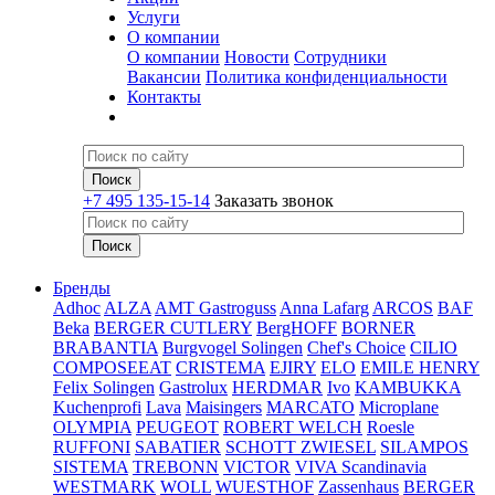
Услуги
О компании
О компании
Новости
Сотрудники
Вакансии
Политика конфиденциальности
Контакты
+7 495 135-15-14
Заказать звонок
Бренды
Adhoc
ALZA
AMT Gastroguss
Anna Lafarg
ARCOS
BAF
Beka
BERGER CUTLERY
BergHOFF
BORNER
BRABANTIA
Burgvogel Solingen
Chef's Choice
CILIO
COMPOSEEAT
CRISTEMA
EJIRY
ELO
EMILE HENRY
Felix Solingen
Gastrolux
HERDMAR
Ivo
KAMBUKKA
Kuchenprofi
Lava
Maisingers
MARCATO
Microplane
OLYMPIA
PEUGEOT
ROBERT WELCH
Roesle
RUFFONI
SABATIER
SCHOTT ZWIESEL
SILAMPOS
SISTEMA
TREBONN
VICTOR
VIVA Scandinavia
WESTMARK
WOLL
WUESTHOF
Zassenhaus
BERGER