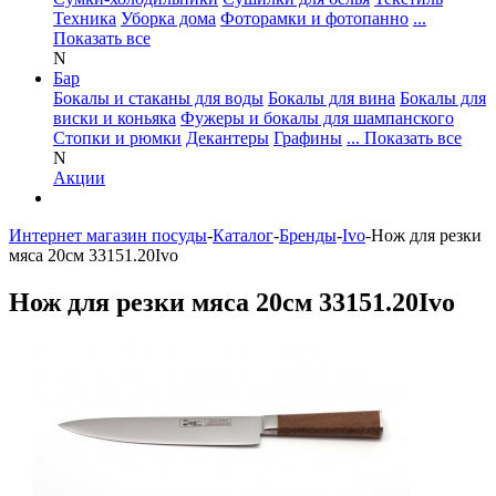
Техника
Уборка дома
Фоторамки и фотопанно
...
Показать все
N
Бар
Бокалы и стаканы для воды
Бокалы для вина
Бокалы для
виски и коньяка
Фужеры и бокалы для шампанского
Стопки и рюмки
Декантеры
Графины
... Показать все
N
Акции
Интернет магазин посуды
-
Каталог
-
Бренды
-
Ivo
-
Нож для резки
мяса 20см 33151.20Ivo
Нож для резки мяса 20см 33151.20Ivo