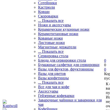
Сотейники
Кастрюли
Ковши
Скороварки
... Показать все
Ножи и аксессуары
Керамические кухонные ножи
Керамотитановые ножи
Кованые ножи
Листовые ножи
Магнитные держатели
... Показать все
Сервировка стола
Блюда для сервировки стола
0
Бумажные салфетки для сервировки
0
Вазы для фруктов, фруктовницы
0
Вазы для цветов
Ко
Вазы конфетницы
пус
... Показать все
К 
Все для чая и кофе
ва
Аксессуары
пу
Гейзерные кофеварки
Ис
Заварочные чайники и заварники для
не
чая
оч
Кофейники