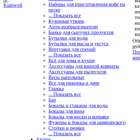
вы
Наборы для приготовления кофе на
ка
песке
и
... Показать все
то
Кухонная утварь
н
Анти-разбрызгиватели
кн
Банки для сыпучих продуктов
ко
Бутылки для воды
Общ
Бутылки для масла и уксуса
руб
Вертушки для специй
Пер
... Показать все
кор
Всё для дома и кухни
Аксессуары для ванной комнаты
Аксессуары для пылесосов
Весы напольные
Все для пикника и дачи
Глажка
... Показать все
Бар
Бокалы и стаканы для воды
Бокалы для вина
Бокалы для виски и коньяка
Фужеры и бокалы для шампанского
Стопки и рюмки
... Показать все
Акции