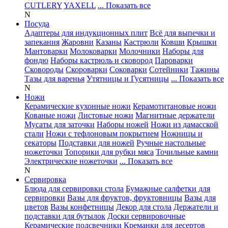
CUTLERY
YAXELL
... Показать все
N
Посуда
Адаптеры для индукционных плит
Всё для выпечки и
запекания
Жаровни
Казаны
Кастрюли
Ковши
Крышки
Мантоварки
Молоковарки
Молочники
Наборы для
фондю
Наборы кастрюль и сковород
Пароварки
Сковороды
Скороварки
Соковарки
Сотейники
Тажины
Тазы для варенья
Утятницы и Гусятницы
... Показать все
N
Ножи
Керамические кухонные ножи
Керамотитановые ножи
Кованые ножи
Листовые ножи
Магнитные держатели
Мусаты для заточки
Наборы ножей
Ножи из дамасской
стали
Ножи с тефлоновым покрытием
Ножницы и
секаторы
Подставки для ножей
Ручные настольные
ножеточки
Топорики для рубки мяса
Точильные камни
Электрические ножеточки
... Показать все
N
Сервировка
Блюда для сервировки стола
Бумажные салфетки для
сервировки
Вазы для фруктов, фруктовницы
Вазы для
цветов
Вазы конфетницы
Декор для стола
Держатели и
подставки для бутылок
Доски сервировочные
Керамические подсвечники
Креманки для десертов