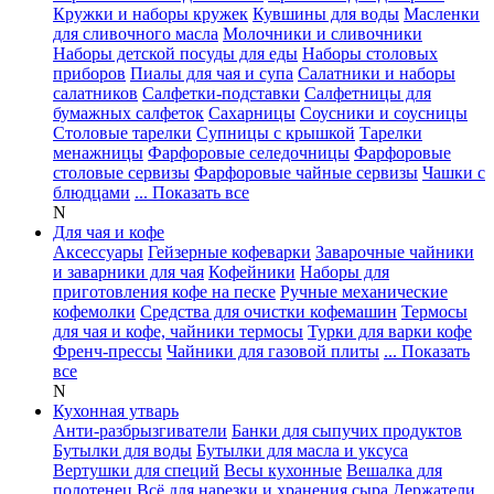
Кружки и наборы кружек
Кувшины для воды
Масленки
для сливочного масла
Молочники и сливочники
Наборы детской посуды для еды
Наборы столовых
приборов
Пиалы для чая и супа
Салатники и наборы
салатников
Салфетки-подставки
Салфетницы для
бумажных салфеток
Сахарницы
Соусники и соусницы
Столовые тарелки
Супницы с крышкой
Тарелки
менажницы
Фарфоровые селедочницы
Фарфоровые
столовые сервизы
Фарфоровые чайные сервизы
Чашки с
блюдцами
... Показать все
N
Для чая и кофе
Аксессуары
Гейзерные кофеварки
Заварочные чайники
и заварники для чая
Кофейники
Наборы для
приготовления кофе на песке
Ручные механические
кофемолки
Средства для очистки кофемашин
Термосы
для чая и кофе, чайники термосы
Турки для варки кофе
Френч-прессы
Чайники для газовой плиты
... Показать
все
N
Кухонная утварь
Анти-разбрызгиватели
Банки для сыпучих продуктов
Бутылки для воды
Бутылки для масла и уксуса
Вертушки для специй
Весы кухонные
Вешалка для
полотенец
Всё для нарезки и хранения сыра
Держатели