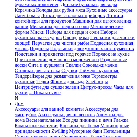
бумажных полотенец
Детские бутылки для воды
Керамика
Колоды для рубки мяса
Кухонные аксессуары
Ланч-боксы
Лотки для столовых приборов
Лотки и
контейнеры для продуктов
Машинки для изготовления
лапши
Мельницы для перца и соли
Металлические
формы
Миски
Наборы для перца и соли
Наборы
кухонных аксессуаров
Овощерезки
Перчатки для чистки
овощей
Перчатки для чистки рыбы
Подвесная кухонная
утварь
Подносы
Подставки для кухонных инструментов
Подставки и прихватки под горячее
Порядок на кухне
Приготовление домашнего мороженого
Разделочные
доски
Сита и дуршлаги
Скалки
Соковыжималки
Столики для завтрака
Ступки
Таймеры кухонные
Тендерайзеры для размягчения мяса
Термометры
кухонные
Тёрки
Формы для льда
Хлебницы
Центрифуги для сушки зелени
Цитрус-прессы
Часы для
кухни
... Показать все
N
Дом
Аксессуары для ванной комнаты
Аксессуары для
мясорубок
Аксессуары для пылесосов
Ароматы для
дома
Весы напольные
Все для пикника и дачи
Глажка
Комнатные растения
Корзины для белья
Маникюрные
принадлежности Zwilling
Мусорные баки
Пепельницы
Сумки-холодильники
Сушилки для белья
Текстиль