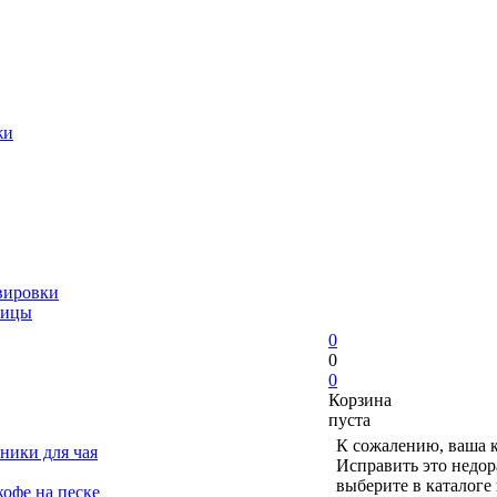
жи
вировки
ницы
0
0
0
Корзина
пуста
К сожалению, ваша к
ники для чая
Исправить это недор
выберите в каталоге
офе на песке