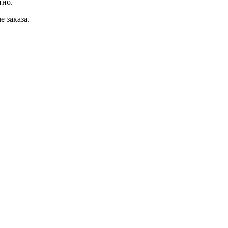
тно.
 заказа.