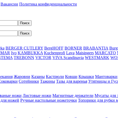
Вакансии
Политика конфиденциальности
eka
BERGER CUTLERY
BergHOFF
BORNER
BRABANTIA
Burg
DMAR
Ivo
KAMBUKKA
Kuchenprofi
Lava
Maisingers
MARCATO
STEMA
TREBONN
VICTOR
VIVA Scandinavia
WESTMARK
WO
пекания
Жаровни
Казаны
Кастрюли
Ковши
Крышки
Мантоварки
Соковарки
Сотейники
Тажины
Тазы для варенья
Утятницы и Гу
ваные ножи
Листовые ножи
Магнитные держатели
Мусаты для 
 для ножей
Ручные настольные ножеточки
Топорики для рубки 