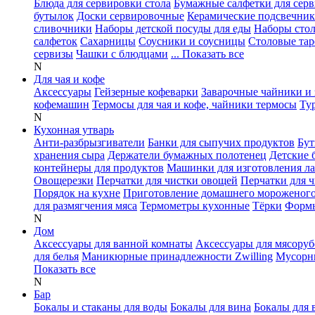
Блюда для сервировки стола
Бумажные салфетки для сер
бутылок
Доски сервировочные
Керамические подсвечни
сливочники
Наборы детской посуды для еды
Наборы сто
салфеток
Сахарницы
Соусники и соусницы
Столовые тар
сервизы
Чашки с блюдцами
... Показать все
N
Для чая и кофе
Аксессуары
Гейзерные кофеварки
Заварочные чайники и 
кофемашин
Термосы для чая и кофе, чайники термосы
Ту
N
Кухонная утварь
Анти-разбрызгиватели
Банки для сыпучих продуктов
Бут
хранения сыра
Держатели бумажных полотенец
Детские 
контейнеры для продуктов
Машинки для изготовления л
Овощерезки
Перчатки для чистки овощей
Перчатки для 
Порядок на кухне
Приготовление домашнего мороженог
для размягчения мяса
Термометры кухонные
Тёрки
Формы
N
Дом
Аксессуары для ванной комнаты
Аксессуары для мясоруб
для белья
Маникюрные принадлежности Zwilling
Мусорн
Показать все
N
Бар
Бокалы и стаканы для воды
Бокалы для вина
Бокалы для 