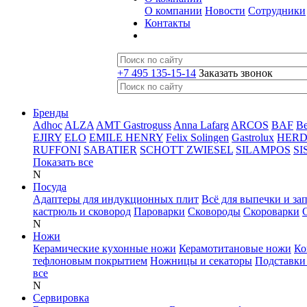
О компании
Новости
Сотрудники
Контакты
+7 495 135-15-14
Заказать звонок
Бренды
Adhoc
ALZA
AMT Gastroguss
Anna Lafarg
ARCOS
BAF
B
EJIRY
ELO
EMILE HENRY
Felix Solingen
Gastrolux
HER
RUFFONI
SABATIER
SCHOTT ZWIESEL
SILAMPOS
SI
Показать все
N
Посуда
Адаптеры для индукционных плит
Всё для выпечки и за
кастрюль и сковород
Пароварки
Сковороды
Скороварки
N
Ножи
Керамические кухонные ножи
Керамотитановые ножи
Ко
тефлоновым покрытием
Ножницы и секаторы
Подставки
все
N
Сервировка