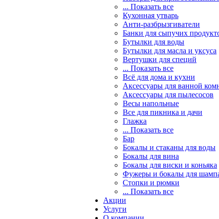
... Показать все
Кухонная утварь
Анти-разбрызгиватели
Банки для сыпучих продукт
Бутылки для воды
Бутылки для масла и уксуса
Вертушки для специй
... Показать все
Всё для дома и кухни
Аксессуары для ванной ком
Аксессуары для пылесосов
Весы напольные
Все для пикника и дачи
Глажка
... Показать все
Бар
Бокалы и стаканы для воды
Бокалы для вина
Бокалы для виски и коньяка
Фужеры и бокалы для шамп
Стопки и рюмки
... Показать все
Акции
Услуги
О компании