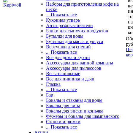
вы
Наборы для приготовления кофе на
ка
песке
и
... Показать все
то
Кухонная утварь
н
Анти-разбрызгиватели
кн
Банки для сыпучих продуктов
ко
Бутылки для воды
Общ
Бутылки для масла и уксуса
руб
Вертушки для специй
Пер
... Показать все
кор
Всё для дома и кухни
Аксессуары для ванной комнаты
Аксессуары для пылесосов
Весы напольные
Все для пикника и дачи
Глажка
... Показать все
Бар
Бокалы и стаканы для воды
Бокалы для вина
Бокалы для виски и коньяка
Фужеры и бокалы для шампанского
Стопки и рюмки
... Показать все
Акции