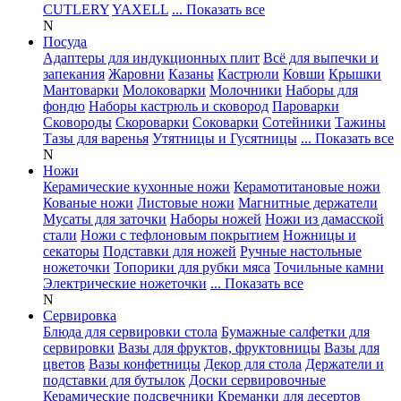
CUTLERY
YAXELL
... Показать все
N
Посуда
Адаптеры для индукционных плит
Всё для выпечки и
запекания
Жаровни
Казаны
Кастрюли
Ковши
Крышки
Мантоварки
Молоковарки
Молочники
Наборы для
фондю
Наборы кастрюль и сковород
Пароварки
Сковороды
Скороварки
Соковарки
Сотейники
Тажины
Тазы для варенья
Утятницы и Гусятницы
... Показать все
N
Ножи
Керамические кухонные ножи
Керамотитановые ножи
Кованые ножи
Листовые ножи
Магнитные держатели
Мусаты для заточки
Наборы ножей
Ножи из дамасской
стали
Ножи с тефлоновым покрытием
Ножницы и
секаторы
Подставки для ножей
Ручные настольные
ножеточки
Топорики для рубки мяса
Точильные камни
Электрические ножеточки
... Показать все
N
Сервировка
Блюда для сервировки стола
Бумажные салфетки для
сервировки
Вазы для фруктов, фруктовницы
Вазы для
цветов
Вазы конфетницы
Декор для стола
Держатели и
подставки для бутылок
Доски сервировочные
Керамические подсвечники
Креманки для десертов