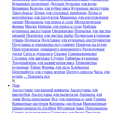
бумажных полотенец
Детские бутылки для воды
Керамика
Колоды для рубки мяса
Кухонные аксессуары
Ланч-боксы
Лотки для столовых приборов
Лотки и
контейнеры для продуктов
Машинки для изготовления
лапши
Мельницы для перца и соли
Металлические
формы
Миски
Наборы для перца и соли
Наборы
кухонных аксессуаров
Овощерезки
Перчатки для чистки
овощей
Перчатки для чистки рыбы
Подвесная кухонная
утварь
Подносы
Подставки для кухонных инструментов
Подставки и прихватки под горячее
Порядок на кухне
Приготовление домашнего мороженого
Разделочные
доски
Сита и дуршлаги
Скалки
Соковыжималки
Столики для завтрака
Ступки
Таймеры кухонные
Тендерайзеры для размягчения мяса
Термометры
кухонные
Тёрки
Формы для льда
Хлебницы
Центрифуги для сушки зелени
Цитрус-прессы
Часы для
кухни
... Показать все
N
Дом
Аксессуары для ванной комнаты
Аксессуары для
мясорубок
Аксессуары для пылесосов
Ароматы для
дома
Весы напольные
Все для пикника и дачи
Глажка
Комнатные растения
Корзины для белья
Маникюрные
принадлежности Zwilling
Мусорные баки
Пепельницы
Сумки-холодильники
Сушилки для белья
Текстиль