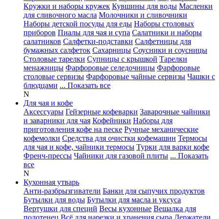
Кружки и наборы кружек
Кувшины для воды
Масленки
для сливочного масла
Молочники и сливочники
Наборы детской посуды для еды
Наборы столовых
приборов
Пиалы для чая и супа
Салатники и наборы
салатников
Салфетки-подставки
Салфетницы для
бумажных салфеток
Сахарницы
Соусники и соусницы
Столовые тарелки
Супницы с крышкой
Тарелки
менажницы
Фарфоровые селедочницы
Фарфоровые
столовые сервизы
Фарфоровые чайные сервизы
Чашки с
блюдцами
... Показать все
N
Для чая и кофе
Аксессуары
Гейзерные кофеварки
Заварочные чайники
и заварники для чая
Кофейники
Наборы для
приготовления кофе на песке
Ручные механические
кофемолки
Средства для очистки кофемашин
Термосы
для чая и кофе, чайники термосы
Турки для варки кофе
Френч-прессы
Чайники для газовой плиты
... Показать
все
N
Кухонная утварь
Анти-разбрызгиватели
Банки для сыпучих продуктов
Бутылки для воды
Бутылки для масла и уксуса
Вертушки для специй
Весы кухонные
Вешалка для
полотенец
Всё для нарезки и хранения сыра
Держатели