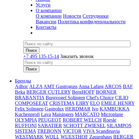
Услуги
О компании
О компании
Новости
Сотрудники
Вакансии
Политика конфиденциальности
Контакты
+7 495 135-15-14
Заказать звонок
Бренды
Adhoc
ALZA
AMT Gastroguss
Anna Lafarg
ARCOS
BAF
Beka
BERGER CUTLERY
BergHOFF
BORNER
BRABANTIA
Burgvogel Solingen
Chef's Choice
CILIO
COMPOSEEAT
CRISTEMA
EJIRY
ELO
EMILE HENRY
Felix Solingen
Gastrolux
HERDMAR
Ivo
KAMBUKKA
Kuchenprofi
Lava
Maisingers
MARCATO
Microplane
OLYMPIA
PEUGEOT
ROBERT WELCH
Roesle
RUFFONI
SABATIER
SCHOTT ZWIESEL
SILAMPOS
SISTEMA
TREBONN
VICTOR
VIVA Scandinavia
WESTMARK
WOLL
WUESTHOF
Zassenhaus
BERGER