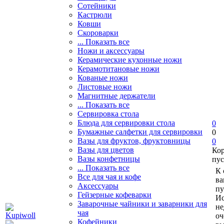
Сотейники
Кастрюли
Ковши
Скороварки
... Показать все
Ножи и аксессуары
Керамические кухонные ножи
Керамотитановые ножи
Кованые ножи
Листовые ножи
Магнитные держатели
... Показать все
Сервировка стола
Блюда для сервировки стола
0
Бумажные салфетки для сервировки
0
Вазы для фруктов, фруктовницы
0
Вазы для цветов
Ко
Вазы конфетницы
пус
... Показать все
К 
Все для чая и кофе
ва
Аксессуары
пу
Гейзерные кофеварки
Ис
Заварочные чайники и заварники для
не
чая
оч
Кофейники