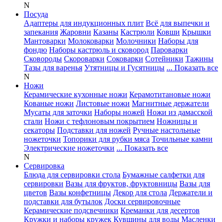
N
Посуда
Адаптеры для индукционных плит
Всё для выпечки и
запекания
Жаровни
Казаны
Кастрюли
Ковши
Крышки
Мантоварки
Молоковарки
Молочники
Наборы для
фондю
Наборы кастрюль и сковород
Пароварки
Сковороды
Скороварки
Соковарки
Сотейники
Тажины
Тазы для варенья
Утятницы и Гусятницы
... Показать все
N
Ножи
Керамические кухонные ножи
Керамотитановые ножи
Кованые ножи
Листовые ножи
Магнитные держатели
Мусаты для заточки
Наборы ножей
Ножи из дамасской
стали
Ножи с тефлоновым покрытием
Ножницы и
секаторы
Подставки для ножей
Ручные настольные
ножеточки
Топорики для рубки мяса
Точильные камни
Электрические ножеточки
... Показать все
N
Сервировка
Блюда для сервировки стола
Бумажные салфетки для
сервировки
Вазы для фруктов, фруктовницы
Вазы для
цветов
Вазы конфетницы
Декор для стола
Держатели и
подставки для бутылок
Доски сервировочные
Керамические подсвечники
Креманки для десертов
Кружки и наборы кружек
Кувшины для воды
Масленки