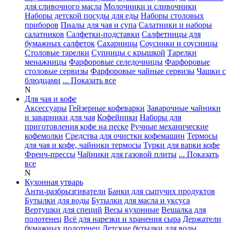
для сливочного масла
Молочники и сливочники
Наборы детской посуды для еды
Наборы столовых
приборов
Пиалы для чая и супа
Салатники и наборы
салатников
Салфетки-подставки
Салфетницы для
бумажных салфеток
Сахарницы
Соусники и соусницы
Столовые тарелки
Супницы с крышкой
Тарелки
менажницы
Фарфоровые селедочницы
Фарфоровые
столовые сервизы
Фарфоровые чайные сервизы
Чашки с
блюдцами
... Показать все
N
Для чая и кофе
Аксессуары
Гейзерные кофеварки
Заварочные чайники
и заварники для чая
Кофейники
Наборы для
приготовления кофе на песке
Ручные механические
кофемолки
Средства для очистки кофемашин
Термосы
для чая и кофе, чайники термосы
Турки для варки кофе
Френч-прессы
Чайники для газовой плиты
... Показать
все
N
Кухонная утварь
Анти-разбрызгиватели
Банки для сыпучих продуктов
Бутылки для воды
Бутылки для масла и уксуса
Вертушки для специй
Весы кухонные
Вешалка для
полотенец
Всё для нарезки и хранения сыра
Держатели
бумажных полотенец
Детские бутылки для воды