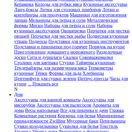
Керамика
Колоды для рубки мяса
Кухонные аксессуары
Ланч-боксы
Лотки для столовых приборов
Лотки и
контейнеры для продуктов
Машинки для изготовления
лапши
Мельницы для перца и соли
Металлические
формы
Миски
Наборы для перца и соли
Наборы
кухонных аксессуаров
Овощерезки
Перчатки для чистки
овощей
Перчатки для чистки рыбы
Подвесная кухонная
утварь
Подносы
Подставки для кухонных инструментов
Подставки и прихватки под горячее
Порядок на кухне
Приготовление домашнего мороженого
Разделочные
доски
Сита и дуршлаги
Скалки
Соковыжималки
Столики для завтрака
Ступки
Таймеры кухонные
Тендерайзеры для размягчения мяса
Термометры
кухонные
Тёрки
Формы для льда
Хлебницы
Центрифуги для сушки зелени
Цитрус-прессы
Часы для
кухни
... Показать все
N
Дом
Аксессуары для ванной комнаты
Аксессуары для
мясорубок
Аксессуары для пылесосов
Ароматы для
дома
Весы напольные
Все для пикника и дачи
Глажка
Комнатные растения
Корзины для белья
Маникюрные
принадлежности Zwilling
Мусорные баки
Пепельницы
Сумки-холодильники
Сушилки для белья
Текстиль
Техника
Уборка дома
Фоторамки и фотопанно
...