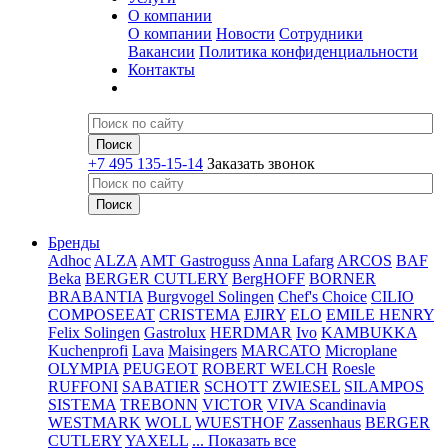
О компании
О компании
Новости
Сотрудники
Вакансии
Политика конфиденциальности
Контакты
+7 495 135-15-14
Заказать звонок
Бренды
Adhoc
ALZA
AMT Gastroguss
Anna Lafarg
ARCOS
BAF
Beka
BERGER CUTLERY
BergHOFF
BORNER
BRABANTIA
Burgvogel Solingen
Chef's Choice
CILIO
COMPOSEEAT
CRISTEMA
EJIRY
ELO
EMILE HENRY
Felix Solingen
Gastrolux
HERDMAR
Ivo
KAMBUKKA
Kuchenprofi
Lava
Maisingers
MARCATO
Microplane
OLYMPIA
PEUGEOT
ROBERT WELCH
Roesle
RUFFONI
SABATIER
SCHOTT ZWIESEL
SILAMPOS
SISTEMA
TREBONN
VICTOR
VIVA Scandinavia
WESTMARK
WOLL
WUESTHOF
Zassenhaus
BERGER
CUTLERY
YAXELL
... Показать все