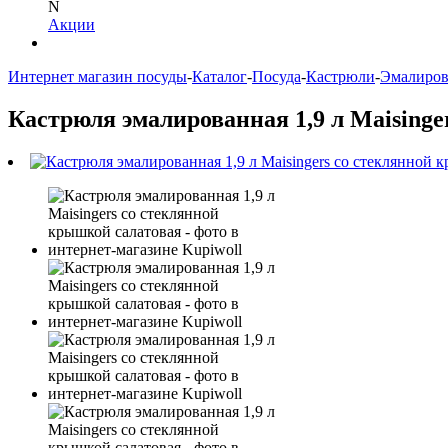
N
Акции
Интернет магазин посуды
-
Каталог
-
Посуда
-
Кастрюли
-
Эмалиров
Кастрюля эмалированная 1,9 л Maisinge