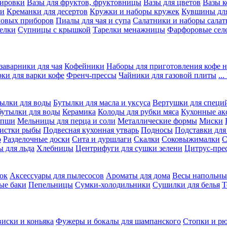
вировки
Вазы для фруктов, фруктовницы
Вазы для цветов
Вазы 
ки
Креманки для десертов
Кружки и наборы кружек
Кувшины дл
ловых приборов
Пиалы для чая и супа
Салатники и наборы салат
елки
Супницы с крышкой
Тарелки менажницы
Фарфоровые сел
заварники для чая
Кофейники
Наборы для приготовления кофе н
рки для варки кофе
Френч-прессы
Чайники для газовой плиты
..
ылки для воды
Бутылки для масла и уксуса
Вертушки для специ
бутылки для воды
Керамика
Колоды для рубки мяса
Кухонные ак
апши
Мельницы для перца и соли
Металлические формы
Миски
чистки рыбы
Подвесная кухонная утварь
Подносы
Подставки для
о
Разделочные доски
Сита и дуршлаги
Скалки
Соковыжималки
С
 для льда
Хлебницы
Центрифуги для сушки зелени
Цитрус-пре
ок
Аксессуары для пылесосов
Ароматы для дома
Весы напольны
ые баки
Пепельницы
Сумки-холодильники
Сушилки для белья
Т
виски и коньяка
Фужеры и бокалы для шампанского
Стопки и р