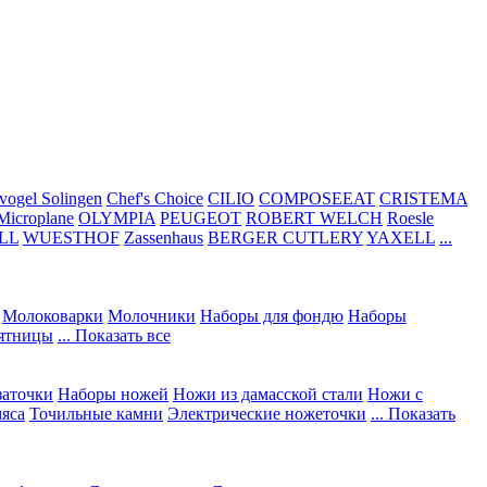
vogel Solingen
Chef's Choice
CILIO
COMPOSEEAT
CRISTEMA
Microplane
OLYMPIA
PEUGEOT
ROBERT WELCH
Roesle
LL
WUESTHOF
Zassenhaus
BERGER CUTLERY
YAXELL
...
Молоковарки
Молочники
Наборы для фондю
Наборы
сятницы
... Показать все
заточки
Наборы ножей
Ножи из дамасской стали
Ножи с
мяса
Точильные камни
Электрические ножеточки
... Показать