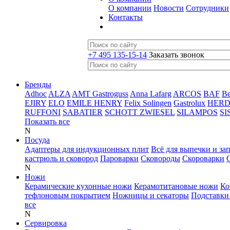
О компании
Новости
Сотрудники
Контакты
+7 495 135-15-14
Заказать звонок
Бренды
Adhoc
ALZA
AMT Gastroguss
Anna Lafarg
ARCOS
BAF
B
EJIRY
ELO
EMILE HENRY
Felix Solingen
Gastrolux
HER
RUFFONI
SABATIER
SCHOTT ZWIESEL
SILAMPOS
SI
Показать все
N
Посуда
Адаптеры для индукционных плит
Всё для выпечки и за
кастрюль и сковород
Пароварки
Сковороды
Скороварки
N
Ножи
Керамические кухонные ножи
Керамотитановые ножи
Ко
тефлоновым покрытием
Ножницы и секаторы
Подставки
все
N
Сервировка