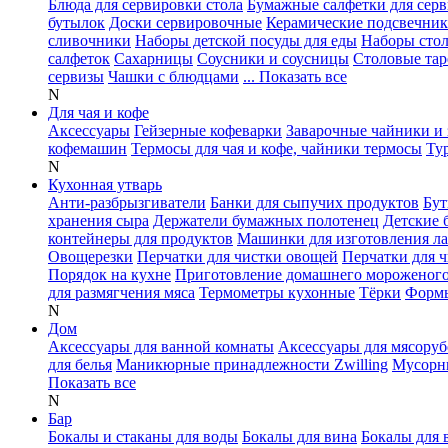
Блюда для сервировки стола
Бумажные салфетки для сер
бутылок
Доски сервировочные
Керамические подсвечни
сливочники
Наборы детской посуды для еды
Наборы сто
салфеток
Сахарницы
Соусники и соусницы
Столовые тар
сервизы
Чашки с блюдцами
... Показать все
N
Для чая и кофе
Аксессуары
Гейзерные кофеварки
Заварочные чайники и 
кофемашин
Термосы для чая и кофе, чайники термосы
Ту
N
Кухонная утварь
Анти-разбрызгиватели
Банки для сыпучих продуктов
Бут
хранения сыра
Держатели бумажных полотенец
Детские 
контейнеры для продуктов
Машинки для изготовления л
Овощерезки
Перчатки для чистки овощей
Перчатки для 
Порядок на кухне
Приготовление домашнего мороженог
для размягчения мяса
Термометры кухонные
Тёрки
Формы
N
Дом
Аксессуары для ванной комнаты
Аксессуары для мясоруб
для белья
Маникюрные принадлежности Zwilling
Мусорн
Показать все
N
Бар
Бокалы и стаканы для воды
Бокалы для вина
Бокалы для 