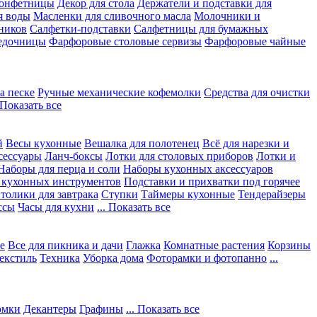
конфетницы
Декор для стола
Держатели и подставки для
я воды
Масленки для сливочного масла
Молочники и
ников
Салфетки-подставки
Салфетницы для бумажных
едочницы
Фарфоровые столовые сервизы
Фарфоровые чайные
а песке
Ручные механические кофемолки
Средства для очистки
. Показать все
й
Весы кухонные
Вешалка для полотенец
Всё для нарезки и
сессуары
Ланч-боксы
Лотки для столовых приборов
Лотки и
Наборы для перца и соли
Наборы кухонных аксессуаров
 кухонных инструментов
Подставки и прихватки под горячее
толики для завтрака
Ступки
Таймеры кухонные
Тендерайзеры
ссы
Часы для кухни
... Показать все
е
Все для пикника и дачи
Глажка
Комнатные растения
Корзины
екстиль
Техника
Уборка дома
Фоторамки и фотопанно
...
юмки
Декантеры
Графины
... Показать все