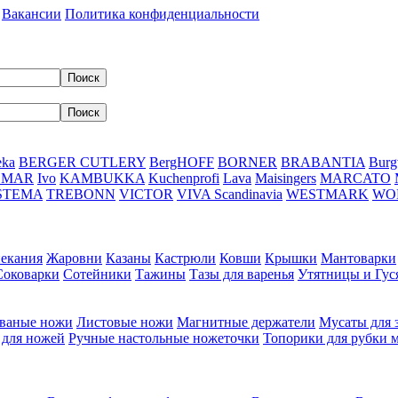
Вакансии
Политика конфиденциальности
eka
BERGER CUTLERY
BergHOFF
BORNER
BRABANTIA
Burg
DMAR
Ivo
KAMBUKKA
Kuchenprofi
Lava
Maisingers
MARCATO
STEMA
TREBONN
VICTOR
VIVA Scandinavia
WESTMARK
WO
пекания
Жаровни
Казаны
Кастрюли
Ковши
Крышки
Мантоварки
Соковарки
Сотейники
Тажины
Тазы для варенья
Утятницы и Гу
ваные ножи
Листовые ножи
Магнитные держатели
Мусаты для 
 для ножей
Ручные настольные ножеточки
Топорики для рубки 