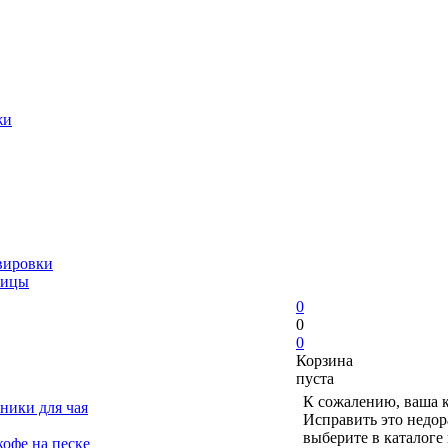
жи
вировки
ницы
0
0
0
Корзина
пуста
К сожалению, ваша к
ники для чая
Исправить это недор
выберите в каталоге
офе на песке