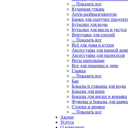
... Показать все
Кухонная утварь
Анти-разбрызгиватели
Банки для сыпучих продукт
Бутылки для воды
Бутылки для масла и уксуса
Вертушки для специй
... Показать все
Всё для дома и кухни
Аксессуары для ванной ком
Аксессуары для пылесосов
Весы напольные
Все для пикника и дачи
Глажка
... Показать все
Бар
Бокалы и стаканы для воды
Бокалы для вина
Бокалы для виски и коньяка
Фужеры и бокалы для шамп
Стопки и рюмки
... Показать все
Акции
Услуги
О компании