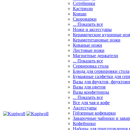
Сотейники
Кастрюли
Ковши
Скороварки
... Показать все
Ножи и аксессуары
Керамические кухонные но
Керамотитановые ножи
Кованые ножи
Листовые ножи
Магнитные держатели
... Показать все
Сервировка стола
Блюда для сервировки стола
Бумажные салфетки для сер
Вазы для фруктов, фруктов
Вазы для цветов
Вазы конфетницы
... Показать все
Все для чая и кофе
Аксессуары
Гейзерные кофеварки
Заварочные чайники и завар
Кофейники
Наборы для приготовления к