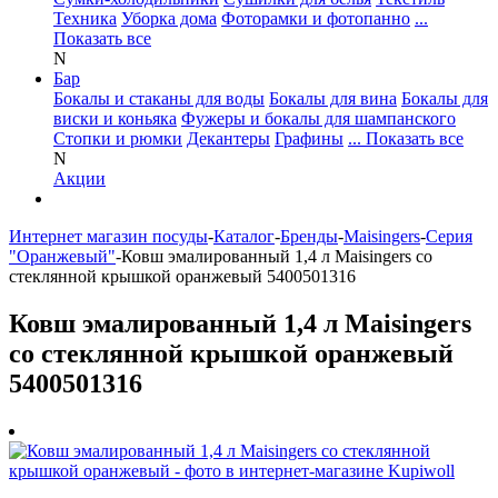
Техника
Уборка дома
Фоторамки и фотопанно
...
Показать все
N
Бар
Бокалы и стаканы для воды
Бокалы для вина
Бокалы для
виски и коньяка
Фужеры и бокалы для шампанского
Стопки и рюмки
Декантеры
Графины
... Показать все
N
Акции
Интернет магазин посуды
-
Каталог
-
Бренды
-
Maisingers
-
Серия
"Оранжевый"
-
Ковш эмалированный 1,4 л Maisingers со
стеклянной крышкой оранжевый 5400501316
Ковш эмалированный 1,4 л Maisingers
со стеклянной крышкой оранжевый
5400501316