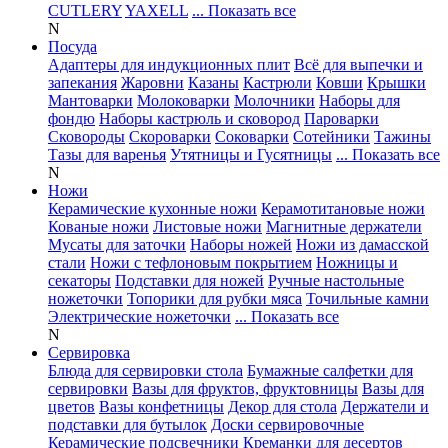
CUTLERY
YAXELL
... Показать все
N
Посуда
Адаптеры для индукционных плит
Всё для выпечки и
запекания
Жаровни
Казаны
Кастрюли
Ковши
Крышки
Мантоварки
Молоковарки
Молочники
Наборы для
фондю
Наборы кастрюль и сковород
Пароварки
Сковороды
Скороварки
Соковарки
Сотейники
Тажины
Тазы для варенья
Утятницы и Гусятницы
... Показать все
N
Ножи
Керамические кухонные ножи
Керамотитановые ножи
Кованые ножи
Листовые ножи
Магнитные держатели
Мусаты для заточки
Наборы ножей
Ножи из дамасской
стали
Ножи с тефлоновым покрытием
Ножницы и
секаторы
Подставки для ножей
Ручные настольные
ножеточки
Топорики для рубки мяса
Точильные камни
Электрические ножеточки
... Показать все
N
Сервировка
Блюда для сервировки стола
Бумажные салфетки для
сервировки
Вазы для фруктов, фруктовницы
Вазы для
цветов
Вазы конфетницы
Декор для стола
Держатели и
подставки для бутылок
Доски сервировочные
Керамические подсвечники
Креманки для десертов