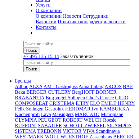
Услуги
О компании
О компании
Новости
Сотрудники
Вакансии
Политика конфиденциальности
Контакты
+7 495 135-15-14
Заказать звонок
Бренды
Adhoc
ALZA
AMT Gastroguss
Anna Lafarg
ARCOS
BAF
Beka
BERGER CUTLERY
BergHOFF
BORNER
BRABANTIA
Burgvogel Solingen
Chef's Choice
CILIO
COMPOSEEAT
CRISTEMA
EJIRY
ELO
EMILE HENRY
Felix Solingen
Gastrolux
HERDMAR
Ivo
KAMBUKKA
Kuchenprofi
Lava
Maisingers
MARCATO
Microplane
OLYMPIA
PEUGEOT
ROBERT WELCH
Roesle
RUFFONI
SABATIER
SCHOTT ZWIESEL
SILAMPOS
SISTEMA
TREBONN
VICTOR
VIVA Scandinavia
WESTMARK
WOLL
WUESTHOF
Zassenhaus
BERGER