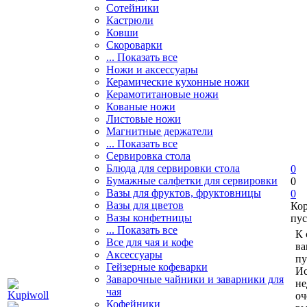
Сотейники
Кастрюли
Ковши
Скороварки
... Показать все
Ножи и аксессуары
Керамические кухонные ножи
Керамотитановые ножи
Кованые ножи
Листовые ножи
Магнитные держатели
... Показать все
Сервировка стола
Блюда для сервировки стола
0
Бумажные салфетки для сервировки
0
Вазы для фруктов, фруктовницы
0
Вазы для цветов
Ко
Вазы конфетницы
пус
... Показать все
К 
Все для чая и кофе
ва
Аксессуары
пу
Гейзерные кофеварки
Ис
Заварочные чайники и заварники для
не
чая
оч
Кофейники