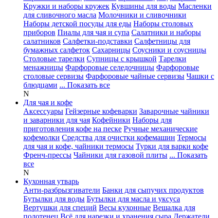
Кружки и наборы кружек
Кувшины для воды
Масленки
для сливочного масла
Молочники и сливочники
Наборы детской посуды для еды
Наборы столовых
приборов
Пиалы для чая и супа
Салатники и наборы
салатников
Салфетки-подставки
Салфетницы для
бумажных салфеток
Сахарницы
Соусники и соусницы
Столовые тарелки
Супницы с крышкой
Тарелки
менажницы
Фарфоровые селедочницы
Фарфоровые
столовые сервизы
Фарфоровые чайные сервизы
Чашки с
блюдцами
... Показать все
N
Для чая и кофе
Аксессуары
Гейзерные кофеварки
Заварочные чайники
и заварники для чая
Кофейники
Наборы для
приготовления кофе на песке
Ручные механические
кофемолки
Средства для очистки кофемашин
Термосы
для чая и кофе, чайники термосы
Турки для варки кофе
Френч-прессы
Чайники для газовой плиты
... Показать
все
N
Кухонная утварь
Анти-разбрызгиватели
Банки для сыпучих продуктов
Бутылки для воды
Бутылки для масла и уксуса
Вертушки для специй
Весы кухонные
Вешалка для
полотенец
Всё для нарезки и хранения сыра
Держатели