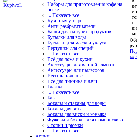
вы
Наборы для приготовления кофе на
ка
песке
и
... Показать все
то
Кухонная утварь
н
Анти-разбрызгиватели
кн
Банки для сыпучих продуктов
ко
Бутылки для воды
Общ
Бутылки для масла и уксуса
руб
Вертушки для специй
Пер
... Показать все
кор
Всё для дома и кухни
Аксессуары для ванной комнаты
Аксессуары для пылесосов
Весы напольные
Все для пикника и дачи
Глажка
... Показать все
Бар
Бокалы и стаканы для воды
Бокалы для вина
Бокалы для виски и коньяка
Фужеры и бокалы для шампанского
Стопки и рюмки
... Показать все
Акции