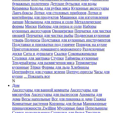
бумажных полотенец
Детские бутылки для воды
Керамика
Колоды для рубки мяса
Кухонные аксессуары
Ланч-боксы
Лотки для столовых приборов
Лотки и
контейнеры для продуктов
Машинки для изготовления
лапши
Мельницы для перца и соли
Металлические
формы
Миски
Наборы для перца и соли
Наборы
кухонных аксессуаров
Овощерезки
Перчатки для чистки
овощей
Перчатки для чистки рыбы
Подвесная кухонная
утварь
Подносы
Подставки для кухонных инструментов
Подставки и прихватки под горячее
Порядок на кухне
Приготовление домашнего мороженого
Разделочные
доски
Сита и дуршлаги
Скалки
Соковыжималки
Столики для завтрака
Ступки
Таймеры кухонные
Тендерайзеры для размягчения мяса
Термометры
кухонные
Тёрки
Формы для льда
Хлебницы
Центрифуги для сушки зелени
Цитрус-прессы
Часы для
кухни
... Показать все
N
Дом
Аксессуары для ванной комнаты
Аксессуары для
мясорубок
Аксессуары для пылесосов
Ароматы для
дома
Весы напольные
Все для пикника и дачи
Глажка
Комнатные растения
Корзины для белья
Маникюрные
принадлежности Zwilling
Мусорные баки
Пепельницы
Сумки-холодильники
Сушилки для белья
Текстиль