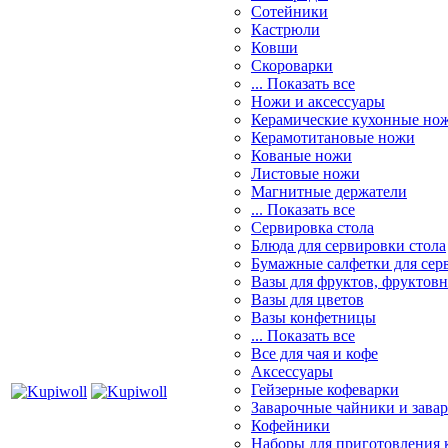
Сотейники
Кастрюли
Ковши
Скороварки
... Показать все
Ножи и аксессуары
Керамические кухонные но
Керамотитановые ножи
Кованые ножи
Листовые ножи
Магнитные держатели
... Показать все
Сервировка стола
Блюда для сервировки стола
Бумажные салфетки для сер
Вазы для фруктов, фруктов
Вазы для цветов
Вазы конфетницы
... Показать все
Все для чая и кофе
Аксессуары
Гейзерные кофеварки
Заварочные чайники и завар
Кофейники
Наборы для приготовления к