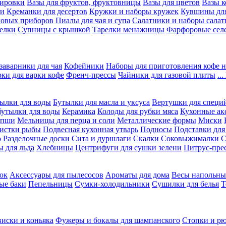
вировки
Вазы для фруктов, фруктовницы
Вазы для цветов
Вазы 
ки
Креманки для десертов
Кружки и наборы кружек
Кувшины дл
ловых приборов
Пиалы для чая и супа
Салатники и наборы салат
елки
Супницы с крышкой
Тарелки менажницы
Фарфоровые сел
заварники для чая
Кофейники
Наборы для приготовления кофе н
рки для варки кофе
Френч-прессы
Чайники для газовой плиты
..
ылки для воды
Бутылки для масла и уксуса
Вертушки для специ
бутылки для воды
Керамика
Колоды для рубки мяса
Кухонные ак
апши
Мельницы для перца и соли
Металлические формы
Миски
чистки рыбы
Подвесная кухонная утварь
Подносы
Подставки для
о
Разделочные доски
Сита и дуршлаги
Скалки
Соковыжималки
С
 для льда
Хлебницы
Центрифуги для сушки зелени
Цитрус-пре
ок
Аксессуары для пылесосов
Ароматы для дома
Весы напольны
ые баки
Пепельницы
Сумки-холодильники
Сушилки для белья
Т
виски и коньяка
Фужеры и бокалы для шампанского
Стопки и р