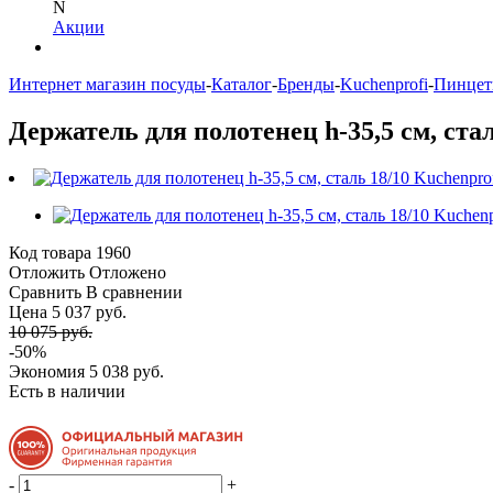
N
Акции
Интернет магазин посуды
-
Каталог
-
Бренды
-
Kuchenprofi
-
Пинцет
Держатель для полотенец h-35,5 см, стал
Код товара
1960
Отложить
Отложено
Сравнить
В сравнении
Цена 5 037 руб.
10 075 руб.
-50%
Экономия
5 038 руб.
Есть в наличии
-
+