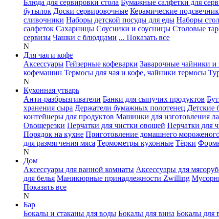
Блюда для сервировки стола
Бумажные салфетки для сер
бутылок
Доски сервировочные
Керамические подсвечни
сливочники
Наборы детской посуды для еды
Наборы сто
салфеток
Сахарницы
Соусники и соусницы
Столовые тар
сервизы
Чашки с блюдцами
... Показать все
N
Для чая и кофе
Аксессуары
Гейзерные кофеварки
Заварочные чайники и 
кофемашин
Термосы для чая и кофе, чайники термосы
Ту
N
Кухонная утварь
Анти-разбрызгиватели
Банки для сыпучих продуктов
Бут
хранения сыра
Держатели бумажных полотенец
Детские 
контейнеры для продуктов
Машинки для изготовления л
Овощерезки
Перчатки для чистки овощей
Перчатки для 
Порядок на кухне
Приготовление домашнего мороженог
для размягчения мяса
Термометры кухонные
Тёрки
Формы
N
Дом
Аксессуары для ванной комнаты
Аксессуары для мясоруб
для белья
Маникюрные принадлежности Zwilling
Мусорн
Показать все
N
Бар
Бокалы и стаканы для воды
Бокалы для вина
Бокалы для 