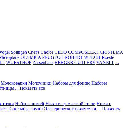
vogel Solingen
Chef's Choice
CILIO
COMPOSEEAT
CRISTEMA
Microplane
OLYMPIA
PEUGEOT
ROBERT WELCH
Roesle
LL
WUESTHOF
Zassenhaus
BERGER CUTLERY
YAXELL
...
Молоковарки
Молочники
Наборы для фондю
Наборы
сятницы
... Показать все
заточки
Наборы ножей
Ножи из дамасской стали
Ножи с
мяса
Точильные камни
Электрические ножеточки
... Показать