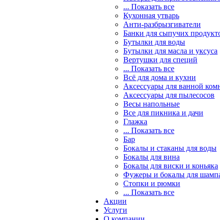
... Показать все
Кухонная утварь
Анти-разбрызгиватели
Банки для сыпучих продукт
Бутылки для воды
Бутылки для масла и уксуса
Вертушки для специй
... Показать все
Всё для дома и кухни
Аксессуары для ванной ком
Аксессуары для пылесосов
Весы напольные
Все для пикника и дачи
Глажка
... Показать все
Бар
Бокалы и стаканы для воды
Бокалы для вина
Бокалы для виски и коньяка
Фужеры и бокалы для шамп
Стопки и рюмки
... Показать все
Акции
Услуги
О компании