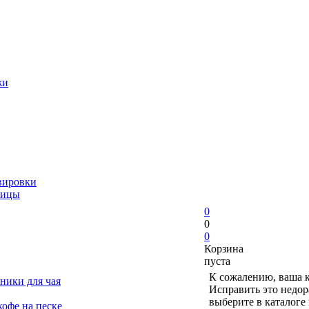
жи
вировки
ницы
0
0
0
Корзина
пуста
К сожалению, ваша к
ники для чая
Исправить это недор
выберите в каталоге
офе на песке