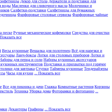
конфетницы
Декор для стола
Держатели и подставки для
я воды
Масленки для сливочного масла
Молочники и
ников
Салфетки-подставки
Салфетницы для бумажных
едочницы
Фарфоровые столовые сервизы
Фарфоровые чайные
а песке
Ручные механические кофемолки
Средства для очистки
. Показать все
й
Весы кухонные
Вешалка для полотенец
Всё для нарезки и
сессуары
Ланч-боксы
Лотки для столовых приборов
Лотки и
Наборы для перца и соли
Наборы кухонных аксессуаров
 кухонных инструментов
Подставки и прихватки под горячее
толики для завтрака
Ступки
Таймеры кухонные
Тендерайзеры
ссы
Часы для кухни
... Показать все
е
Все для пикника и дачи
Глажка
Комнатные растения
Корзины
екстиль
Техника
Уборка дома
Фоторамки и фотопанно
...
юмки
Декантеры
Графины
... Показать все