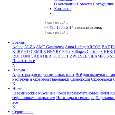
О компании
Новости
Сотрудники
Контакты
+7 495 135-15-14
Заказать звонок
Бренды
Adhoc
ALZA
AMT Gastroguss
Anna Lafarg
ARCOS
BAF
B
EJIRY
ELO
EMILE HENRY
Felix Solingen
Gastrolux
HER
RUFFONI
SABATIER
SCHOTT ZWIESEL
SILAMPOS
SI
Показать все
N
Посуда
Адаптеры для индукционных плит
Всё для выпечки и за
кастрюль и сковород
Пароварки
Сковороды
Скороварки
N
Ножи
Керамические кухонные ножи
Керамотитановые ножи
Ко
тефлоновым покрытием
Ножницы и секаторы
Подставки
все
N
Сервировка