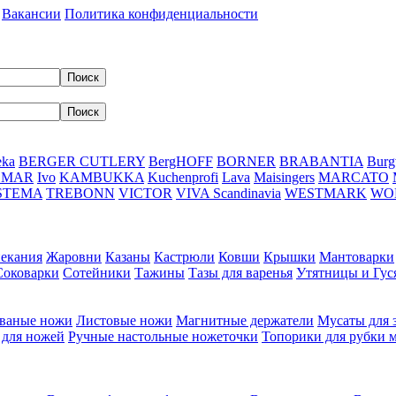
Вакансии
Политика конфиденциальности
eka
BERGER CUTLERY
BergHOFF
BORNER
BRABANTIA
Burg
DMAR
Ivo
KAMBUKKA
Kuchenprofi
Lava
Maisingers
MARCATO
STEMA
TREBONN
VICTOR
VIVA Scandinavia
WESTMARK
WO
пекания
Жаровни
Казаны
Кастрюли
Ковши
Крышки
Мантоварки
Соковарки
Сотейники
Тажины
Тазы для варенья
Утятницы и Гу
ваные ножи
Листовые ножи
Магнитные держатели
Мусаты для 
 для ножей
Ручные настольные ножеточки
Топорики для рубки 