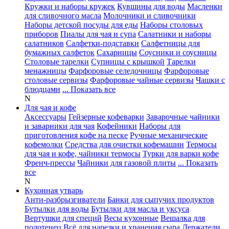
Кружки и наборы кружек
Кувшины для воды
Масленки
для сливочного масла
Молочники и сливочники
Наборы детской посуды для еды
Наборы столовых
приборов
Пиалы для чая и супа
Салатники и наборы
салатников
Салфетки-подставки
Салфетницы для
бумажных салфеток
Сахарницы
Соусники и соусницы
Столовые тарелки
Супницы с крышкой
Тарелки
менажницы
Фарфоровые селедочницы
Фарфоровые
столовые сервизы
Фарфоровые чайные сервизы
Чашки с
блюдцами
... Показать все
N
Для чая и кофе
Аксессуары
Гейзерные кофеварки
Заварочные чайники
и заварники для чая
Кофейники
Наборы для
приготовления кофе на песке
Ручные механические
кофемолки
Средства для очистки кофемашин
Термосы
для чая и кофе, чайники термосы
Турки для варки кофе
Френч-прессы
Чайники для газовой плиты
... Показать
все
N
Кухонная утварь
Анти-разбрызгиватели
Банки для сыпучих продуктов
Бутылки для воды
Бутылки для масла и уксуса
Вертушки для специй
Весы кухонные
Вешалка для
полотенец
Всё для нарезки и хранения сыра
Держатели