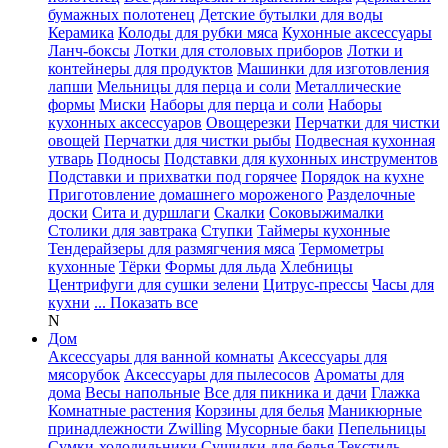
бумажных полотенец
Детские бутылки для воды
Керамика
Колоды для рубки мяса
Кухонные аксессуары
Ланч-боксы
Лотки для столовых приборов
Лотки и
контейнеры для продуктов
Машинки для изготовления
лапши
Мельницы для перца и соли
Металлические
формы
Миски
Наборы для перца и соли
Наборы
кухонных аксессуаров
Овощерезки
Перчатки для чистки
овощей
Перчатки для чистки рыбы
Подвесная кухонная
утварь
Подносы
Подставки для кухонных инструментов
Подставки и прихватки под горячее
Порядок на кухне
Приготовление домашнего мороженого
Разделочные
доски
Сита и дуршлаги
Скалки
Соковыжималки
Столики для завтрака
Ступки
Таймеры кухонные
Тендерайзеры для размягчения мяса
Термометры
кухонные
Тёрки
Формы для льда
Хлебницы
Центрифуги для сушки зелени
Цитрус-прессы
Часы для
кухни
... Показать все
N
Дом
Аксессуары для ванной комнаты
Аксессуары для
мясорубок
Аксессуары для пылесосов
Ароматы для
дома
Весы напольные
Все для пикника и дачи
Глажка
Комнатные растения
Корзины для белья
Маникюрные
принадлежности Zwilling
Мусорные баки
Пепельницы
Сумки-холодильники
Сушилки для белья
Текстиль