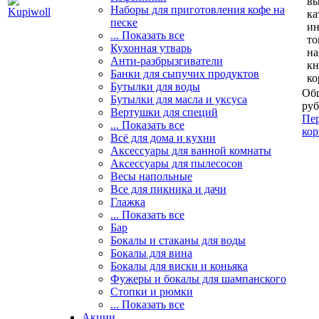
вы
Наборы для приготовления кофе на
ка
песке
и
... Показать все
то
Кухонная утварь
н
Анти-разбрызгиватели
кн
Банки для сыпучих продуктов
ко
Бутылки для воды
Общ
Бутылки для масла и уксуса
руб
Вертушки для специй
Пер
... Показать все
кор
Всё для дома и кухни
Аксессуары для ванной комнаты
Аксессуары для пылесосов
Весы напольные
Все для пикника и дачи
Глажка
... Показать все
Бар
Бокалы и стаканы для воды
Бокалы для вина
Бокалы для виски и коньяка
Фужеры и бокалы для шампанского
Стопки и рюмки
... Показать все
Акции