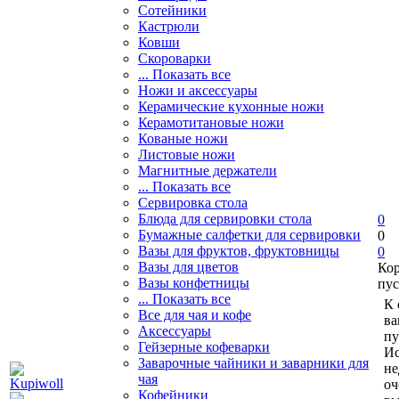
Сотейники
Кастрюли
Ковши
Скороварки
... Показать все
Ножи и аксессуары
Керамические кухонные ножи
Керамотитановые ножи
Кованые ножи
Листовые ножи
Магнитные держатели
... Показать все
Сервировка стола
Блюда для сервировки стола
0
Бумажные салфетки для сервировки
0
Вазы для фруктов, фруктовницы
0
Вазы для цветов
Ко
Вазы конфетницы
пус
... Показать все
К 
Все для чая и кофе
ва
Аксессуары
пу
Гейзерные кофеварки
Ис
Заварочные чайники и заварники для
не
чая
оч
Кофейники