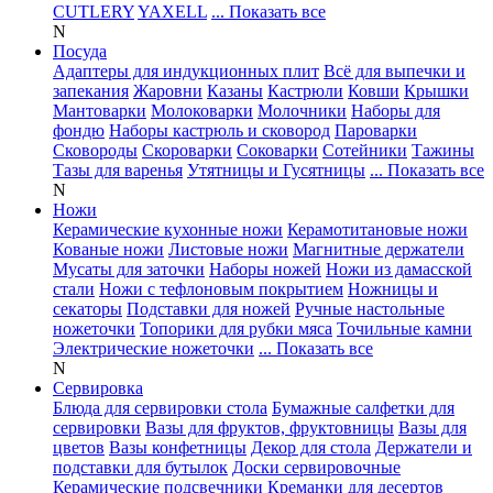
CUTLERY
YAXELL
... Показать все
N
Посуда
Адаптеры для индукционных плит
Всё для выпечки и
запекания
Жаровни
Казаны
Кастрюли
Ковши
Крышки
Мантоварки
Молоковарки
Молочники
Наборы для
фондю
Наборы кастрюль и сковород
Пароварки
Сковороды
Скороварки
Соковарки
Сотейники
Тажины
Тазы для варенья
Утятницы и Гусятницы
... Показать все
N
Ножи
Керамические кухонные ножи
Керамотитановые ножи
Кованые ножи
Листовые ножи
Магнитные держатели
Мусаты для заточки
Наборы ножей
Ножи из дамасской
стали
Ножи с тефлоновым покрытием
Ножницы и
секаторы
Подставки для ножей
Ручные настольные
ножеточки
Топорики для рубки мяса
Точильные камни
Электрические ножеточки
... Показать все
N
Сервировка
Блюда для сервировки стола
Бумажные салфетки для
сервировки
Вазы для фруктов, фруктовницы
Вазы для
цветов
Вазы конфетницы
Декор для стола
Держатели и
подставки для бутылок
Доски сервировочные
Керамические подсвечники
Креманки для десертов