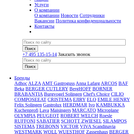
Услуги
О компании
О компании
Новости
Сотрудники
Вакансии
Политика конфиденциальности
Контакты
+7 495 135-15-14
Заказать звонок
Бренды
Adhoc
ALZA
AMT Gastroguss
Anna Lafarg
ARCOS
BAF
Beka
BERGER CUTLERY
BergHOFF
BORNER
BRABANTIA
Burgvogel Solingen
Chef's Choice
CILIO
COMPOSEEAT
CRISTEMA
EJIRY
ELO
EMILE HENRY
Felix Solingen
Gastrolux
HERDMAR
Ivo
KAMBUKKA
Kuchenprofi
Lava
Maisingers
MARCATO
Microplane
OLYMPIA
PEUGEOT
ROBERT WELCH
Roesle
RUFFONI
SABATIER
SCHOTT ZWIESEL
SILAMPOS
SISTEMA
TREBONN
VICTOR
VIVA Scandinavia
WESTMARK
WOLL
WUESTHOF
Zassenhaus
BERGER