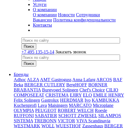
Услуги
О компании
О компании
Новости
Сотрудники
Вакансии
Политика конфиденциальности
Контакты
+7 495 135-15-14
Заказать звонок
Бренды
Adhoc
ALZA
AMT Gastroguss
Anna Lafarg
ARCOS
BAF
Beka
BERGER CUTLERY
BergHOFF
BORNER
BRABANTIA
Burgvogel Solingen
Chef's Choice
CILIO
COMPOSEEAT
CRISTEMA
EJIRY
ELO
EMILE HENRY
Felix Solingen
Gastrolux
HERDMAR
Ivo
KAMBUKKA
Kuchenprofi
Lava
Maisingers
MARCATO
Microplane
OLYMPIA
PEUGEOT
ROBERT WELCH
Roesle
RUFFONI
SABATIER
SCHOTT ZWIESEL
SILAMPOS
SISTEMA
TREBONN
VICTOR
VIVA Scandinavia
WESTMARK
WOLL
WUESTHOF
Zassenhaus
BERGER