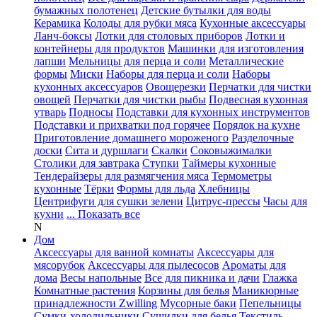
бумажных полотенец
Детские бутылки для воды
Керамика
Колоды для рубки мяса
Кухонные аксессуары
Ланч-боксы
Лотки для столовых приборов
Лотки и
контейнеры для продуктов
Машинки для изготовления
лапши
Мельницы для перца и соли
Металлические
формы
Миски
Наборы для перца и соли
Наборы
кухонных аксессуаров
Овощерезки
Перчатки для чистки
овощей
Перчатки для чистки рыбы
Подвесная кухонная
утварь
Подносы
Подставки для кухонных инструментов
Подставки и прихватки под горячее
Порядок на кухне
Приготовление домашнего мороженого
Разделочные
доски
Сита и дуршлаги
Скалки
Соковыжималки
Столики для завтрака
Ступки
Таймеры кухонные
Тендерайзеры для размягчения мяса
Термометры
кухонные
Тёрки
Формы для льда
Хлебницы
Центрифуги для сушки зелени
Цитрус-прессы
Часы для
кухни
... Показать все
N
Дом
Аксессуары для ванной комнаты
Аксессуары для
мясорубок
Аксессуары для пылесосов
Ароматы для
дома
Весы напольные
Все для пикника и дачи
Глажка
Комнатные растения
Корзины для белья
Маникюрные
принадлежности Zwilling
Мусорные баки
Пепельницы
Сумки-холодильники
Сушилки для белья
Текстиль