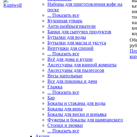
вы
Наборы для приготовления кофе на
ка
песке
и
... Показать все
то
Кухонная утварь
н
Анти-разбрызгиватели
кн
Банки для сыпучих продуктов
ко
Бутылки для воды
Общ
Бутылки для масла и уксуса
руб
Вертушки для специй
Пер
... Показать все
кор
Всё для дома и кухни
Аксессуары для ванной комнаты
Аксессуары для пылесосов
Весы напольные
Все для пикника и дачи
Глажка
... Показать все
Бар
Бокалы и стаканы для воды
Бокалы для вина
Бокалы для виски и коньяка
Фужеры и бокалы для шампанского
Стопки и рюмки
... Показать все
Акции