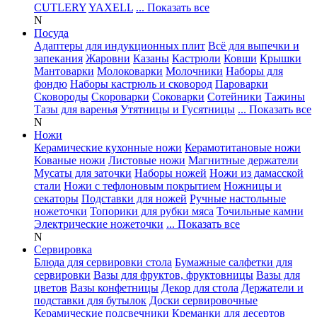
CUTLERY
YAXELL
... Показать все
N
Посуда
Адаптеры для индукционных плит
Всё для выпечки и
запекания
Жаровни
Казаны
Кастрюли
Ковши
Крышки
Мантоварки
Молоковарки
Молочники
Наборы для
фондю
Наборы кастрюль и сковород
Пароварки
Сковороды
Скороварки
Соковарки
Сотейники
Тажины
Тазы для варенья
Утятницы и Гусятницы
... Показать все
N
Ножи
Керамические кухонные ножи
Керамотитановые ножи
Кованые ножи
Листовые ножи
Магнитные держатели
Мусаты для заточки
Наборы ножей
Ножи из дамасской
стали
Ножи с тефлоновым покрытием
Ножницы и
секаторы
Подставки для ножей
Ручные настольные
ножеточки
Топорики для рубки мяса
Точильные камни
Электрические ножеточки
... Показать все
N
Сервировка
Блюда для сервировки стола
Бумажные салфетки для
сервировки
Вазы для фруктов, фруктовницы
Вазы для
цветов
Вазы конфетницы
Декор для стола
Держатели и
подставки для бутылок
Доски сервировочные
Керамические подсвечники
Креманки для десертов