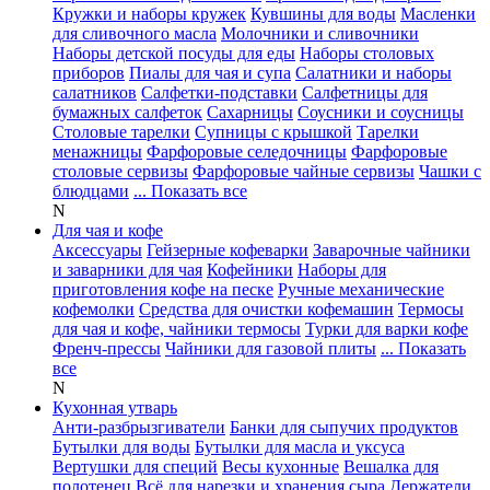
Кружки и наборы кружек
Кувшины для воды
Масленки
для сливочного масла
Молочники и сливочники
Наборы детской посуды для еды
Наборы столовых
приборов
Пиалы для чая и супа
Салатники и наборы
салатников
Салфетки-подставки
Салфетницы для
бумажных салфеток
Сахарницы
Соусники и соусницы
Столовые тарелки
Супницы с крышкой
Тарелки
менажницы
Фарфоровые селедочницы
Фарфоровые
столовые сервизы
Фарфоровые чайные сервизы
Чашки с
блюдцами
... Показать все
N
Для чая и кофе
Аксессуары
Гейзерные кофеварки
Заварочные чайники
и заварники для чая
Кофейники
Наборы для
приготовления кофе на песке
Ручные механические
кофемолки
Средства для очистки кофемашин
Термосы
для чая и кофе, чайники термосы
Турки для варки кофе
Френч-прессы
Чайники для газовой плиты
... Показать
все
N
Кухонная утварь
Анти-разбрызгиватели
Банки для сыпучих продуктов
Бутылки для воды
Бутылки для масла и уксуса
Вертушки для специй
Весы кухонные
Вешалка для
полотенец
Всё для нарезки и хранения сыра
Держатели