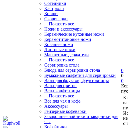
Сотейники
Кастрюли
Ковши
Скороварки
... Показать все
Ножи и аксессуары
Керамические кухонные ножи
Керамотитановые ножи
Кованые ножи
Листовые ножи
Магнитные держатели
... Показать все
Сервировка стола
Блюда для сервировки стола
0
Бумажные салфетки для сервировки
0
Вазы для фруктов, фруктовницы
0
Вазы для цветов
Ко
Вазы конфетницы
пус
... Показать все
К 
Все для чая и кофе
ва
Аксессуары
пу
Гейзерные кофеварки
Ис
Заварочные чайники и заварники для
не
чая
оч
Кофейники