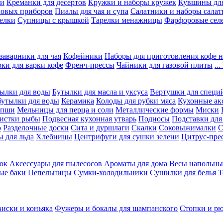
ки
Креманки для десертов
Кружки и наборы кружек
Кувшины дл
ловых приборов
Пиалы для чая и супа
Салатники и наборы салат
елки
Супницы с крышкой
Тарелки менажницы
Фарфоровые сел
заварники для чая
Кофейники
Наборы для приготовления кофе н
рки для варки кофе
Френч-прессы
Чайники для газовой плиты
..
ылки для воды
Бутылки для масла и уксуса
Вертушки для специ
бутылки для воды
Керамика
Колоды для рубки мяса
Кухонные ак
апши
Мельницы для перца и соли
Металлические формы
Миски
чистки рыбы
Подвесная кухонная утварь
Подносы
Подставки для
о
Разделочные доски
Сита и дуршлаги
Скалки
Соковыжималки
С
 для льда
Хлебницы
Центрифуги для сушки зелени
Цитрус-пре
ок
Аксессуары для пылесосов
Ароматы для дома
Весы напольны
ые баки
Пепельницы
Сумки-холодильники
Сушилки для белья
Т
виски и коньяка
Фужеры и бокалы для шампанского
Стопки и р