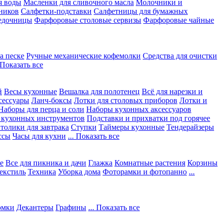
я воды
Масленки для сливочного масла
Молочники и
ников
Салфетки-подставки
Салфетницы для бумажных
едочницы
Фарфоровые столовые сервизы
Фарфоровые чайные
а песке
Ручные механические кофемолки
Средства для очистки
. Показать все
й
Весы кухонные
Вешалка для полотенец
Всё для нарезки и
сессуары
Ланч-боксы
Лотки для столовых приборов
Лотки и
Наборы для перца и соли
Наборы кухонных аксессуаров
 кухонных инструментов
Подставки и прихватки под горячее
толики для завтрака
Ступки
Таймеры кухонные
Тендерайзеры
ссы
Часы для кухни
... Показать все
е
Все для пикника и дачи
Глажка
Комнатные растения
Корзины
екстиль
Техника
Уборка дома
Фоторамки и фотопанно
...
юмки
Декантеры
Графины
... Показать все