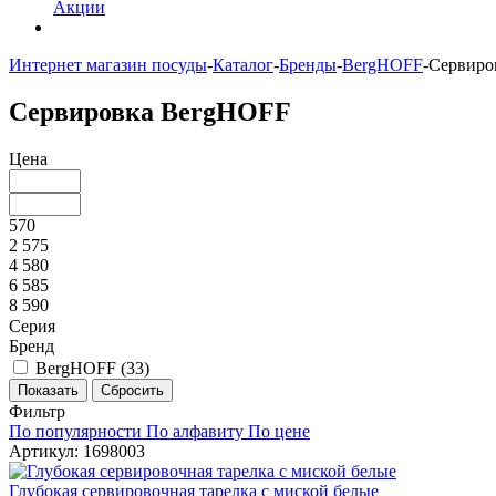
Акции
Интернет магазин посуды
-
Каталог
-
Бренды
-
BergHOFF
-
Сервиро
Сервировка BergHOFF
Цена
570
2 575
4 580
6 585
8 590
Серия
Бренд
BergHOFF (
33
)
Фильтр
По популярности
По алфавиту
По цене
Артикул: 1698003
Глубокая сервировочная тарелка с миской белые