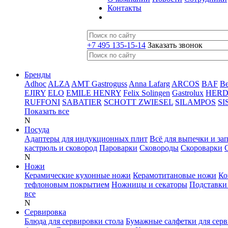
Контакты
+7 495 135-15-14
Заказать звонок
Бренды
Adhoc
ALZA
AMT Gastroguss
Anna Lafarg
ARCOS
BAF
B
EJIRY
ELO
EMILE HENRY
Felix Solingen
Gastrolux
HER
RUFFONI
SABATIER
SCHOTT ZWIESEL
SILAMPOS
SI
Показать все
N
Посуда
Адаптеры для индукционных плит
Всё для выпечки и за
кастрюль и сковород
Пароварки
Сковороды
Скороварки
N
Ножи
Керамические кухонные ножи
Керамотитановые ножи
Ко
тефлоновым покрытием
Ножницы и секаторы
Подставки
все
N
Сервировка
Блюда для сервировки стола
Бумажные салфетки для сер