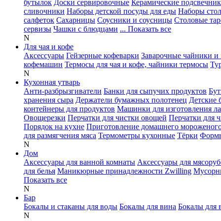
бутылок
Доски сервировочные
Керамические подсвечни
сливочники
Наборы детской посуды для еды
Наборы сто
салфеток
Сахарницы
Соусники и соусницы
Столовые тар
сервизы
Чашки с блюдцами
... Показать все
N
Для чая и кофе
Аксессуары
Гейзерные кофеварки
Заварочные чайники и 
кофемашин
Термосы для чая и кофе, чайники термосы
Ту
N
Кухонная утварь
Анти-разбрызгиватели
Банки для сыпучих продуктов
Бут
хранения сыра
Держатели бумажных полотенец
Детские 
контейнеры для продуктов
Машинки для изготовления л
Овощерезки
Перчатки для чистки овощей
Перчатки для 
Порядок на кухне
Приготовление домашнего мороженог
для размягчения мяса
Термометры кухонные
Тёрки
Формы
N
Дом
Аксессуары для ванной комнаты
Аксессуары для мясоруб
для белья
Маникюрные принадлежности Zwilling
Мусорн
Показать все
N
Бар
Бокалы и стаканы для воды
Бокалы для вина
Бокалы для 
N