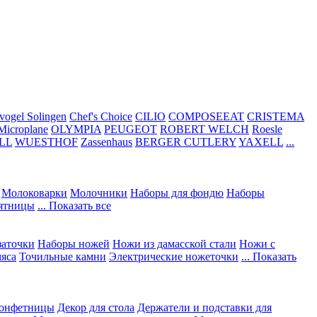
vogel Solingen
Chef's Choice
CILIO
COMPOSEEAT
CRISTEMA
Microplane
OLYMPIA
PEUGEOT
ROBERT WELCH
Roesle
LL
WUESTHOF
Zassenhaus
BERGER CUTLERY
YAXELL
...
Молоковарки
Молочники
Наборы для фондю
Наборы
сятницы
... Показать все
заточки
Наборы ножей
Ножи из дамасской стали
Ножи с
мяса
Точильные камни
Электрические ножеточки
... Показать
конфетницы
Декор для стола
Держатели и подставки для