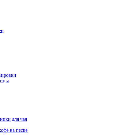
жи
вировки
ницы
ники для чая
офе на песке