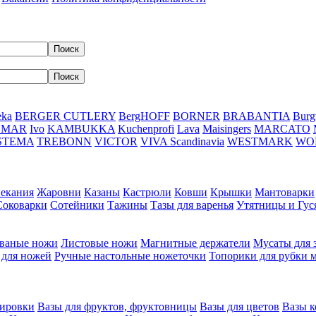
eka
BERGER CUTLERY
BergHOFF
BORNER
BRABANTIA
Burg
DMAR
Ivo
KAMBUKKA
Kuchenprofi
Lava
Maisingers
MARCATO
STEMA
TREBONN
VICTOR
VIVA Scandinavia
WESTMARK
WO
пекания
Жаровни
Казаны
Кастрюли
Ковши
Крышки
Мантоварки
Соковарки
Сотейники
Тажины
Тазы для варенья
Утятницы и Гу
ваные ножи
Листовые ножи
Магнитные держатели
Мусаты для 
 для ножей
Ручные настольные ножеточки
Топорики для рубки 
вировки
Вазы для фруктов, фруктовницы
Вазы для цветов
Вазы 