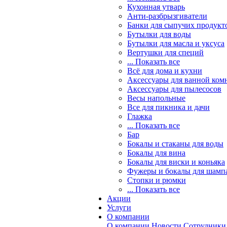
Кухонная утварь
Анти-разбрызгиватели
Банки для сыпучих продукт
Бутылки для воды
Бутылки для масла и уксуса
Вертушки для специй
... Показать все
Всё для дома и кухни
Аксессуары для ванной ком
Аксессуары для пылесосов
Весы напольные
Все для пикника и дачи
Глажка
... Показать все
Бар
Бокалы и стаканы для воды
Бокалы для вина
Бокалы для виски и коньяка
Фужеры и бокалы для шамп
Стопки и рюмки
... Показать все
Акции
Услуги
О компании
О компании
Новости
Сотрудники