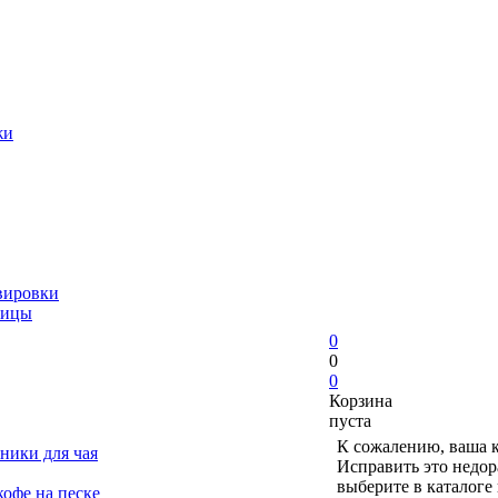
жи
вировки
ницы
0
0
0
Корзина
пуста
К сожалению, ваша к
ники для чая
Исправить это недор
выберите в каталоге
офе на песке