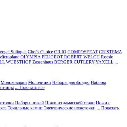
vogel Solingen
Chef's Choice
CILIO
COMPOSEEAT
CRISTEMA
Microplane
OLYMPIA
PEUGEOT
ROBERT WELCH
Roesle
LL
WUESTHOF
Zassenhaus
BERGER CUTLERY
YAXELL
...
Молоковарки
Молочники
Наборы для фондю
Наборы
сятницы
... Показать все
заточки
Наборы ножей
Ножи из дамасской стали
Ножи с
мяса
Точильные камни
Электрические ножеточки
... Показать