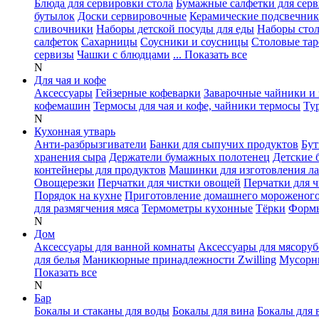
Блюда для сервировки стола
Бумажные салфетки для сер
бутылок
Доски сервировочные
Керамические подсвечни
сливочники
Наборы детской посуды для еды
Наборы сто
салфеток
Сахарницы
Соусники и соусницы
Столовые тар
сервизы
Чашки с блюдцами
... Показать все
N
Для чая и кофе
Аксессуары
Гейзерные кофеварки
Заварочные чайники и 
кофемашин
Термосы для чая и кофе, чайники термосы
Ту
N
Кухонная утварь
Анти-разбрызгиватели
Банки для сыпучих продуктов
Бут
хранения сыра
Держатели бумажных полотенец
Детские 
контейнеры для продуктов
Машинки для изготовления л
Овощерезки
Перчатки для чистки овощей
Перчатки для 
Порядок на кухне
Приготовление домашнего мороженог
для размягчения мяса
Термометры кухонные
Тёрки
Формы
N
Дом
Аксессуары для ванной комнаты
Аксессуары для мясоруб
для белья
Маникюрные принадлежности Zwilling
Мусорн
Показать все
N
Бар
Бокалы и стаканы для воды
Бокалы для вина
Бокалы для 