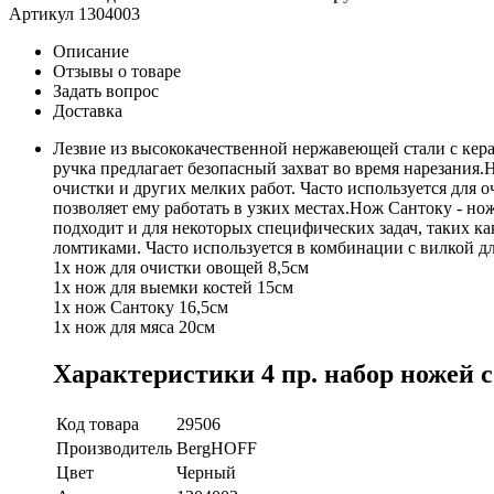
Артикул
1304003
Описание
Отзывы о товаре
Задать вопрос
Доставка
Лезвие из высококачественной нержавеющей стали с кер
ручка предлагает безопасный захват во время нарезания
очистки и других мелких работ. Часто используется для 
позволяет ему работать в узких местах.Нож Сантоку - но
подходит и для некоторых специфических задач, таких ка
ломтиками. Часто используется в комбинации с вилкой д
1x нож для очистки овощей 8,5см
1x нож для выемки костей 15см
1x нож Сантоку 16,5см
1x нож для мяса 20см
Характеристики 4 пр. набор ножей 
Код товара
29506
Производитель
BergHOFF
Цвет
Черный