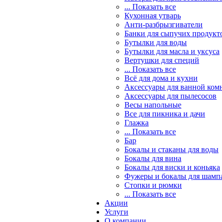
... Показать все
Кухонная утварь
Анти-разбрызгиватели
Банки для сыпучих продукт
Бутылки для воды
Бутылки для масла и уксуса
Вертушки для специй
... Показать все
Всё для дома и кухни
Аксессуары для ванной ком
Аксессуары для пылесосов
Весы напольные
Все для пикника и дачи
Глажка
... Показать все
Бар
Бокалы и стаканы для воды
Бокалы для вина
Бокалы для виски и коньяка
Фужеры и бокалы для шамп
Стопки и рюмки
... Показать все
Акции
Услуги
О компании