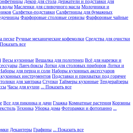
конфетницы
Декор для стола
Держатели и подставки для
я воды
Масленки для сливочного масла
Молочники и
ников
Салфетки-подставки
Салфетницы для бумажных
едочницы
Фарфоровые столовые сервизы
Фарфоровые чайные
а песке
Ручные механические кофемолки
Средства для очистки
. Показать все
й
Весы кухонные
Вешалка для полотенец
Всё для нарезки и
сессуары
Ланч-боксы
Лотки для столовых приборов
Лотки и
Наборы для перца и соли
Наборы кухонных аксессуаров
 кухонных инструментов
Подставки и прихватки под горячее
толики для завтрака
Ступки
Таймеры кухонные
Тендерайзеры
ссы
Часы для кухни
... Показать все
е
Все для пикника и дачи
Глажка
Комнатные растения
Корзины
екстиль
Техника
Уборка дома
Фоторамки и фотопанно
...
юмки
Декантеры
Графины
... Показать все