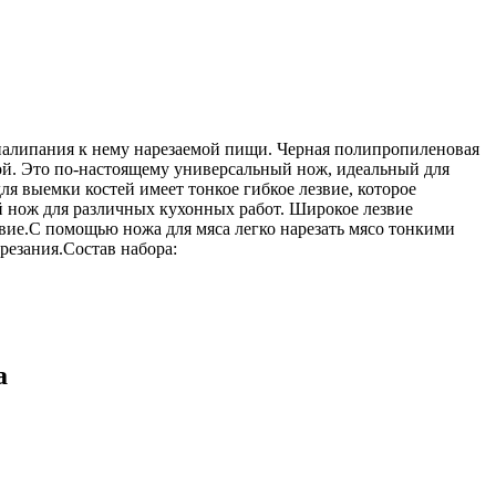
налипания к нему нарезаемой пищи. Черная полипропиленовая
кой. Это по-настоящему универсальный нож, идеальный для
ля выемки костей имеет тонкое гибкое лезвие, которое
ый нож для различных кухонных работ. Широкое лезвие
звие.С помощью ножа для мяса легко нарезать мясо тонкими
резания.
Состав набора:
а