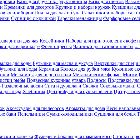
вировки
Вазы для фруктов, фруктовницы
Вазы для цветов
Вазы 
ки
Креманки для десертов
Кружки и наборы кружек
Кувшины дл
ловых приборов
Пиалы для чая и супа
Салатники и наборы салат
елки
Супницы с крышкой
Тарелки менажницы
Фарфоровые сел
заварники для чая
Кофейники
Наборы для приготовления кофе н
рки для варки кофе
Френч-прессы
Чайники для газовой плиты
..
ылки для воды
Бутылки для масла и уксуса
Вертушки для специ
бутылки для воды
Керамика
Колоды для рубки мяса
Кухонные ак
апши
Мельницы для перца и соли
Металлические формы
Миски
чистки рыбы
Подвесная кухонная утварь
Подносы
Подставки для
о
Разделочные доски
Сита и дуршлаги
Скалки
Соковыжималки
С
 для льда
Хлебницы
Центрифуги для сушки зелени
Цитрус-пре
ок
Аксессуары для пылесосов
Ароматы для дома
Весы напольны
ые баки
Пепельницы
Сумки-холодильники
Сушилки для белья
Т
виски и коньяка
Фужеры и бокалы для шампанского
Стопки и р