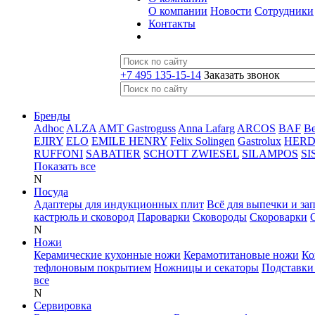
О компании
Новости
Сотрудники
Контакты
+7 495 135-15-14
Заказать звонок
Бренды
Adhoc
ALZA
AMT Gastroguss
Anna Lafarg
ARCOS
BAF
B
EJIRY
ELO
EMILE HENRY
Felix Solingen
Gastrolux
HER
RUFFONI
SABATIER
SCHOTT ZWIESEL
SILAMPOS
SI
Показать все
N
Посуда
Адаптеры для индукционных плит
Всё для выпечки и за
кастрюль и сковород
Пароварки
Сковороды
Скороварки
N
Ножи
Керамические кухонные ножи
Керамотитановые ножи
Ко
тефлоновым покрытием
Ножницы и секаторы
Подставки
все
N
Сервировка