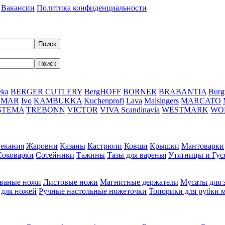
Вакансии
Политика конфиденциальности
eka
BERGER CUTLERY
BergHOFF
BORNER
BRABANTIA
Burg
DMAR
Ivo
KAMBUKKA
Kuchenprofi
Lava
Maisingers
MARCATO
STEMA
TREBONN
VICTOR
VIVA Scandinavia
WESTMARK
WO
пекания
Жаровни
Казаны
Кастрюли
Ковши
Крышки
Мантоварки
Соковарки
Сотейники
Тажины
Тазы для варенья
Утятницы и Гу
ваные ножи
Листовые ножи
Магнитные держатели
Мусаты для 
 для ножей
Ручные настольные ножеточки
Топорики для рубки 