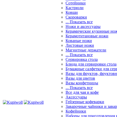
Сотейники
Кастрюли
Ковши
Скороварки
... Показать все
Ножи и аксессуары
Керамические кухонные но
Керамотитановые ножи
Кованые ножи
Листовые ножи
Магнитные держатели
... Показать все
Сервировка стола
Блюда для сервировки стола
Бумажные салфетки для сер
Вазы для фруктов, фруктов
Вазы для цветов
Вазы конфетницы
... Показать все
Все для чая и кофе
Аксессуары
Гейзерные кофеварки
Заварочные чайники и завар
Кофейники
Наборы для приготовления к