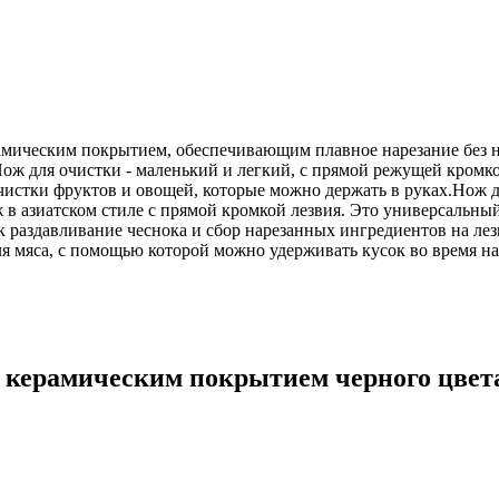
амическим покрытием, обеспечивающим плавное нарезание без 
.Нож для очистки - маленький и легкий, с прямой режущей кром
очистки фруктов и овощей, которые можно держать в руках.Нож д
ж в азиатском стиле с прямой кромкой лезвия. Это универсальн
к раздавливание чеснока и сбор нарезанных ингредиентов на ле
ля мяса, с помощью которой можно удерживать кусок во время на
с керамическим покрытием черного цвет