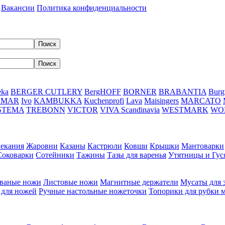
Вакансии
Политика конфиденциальности
eka
BERGER CUTLERY
BergHOFF
BORNER
BRABANTIA
Burg
DMAR
Ivo
KAMBUKKA
Kuchenprofi
Lava
Maisingers
MARCATO
STEMA
TREBONN
VICTOR
VIVA Scandinavia
WESTMARK
WO
пекания
Жаровни
Казаны
Кастрюли
Ковши
Крышки
Мантоварки
Соковарки
Сотейники
Тажины
Тазы для варенья
Утятницы и Гу
ваные ножи
Листовые ножи
Магнитные держатели
Мусаты для 
 для ножей
Ручные настольные ножеточки
Топорики для рубки 