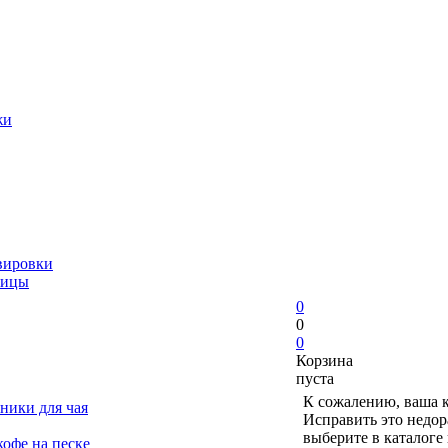
жи
вировки
ницы
0
0
0
Корзина
пуста
К сожалению, ваша к
ники для чая
Исправить это недор
выберите в каталоге
офе на песке