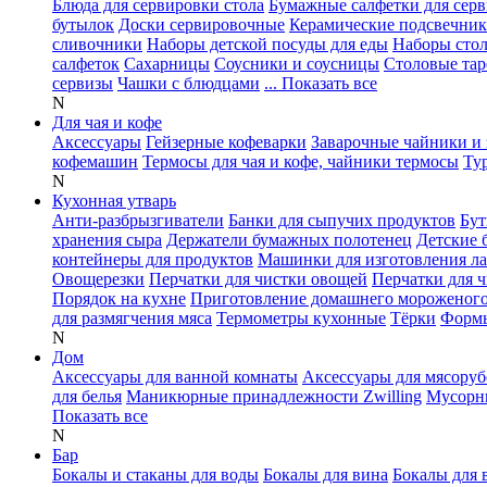
Блюда для сервировки стола
Бумажные салфетки для сер
бутылок
Доски сервировочные
Керамические подсвечни
сливочники
Наборы детской посуды для еды
Наборы сто
салфеток
Сахарницы
Соусники и соусницы
Столовые тар
сервизы
Чашки с блюдцами
... Показать все
N
Для чая и кофе
Аксессуары
Гейзерные кофеварки
Заварочные чайники и 
кофемашин
Термосы для чая и кофе, чайники термосы
Ту
N
Кухонная утварь
Анти-разбрызгиватели
Банки для сыпучих продуктов
Бут
хранения сыра
Держатели бумажных полотенец
Детские 
контейнеры для продуктов
Машинки для изготовления л
Овощерезки
Перчатки для чистки овощей
Перчатки для 
Порядок на кухне
Приготовление домашнего мороженог
для размягчения мяса
Термометры кухонные
Тёрки
Формы
N
Дом
Аксессуары для ванной комнаты
Аксессуары для мясоруб
для белья
Маникюрные принадлежности Zwilling
Мусорн
Показать все
N
Бар
Бокалы и стаканы для воды
Бокалы для вина
Бокалы для 