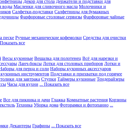
конфетницы
Декор для стола
Держатели и подставки для
я воды
Масленки для сливочного масла
Молочники и
ников
Салфетки-подставки
Салфетницы для бумажных
едочницы
Фарфоровые столовые сервизы
Фарфоровые чайные
а песке
Ручные механические кофемолки
Средства для очистки
. Показать все
й
Весы кухонные
Вешалка для полотенец
Всё для нарезки и
сессуары
Ланч-боксы
Лотки для столовых приборов
Лотки и
Наборы для перца и соли
Наборы кухонных аксессуаров
 кухонных инструментов
Подставки и прихватки под горячее
толики для завтрака
Ступки
Таймеры кухонные
Тендерайзеры
ссы
Часы для кухни
... Показать все
е
Все для пикника и дачи
Глажка
Комнатные растения
Корзины
екстиль
Техника
Уборка дома
Фоторамки и фотопанно
...
юмки
Декантеры
Графины
... Показать все