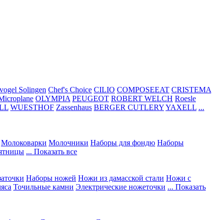
vogel Solingen
Chef's Choice
CILIO
COMPOSEEAT
CRISTEMA
Microplane
OLYMPIA
PEUGEOT
ROBERT WELCH
Roesle
LL
WUESTHOF
Zassenhaus
BERGER CUTLERY
YAXELL
...
Молоковарки
Молочники
Наборы для фондю
Наборы
сятницы
... Показать все
заточки
Наборы ножей
Ножи из дамасской стали
Ножи с
мяса
Точильные камни
Электрические ножеточки
... Показать