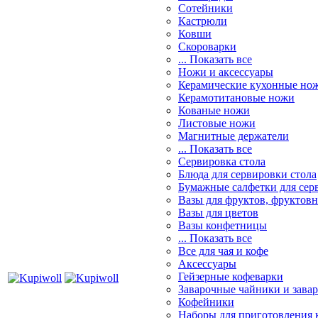
Сотейники
Кастрюли
Ковши
Скороварки
... Показать все
Ножи и аксессуары
Керамические кухонные но
Керамотитановые ножи
Кованые ножи
Листовые ножи
Магнитные держатели
... Показать все
Сервировка стола
Блюда для сервировки стола
Бумажные салфетки для сер
Вазы для фруктов, фруктов
Вазы для цветов
Вазы конфетницы
... Показать все
Все для чая и кофе
Аксессуары
Гейзерные кофеварки
Заварочные чайники и завар
Кофейники
Наборы для приготовления к