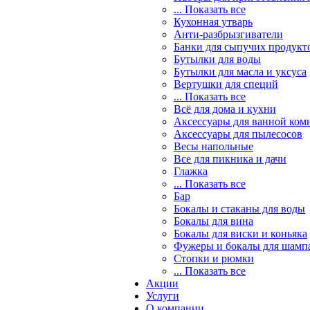
... Показать все
Кухонная утварь
Анти-разбрызгиватели
Банки для сыпучих продукт
Бутылки для воды
Бутылки для масла и уксуса
Вертушки для специй
... Показать все
Всё для дома и кухни
Аксессуары для ванной ком
Аксессуары для пылесосов
Весы напольные
Все для пикника и дачи
Глажка
... Показать все
Бар
Бокалы и стаканы для воды
Бокалы для вина
Бокалы для виски и коньяка
Фужеры и бокалы для шамп
Стопки и рюмки
... Показать все
Акции
Услуги
О компании