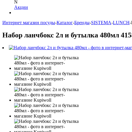
N
Акции
Интернет магазин посуды
-
Каталог
-
Бренды
-
SISTEMA
-
LUNCH
-
Набор ланчбокс 2л и бутылка 480мл 415