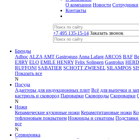
О компании
Новости
Сотрудники
Контакты
+7 495 135-15-14
Заказать звонок
Бренды
Adhoc
ALZA
AMT Gastroguss
Anna Lafarg
ARCOS
BAF
B
EJIRY
ELO
EMILE HENRY
Felix Solingen
Gastrolux
HER
RUFFONI
SABATIER
SCHOTT ZWIESEL
SILAMPOS
SI
Показать все
N
Посуда
Адаптеры для индукционных плит
Всё для выпечки и за
кастрюль и сковород
Пароварки
Сковороды
Скороварки
N
Ножи
Керамические кухонные ножи
Керамотитановые ножи
Ко
тефлоновым покрытием
Ножницы и секаторы
Подставки
все
N
Сервировка