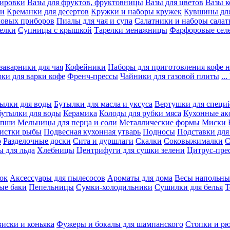
вировки
Вазы для фруктов, фруктовницы
Вазы для цветов
Вазы 
ки
Креманки для десертов
Кружки и наборы кружек
Кувшины дл
ловых приборов
Пиалы для чая и супа
Салатники и наборы салат
елки
Супницы с крышкой
Тарелки менажницы
Фарфоровые сел
заварники для чая
Кофейники
Наборы для приготовления кофе н
рки для варки кофе
Френч-прессы
Чайники для газовой плиты
..
ылки для воды
Бутылки для масла и уксуса
Вертушки для специ
бутылки для воды
Керамика
Колоды для рубки мяса
Кухонные ак
апши
Мельницы для перца и соли
Металлические формы
Миски
чистки рыбы
Подвесная кухонная утварь
Подносы
Подставки для
о
Разделочные доски
Сита и дуршлаги
Скалки
Соковыжималки
С
 для льда
Хлебницы
Центрифуги для сушки зелени
Цитрус-пре
ок
Аксессуары для пылесосов
Ароматы для дома
Весы напольны
ые баки
Пепельницы
Сумки-холодильники
Сушилки для белья
Т
виски и коньяка
Фужеры и бокалы для шампанского
Стопки и р