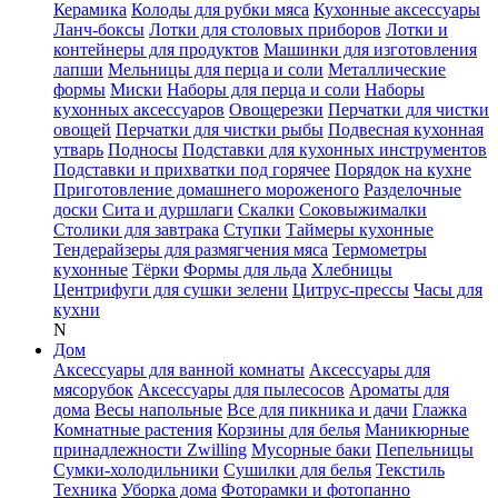
Керамика
Колоды для рубки мяса
Кухонные аксессуары
Ланч-боксы
Лотки для столовых приборов
Лотки и
контейнеры для продуктов
Машинки для изготовления
лапши
Мельницы для перца и соли
Металлические
формы
Миски
Наборы для перца и соли
Наборы
кухонных аксессуаров
Овощерезки
Перчатки для чистки
овощей
Перчатки для чистки рыбы
Подвесная кухонная
утварь
Подносы
Подставки для кухонных инструментов
Подставки и прихватки под горячее
Порядок на кухне
Приготовление домашнего мороженого
Разделочные
доски
Сита и дуршлаги
Скалки
Соковыжималки
Столики для завтрака
Ступки
Таймеры кухонные
Тендерайзеры для размягчения мяса
Термометры
кухонные
Тёрки
Формы для льда
Хлебницы
Центрифуги для сушки зелени
Цитрус-прессы
Часы для
кухни
N
Дом
Аксессуары для ванной комнаты
Аксессуары для
мясорубок
Аксессуары для пылесосов
Ароматы для
дома
Весы напольные
Все для пикника и дачи
Глажка
Комнатные растения
Корзины для белья
Маникюрные
принадлежности Zwilling
Мусорные баки
Пепельницы
Сумки-холодильники
Сушилки для белья
Текстиль
Техника
Уборка дома
Фоторамки и фотопанно