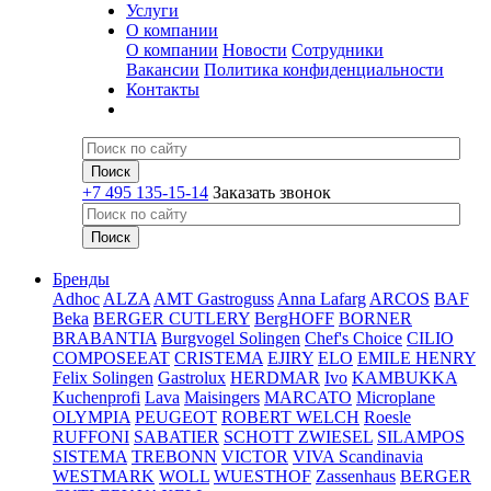
Услуги
О компании
О компании
Новости
Сотрудники
Вакансии
Политика конфиденциальности
Контакты
+7 495 135-15-14
Заказать звонок
Бренды
Adhoc
ALZA
AMT Gastroguss
Anna Lafarg
ARCOS
BAF
Beka
BERGER CUTLERY
BergHOFF
BORNER
BRABANTIA
Burgvogel Solingen
Chef's Choice
CILIO
COMPOSEEAT
CRISTEMA
EJIRY
ELO
EMILE HENRY
Felix Solingen
Gastrolux
HERDMAR
Ivo
KAMBUKKA
Kuchenprofi
Lava
Maisingers
MARCATO
Microplane
OLYMPIA
PEUGEOT
ROBERT WELCH
Roesle
RUFFONI
SABATIER
SCHOTT ZWIESEL
SILAMPOS
SISTEMA
TREBONN
VICTOR
VIVA Scandinavia
WESTMARK
WOLL
WUESTHOF
Zassenhaus
BERGER