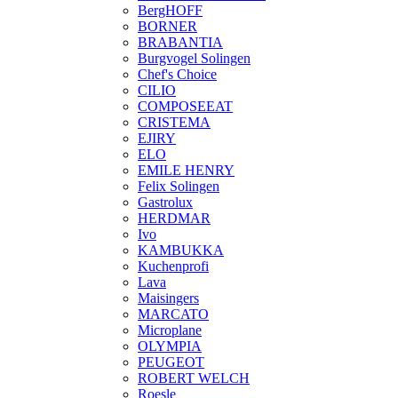
BergHOFF
BORNER
BRABANTIA
Burgvogel Solingen
Chef's Choice
CILIO
COMPOSEEAT
CRISTEMA
EJIRY
ELO
EMILE HENRY
Felix Solingen
Gastrolux
HERDMAR
Ivo
KAMBUKKA
Kuchenprofi
Lava
Maisingers
MARCATO
Microplane
OLYMPIA
PEUGEOT
ROBERT WELCH
Roesle