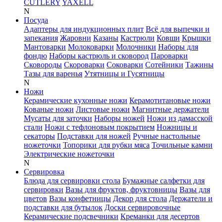
CUTLERY
YAXELL
N
Посуда
Адаптеры для индукционных плит
Всё для выпечки и
запекания
Жаровни
Казаны
Кастрюли
Ковши
Крышки
Мантоварки
Молоковарки
Молочники
Наборы для
фондю
Наборы кастрюль и сковород
Пароварки
Сковороды
Скороварки
Соковарки
Сотейники
Тажины
Тазы для варенья
Утятницы и Гусятницы
N
Ножи
Керамические кухонные ножи
Керамотитановые ножи
Кованые ножи
Листовые ножи
Магнитные держатели
Мусаты для заточки
Наборы ножей
Ножи из дамасской
стали
Ножи с тефлоновым покрытием
Ножницы и
секаторы
Подставки для ножей
Ручные настольные
ножеточки
Топорики для рубки мяса
Точильные камни
Электрические ножеточки
N
Сервировка
Блюда для сервировки стола
Бумажные салфетки для
сервировки
Вазы для фруктов, фруктовницы
Вазы для
цветов
Вазы конфетницы
Декор для стола
Держатели и
подставки для бутылок
Доски сервировочные
Керамические подсвечники
Креманки для десертов