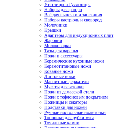
Утятницы и Гусятницы
Наборы для фондю
Всё для выпечки и запекания
Наборы кастрюль и сковород
Молочники
Крышки
Адаптеры для индукционных плит
Жаровни
Молоковарки
Тазы для варенья
Ножи и аксессуары
Керамические кухонные ножи
Керамотитановые ножи
Кованые ножи
Листовые ножи
Магнитные держатели
Мусаты для заточки
Ножи из дамасской стали
Ножи с тефлоновым покрытием
Ножницы и секаторы
Подставки для ножей
Ручные настольные ножеточки
Топорики для рубки мяса
Точильные камни
Электрические ножеточки