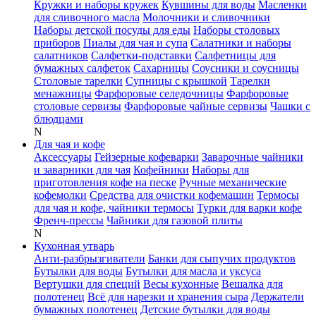
Кружки и наборы кружек
Кувшины для воды
Масленки
для сливочного масла
Молочники и сливочники
Наборы детской посуды для еды
Наборы столовых
приборов
Пиалы для чая и супа
Салатники и наборы
салатников
Салфетки-подставки
Салфетницы для
бумажных салфеток
Сахарницы
Соусники и соусницы
Столовые тарелки
Супницы с крышкой
Тарелки
менажницы
Фарфоровые селедочницы
Фарфоровые
столовые сервизы
Фарфоровые чайные сервизы
Чашки с
блюдцами
N
Для чая и кофе
Аксессуары
Гейзерные кофеварки
Заварочные чайники
и заварники для чая
Кофейники
Наборы для
приготовления кофе на песке
Ручные механические
кофемолки
Средства для очистки кофемашин
Термосы
для чая и кофе, чайники термосы
Турки для варки кофе
Френч-прессы
Чайники для газовой плиты
N
Кухонная утварь
Анти-разбрызгиватели
Банки для сыпучих продуктов
Бутылки для воды
Бутылки для масла и уксуса
Вертушки для специй
Весы кухонные
Вешалка для
полотенец
Всё для нарезки и хранения сыра
Держатели
бумажных полотенец
Детские бутылки для воды