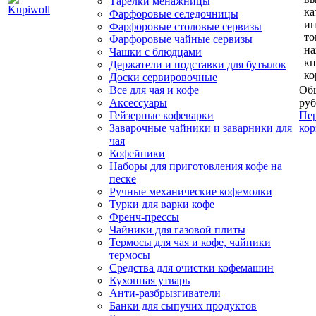
Тарелки менажницы
ка
Фарфоровые селедочницы
и
Фарфоровые столовые сервизы
то
Фарфоровые чайные сервизы
н
Чашки с блюдцами
кн
Держатели и подставки для бутылок
ко
Доски сервировочные
Все для чая и кофе
Общ
Аксессуары
руб
Гейзерные кофеварки
Пер
Заварочные чайники и заварники для
кор
чая
Кофейники
Наборы для приготовления кофе на
песке
Ручные механические кофемолки
Турки для варки кофе
Френч-прессы
Чайники для газовой плиты
Термосы для чая и кофе, чайники
термосы
Средства для очистки кофемашин
Кухонная утварь
Анти-разбрызгиватели
Банки для сыпучих продуктов