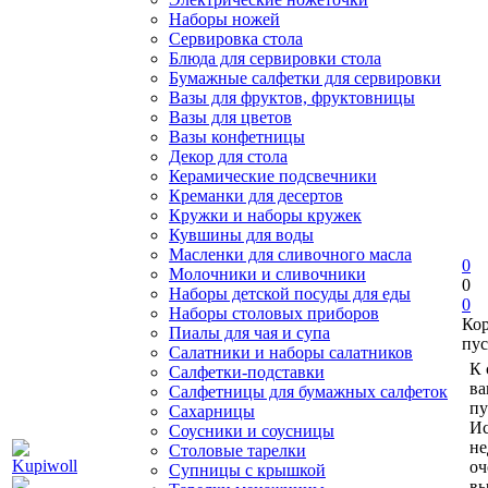
Наборы ножей
Сервировка стола
Блюда для сервировки стола
Бумажные салфетки для сервировки
Вазы для фруктов, фруктовницы
Вазы для цветов
Вазы конфетницы
Декор для стола
Керамические подсвечники
Креманки для десертов
Кружки и наборы кружек
Кувшины для воды
Масленки для сливочного масла
0
Молочники и сливочники
0
Наборы детской посуды для еды
0
Наборы столовых приборов
Ко
Пиалы для чая и супа
пус
Салатники и наборы салатников
К 
Салфетки-подставки
ва
Салфетницы для бумажных салфеток
пу
Сахарницы
Ис
Соусники и соусницы
не
Столовые тарелки
оч
Супницы с крышкой
вы