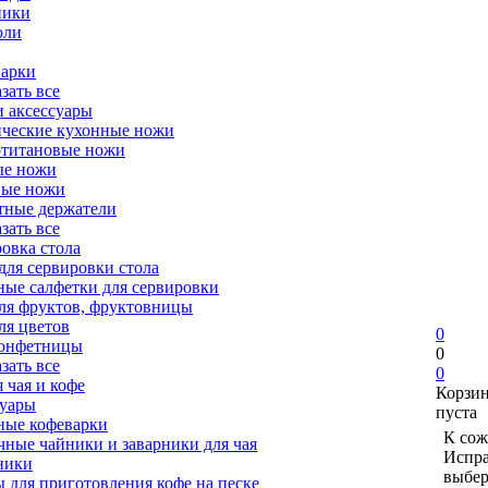
ники
юли
варки
азать все
 аксессуары
ческие кухонные ножи
отитановые ножи
ые ножи
вые ножи
тные держатели
азать все
овка стола
для сервировки стола
ые салфетки для сервировки
ля фруктов, фруктовницы
ля цветов
0
конфетницы
0
азать все
0
я чая и кофе
Корзи
суары
пуста
ные кофеварки
К сож
чные чайники и заварники для чая
Испра
ники
выбер
 для приготовления кофе на песке