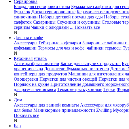
Сервировка
Блюда для сервировки стола
Бумажные салфетки для сер
бутылок
Доски сервировочные
Керамические подсвечни
сливочники
Наборы детской посуды для еды
Наборы сто
салфеток
Сахарницы
Соусники и соусницы
Столовые тар
сервизы
Чашки с блюдцами
... Показать все
N
Для чая и кофе
Аксессуары
Гейзерные кофеварки
Заварочные чайники и 
кофемашин
Термосы для чая и кофе, чайники термосы
Ту
N
Кухонная утварь
Анти-разбрызгиватели
Банки для сыпучих продуктов
Бут
хранения сыра
Держатели бумажных полотенец
Детские 
контейнеры для продуктов
Машинки для изготовления л
Овощерезки
Перчатки для чистки овощей
Перчатки для 
Порядок на кухне
Приготовление домашнего мороженог
для размягчения мяса
Термометры кухонные
Тёрки
Формы
N
Дом
Аксессуары для ванной комнаты
Аксессуары для мясоруб
для белья
Маникюрные принадлежности Zwilling
Мусорн
Показать все
N
Бар