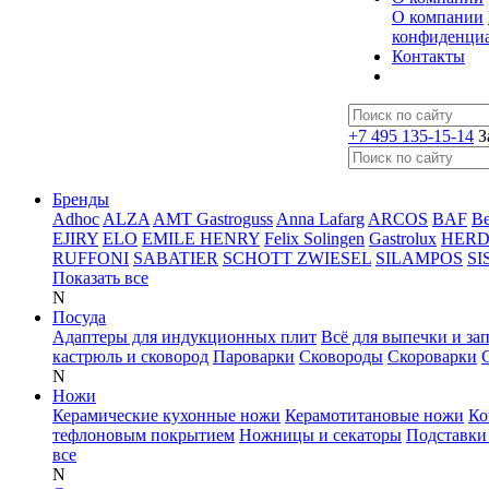
О компании
конфиденци
Контакты
+7 495 135-15-14
З
Бренды
Adhoc
ALZA
AMT Gastroguss
Anna Lafarg
ARCOS
BAF
B
EJIRY
ELO
EMILE HENRY
Felix Solingen
Gastrolux
HER
RUFFONI
SABATIER
SCHOTT ZWIESEL
SILAMPOS
SI
Показать все
N
Посуда
Адаптеры для индукционных плит
Всё для выпечки и за
кастрюль и сковород
Пароварки
Сковороды
Скороварки
N
Ножи
Керамические кухонные ножи
Керамотитановые ножи
Ко
тефлоновым покрытием
Ножницы и секаторы
Подставки
все
N