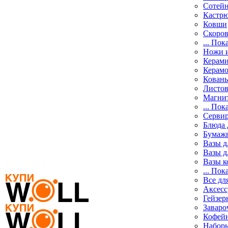
Сотей
Кастр
Ковши
Скоро
... Пок
Ножи и
Керами
Керам
Кован
Листо
Магни
... Пок
Сервир
Блюда 
Бумажн
Вазы д
Вазы д
Вазы 
... Пок
Все дл
Аксес
Гейзер
Заваро
Кофей
Наборы