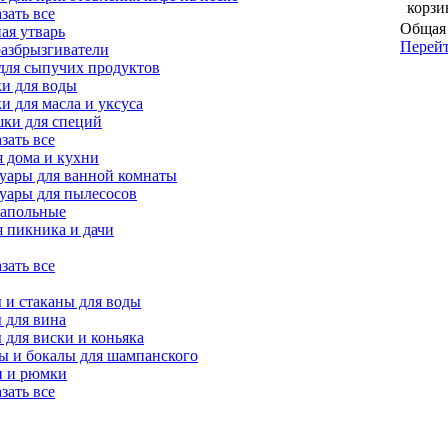
корзи
азать все
Общая 
ая утварь
Перейт
азбрызгиватели
для сыпучих продуктов
и для воды
и для масла и уксуса
ки для специй
азать все
я дома и кухни
уары для ванной комнаты
уары для пылесосов
напольные
я пикника и дачи
азать все
 и стаканы для воды
 для вина
 для виски и коньяка
 и бокалы для шампанского
и и рюмки
азать все