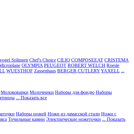
vogel Solingen
Chef's Choice
CILIO
COMPOSEEAT
CRISTEMA
Microplane
OLYMPIA
PEUGEOT
ROBERT WELCH
Roesle
LL
WUESTHOF
Zassenhaus
BERGER CUTLERY
YAXELL
...
Молоковарки
Молочники
Наборы для фондю
Наборы
сятницы
... Показать все
заточки
Наборы ножей
Ножи из дамасской стали
Ножи с
мяса
Точильные камни
Электрические ножеточки
... Показать