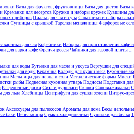
вировки
Вазы для фруктов, фруктовницы
Вазы для цветов
Вазы 
ки
Креманки для десертов
Кружки и наборы кружек
Кувшины дл
ловых приборов
Пиалы для чая и супа
Салатники и наборы салат
елки
Супницы с крышкой
Тарелки менажницы
Фарфоровые сел
заварники для чая
Кофейники
Наборы для приготовления кофе н
рки для варки кофе
Френч-прессы
Чайники для газовой плиты
..
ылки для воды
Бутылки для масла и уксуса
Вертушки для специ
бутылки для воды
Керамика
Колоды для рубки мяса
Кухонные ак
апши
Мельницы для перца и соли
Металлические формы
Миски
чистки рыбы
Подвесная кухонная утварь
Подносы
Подставки для
о
Разделочные доски
Сита и дуршлаги
Скалки
Соковыжималки
С
 для льда
Хлебницы
Центрифуги для сушки зелени
Цитрус-пре
ок
Аксессуары для пылесосов
Ароматы для дома
Весы напольны
ые баки
Пепельницы
Сумки-холодильники
Сушилки для белья
Т