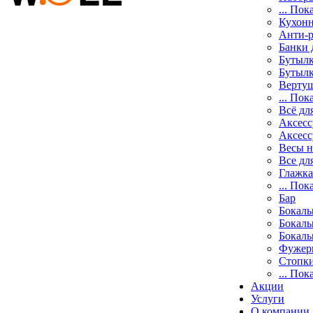
... Пок
Кухонн
Анти-р
Банки 
Бутылк
Бутылк
Вертуш
... Пок
Всё дл
Аксесс
Аксесс
Весы 
Все дл
Глажка
... Пок
Бар
Бокалы
Бокалы
Бокалы
Фужеры
Стопк
... Пок
Акции
Услуги
О компании