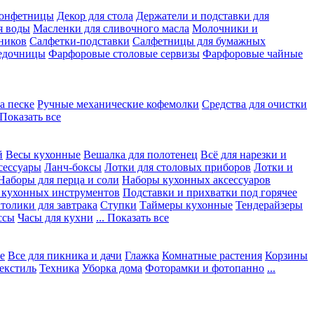
конфетницы
Декор для стола
Держатели и подставки для
я воды
Масленки для сливочного масла
Молочники и
ников
Салфетки-подставки
Салфетницы для бумажных
едочницы
Фарфоровые столовые сервизы
Фарфоровые чайные
а песке
Ручные механические кофемолки
Средства для очистки
. Показать все
й
Весы кухонные
Вешалка для полотенец
Всё для нарезки и
сессуары
Ланч-боксы
Лотки для столовых приборов
Лотки и
Наборы для перца и соли
Наборы кухонных аксессуаров
 кухонных инструментов
Подставки и прихватки под горячее
толики для завтрака
Ступки
Таймеры кухонные
Тендерайзеры
ссы
Часы для кухни
... Показать все
е
Все для пикника и дачи
Глажка
Комнатные растения
Корзины
екстиль
Техника
Уборка дома
Фоторамки и фотопанно
...