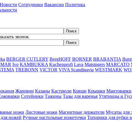
Новости
Сотрудники
Вакансии
Политика
альности
аказать звонок
eka
BERGER CUTLERY
BergHOFF
BORNER
BRABANTIA
Burg
DMAR
Ivo
KAMBUKKA
Kuchenprofi
Lava
Maisingers
MARCATO
STEMA
TREBONN
VICTOR
VIVA Scandinavia
WESTMARK
WO
пекания
Жаровни
Казаны
Кастрюли
Ковши
Крышки
Мантоварки
Соковарки
Сотейники
Тажины
Тазы для варенья
Утятницы и Гу
ваные ножи
Листовые ножи
Магнитные держатели
Мусаты для 
 для ножей
Ручные настольные ножеточки
Топорики для рубки 