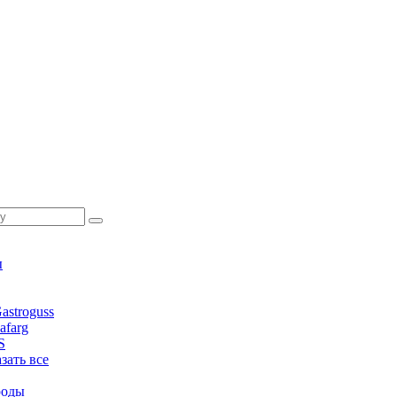
ы
stroguss
afarg
S
азать все
роды