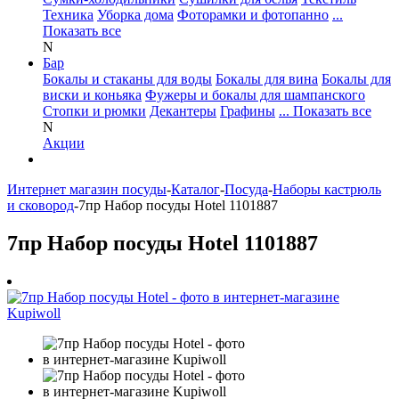
Техника
Уборка дома
Фоторамки и фотопанно
...
Показать все
N
Бар
Бокалы и стаканы для воды
Бокалы для вина
Бокалы для
виски и коньяка
Фужеры и бокалы для шампанского
Стопки и рюмки
Декантеры
Графины
... Показать все
N
Акции
Интернет магазин посуды
-
Каталог
-
Посуда
-
Наборы кастрюль
и сковород
-
7пр Набор посуды Hotel 1101887
7пр Набор посуды Hotel 1101887