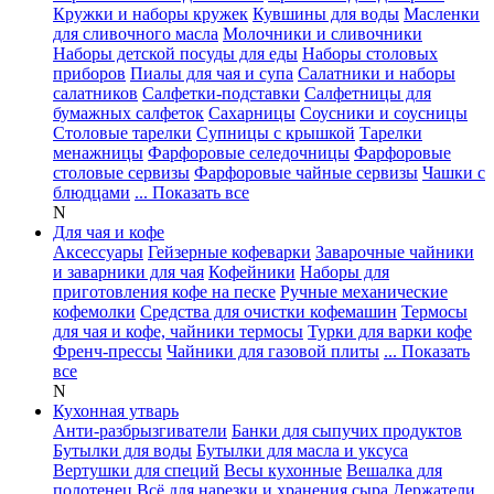
Кружки и наборы кружек
Кувшины для воды
Масленки
для сливочного масла
Молочники и сливочники
Наборы детской посуды для еды
Наборы столовых
приборов
Пиалы для чая и супа
Салатники и наборы
салатников
Салфетки-подставки
Салфетницы для
бумажных салфеток
Сахарницы
Соусники и соусницы
Столовые тарелки
Супницы с крышкой
Тарелки
менажницы
Фарфоровые селедочницы
Фарфоровые
столовые сервизы
Фарфоровые чайные сервизы
Чашки с
блюдцами
... Показать все
N
Для чая и кофе
Аксессуары
Гейзерные кофеварки
Заварочные чайники
и заварники для чая
Кофейники
Наборы для
приготовления кофе на песке
Ручные механические
кофемолки
Средства для очистки кофемашин
Термосы
для чая и кофе, чайники термосы
Турки для варки кофе
Френч-прессы
Чайники для газовой плиты
... Показать
все
N
Кухонная утварь
Анти-разбрызгиватели
Банки для сыпучих продуктов
Бутылки для воды
Бутылки для масла и уксуса
Вертушки для специй
Весы кухонные
Вешалка для
полотенец
Всё для нарезки и хранения сыра
Держатели