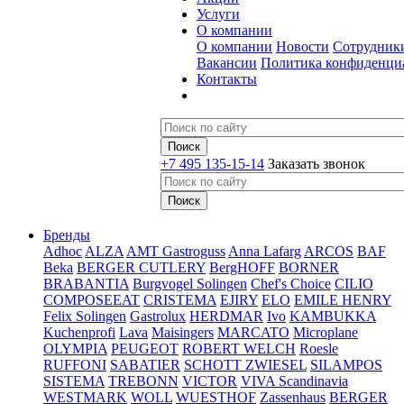
Услуги
О компании
О компании
Новости
Сотрудник
Вакансии
Политика конфиденци
Контакты
+7 495 135-15-14
Заказать звонок
Бренды
Adhoc
ALZA
AMT Gastroguss
Anna Lafarg
ARCOS
BAF
Beka
BERGER CUTLERY
BergHOFF
BORNER
BRABANTIA
Burgvogel Solingen
Chef's Choice
CILIO
COMPOSEEAT
CRISTEMA
EJIRY
ELO
EMILE HENRY
Felix Solingen
Gastrolux
HERDMAR
Ivo
KAMBUKKA
Kuchenprofi
Lava
Maisingers
MARCATO
Microplane
OLYMPIA
PEUGEOT
ROBERT WELCH
Roesle
RUFFONI
SABATIER
SCHOTT ZWIESEL
SILAMPOS
SISTEMA
TREBONN
VICTOR
VIVA Scandinavia
WESTMARK
WOLL
WUESTHOF
Zassenhaus
BERGER