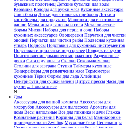
бумажных полотенец
Детские бутылки для воды
Керамика
Колоды для рубки мяса
Кухонные аксессуары
Ланч-боксы
Лотки для столовых приборов
Лотки и
контейнеры для продуктов
Машинки для изготовления
лапши
Мельницы для перца и соли
Металлические
формы
Миски
Наборы для перца и соли
Наборы
кухонных аксессуаров
Овощерезки
Перчатки для чистки
овощей
Перчатки для чистки рыбы
Подвесная кухонная
утварь
Подносы
Подставки для кухонных инструментов
Подставки и прихватки под горячее
Порядок на кухне
Приготовление домашнего мороженого
Разделочные
доски
Сита и дуршлаги
Скалки
Соковыжималки
Столики для завтрака
Ступки
Таймеры кухонные
Тендерайзеры для размягчения мяса
Термометры
кухонные
Тёрки
Формы для льда
Хлебницы
Центрифуги для сушки зелени
Цитрус-прессы
Часы для
кухни
... Показать все
N
Дом
Аксессуары для ванной комнаты
Аксессуары для
мясорубок
Аксессуары для пылесосов
Ароматы для
дома
Весы напольные
Все для пикника и дачи
Глажка
Комнатные растения
Корзины для белья
Маникюрные
принадлежности Zwilling
Мусорные баки
Пепельницы
Сумки-холодильники
Сушилки для белья
Текстиль