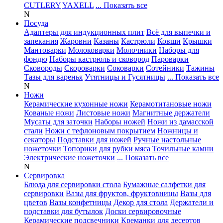
CUTLERY
YAXELL
... Показать все
N
Посуда
Адаптеры для индукционных плит
Всё для выпечки и
запекания
Жаровни
Казаны
Кастрюли
Ковши
Крышки
Мантоварки
Молоковарки
Молочники
Наборы для
фондю
Наборы кастрюль и сковород
Пароварки
Сковороды
Скороварки
Соковарки
Сотейники
Тажины
Тазы для варенья
Утятницы и Гусятницы
... Показать все
N
Ножи
Керамические кухонные ножи
Керамотитановые ножи
Кованые ножи
Листовые ножи
Магнитные держатели
Мусаты для заточки
Наборы ножей
Ножи из дамасской
стали
Ножи с тефлоновым покрытием
Ножницы и
секаторы
Подставки для ножей
Ручные настольные
ножеточки
Топорики для рубки мяса
Точильные камни
Электрические ножеточки
... Показать все
N
Сервировка
Блюда для сервировки стола
Бумажные салфетки для
сервировки
Вазы для фруктов, фруктовницы
Вазы для
цветов
Вазы конфетницы
Декор для стола
Держатели и
подставки для бутылок
Доски сервировочные
Керамические подсвечники
Креманки для десертов