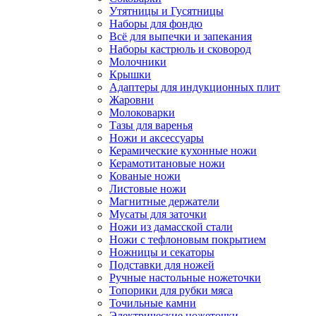
Утятницы и Гусятницы
Наборы для фондю
Всё для выпечки и запекания
Наборы кастрюль и сковород
Молочники
Крышки
Адаптеры для индукционных плит
Жаровни
Молоковарки
Тазы для варенья
Ножи и аксессуары
Керамические кухонные ножи
Керамотитановые ножи
Кованые ножи
Листовые ножи
Магнитные держатели
Мусаты для заточки
Ножи из дамасской стали
Ножи с тефлоновым покрытием
Ножницы и секаторы
Подставки для ножей
Ручные настольные ножеточки
Топорики для рубки мяса
Точильные камни
Электрические ножеточки