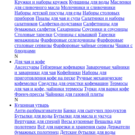
Кружки и наборы кружек
Кувшины для воды
Масленки
для сливочного масла
Молочники и сливочники
Наборы детской посуды для еды
Наборы столовых
приборов
Пиалы для чая и супа
Салатники и наборы
салатников
Салфетки-подставки
Салфетницы для
бумажных салфеток
Сахарницы
Соусники и соусницы
Столовые тарелки
Супницы с крышкой
Тарелки
менажницы
Фарфоровые селедочницы
Фарфоровые
столовые сервизы
Фарфоровые чайные сервизы
Чашки с
блюдцами
N
Для чая и кофе
Аксессуары
Гейзерные кофеварки
Заварочные чайники
и заварники для чая
Кофейники
Наборы для
приготовления кофе на песке
Ручные механические
кофемолки
Средства для очистки кофемашин
Термосы
для чая и кофе, чайники термосы
Турки для варки кофе
Френч-прессы
Чайники для газовой плиты
N
Кухонная утварь
Анти-разбрызгиватели
Банки для сыпучих продуктов
Бутылки для воды
Бутылки для масла и уксуса
Вертушки для специй
Весы кухонные
Вешалка для
полотенец
Всё для нарезки и хранения сыра
Держатели
бумажных полотенец
Детские бутылки для воды