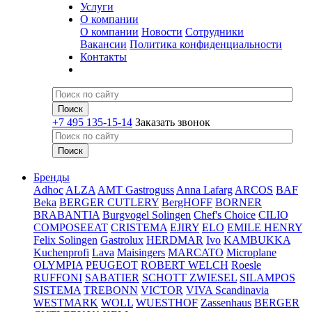
Услуги
О компании
О компании
Новости
Сотрудники
Вакансии
Политика конфиденциальности
Контакты
+7 495 135-15-14
Заказать звонок
Бренды
Adhoc
ALZA
AMT Gastroguss
Anna Lafarg
ARCOS
BAF
Beka
BERGER CUTLERY
BergHOFF
BORNER
BRABANTIA
Burgvogel Solingen
Chef's Choice
CILIO
COMPOSEEAT
CRISTEMA
EJIRY
ELO
EMILE HENRY
Felix Solingen
Gastrolux
HERDMAR
Ivo
KAMBUKKA
Kuchenprofi
Lava
Maisingers
MARCATO
Microplane
OLYMPIA
PEUGEOT
ROBERT WELCH
Roesle
RUFFONI
SABATIER
SCHOTT ZWIESEL
SILAMPOS
SISTEMA
TREBONN
VICTOR
VIVA Scandinavia
WESTMARK
WOLL
WUESTHOF
Zassenhaus
BERGER