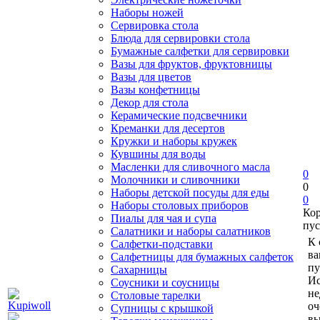
Наборы ножей
Сервировка стола
Блюда для сервировки стола
Бумажные салфетки для сервировки
Вазы для фруктов, фруктовницы
Вазы для цветов
Вазы конфетницы
Декор для стола
Керамические подсвечники
Креманки для десертов
Кружки и наборы кружек
Кувшины для воды
Масленки для сливочного масла
0
Молочники и сливочники
0
Наборы детской посуды для еды
0
Наборы столовых приборов
Ко
Пиалы для чая и супа
пус
Салатники и наборы салатников
К 
Салфетки-подставки
ва
Салфетницы для бумажных салфеток
пу
Сахарницы
Ис
Соусники и соусницы
не
Столовые тарелки
оч
Супницы с крышкой
вы