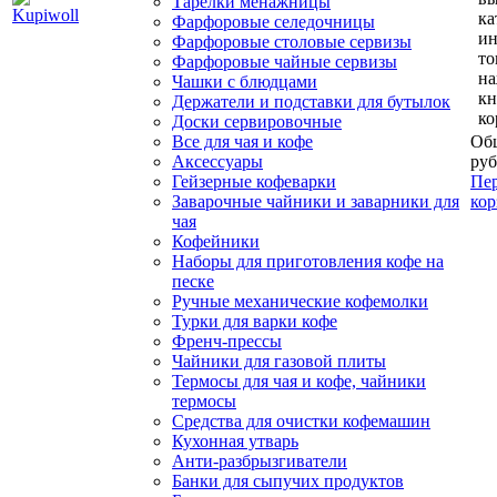
Тарелки менажницы
ка
Фарфоровые селедочницы
и
Фарфоровые столовые сервизы
то
Фарфоровые чайные сервизы
н
Чашки с блюдцами
кн
Держатели и подставки для бутылок
ко
Доски сервировочные
Все для чая и кофе
Общ
Аксессуары
руб
Гейзерные кофеварки
Пер
Заварочные чайники и заварники для
кор
чая
Кофейники
Наборы для приготовления кофе на
песке
Ручные механические кофемолки
Турки для варки кофе
Френч-прессы
Чайники для газовой плиты
Термосы для чая и кофе, чайники
термосы
Средства для очистки кофемашин
Кухонная утварь
Анти-разбрызгиватели
Банки для сыпучих продуктов