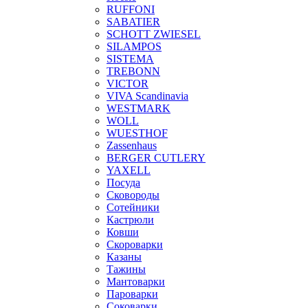
RUFFONI
SABATIER
SCHOTT ZWIESEL
SILAMPOS
SISTEMA
TREBONN
VICTOR
VIVA Scandinavia
WESTMARK
WOLL
WUESTHOF
Zassenhaus
BERGER CUTLERY
YAXELL
Посуда
Сковороды
Сотейники
Кастрюли
Ковши
Скороварки
Казаны
Тажины
Мантоварки
Пароварки
Соковарки