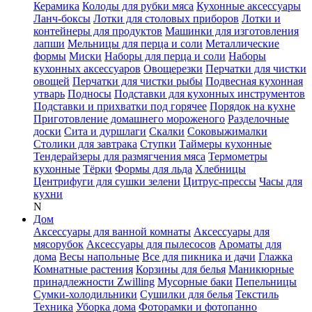
Керамика
Колоды для рубки мяса
Кухонные аксессуары
Ланч-боксы
Лотки для столовых приборов
Лотки и
контейнеры для продуктов
Машинки для изготовления
лапши
Мельницы для перца и соли
Металлические
формы
Миски
Наборы для перца и соли
Наборы
кухонных аксессуаров
Овощерезки
Перчатки для чистки
овощей
Перчатки для чистки рыбы
Подвесная кухонная
утварь
Подносы
Подставки для кухонных инструментов
Подставки и прихватки под горячее
Порядок на кухне
Приготовление домашнего мороженого
Разделочные
доски
Сита и дуршлаги
Скалки
Соковыжималки
Столики для завтрака
Ступки
Таймеры кухонные
Тендерайзеры для размягчения мяса
Термометры
кухонные
Тёрки
Формы для льда
Хлебницы
Центрифуги для сушки зелени
Цитрус-прессы
Часы для
кухни
N
Дом
Аксессуары для ванной комнаты
Аксессуары для
мясорубок
Аксессуары для пылесосов
Ароматы для
дома
Весы напольные
Все для пикника и дачи
Глажка
Комнатные растения
Корзины для белья
Маникюрные
принадлежности Zwilling
Мусорные баки
Пепельницы
Сумки-холодильники
Сушилки для белья
Текстиль
Техника
Уборка дома
Фоторамки и фотопанно