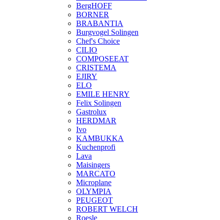
BergHOFF
BORNER
BRABANTIA
Burgvogel Solingen
Chef's Choice
CILIO
COMPOSEEAT
CRISTEMA
EJIRY
ELO
EMILE HENRY
Felix Solingen
Gastrolux
HERDMAR
Ivo
KAMBUKKA
Kuchenprofi
Lava
Maisingers
MARCATO
Microplane
OLYMPIA
PEUGEOT
ROBERT WELCH
Roesle