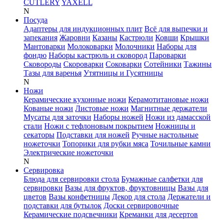
CUTLERY
YAXELL
N
Посуда
Адаптеры для индукционных плит
Всё для выпечки и
запекания
Жаровни
Казаны
Кастрюли
Ковши
Крышки
Мантоварки
Молоковарки
Молочники
Наборы для
фондю
Наборы кастрюль и сковород
Пароварки
Сковороды
Скороварки
Соковарки
Сотейники
Тажины
Тазы для варенья
Утятницы и Гусятницы
N
Ножи
Керамические кухонные ножи
Керамотитановые ножи
Кованые ножи
Листовые ножи
Магнитные держатели
Мусаты для заточки
Наборы ножей
Ножи из дамасской
стали
Ножи с тефлоновым покрытием
Ножницы и
секаторы
Подставки для ножей
Ручные настольные
ножеточки
Топорики для рубки мяса
Точильные камни
Электрические ножеточки
N
Сервировка
Блюда для сервировки стола
Бумажные салфетки для
сервировки
Вазы для фруктов, фруктовницы
Вазы для
цветов
Вазы конфетницы
Декор для стола
Держатели и
подставки для бутылок
Доски сервировочные
Керамические подсвечники
Креманки для десертов