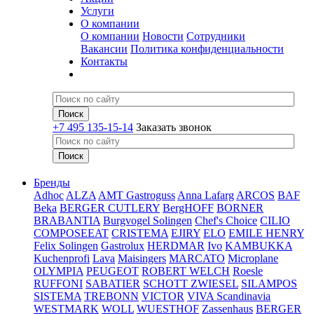
Услуги
О компании
О компании
Новости
Сотрудники
Вакансии
Политика конфиденциальности
Контакты
+7 495 135-15-14
Заказать звонок
Бренды
Adhoc
ALZA
AMT Gastroguss
Anna Lafarg
ARCOS
BAF
Beka
BERGER CUTLERY
BergHOFF
BORNER
BRABANTIA
Burgvogel Solingen
Chef's Choice
CILIO
COMPOSEEAT
CRISTEMA
EJIRY
ELO
EMILE HENRY
Felix Solingen
Gastrolux
HERDMAR
Ivo
KAMBUKKA
Kuchenprofi
Lava
Maisingers
MARCATO
Microplane
OLYMPIA
PEUGEOT
ROBERT WELCH
Roesle
RUFFONI
SABATIER
SCHOTT ZWIESEL
SILAMPOS
SISTEMA
TREBONN
VICTOR
VIVA Scandinavia
WESTMARK
WOLL
WUESTHOF
Zassenhaus
BERGER