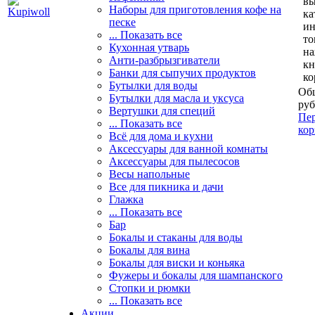
вы
Наборы для приготовления кофе на
ка
песке
и
... Показать все
то
Кухонная утварь
н
Анти-разбрызгиватели
кн
Банки для сыпучих продуктов
ко
Бутылки для воды
Общ
Бутылки для масла и уксуса
руб
Вертушки для специй
Пер
... Показать все
кор
Всё для дома и кухни
Аксессуары для ванной комнаты
Аксессуары для пылесосов
Весы напольные
Все для пикника и дачи
Глажка
... Показать все
Бар
Бокалы и стаканы для воды
Бокалы для вина
Бокалы для виски и коньяка
Фужеры и бокалы для шампанского
Стопки и рюмки
... Показать все
Акции