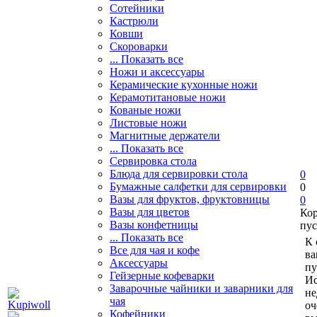
Сотейники
Кастрюли
Ковши
Скороварки
... Показать все
Ножи и аксессуары
Керамические кухонные ножи
Керамотитановые ножи
Кованые ножи
Листовые ножи
Магнитные держатели
... Показать все
Сервировка стола
Блюда для сервировки стола
0
Бумажные салфетки для сервировки
0
Вазы для фруктов, фруктовницы
0
Вазы для цветов
Ко
Вазы конфетницы
пус
... Показать все
К 
Все для чая и кофе
ва
Аксессуары
пу
Гейзерные кофеварки
Ис
Заварочные чайники и заварники для
не
чая
оч
Кофейники