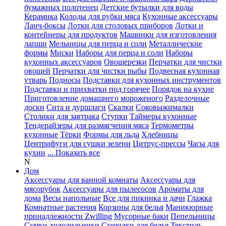
бумажных полотенец
Детские бутылки для воды
Керамика
Колоды для рубки мяса
Кухонные аксессуары
Ланч-боксы
Лотки для столовых приборов
Лотки и
контейнеры для продуктов
Машинки для изготовления
лапши
Мельницы для перца и соли
Металлические
формы
Миски
Наборы для перца и соли
Наборы
кухонных аксессуаров
Овощерезки
Перчатки для чистки
овощей
Перчатки для чистки рыбы
Подвесная кухонная
утварь
Подносы
Подставки для кухонных инструментов
Подставки и прихватки под горячее
Порядок на кухне
Приготовление домашнего мороженого
Разделочные
доски
Сита и дуршлаги
Скалки
Соковыжималки
Столики для завтрака
Ступки
Таймеры кухонные
Тендерайзеры для размягчения мяса
Термометры
кухонные
Тёрки
Формы для льда
Хлебницы
Центрифуги для сушки зелени
Цитрус-прессы
Часы для
кухни
... Показать все
N
Дом
Аксессуары для ванной комнаты
Аксессуары для
мясорубок
Аксессуары для пылесосов
Ароматы для
дома
Весы напольные
Все для пикника и дачи
Глажка
Комнатные растения
Корзины для белья
Маникюрные
принадлежности Zwilling
Мусорные баки
Пепельницы
Сумки-холодильники
Сушилки для белья
Текстиль