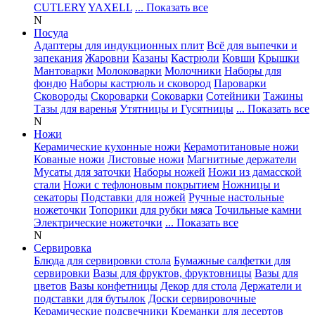
CUTLERY
YAXELL
... Показать все
N
Посуда
Адаптеры для индукционных плит
Всё для выпечки и
запекания
Жаровни
Казаны
Кастрюли
Ковши
Крышки
Мантоварки
Молоковарки
Молочники
Наборы для
фондю
Наборы кастрюль и сковород
Пароварки
Сковороды
Скороварки
Соковарки
Сотейники
Тажины
Тазы для варенья
Утятницы и Гусятницы
... Показать все
N
Ножи
Керамические кухонные ножи
Керамотитановые ножи
Кованые ножи
Листовые ножи
Магнитные держатели
Мусаты для заточки
Наборы ножей
Ножи из дамасской
стали
Ножи с тефлоновым покрытием
Ножницы и
секаторы
Подставки для ножей
Ручные настольные
ножеточки
Топорики для рубки мяса
Точильные камни
Электрические ножеточки
... Показать все
N
Сервировка
Блюда для сервировки стола
Бумажные салфетки для
сервировки
Вазы для фруктов, фруктовницы
Вазы для
цветов
Вазы конфетницы
Декор для стола
Держатели и
подставки для бутылок
Доски сервировочные
Керамические подсвечники
Креманки для десертов