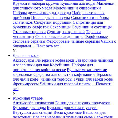
Кружки и наборы кружек
Кувшины для воды
Масленки
для сливочного масла
Молочники и сливочники
Наборы детской посуды для еды
Наборы столовых
приборов
Пиалы для чая и супа
Салатники и наборы
салатников
Салфетки-подставки
Салфетницы для
бумажных салфеток
Сахарницы
Соусники и соусницы
Столовые тарелки
Супницы с крышкой
Тарелки
менажницы
Фарфоровые селедочницы
Фарфоровые
столовые сервизы
Фарфоровые чайные сервизы
Чашки с
блюдцами
... Показать все
N
Для чая и кофе
Аксессуары
Гейзерные кофеварки
Заварочные чайники
и заварники для чая
Кофейники
Наборы для
приготовления кофе на песке
Ручные механические
кофемолки
Средства для очистки кофемашин
Термосы
для чая и кофе, чайники термосы
Турки для варки кофе
Френч-прессы
Чайники для газовой плиты
... Показать
все
N
Кухонная утварь
Анти-разбрызгиватели
Банки для сыпучих продуктов
Бутылки для воды
Бутылки для масла и уксуса
Вертушки для специй
Весы кухонные
Вешалка для
полотенец
Всё для нарезки и хранения сыра
Держатели