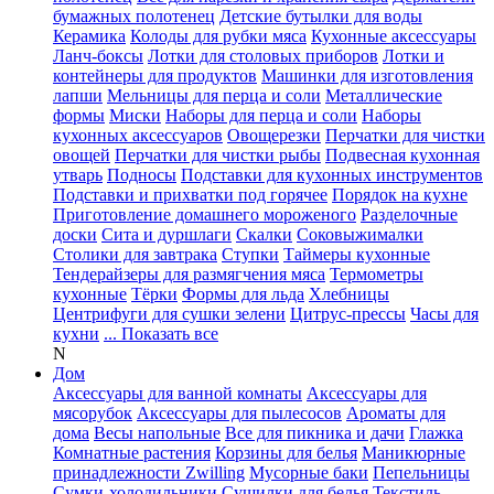
бумажных полотенец
Детские бутылки для воды
Керамика
Колоды для рубки мяса
Кухонные аксессуары
Ланч-боксы
Лотки для столовых приборов
Лотки и
контейнеры для продуктов
Машинки для изготовления
лапши
Мельницы для перца и соли
Металлические
формы
Миски
Наборы для перца и соли
Наборы
кухонных аксессуаров
Овощерезки
Перчатки для чистки
овощей
Перчатки для чистки рыбы
Подвесная кухонная
утварь
Подносы
Подставки для кухонных инструментов
Подставки и прихватки под горячее
Порядок на кухне
Приготовление домашнего мороженого
Разделочные
доски
Сита и дуршлаги
Скалки
Соковыжималки
Столики для завтрака
Ступки
Таймеры кухонные
Тендерайзеры для размягчения мяса
Термометры
кухонные
Тёрки
Формы для льда
Хлебницы
Центрифуги для сушки зелени
Цитрус-прессы
Часы для
кухни
... Показать все
N
Дом
Аксессуары для ванной комнаты
Аксессуары для
мясорубок
Аксессуары для пылесосов
Ароматы для
дома
Весы напольные
Все для пикника и дачи
Глажка
Комнатные растения
Корзины для белья
Маникюрные
принадлежности Zwilling
Мусорные баки
Пепельницы
Сумки-холодильники
Сушилки для белья
Текстиль