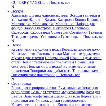
CUTLERY
YAXELL
... Показать все
N
Посуда
Адаптеры для индукционных плит
Всё для выпечки и
запекания
Жаровни
Казаны
Кастрюли
Ковши
Крышки
Мантоварки
Молоковарки
Молочники
Наборы для
фондю
Наборы кастрюль и сковород
Пароварки
Сковороды
Скороварки
Соковарки
Сотейники
Тажины
Тазы для варенья
Утятницы и Гусятницы
... Показать все
N
Ножи
Керамические кухонные ножи
Керамотитановые ножи
Кованые ножи
Листовые ножи
Магнитные держатели
Мусаты для заточки
Наборы ножей
Ножи из дамасской
стали
Ножи с тефлоновым покрытием
Ножницы и
секаторы
Подставки для ножей
Ручные настольные
ножеточки
Топорики для рубки мяса
Точильные камни
Электрические ножеточки
... Показать все
N
Сервировка
Блюда для сервировки стола
Бумажные салфетки для
сервировки
Вазы для фруктов, фруктовницы
Вазы для
цветов
Вазы конфетницы
Декор для стола
Держатели и
подставки для бутылок
Доски сервировочные
Керамические подсвечники
Креманки для десертов