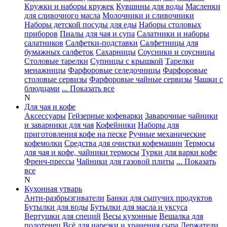
Кружки и наборы кружек
Кувшины для воды
Масленки
для сливочного масла
Молочники и сливочники
Наборы детской посуды для еды
Наборы столовых
приборов
Пиалы для чая и супа
Салатники и наборы
салатников
Салфетки-подставки
Салфетницы для
бумажных салфеток
Сахарницы
Соусники и соусницы
Столовые тарелки
Супницы с крышкой
Тарелки
менажницы
Фарфоровые селедочницы
Фарфоровые
столовые сервизы
Фарфоровые чайные сервизы
Чашки с
блюдцами
... Показать все
N
Для чая и кофе
Аксессуары
Гейзерные кофеварки
Заварочные чайники
и заварники для чая
Кофейники
Наборы для
приготовления кофе на песке
Ручные механические
кофемолки
Средства для очистки кофемашин
Термосы
для чая и кофе, чайники термосы
Турки для варки кофе
Френч-прессы
Чайники для газовой плиты
... Показать
все
N
Кухонная утварь
Анти-разбрызгиватели
Банки для сыпучих продуктов
Бутылки для воды
Бутылки для масла и уксуса
Вертушки для специй
Весы кухонные
Вешалка для
полотенец
Всё для нарезки и хранения сыра
Держатели