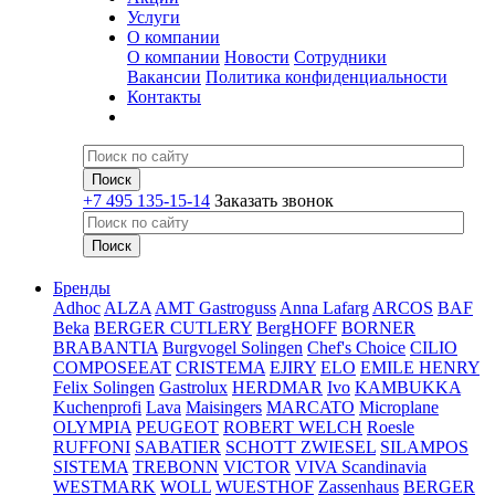
Услуги
О компании
О компании
Новости
Сотрудники
Вакансии
Политика конфиденциальности
Контакты
+7 495 135-15-14
Заказать звонок
Бренды
Adhoc
ALZA
AMT Gastroguss
Anna Lafarg
ARCOS
BAF
Beka
BERGER CUTLERY
BergHOFF
BORNER
BRABANTIA
Burgvogel Solingen
Chef's Choice
CILIO
COMPOSEEAT
CRISTEMA
EJIRY
ELO
EMILE HENRY
Felix Solingen
Gastrolux
HERDMAR
Ivo
KAMBUKKA
Kuchenprofi
Lava
Maisingers
MARCATO
Microplane
OLYMPIA
PEUGEOT
ROBERT WELCH
Roesle
RUFFONI
SABATIER
SCHOTT ZWIESEL
SILAMPOS
SISTEMA
TREBONN
VICTOR
VIVA Scandinavia
WESTMARK
WOLL
WUESTHOF
Zassenhaus
BERGER