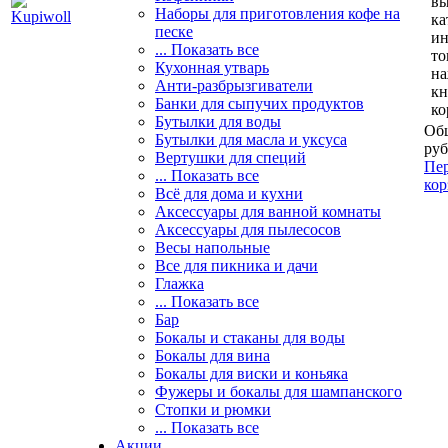
вы
Наборы для приготовления кофе на
ка
песке
и
... Показать все
то
Кухонная утварь
н
Анти-разбрызгиватели
кн
Банки для сыпучих продуктов
ко
Бутылки для воды
Общ
Бутылки для масла и уксуса
руб
Вертушки для специй
Пер
... Показать все
кор
Всё для дома и кухни
Аксессуары для ванной комнаты
Аксессуары для пылесосов
Весы напольные
Все для пикника и дачи
Глажка
... Показать все
Бар
Бокалы и стаканы для воды
Бокалы для вина
Бокалы для виски и коньяка
Фужеры и бокалы для шампанского
Стопки и рюмки
... Показать все
Акции