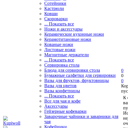
Сотейники
Кастрюли
Ковши
Скороварки
... Показать все
Ножи и аксессуары
Керамические кухонные ножи
Керамотитановые ножи
Кованые ножи
Листовые ножи
Магнитные держатели
... Показать все
Сервировка стола
Блюда для сервировки стола
0
Бумажные салфетки для сервировки
0
Вазы для фруктов, фруктовницы
0
Вазы для цветов
Ко
Вазы конфетницы
пус
... Показать все
К 
Все для чая и кофе
ва
Аксессуары
пу
Гейзерные кофеварки
Ис
Заварочные чайники и заварники для
не
чая
оч
Кофейники