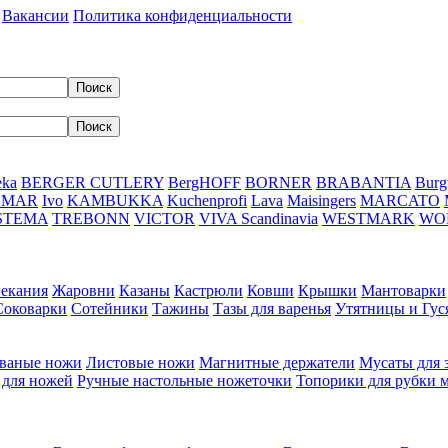
Вакансии
Политика конфиденциальности
eka
BERGER CUTLERY
BergHOFF
BORNER
BRABANTIA
Burg
DMAR
Ivo
KAMBUKKA
Kuchenprofi
Lava
Maisingers
MARCATO
STEMA
TREBONN
VICTOR
VIVA Scandinavia
WESTMARK
WO
пекания
Жаровни
Казаны
Кастрюли
Ковши
Крышки
Мантоварки
Соковарки
Сотейники
Тажины
Тазы для варенья
Утятницы и Гу
ваные ножи
Листовые ножи
Магнитные держатели
Мусаты для 
 для ножей
Ручные настольные ножеточки
Топорики для рубки 