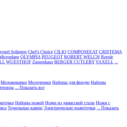
vogel Solingen
Chef's Choice
CILIO
COMPOSEEAT
CRISTEMA
Microplane
OLYMPIA
PEUGEOT
ROBERT WELCH
Roesle
LL
WUESTHOF
Zassenhaus
BERGER CUTLERY
YAXELL
...
Молоковарки
Молочники
Наборы для фондю
Наборы
сятницы
... Показать все
заточки
Наборы ножей
Ножи из дамасской стали
Ножи с
мяса
Точильные камни
Электрические ножеточки
... Показать