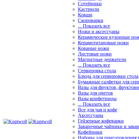
Сотейники
Кастрюли
Ковши
Скороварки
... Показать все
Ножи и аксессуары
Керамические кухонные но
Керамотитановые ножи
Кованые ножи
Листовые ножи
Магнитные держатели
... Показать все
Сервировка стола
Блюда для сервировки стола
Бумажные салфетки для сер
Вазы для фруктов, фруктов
Вазы для цветов
Вазы конфетницы
... Показать все
Все для чая и кофе
Аксессуары
Гейзерные кофеварки
Заварочные чайники и завар
Кофейники
Наборы для приготовления к