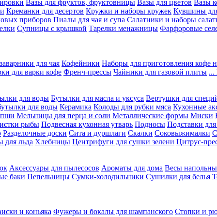
вировки
Вазы для фруктов, фруктовницы
Вазы для цветов
Вазы 
ки
Креманки для десертов
Кружки и наборы кружек
Кувшины дл
ловых приборов
Пиалы для чая и супа
Салатники и наборы салат
елки
Супницы с крышкой
Тарелки менажницы
Фарфоровые сел
заварники для чая
Кофейники
Наборы для приготовления кофе н
рки для варки кофе
Френч-прессы
Чайники для газовой плиты
..
ылки для воды
Бутылки для масла и уксуса
Вертушки для специ
бутылки для воды
Керамика
Колоды для рубки мяса
Кухонные ак
апши
Мельницы для перца и соли
Металлические формы
Миски
чистки рыбы
Подвесная кухонная утварь
Подносы
Подставки для
о
Разделочные доски
Сита и дуршлаги
Скалки
Соковыжималки
С
 для льда
Хлебницы
Центрифуги для сушки зелени
Цитрус-пре
ок
Аксессуары для пылесосов
Ароматы для дома
Весы напольны
ые баки
Пепельницы
Сумки-холодильники
Сушилки для белья
Т
виски и коньяка
Фужеры и бокалы для шампанского
Стопки и р