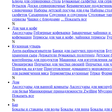
Блюда для сервировки стола
Бумажные салфетки для сер
бутылок
Доски сервировочные
Керамические подсвечни
сливочники
Наборы детской посуды для еды
Наборы сто
салфеток
Сахарницы
Соусники и соусницы
Столовые тар
сервизы
Чашки с блюдцами
... Показать все
N
Для чая и кофе
Аксессуары
Гейзерные кофеварки
Заварочные чайники и 
кофемашин
Термосы для чая и кофе, чайники термосы
Ту
N
Кухонная утварь
Анти-разбрызгиватели
Банки для сыпучих продуктов
Бут
хранения сыра
Держатели бумажных полотенец
Детские 
контейнеры для продуктов
Машинки для изготовления л
Овощерезки
Перчатки для чистки овощей
Перчатки для 
Порядок на кухне
Приготовление домашнего мороженог
для размягчения мяса
Термометры кухонные
Тёрки
Формы
N
Дом
Аксессуары для ванной комнаты
Аксессуары для мясоруб
для белья
Маникюрные принадлежности Zwilling
Мусорн
Показать все
N
Бар
Бокалы и стаканы для воды
Бокалы для вина
Бокалы для 