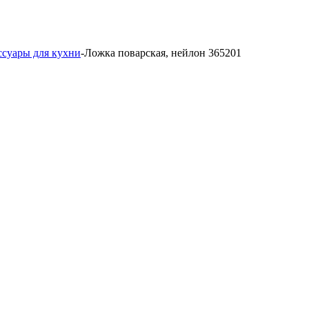
ссуары для кухни
-
Ложка поварская, нейлон 365201