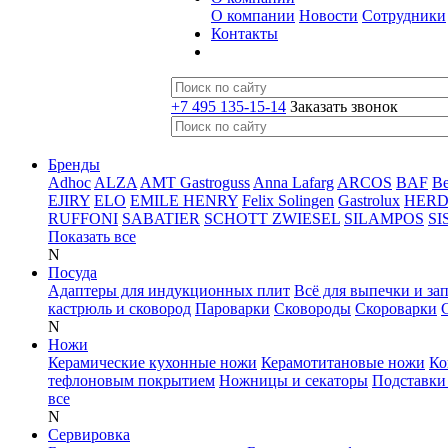
О компании
Новости
Сотрудники
Контакты
+7 495 135-15-14
Заказать звонок
Бренды
Adhoc
ALZA
AMT Gastroguss
Anna Lafarg
ARCOS
BAF
B
EJIRY
ELO
EMILE HENRY
Felix Solingen
Gastrolux
HER
RUFFONI
SABATIER
SCHOTT ZWIESEL
SILAMPOS
SI
Показать все
N
Посуда
Адаптеры для индукционных плит
Всё для выпечки и за
кастрюль и сковород
Пароварки
Сковороды
Скороварки
N
Ножи
Керамические кухонные ножи
Керамотитановые ножи
Ко
тефлоновым покрытием
Ножницы и секаторы
Подставки
все
N
Сервировка