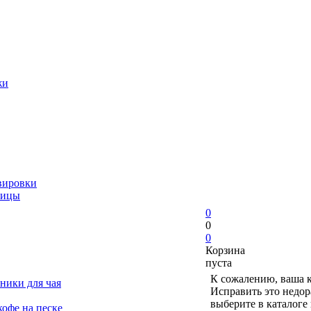
жи
вировки
ницы
0
0
0
Корзина
пуста
К сожалению, ваша к
ники для чая
Исправить это недор
выберите в каталоге
офе на песке