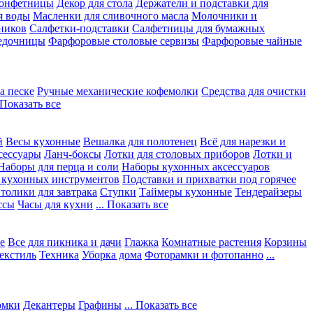
конфетницы
Декор для стола
Держатели и подставки для
я воды
Масленки для сливочного масла
Молочники и
ников
Салфетки-подставки
Салфетницы для бумажных
едочницы
Фарфоровые столовые сервизы
Фарфоровые чайные
а песке
Ручные механические кофемолки
Средства для очистки
. Показать все
й
Весы кухонные
Вешалка для полотенец
Всё для нарезки и
сессуары
Ланч-боксы
Лотки для столовых приборов
Лотки и
Наборы для перца и соли
Наборы кухонных аксессуаров
 кухонных инструментов
Подставки и прихватки под горячее
толики для завтрака
Ступки
Таймеры кухонные
Тендерайзеры
ссы
Часы для кухни
... Показать все
е
Все для пикника и дачи
Глажка
Комнатные растения
Корзины
екстиль
Техника
Уборка дома
Фоторамки и фотопанно
...
юмки
Декантеры
Графины
... Показать все