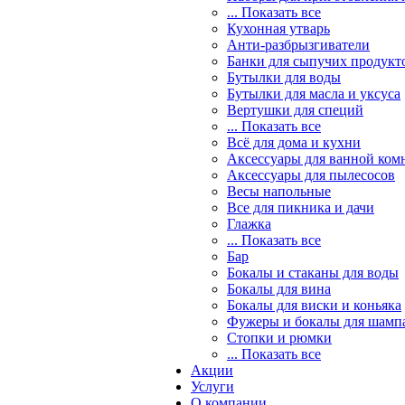
... Показать все
Кухонная утварь
Анти-разбрызгиватели
Банки для сыпучих продукт
Бутылки для воды
Бутылки для масла и уксуса
Вертушки для специй
... Показать все
Всё для дома и кухни
Аксессуары для ванной ком
Аксессуары для пылесосов
Весы напольные
Все для пикника и дачи
Глажка
... Показать все
Бар
Бокалы и стаканы для воды
Бокалы для вина
Бокалы для виски и коньяка
Фужеры и бокалы для шамп
Стопки и рюмки
... Показать все
Акции
Услуги
О компании