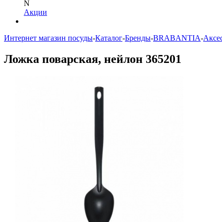
N
Акции
Интернет магазин посуды
-
Каталог
-
Бренды
-
BRABANTIA
-
Аксе
Ложка поварская, нейлон 365201