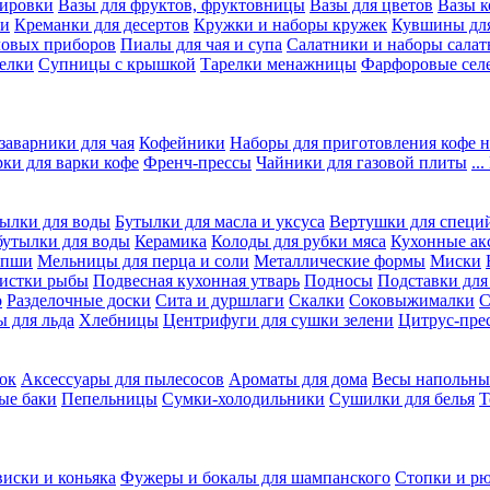
вировки
Вазы для фруктов, фруктовницы
Вазы для цветов
Вазы 
ки
Креманки для десертов
Кружки и наборы кружек
Кувшины дл
ловых приборов
Пиалы для чая и супа
Салатники и наборы салат
елки
Супницы с крышкой
Тарелки менажницы
Фарфоровые сел
заварники для чая
Кофейники
Наборы для приготовления кофе н
рки для варки кофе
Френч-прессы
Чайники для газовой плиты
..
ылки для воды
Бутылки для масла и уксуса
Вертушки для специ
бутылки для воды
Керамика
Колоды для рубки мяса
Кухонные ак
апши
Мельницы для перца и соли
Металлические формы
Миски
чистки рыбы
Подвесная кухонная утварь
Подносы
Подставки для
о
Разделочные доски
Сита и дуршлаги
Скалки
Соковыжималки
С
 для льда
Хлебницы
Центрифуги для сушки зелени
Цитрус-пре
ок
Аксессуары для пылесосов
Ароматы для дома
Весы напольны
ые баки
Пепельницы
Сумки-холодильники
Сушилки для белья
Т
виски и коньяка
Фужеры и бокалы для шампанского
Стопки и р