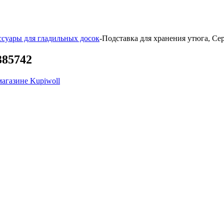
ссуары для гладильных досок
-
Подставка для хранения утюга, Се
385742