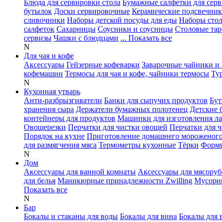
Блюда для сервировки стола
Бумажные салфетки для сер
бутылок
Доски сервировочные
Керамические подсвечни
сливочники
Наборы детской посуды для еды
Наборы сто
салфеток
Сахарницы
Соусники и соусницы
Столовые тар
сервизы
Чашки с блюдцами
... Показать все
N
Для чая и кофе
Аксессуары
Гейзерные кофеварки
Заварочные чайники и 
кофемашин
Термосы для чая и кофе, чайники термосы
Ту
N
Кухонная утварь
Анти-разбрызгиватели
Банки для сыпучих продуктов
Бут
хранения сыра
Держатели бумажных полотенец
Детские 
контейнеры для продуктов
Машинки для изготовления л
Овощерезки
Перчатки для чистки овощей
Перчатки для 
Порядок на кухне
Приготовление домашнего мороженог
для размягчения мяса
Термометры кухонные
Тёрки
Формы
N
Дом
Аксессуары для ванной комнаты
Аксессуары для мясоруб
для белья
Маникюрные принадлежности Zwilling
Мусорн
Показать все
N
Бар
Бокалы и стаканы для воды
Бокалы для вина
Бокалы для 