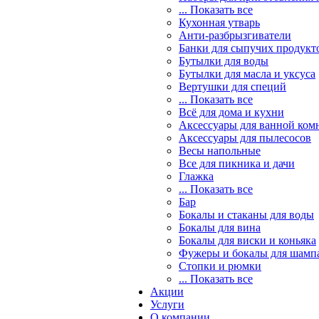
... Показать все
Кухонная утварь
Анти-разбрызгиватели
Банки для сыпучих продукт
Бутылки для воды
Бутылки для масла и уксуса
Вертушки для специй
... Показать все
Всё для дома и кухни
Аксессуары для ванной ком
Аксессуары для пылесосов
Весы напольные
Все для пикника и дачи
Глажка
... Показать все
Бар
Бокалы и стаканы для воды
Бокалы для вина
Бокалы для виски и коньяка
Фужеры и бокалы для шамп
Стопки и рюмки
... Показать все
Акции
Услуги
О компании