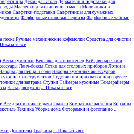
конфетницы
Декор для стола
Держатели и подставки для
я воды
Масленки для сливочного масла
Молочники и
ников
Салфетки-подставки
Салфетницы для бумажных
едочницы
Фарфоровые столовые сервизы
Фарфоровые чайные
а песке
Ручные механические кофемолки
Средства для очистки
. Показать все
й
Весы кухонные
Вешалка для полотенец
Всё для нарезки и
сессуары
Ланч-боксы
Лотки для столовых приборов
Лотки и
Наборы для перца и соли
Наборы кухонных аксессуаров
 кухонных инструментов
Подставки и прихватки под горячее
толики для завтрака
Ступки
Таймеры кухонные
Тендерайзеры
ссы
Часы для кухни
... Показать все
е
Все для пикника и дачи
Глажка
Комнатные растения
Корзины
екстиль
Техника
Уборка дома
Фоторамки и фотопанно
...
юмки
Декантеры
Графины
... Показать все