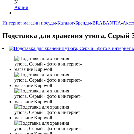
N
Акции
Интернет магазин посуды
-
Каталог
-
Бренды
-
BRABANTIA
-
Аксе
Подставка для хранения утюга, Серый 