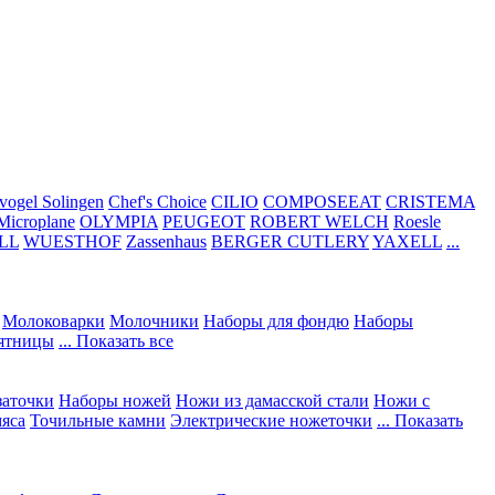
vogel Solingen
Chef's Choice
CILIO
COMPOSEEAT
CRISTEMA
Microplane
OLYMPIA
PEUGEOT
ROBERT WELCH
Roesle
LL
WUESTHOF
Zassenhaus
BERGER CUTLERY
YAXELL
...
Молоковарки
Молочники
Наборы для фондю
Наборы
сятницы
... Показать все
заточки
Наборы ножей
Ножи из дамасской стали
Ножи с
мяса
Точильные камни
Электрические ножеточки
... Показать