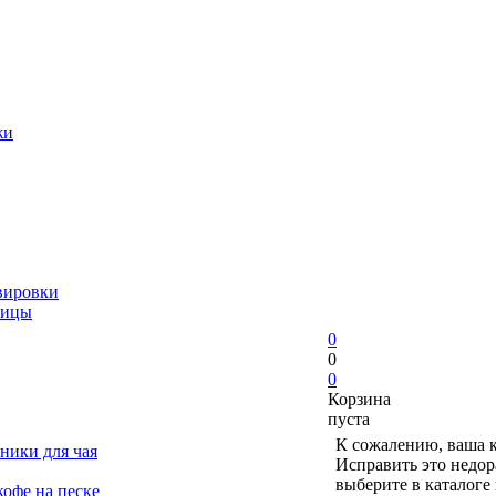
жи
вировки
ницы
0
0
0
Корзина
пуста
К сожалению, ваша к
ники для чая
Исправить это недор
выберите в каталоге
офе на песке