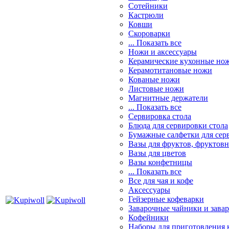
Сотейники
Кастрюли
Ковши
Скороварки
... Показать все
Ножи и аксессуары
Керамические кухонные но
Керамотитановые ножи
Кованые ножи
Листовые ножи
Магнитные держатели
... Показать все
Сервировка стола
Блюда для сервировки стола
Бумажные салфетки для сер
Вазы для фруктов, фруктов
Вазы для цветов
Вазы конфетницы
... Показать все
Все для чая и кофе
Аксессуары
Гейзерные кофеварки
Заварочные чайники и завар
Кофейники
Наборы для приготовления к