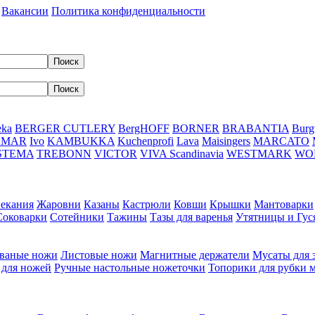
Вакансии
Политика конфиденциальности
eka
BERGER CUTLERY
BergHOFF
BORNER
BRABANTIA
Burg
DMAR
Ivo
KAMBUKKA
Kuchenprofi
Lava
Maisingers
MARCATO
STEMA
TREBONN
VICTOR
VIVA Scandinavia
WESTMARK
WO
пекания
Жаровни
Казаны
Кастрюли
Ковши
Крышки
Мантоварки
Соковарки
Сотейники
Тажины
Тазы для варенья
Утятницы и Гу
ваные ножи
Листовые ножи
Магнитные держатели
Мусаты для 
 для ножей
Ручные настольные ножеточки
Топорики для рубки 