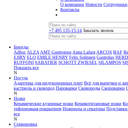
О компании
Новости
Сотрудники
Контакты
+7 495 135-15-14
Заказать звонок
Бренды
Adhoc
ALZA
AMT Gastroguss
Anna Lafarg
ARCOS
BAF
B
EJIRY
ELO
EMILE HENRY
Felix Solingen
Gastrolux
HER
RUFFONI
SABATIER
SCHOTT ZWIESEL
SILAMPOS
SI
Показать все
N
Посуда
Адаптеры для индукционных плит
Всё для выпечки и за
кастрюль и сковород
Пароварки
Сковороды
Скороварки
N
Ножи
Керамические кухонные ножи
Керамотитановые ножи
Ко
тефлоновым покрытием
Ножницы и секаторы
Подставки
все
N
Сервировка