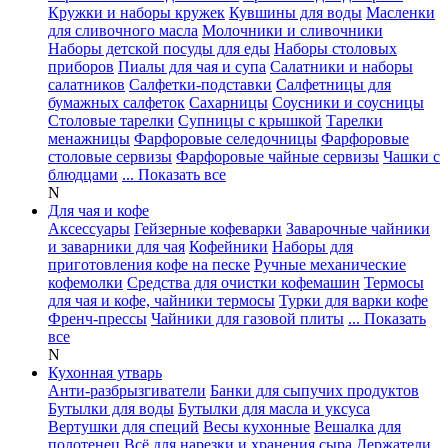
Кружки и наборы кружек
Кувшины для воды
Масленки
для сливочного масла
Молочники и сливочники
Наборы детской посуды для еды
Наборы столовых
приборов
Пиалы для чая и супа
Салатники и наборы
салатников
Салфетки-подставки
Салфетницы для
бумажных салфеток
Сахарницы
Соусники и соусницы
Столовые тарелки
Супницы с крышкой
Тарелки
менажницы
Фарфоровые селедочницы
Фарфоровые
столовые сервизы
Фарфоровые чайные сервизы
Чашки с
блюдцами
... Показать все
N
Для чая и кофе
Аксессуары
Гейзерные кофеварки
Заварочные чайники
и заварники для чая
Кофейники
Наборы для
приготовления кофе на песке
Ручные механические
кофемолки
Средства для очистки кофемашин
Термосы
для чая и кофе, чайники термосы
Турки для варки кофе
Френч-прессы
Чайники для газовой плиты
... Показать
все
N
Кухонная утварь
Анти-разбрызгиватели
Банки для сыпучих продуктов
Бутылки для воды
Бутылки для масла и уксуса
Вертушки для специй
Весы кухонные
Вешалка для
полотенец
Всё для нарезки и хранения сыра
Держатели