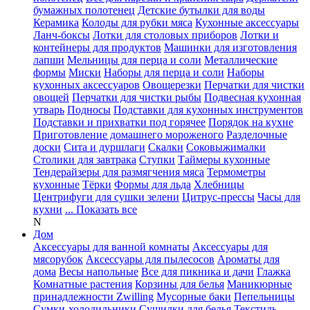
бумажных полотенец
Детские бутылки для воды
Керамика
Колоды для рубки мяса
Кухонные аксессуары
Ланч-боксы
Лотки для столовых приборов
Лотки и
контейнеры для продуктов
Машинки для изготовления
лапши
Мельницы для перца и соли
Металлические
формы
Миски
Наборы для перца и соли
Наборы
кухонных аксессуаров
Овощерезки
Перчатки для чистки
овощей
Перчатки для чистки рыбы
Подвесная кухонная
утварь
Подносы
Подставки для кухонных инструментов
Подставки и прихватки под горячее
Порядок на кухне
Приготовление домашнего мороженого
Разделочные
доски
Сита и дуршлаги
Скалки
Соковыжималки
Столики для завтрака
Ступки
Таймеры кухонные
Тендерайзеры для размягчения мяса
Термометры
кухонные
Тёрки
Формы для льда
Хлебницы
Центрифуги для сушки зелени
Цитрус-прессы
Часы для
кухни
... Показать все
N
Дом
Аксессуары для ванной комнаты
Аксессуары для
мясорубок
Аксессуары для пылесосов
Ароматы для
дома
Весы напольные
Все для пикника и дачи
Глажка
Комнатные растения
Корзины для белья
Маникюрные
принадлежности Zwilling
Мусорные баки
Пепельницы
Сумки-холодильники
Сушилки для белья
Текстиль