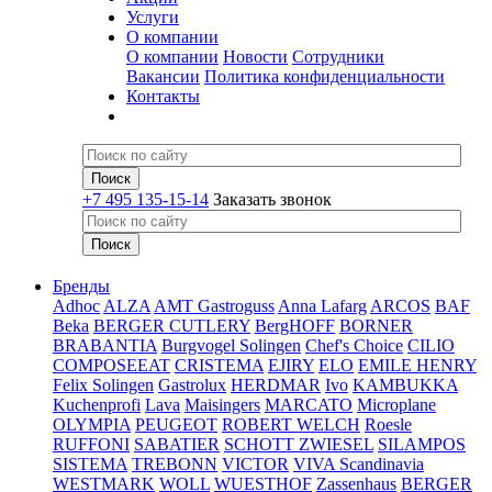
Услуги
О компании
О компании
Новости
Сотрудники
Вакансии
Политика конфиденциальности
Контакты
+7 495 135-15-14
Заказать звонок
Бренды
Adhoc
ALZA
AMT Gastroguss
Anna Lafarg
ARCOS
BAF
Beka
BERGER CUTLERY
BergHOFF
BORNER
BRABANTIA
Burgvogel Solingen
Chef's Choice
CILIO
COMPOSEEAT
CRISTEMA
EJIRY
ELO
EMILE HENRY
Felix Solingen
Gastrolux
HERDMAR
Ivo
KAMBUKKA
Kuchenprofi
Lava
Maisingers
MARCATO
Microplane
OLYMPIA
PEUGEOT
ROBERT WELCH
Roesle
RUFFONI
SABATIER
SCHOTT ZWIESEL
SILAMPOS
SISTEMA
TREBONN
VICTOR
VIVA Scandinavia
WESTMARK
WOLL
WUESTHOF
Zassenhaus
BERGER