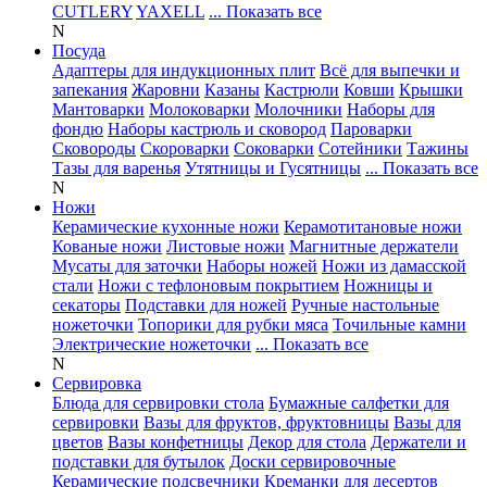
CUTLERY
YAXELL
... Показать все
N
Посуда
Адаптеры для индукционных плит
Всё для выпечки и
запекания
Жаровни
Казаны
Кастрюли
Ковши
Крышки
Мантоварки
Молоковарки
Молочники
Наборы для
фондю
Наборы кастрюль и сковород
Пароварки
Сковороды
Скороварки
Соковарки
Сотейники
Тажины
Тазы для варенья
Утятницы и Гусятницы
... Показать все
N
Ножи
Керамические кухонные ножи
Керамотитановые ножи
Кованые ножи
Листовые ножи
Магнитные держатели
Мусаты для заточки
Наборы ножей
Ножи из дамасской
стали
Ножи с тефлоновым покрытием
Ножницы и
секаторы
Подставки для ножей
Ручные настольные
ножеточки
Топорики для рубки мяса
Точильные камни
Электрические ножеточки
... Показать все
N
Сервировка
Блюда для сервировки стола
Бумажные салфетки для
сервировки
Вазы для фруктов, фруктовницы
Вазы для
цветов
Вазы конфетницы
Декор для стола
Держатели и
подставки для бутылок
Доски сервировочные
Керамические подсвечники
Креманки для десертов