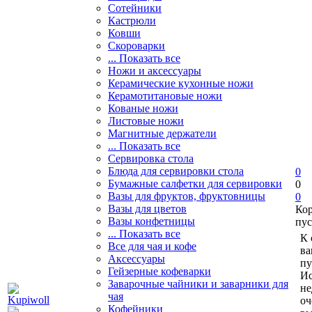
Сотейники
Кастрюли
Ковши
Скороварки
... Показать все
Ножи и аксессуары
Керамические кухонные ножи
Керамотитановые ножи
Кованые ножи
Листовые ножи
Магнитные держатели
... Показать все
Сервировка стола
Блюда для сервировки стола
0
Бумажные салфетки для сервировки
0
Вазы для фруктов, фруктовницы
0
Вазы для цветов
Ко
Вазы конфетницы
пус
... Показать все
К 
Все для чая и кофе
ва
Аксессуары
пу
Гейзерные кофеварки
Ис
Заварочные чайники и заварники для
не
чая
оч
Кофейники