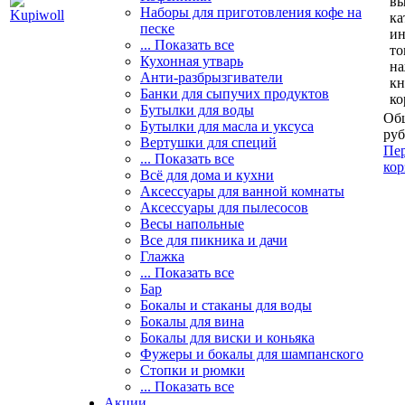
вы
Наборы для приготовления кофе на
ка
песке
и
... Показать все
то
Кухонная утварь
н
Анти-разбрызгиватели
кн
Банки для сыпучих продуктов
ко
Бутылки для воды
Общ
Бутылки для масла и уксуса
руб
Вертушки для специй
Пер
... Показать все
кор
Всё для дома и кухни
Аксессуары для ванной комнаты
Аксессуары для пылесосов
Весы напольные
Все для пикника и дачи
Глажка
... Показать все
Бар
Бокалы и стаканы для воды
Бокалы для вина
Бокалы для виски и коньяка
Фужеры и бокалы для шампанского
Стопки и рюмки
... Показать все
Акции