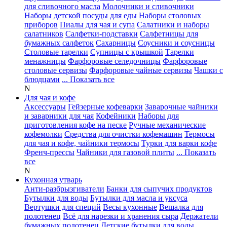
для сливочного масла
Молочники и сливочники
Наборы детской посуды для еды
Наборы столовых
приборов
Пиалы для чая и супа
Салатники и наборы
салатников
Салфетки-подставки
Салфетницы для
бумажных салфеток
Сахарницы
Соусники и соусницы
Столовые тарелки
Супницы с крышкой
Тарелки
менажницы
Фарфоровые селедочницы
Фарфоровые
столовые сервизы
Фарфоровые чайные сервизы
Чашки с
блюдцами
... Показать все
N
Для чая и кофе
Аксессуары
Гейзерные кофеварки
Заварочные чайники
и заварники для чая
Кофейники
Наборы для
приготовления кофе на песке
Ручные механические
кофемолки
Средства для очистки кофемашин
Термосы
для чая и кофе, чайники термосы
Турки для варки кофе
Френч-прессы
Чайники для газовой плиты
... Показать
все
N
Кухонная утварь
Анти-разбрызгиватели
Банки для сыпучих продуктов
Бутылки для воды
Бутылки для масла и уксуса
Вертушки для специй
Весы кухонные
Вешалка для
полотенец
Всё для нарезки и хранения сыра
Держатели
бумажных полотенец
Детские бутылки для воды