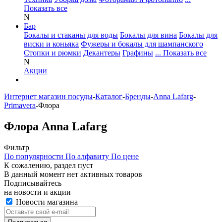
Показать все
N
Бар
Бокалы и стаканы для воды
Бокалы для вина
Бокалы для
виски и коньяка
Фужеры и бокалы для шампанского
Стопки и рюмки
Декантеры
Графины
... Показать все
N
Акции
Интернет магазин посуды
-
Каталог
-
Бренды
-
Anna Lafarg
-
Primavera
-
Флора
Флора Anna Lafarg
Фильтр
По популярности
По алфавиту
По цене
К сожалению, раздел пуст
В данный момент нет активных товаров
Подписывайтесь
на новости и акции
Новости магазина