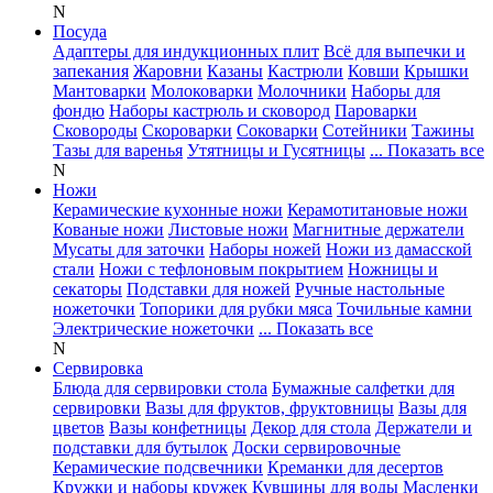
N
Посуда
Адаптеры для индукционных плит
Всё для выпечки и
запекания
Жаровни
Казаны
Кастрюли
Ковши
Крышки
Мантоварки
Молоковарки
Молочники
Наборы для
фондю
Наборы кастрюль и сковород
Пароварки
Сковороды
Скороварки
Соковарки
Сотейники
Тажины
Тазы для варенья
Утятницы и Гусятницы
... Показать все
N
Ножи
Керамические кухонные ножи
Керамотитановые ножи
Кованые ножи
Листовые ножи
Магнитные держатели
Мусаты для заточки
Наборы ножей
Ножи из дамасской
стали
Ножи с тефлоновым покрытием
Ножницы и
секаторы
Подставки для ножей
Ручные настольные
ножеточки
Топорики для рубки мяса
Точильные камни
Электрические ножеточки
... Показать все
N
Сервировка
Блюда для сервировки стола
Бумажные салфетки для
сервировки
Вазы для фруктов, фруктовницы
Вазы для
цветов
Вазы конфетницы
Декор для стола
Держатели и
подставки для бутылок
Доски сервировочные
Керамические подсвечники
Креманки для десертов
Кружки и наборы кружек
Кувшины для воды
Масленки