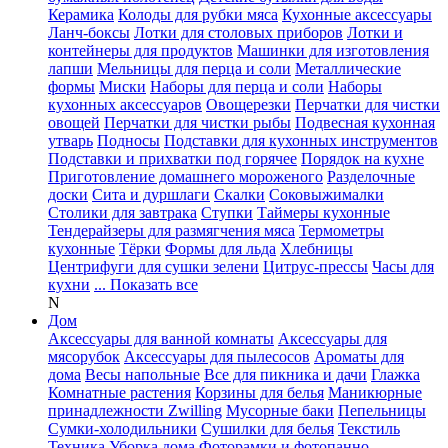
Керамика
Колоды для рубки мяса
Кухонные аксессуары
Ланч-боксы
Лотки для столовых приборов
Лотки и
контейнеры для продуктов
Машинки для изготовления
лапши
Мельницы для перца и соли
Металлические
формы
Миски
Наборы для перца и соли
Наборы
кухонных аксессуаров
Овощерезки
Перчатки для чистки
овощей
Перчатки для чистки рыбы
Подвесная кухонная
утварь
Подносы
Подставки для кухонных инструментов
Подставки и прихватки под горячее
Порядок на кухне
Приготовление домашнего мороженого
Разделочные
доски
Сита и дуршлаги
Скалки
Соковыжималки
Столики для завтрака
Ступки
Таймеры кухонные
Тендерайзеры для размягчения мяса
Термометры
кухонные
Тёрки
Формы для льда
Хлебницы
Центрифуги для сушки зелени
Цитрус-прессы
Часы для
кухни
... Показать все
N
Дом
Аксессуары для ванной комнаты
Аксессуары для
мясорубок
Аксессуары для пылесосов
Ароматы для
дома
Весы напольные
Все для пикника и дачи
Глажка
Комнатные растения
Корзины для белья
Маникюрные
принадлежности Zwilling
Мусорные баки
Пепельницы
Сумки-холодильники
Сушилки для белья
Текстиль
Техника
Уборка дома
Фоторамки и фотопанно
...