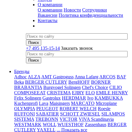
О компании
О компании
Новости
Сотрудники
Вакансии
Политика конфиденциальности
Контакты
+7 495 135-15-14
Заказать звонок
Бренды
Adhoc
ALZA
AMT Gastroguss
Anna Lafarg
ARCOS
BAF
Beka
BERGER CUTLERY
BergHOFF
BORNER
BRABANTIA
Burgvogel Solingen
Chef's Choice
CILIO
COMPOSEEAT
CRISTEMA
EJIRY
ELO
EMILE HENRY
Felix Solingen
Gastrolux
HERDMAR
Ivo
KAMBUKKA
Kuchenprofi
Lava
Maisingers
MARCATO
Microplane
OLYMPIA
PEUGEOT
ROBERT WELCH
Roesle
RUFFONI
SABATIER
SCHOTT ZWIESEL
SILAMPOS
SISTEMA
TREBONN
VICTOR
VIVA Scandinavia
WESTMARK
WOLL
WUESTHOF
Zassenhaus
BERGER
CUTLERY
YAXELL
... Показать все