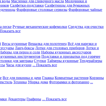
я воды
Масленки для сливочного масла
Молочники и
ников
Салфетки-подставки
Салфетницы для бумажных
едочницы
Фарфоровые столовые сервизы
Фарфоровые чайные
а песке
Ручные механические кофемолки
Средства для очистки
. Показать все
й
Весы кухонные
Вешалка для полотенец
Всё для нарезки и
сессуары
Ланч-боксы
Лотки для столовых приборов
Лотки и
Наборы для перца и соли
Наборы кухонных аксессуаров
 кухонных инструментов
Подставки и прихватки под горячее
толики для завтрака
Ступки
Таймеры кухонные
Тендерайзеры
ссы
Часы для кухни
... Показать все
е
Все для пикника и дачи
Глажка
Комнатные растения
Корзины
екстиль
Техника
Уборка дома
Фоторамки и фотопанно
...
юмки
Декантеры
Графины
... Показать все