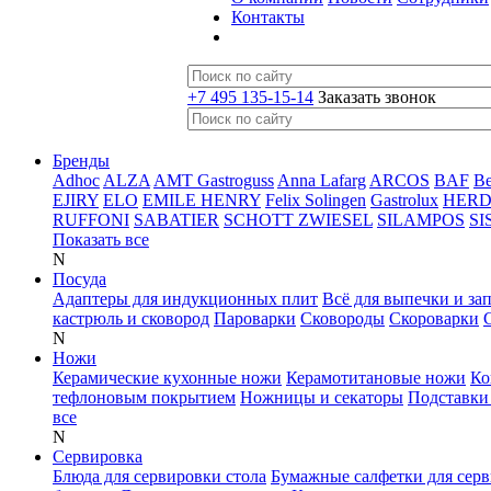
Контакты
+7 495 135-15-14
Заказать звонок
Бренды
Adhoc
ALZA
AMT Gastroguss
Anna Lafarg
ARCOS
BAF
B
EJIRY
ELO
EMILE HENRY
Felix Solingen
Gastrolux
HER
RUFFONI
SABATIER
SCHOTT ZWIESEL
SILAMPOS
SI
Показать все
N
Посуда
Адаптеры для индукционных плит
Всё для выпечки и за
кастрюль и сковород
Пароварки
Сковороды
Скороварки
N
Ножи
Керамические кухонные ножи
Керамотитановые ножи
Ко
тефлоновым покрытием
Ножницы и секаторы
Подставки
все
N
Сервировка
Блюда для сервировки стола
Бумажные салфетки для сер