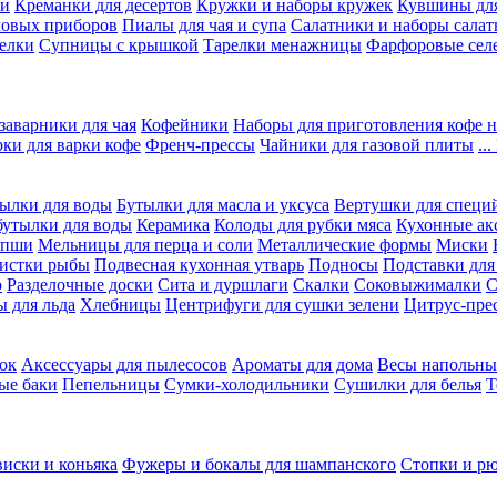
ки
Креманки для десертов
Кружки и наборы кружек
Кувшины дл
ловых приборов
Пиалы для чая и супа
Салатники и наборы салат
елки
Супницы с крышкой
Тарелки менажницы
Фарфоровые сел
заварники для чая
Кофейники
Наборы для приготовления кофе н
рки для варки кофе
Френч-прессы
Чайники для газовой плиты
..
ылки для воды
Бутылки для масла и уксуса
Вертушки для специ
бутылки для воды
Керамика
Колоды для рубки мяса
Кухонные ак
апши
Мельницы для перца и соли
Металлические формы
Миски
чистки рыбы
Подвесная кухонная утварь
Подносы
Подставки для
о
Разделочные доски
Сита и дуршлаги
Скалки
Соковыжималки
С
 для льда
Хлебницы
Центрифуги для сушки зелени
Цитрус-пре
ок
Аксессуары для пылесосов
Ароматы для дома
Весы напольны
ые баки
Пепельницы
Сумки-холодильники
Сушилки для белья
Т
виски и коньяка
Фужеры и бокалы для шампанского
Стопки и р