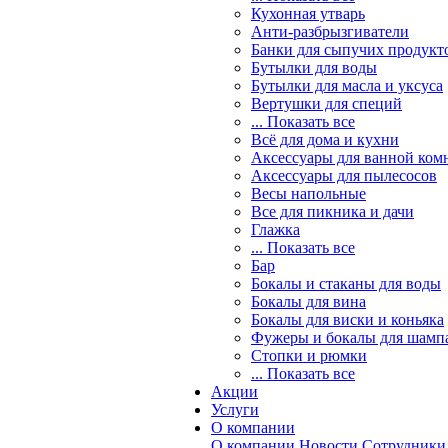
Кухонная утварь
Анти-разбрызгиватели
Банки для сыпучих продукт
Бутылки для воды
Бутылки для масла и уксуса
Вертушки для специй
... Показать все
Всё для дома и кухни
Аксессуары для ванной ком
Аксессуары для пылесосов
Весы напольные
Все для пикника и дачи
Глажка
... Показать все
Бар
Бокалы и стаканы для воды
Бокалы для вина
Бокалы для виски и коньяка
Фужеры и бокалы для шамп
Стопки и рюмки
... Показать все
Акции
Услуги
О компании
О компании
Новости
Сотрудники