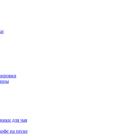
жи
вировки
ницы
ники для чая
офе на песке