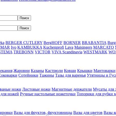
eka
BERGER CUTLERY
BergHOFF
BORNER
BRABANTIA
Burg
DMAR
Ivo
KAMBUKKA
Kuchenprofi
Lava
Maisingers
MARCATO
STEMA
TREBONN
VICTOR
VIVA Scandinavia
WESTMARK
WO
пекания
Жаровни
Казаны
Кастрюли
Ковши
Крышки
Мантоварки
Соковарки
Сотейники
Тажины
Тазы для варенья
Утятницы и Гу
ваные ножи
Листовые ножи
Магнитные держатели
Мусаты для 
 для ножей
Ручные настольные ножеточки
Топорики для рубки 
вировки
Вазы для фруктов, фруктовницы
Вазы для цветов
Вазы 