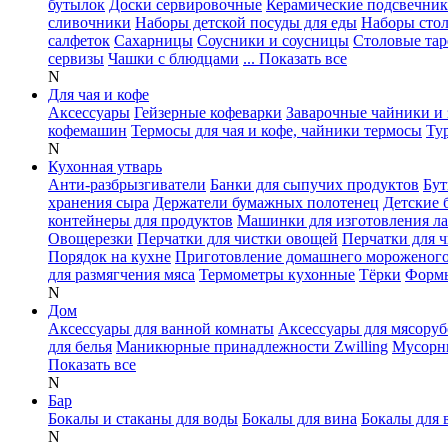
бутылок
Доски сервировочные
Керамические подсвечни
сливочники
Наборы детской посуды для еды
Наборы сто
салфеток
Сахарницы
Соусники и соусницы
Столовые тар
сервизы
Чашки с блюдцами
... Показать все
N
Для чая и кофе
Аксессуары
Гейзерные кофеварки
Заварочные чайники и 
кофемашин
Термосы для чая и кофе, чайники термосы
Ту
N
Кухонная утварь
Анти-разбрызгиватели
Банки для сыпучих продуктов
Бут
хранения сыра
Держатели бумажных полотенец
Детские 
контейнеры для продуктов
Машинки для изготовления л
Овощерезки
Перчатки для чистки овощей
Перчатки для 
Порядок на кухне
Приготовление домашнего мороженог
для размягчения мяса
Термометры кухонные
Тёрки
Формы
N
Дом
Аксессуары для ванной комнаты
Аксессуары для мясоруб
для белья
Маникюрные принадлежности Zwilling
Мусорн
Показать все
N
Бар
Бокалы и стаканы для воды
Бокалы для вина
Бокалы для 
N