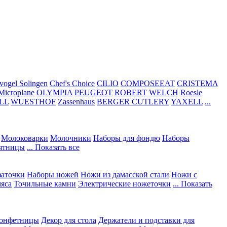
vogel Solingen
Chef's Choice
CILIO
COMPOSEEAT
CRISTEMA
Microplane
OLYMPIA
PEUGEOT
ROBERT WELCH
Roesle
LL
WUESTHOF
Zassenhaus
BERGER CUTLERY
YAXELL
...
Молоковарки
Молочники
Наборы для фондю
Наборы
сятницы
... Показать все
заточки
Наборы ножей
Ножи из дамасской стали
Ножи с
мяса
Точильные камни
Электрические ножеточки
... Показать
конфетницы
Декор для стола
Держатели и подставки для