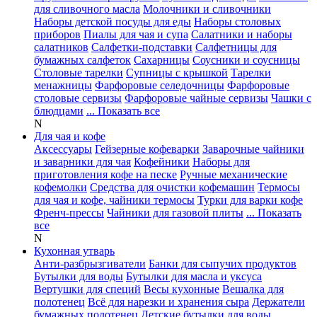
для сливочного масла
Молочники и сливочники
Наборы детской посуды для еды
Наборы столовых
приборов
Пиалы для чая и супа
Салатники и наборы
салатников
Салфетки-подставки
Салфетницы для
бумажных салфеток
Сахарницы
Соусники и соусницы
Столовые тарелки
Супницы с крышкой
Тарелки
менажницы
Фарфоровые селедочницы
Фарфоровые
столовые сервизы
Фарфоровые чайные сервизы
Чашки с
блюдцами
... Показать все
N
Для чая и кофе
Аксессуары
Гейзерные кофеварки
Заварочные чайники
и заварники для чая
Кофейники
Наборы для
приготовления кофе на песке
Ручные механические
кофемолки
Средства для очистки кофемашин
Термосы
для чая и кофе, чайники термосы
Турки для варки кофе
Френч-прессы
Чайники для газовой плиты
... Показать
все
N
Кухонная утварь
Анти-разбрызгиватели
Банки для сыпучих продуктов
Бутылки для воды
Бутылки для масла и уксуса
Вертушки для специй
Весы кухонные
Вешалка для
полотенец
Всё для нарезки и хранения сыра
Держатели
бумажных полотенец
Детские бутылки для воды