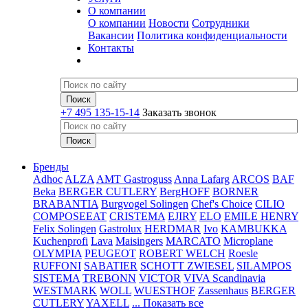
О компании
О компании
Новости
Сотрудники
Вакансии
Политика конфиденциальности
Контакты
+7 495 135-15-14
Заказать звонок
Бренды
Adhoc
ALZA
AMT Gastroguss
Anna Lafarg
ARCOS
BAF
Beka
BERGER CUTLERY
BergHOFF
BORNER
BRABANTIA
Burgvogel Solingen
Chef's Choice
CILIO
COMPOSEEAT
CRISTEMA
EJIRY
ELO
EMILE HENRY
Felix Solingen
Gastrolux
HERDMAR
Ivo
KAMBUKKA
Kuchenprofi
Lava
Maisingers
MARCATO
Microplane
OLYMPIA
PEUGEOT
ROBERT WELCH
Roesle
RUFFONI
SABATIER
SCHOTT ZWIESEL
SILAMPOS
SISTEMA
TREBONN
VICTOR
VIVA Scandinavia
WESTMARK
WOLL
WUESTHOF
Zassenhaus
BERGER
CUTLERY
YAXELL
... Показать все