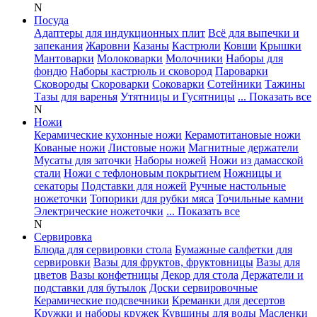
N
Посуда
Адаптеры для индукционных плит
Всё для выпечки и
запекания
Жаровни
Казаны
Кастрюли
Ковши
Крышки
Мантоварки
Молоковарки
Молочники
Наборы для
фондю
Наборы кастрюль и сковород
Пароварки
Сковороды
Скороварки
Соковарки
Сотейники
Тажины
Тазы для варенья
Утятницы и Гусятницы
... Показать все
N
Ножи
Керамические кухонные ножи
Керамотитановые ножи
Кованые ножи
Листовые ножи
Магнитные держатели
Мусаты для заточки
Наборы ножей
Ножи из дамасской
стали
Ножи с тефлоновым покрытием
Ножницы и
секаторы
Подставки для ножей
Ручные настольные
ножеточки
Топорики для рубки мяса
Точильные камни
Электрические ножеточки
... Показать все
N
Сервировка
Блюда для сервировки стола
Бумажные салфетки для
сервировки
Вазы для фруктов, фруктовницы
Вазы для
цветов
Вазы конфетницы
Декор для стола
Держатели и
подставки для бутылок
Доски сервировочные
Керамические подсвечники
Креманки для десертов
Кружки и наборы кружек
Кувшины для воды
Масленки