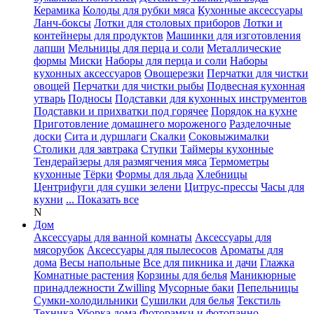
Керамика
Колоды для рубки мяса
Кухонные аксессуары
Ланч-боксы
Лотки для столовых приборов
Лотки и
контейнеры для продуктов
Машинки для изготовления
лапши
Мельницы для перца и соли
Металлические
формы
Миски
Наборы для перца и соли
Наборы
кухонных аксессуаров
Овощерезки
Перчатки для чистки
овощей
Перчатки для чистки рыбы
Подвесная кухонная
утварь
Подносы
Подставки для кухонных инструментов
Подставки и прихватки под горячее
Порядок на кухне
Приготовление домашнего мороженого
Разделочные
доски
Сита и дуршлаги
Скалки
Соковыжималки
Столики для завтрака
Ступки
Таймеры кухонные
Тендерайзеры для размягчения мяса
Термометры
кухонные
Тёрки
Формы для льда
Хлебницы
Центрифуги для сушки зелени
Цитрус-прессы
Часы для
кухни
... Показать все
N
Дом
Аксессуары для ванной комнаты
Аксессуары для
мясорубок
Аксессуары для пылесосов
Ароматы для
дома
Весы напольные
Все для пикника и дачи
Глажка
Комнатные растения
Корзины для белья
Маникюрные
принадлежности Zwilling
Мусорные баки
Пепельницы
Сумки-холодильники
Сушилки для белья
Текстиль
Техника
Уборка дома
Фоторамки и фотопанно
...