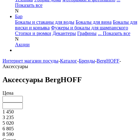
Показать все
N
Бар
Бокалы и стаканы для воды
Бокалы для вина
Бокалы для
виски и коньяка
Фужеры и бокалы для шампанского
Стопки и рюмки
Декантеры
Графины
... Показать все
N
Акции
Интернет магазин посуды
-
Каталог
-
Бренды
-
BergHOFF
-
Аксессуары
Аксессуары BergHOFF
Цена
1 450
3 235
5 020
6 805
8 590